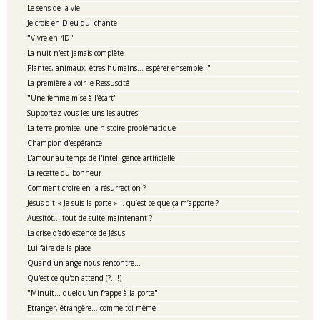
Le sens de la vie
Je crois en Dieu qui chante
"Vivre en 4D"
La nuit n'est jamais complète
Plantes, animaux, êtres humains... espérer ensemble !"
La première à voir le Ressuscité
"Une femme mise à l'écart"
Supportez-vous les uns les autres
La terre promise, une histoire problématique
Champion d'espérance
L'amour au temps de l'intelligence artificielle
La recette du bonheur
Comment croire en la résurrection ?
Jésus dit « Je suis la porte »… qu’est-ce que ça m’apporte ?
Aussitôt... tout de suite maintenant ?
La crise d'adolescence de Jésus
Lui faire de la place
Quand un ange nous rencontre...
Qu'est-ce qu'on attend (?...!)
"Minuit... quelqu'un frappe à la porte"
Etranger, étrangère... comme toi-même