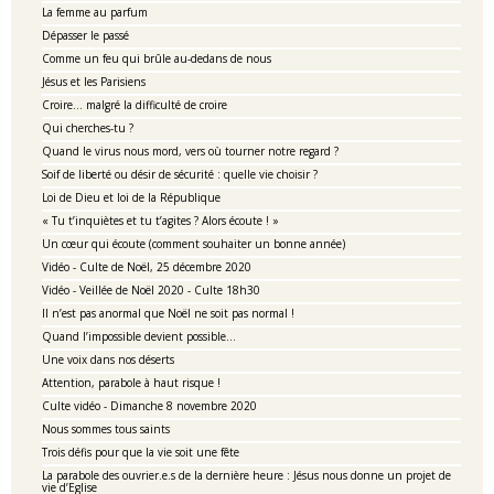
La femme au parfum
Dépasser le passé
Comme un feu qui brûle au-dedans de nous
Jésus et les Parisiens
Croire… malgré la difficulté de croire
Qui cherches-tu ?
Quand le virus nous mord, vers où tourner notre regard ?
Soif de liberté ou désir de sécurité : quelle vie choisir ?
Loi de Dieu et loi de la République
« Tu t’inquiètes et tu t’agites ? Alors écoute ! »
Un cœur qui écoute (comment souhaiter un bonne année)
Vidéo - Culte de Noël, 25 décembre 2020
Vidéo - Veillée de Noël 2020 - Culte 18h30
Il n’est pas anormal que Noël ne soit pas normal !
Quand l’impossible devient possible…
Une voix dans nos déserts
Attention, parabole à haut risque !
Culte vidéo - Dimanche 8 novembre 2020
Nous sommes tous saints
Trois défis pour que la vie soit une fête
La parabole des ouvrier.e.s de la dernière heure : Jésus nous donne un projet de
vie d’Eglise