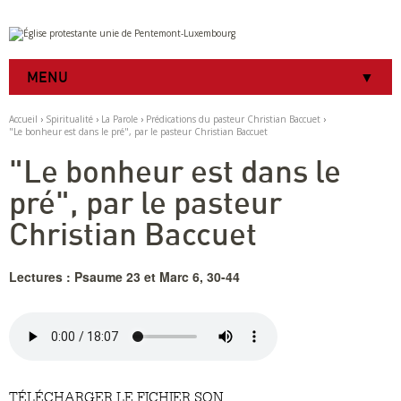
Aller
Outils
au
personnels
contenu.
|
MENU
Aller
à
la
Accueil
›
Spiritualité
›
La Parole
›
Prédications du pasteur Christian Baccuet
›
navigation
"Le bonheur est dans le pré", par le pasteur Christian Baccuet
"Le bonheur est dans le
pré", par le pasteur
Christian Baccuet
Lectures : Psaume 23 et Marc 6, 30-44
TÉLÉCHARGER LE FICHIER SON