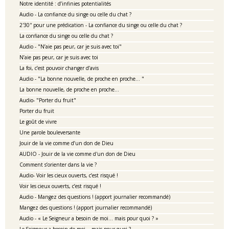
Notre identité : d’infinies potentialités
Audio - La confiance du singe ou celle du chat ?
2'30'' pour une prédication - La confiance du singe ou celle du chat ?
La confiance du singe ou celle du chat ?
Audio - "N’aie pas peur, car je suis avec toi"
N’aie pas peur, car je suis avec toi
La foi, c’est pouvoir changer d’avis
Audio - "La bonne nouvelle, de proche en proche… "
La bonne nouvelle, de proche en proche…
Audio- "Porter du fruit"
Porter du fruit
Le goût de vivre
Une parole bouleversante
Jouir de la vie comme d’un don de Dieu
AUDIO - Jouir de la vie comme d'un don de Dieu
Comment s’orienter dans la vie ?
Audio- Voir les cieux ouverts, c’est risqué !
Voir les cieux ouverts, c’est risqué !
Audio - Mangez des questions ! (apport journalier recommandé)
Mangez des questions ! (apport journalier recommandé)
Audio - « Le Seigneur a besoin de moi… mais pour quoi ? »