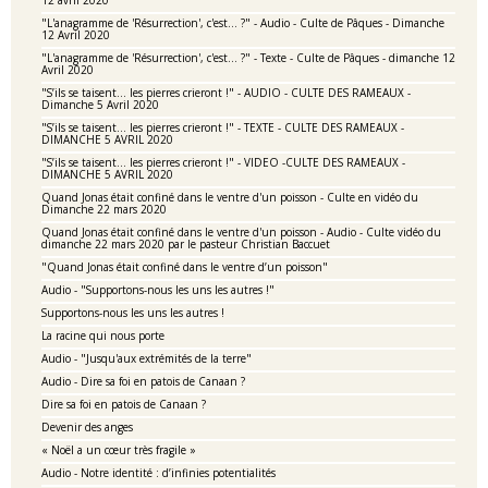
12 avril 2020
"L'anagramme de 'Résurrection', c'est... ?" - Audio - Culte de Pâques - Dimanche
12 Avril 2020
"L'anagramme de 'Résurrection', c'est... ?" - Texte - Culte de Pâques - dimanche 12
Avril 2020
"S’ils se taisent… les pierres crieront !" - AUDIO - CULTE DES RAMEAUX -
Dimanche 5 Avril 2020
"S’ils se taisent… les pierres crieront !" - TEXTE - CULTE DES RAMEAUX -
DIMANCHE 5 AVRIL 2020
"S’ils se taisent… les pierres crieront !" - VIDEO -CULTE DES RAMEAUX -
DIMANCHE 5 AVRIL 2020
Quand Jonas était confiné dans le ventre d'un poisson - Culte en vidéo du
Dimanche 22 mars 2020
Quand Jonas était confiné dans le ventre d'un poisson - Audio - Culte vidéo du
dimanche 22 mars 2020 par le pasteur Christian Baccuet
"Quand Jonas était confiné dans le ventre d’un poisson"
Audio - "Supportons-nous les uns les autres !"
Supportons-nous les uns les autres !
La racine qui nous porte
Audio - "Jusqu'aux extrémités de la terre"
Audio - Dire sa foi en patois de Canaan ?
Dire sa foi en patois de Canaan ?
Devenir des anges
« Noël a un cœur très fragile »
Audio - Notre identité : d’infinies potentialités