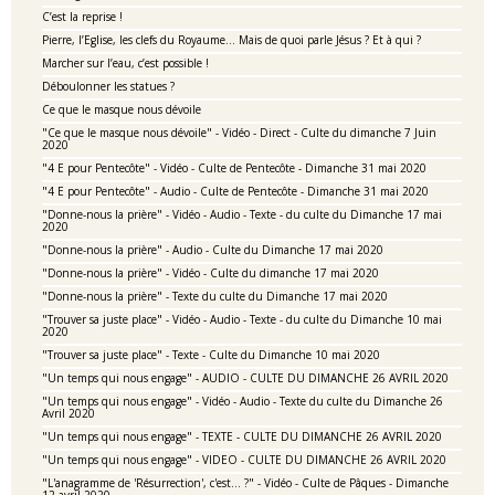
C’est la reprise !
Pierre, l’Eglise, les clefs du Royaume… Mais de quoi parle Jésus ? Et à qui ?
Marcher sur l’eau, c’est possible !
Déboulonner les statues ?
Ce que le masque nous dévoile
"Ce que le masque nous dévoile" - Vidéo - Direct - Culte du dimanche 7 Juin
2020
"4 E pour Pentecôte" - Vidéo - Culte de Pentecôte - Dimanche 31 mai 2020
"4 E pour Pentecôte" - Audio - Culte de Pentecôte - Dimanche 31 mai 2020
"Donne-nous la prière" - Vidéo - Audio - Texte - du culte du Dimanche 17 mai
2020
"Donne-nous la prière" - Audio - Culte du Dimanche 17 mai 2020
"Donne-nous la prière" - Vidéo - Culte du dimanche 17 mai 2020
"Donne-nous la prière" - Texte du culte du Dimanche 17 mai 2020
"Trouver sa juste place" - Vidéo - Audio - Texte - du culte du Dimanche 10 mai
2020
"Trouver sa juste place" - Texte - Culte du Dimanche 10 mai 2020
"Un temps qui nous engage" - AUDIO - CULTE DU DIMANCHE 26 AVRIL 2020
"Un temps qui nous engage" - Vidéo - Audio - Texte du culte du Dimanche 26
Avril 2020
"Un temps qui nous engage" - TEXTE - CULTE DU DIMANCHE 26 AVRIL 2020
"Un temps qui nous engage" - VIDEO - CULTE DU DIMANCHE 26 AVRIL 2020
"L'anagramme de 'Résurrection', c'est... ?" - Vidéo - Culte de Pâques - Dimanche