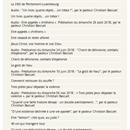
La ZAD de Pentemont-Luxembourg
Audio : "Un livre, quatre objets… un trésor !", par le pasteur Christian Baccuet
Un livre, quatre objets… un trésor !
Audio - Etre appelés « chrétiens ». Prédication du dimanche 26 août 2018, par le
pasteur Christian Baccuet
Etre appelés « chrétiens »
Etre rassasié et rester affamé
Jésus-Christ, vrai homme et vrai Dieu
Audio - Prédication du dimanche 24 juin 2018 : "Chant de délivrance, combats
d’espérance", par le pasteur Christian Baccuet
Chant de délivrance, combats d’espérance
Le goût de l'eau
Audio - Prédication du dimanche 10 juin 2018 - "Le goût de l'eau", par le pasteur
Christian Baccuet
Comment retrouver du souffle ?
Trois pistes pour dépasser la violence
Audio - Prédication du dimanche 06 mai 2018 : « Trois pistes pour dépasser la
violence », par le pasteur Christian Baccuet
"Quand une belle histoire dérape : un double avertissement…", par le pasteur
Christian Baccuet
"D’une existence déchirée à une vie apaisée", par le pasteur Christian Baccuet
Etre "témoin", c'est quoi, au juste ?
40 cm qui changent tout
Quand une belle histoire dérape : un double avertissement…