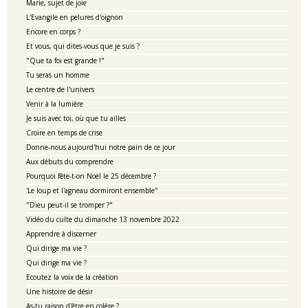
Marie, sujet de joie
L'Evangile en pelures d'oignon
Encore en corps ?
Et vous, qui dites-vous que je suis ?
"Que ta foi est grande !"
Tu seras un homme
Le centre de l'univers
Venir à la lumière
Je suis avec toi, où que tu ailles
Croire en temps de crise
Donne-nous aujourd'hui notre pain de ce jour
Aux débuts du comprendre
Pourquoi fête-t-on Noël le 25 décembre ?
'Le loup et l'agneau dormiront ensemble"
"Dieu peut-il se tromper ?"
Vidéo du culte du dimanche 13 novembre 2022
Apprendre à discerner
Qui dirige ma vie ?
Qui dirige ma vie ?
Ecoutez la voix de la création
Une histoire de désir
As-tu raison d'être en colère ?