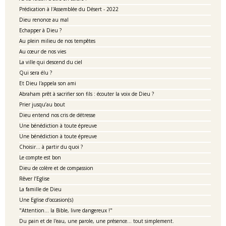
Prédication à l'Assemblée du Désert - 2022
Dieu renonce au mal
Echapper à Dieu ?
Au plein milieu de nos tempêtes
Au cœur de nos vies
La ville qui descend du ciel
Qui sera élu ?
Et Dieu l'appela son ami
Abraham prêt à sacrifier son fils : écouter la voix de Dieu ?
Prier jusqu’au bout
Dieu entend nos cris de détresse
Une bénédiction à toute épreuve
Une bénédiction à toute épreuve
Choisir... à partir du quoi ?
Le compte est bon
Dieu de colère et de compassion
Rêver l’Eglise
La famille de Dieu
Une Eglise d’occasion(s)
"Attention... la Bible, livre dangereux !"
Du pain et de l'eau, une parole, une présence... tout simplement.