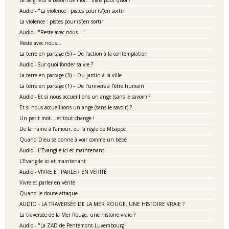
Le Seigneur a besoin de moi… mais pour quoi ?
Audio - "La violence : pistes pour (s')en sortir"
La violence : pistes pour (s’)en sortir
Audio - "Reste avec nous…"
Reste avec nous…
La terre en partage (5) – De l’action à la contemplation
Audio - Sur quoi fonder sa vie ?
La terre en partage (3) – Du jardin à la ville
La terre en partage (1) – De l’univers à l’être humain
Audio - Et si nous accueillions un ange (sans le savoir) ?
Et si nous accueillions un ange (sans le savoir) ?
Un petit mot… et tout change !
De la haine à l’amour, ou la règle de Mbappé
Quand Dieu se donne à voir comme un bébé
Audio - L’Evangile ici et maintenant
L’Evangile ici et maintenant
Audio - VIVRE ET PARLER EN VÉRITÉ
Vivre et parler en vérité
Quand le doute attaque
AUDIO - LA TRAVERSÉE DE LA MER ROUGE, UNE HISTOIRE VRAIE ?
La traversée de la Mer Rouge, une histoire vraie ?
Audio - "La ZAD de Pentemont-Luxembourg"