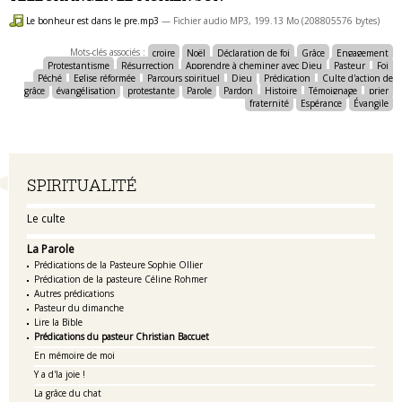
Le bonheur est dans le pre.mp3
— Fichier audio MP3, 199.13 Mo (208805576 bytes)
Mots-clés associés :
croire
Noël
Déclaration de foi
Grâce
Engagement
Protestantisme
Résurrection
Apprendre à cheminer avec Dieu
Pasteur
Foi
Péché
Eglise réformée
Parcours spirituel
Dieu
Prédication
Culte d'action de
grâce
évangélisation
protestante
Parole
Pardon
Histoire
Témoignage
prier
fraternité
Espérance
Évangile
Navigation
SPIRITUALITÉ
Le culte
La Parole
Prédications de la Pasteure Sophie Ollier
Prédication de la pasteure Céline Rohmer
Autres prédications
Pasteur du dimanche
Lire la Bible
Prédications du pasteur Christian Baccuet
En mémoire de moi
Y a d'la joie !
La grâce du chat