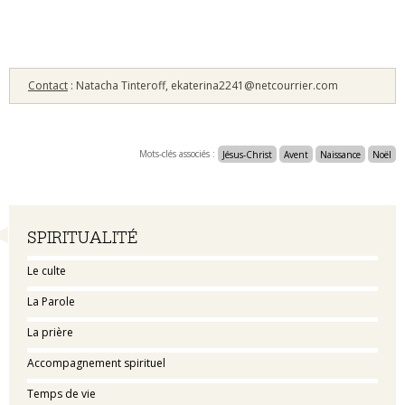
Contact
: Natacha Tinteroff, ekaterina2241@netcourrier.com
Mots-clés associés :
Jésus-Christ
Avent
Naissance
Noël
Navigation
SPIRITUALITÉ
Le culte
La Parole
La prière
Accompagnement spirituel
Temps de vie