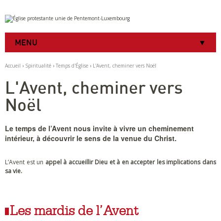
Aller
Outils
au
personnels
contenu.
|
MENU
Aller
à
la
Accueil
›
Spiritualité
›
Temps d'Église
›
L'Avent, cheminer vers Noël
navigation
L'Avent, cheminer vers
Noël
Le temps de l’Avent nous invite à vivre un cheminement
intérieur, à découvrir le sens de la venue du Christ.
L’Avent est un
appel à accueillir Dieu et à en accepter les implications dans
sa vie.
Les mardis de l’Avent