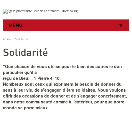
Aller
Outils
au
personnels
contenu.
|
MENU
Aller
à
la
Accueil
›
Solidarité
navigation
Solidarité
"Que chacun de vous utilise pour le bien des autres le don
particulier qu’il a
reçu de Dieu.", 1 Pierre 4, 10.
Nombreux sont ceux qui expriment le besoin de donner du
sens à leur vie, de s’engager, d’être solidaires. Nous voulons
offrir des occasions de donner et de s'engager concrètement,
dans notre communauté comme à l'extérieur, pour que notre
monde se porte mieux.