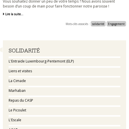
Vous souhaitez donner un peu de votre temps ? Nous avons souvent
besoin d’un coup de main pour faire fonctionner notre paroisse !
Lire la suite…
Mots-clés associés :
solidarité
Engagement
Navigation
SOLIDARITÉ
L'Entraide Luxembourg-Pentemont (ELP)
Liens et visites
La Cimade
Marhaban
Repas du CASP
Le Picoulet
L'Escale