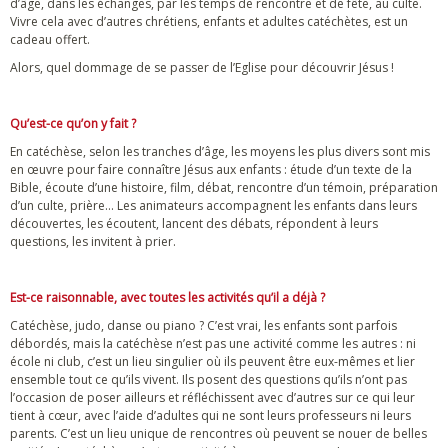
d’âge, dans les échanges, par les temps de rencontre et de fête, au culte.
Vivre cela avec d’autres chrétiens, enfants et adultes catéchètes, est un
cadeau offert.
Alors, quel dommage de se passer de l’Eglise pour découvrir Jésus !
Qu’est-ce qu’on y fait ?
En catéchèse, selon les tranches d’âge, les moyens les plus divers sont mis
en œuvre pour faire connaître Jésus aux enfants : étude d’un texte de la
Bible, écoute d’une histoire, film, débat, rencontre d’un témoin, préparation
d’un culte, prière… Les animateurs accompagnent les enfants dans leurs
découvertes, les écoutent, lancent des débats, répondent à leurs
questions, les invitent à prier.
Est-ce raisonnable, avec toutes les activités qu’il a déjà ?
Catéchèse, judo, danse ou piano ? C’est vrai, les enfants sont parfois
débordés, mais la catéchèse n’est pas une activité comme les autres : ni
école ni club, c’est un lieu singulier où ils peuvent être eux-mêmes et lier
ensemble tout ce qu’ils vivent. Ils posent des questions qu’ils n’ont pas
l’occasion de poser ailleurs et réfléchissent avec d’autres sur ce qui leur
tient à cœur, avec l’aide d’adultes qui ne sont leurs professeurs ni leurs
parents. C’est un lieu unique de rencontres où peuvent se nouer de belles