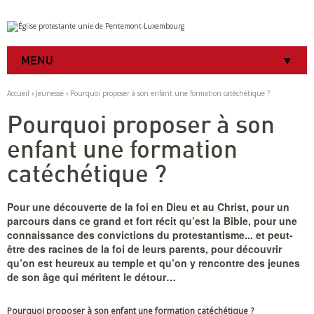
Aller
Outils
au
personnels
contenu.
|
MENU
Aller
à
la
Accueil
›
Jeunesse
›
Pourquoi proposer à son enfant une formation catéchétique ?
navigation
Pourquoi proposer à son
enfant une formation
catéchétique ?
Pour une découverte de la foi en Dieu et au Christ, pour un
parcours dans ce grand et fort récit qu’est la Bible, pour une
connaissance des convictions du protestantisme... et peut-
être des racines de la foi de leurs parents, pour découvrir
qu’on est heureux au temple et qu’on y rencontre des jeunes
de son âge qui méritent le détour…
Pourquoi proposer à son enfant une formation catéchétique ?