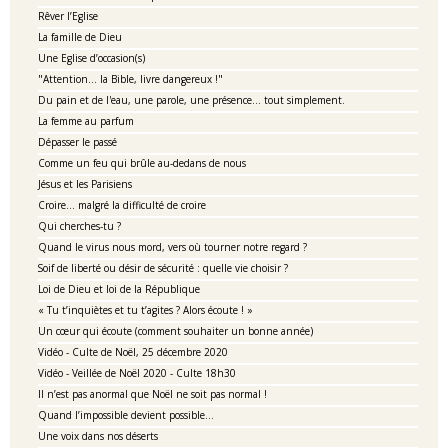
Rêver l’Eglise
La famille de Dieu
Une Eglise d’occasion(s)
"Attention... la Bible, livre dangereux !"
Du pain et de l'eau, une parole, une présence... tout simplement.
La femme au parfum
Dépasser le passé
Comme un feu qui brûle au-dedans de nous
Jésus et les Parisiens
Croire… malgré la difficulté de croire
Qui cherches-tu ?
Quand le virus nous mord, vers où tourner notre regard ?
Soif de liberté ou désir de sécurité : quelle vie choisir ?
Loi de Dieu et loi de la République
« Tu t’inquiètes et tu t’agites ? Alors écoute ! »
Un cœur qui écoute (comment souhaiter un bonne année)
Vidéo - Culte de Noël, 25 décembre 2020
Vidéo - Veillée de Noël 2020 - Culte 18h30
Il n’est pas anormal que Noël ne soit pas normal !
Quand l’impossible devient possible…
Une voix dans nos déserts