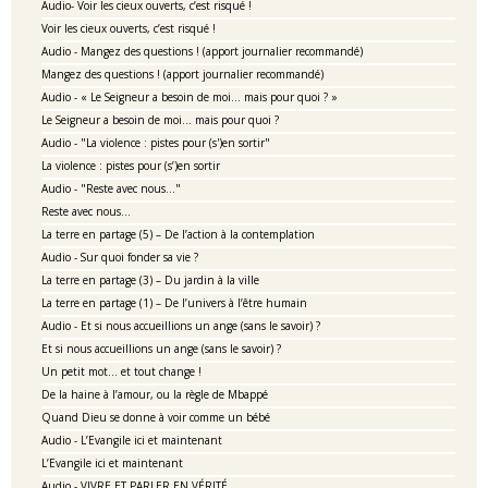
Audio- Voir les cieux ouverts, c’est risqué !
Voir les cieux ouverts, c’est risqué !
Audio - Mangez des questions ! (apport journalier recommandé)
Mangez des questions ! (apport journalier recommandé)
Audio - « Le Seigneur a besoin de moi… mais pour quoi ? »
Le Seigneur a besoin de moi… mais pour quoi ?
Audio - "La violence : pistes pour (s')en sortir"
La violence : pistes pour (s’)en sortir
Audio - "Reste avec nous…"
Reste avec nous…
La terre en partage (5) – De l’action à la contemplation
Audio - Sur quoi fonder sa vie ?
La terre en partage (3) – Du jardin à la ville
La terre en partage (1) – De l’univers à l’être humain
Audio - Et si nous accueillions un ange (sans le savoir) ?
Et si nous accueillions un ange (sans le savoir) ?
Un petit mot… et tout change !
De la haine à l’amour, ou la règle de Mbappé
Quand Dieu se donne à voir comme un bébé
Audio - L’Evangile ici et maintenant
L’Evangile ici et maintenant
Audio - VIVRE ET PARLER EN VÉRITÉ