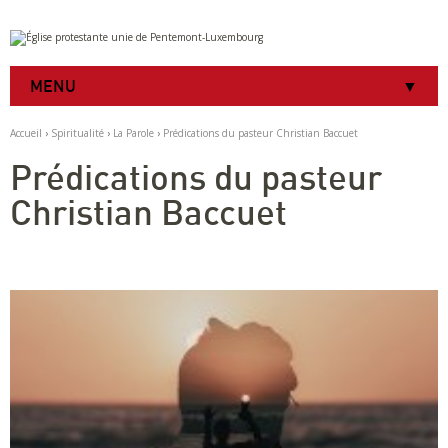
Aller
Outils
au
personnels
contenu.
|
MENU
Aller
à
la
Accueil
›
Spiritualité
›
La Parole
›
Prédications du pasteur Christian Baccuet
navigation
Prédications du pasteur
Christian Baccuet