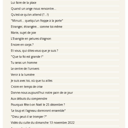
Lui faire de la place
Quand un ange nous rencontre...
Qu'est-ce qu'on attend (?...!)
"Minuit... quelqu'un frappe à la porte"
Etranger, étrangère... comme toi-même
Marie, sujet de joie
L'Evangile en pelures d'oignon
Encore en corps ?
Et vous, qui dites-vous que je suis ?
"Que ta foi est grande !"
Tu seras un homme
Le centre de l'univers
Venir à la lumière
Je suis avec toi, où que tu ailles
Croire en temps de crise
Donne-nous aujourd'hui notre pain de ce jour
Aux débuts du comprendre
Pourquoi fête-t-on Noël le 25 décembre ?
'Le loup et l'agneau dormiront ensemble"
"Dieu peut-il se tromper ?"
Vidéo du culte du dimanche 13 novembre 2022