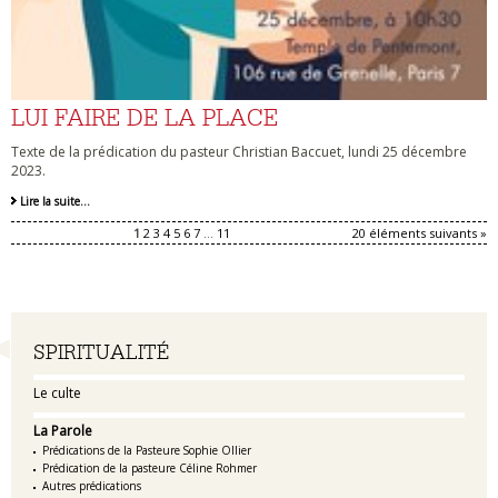
LUI FAIRE DE LA PLACE
Texte de la prédication du pasteur Christian Baccuet, lundi 25 décembre
2023.
Lire la suite…
1
2
3
4
5
6
7
...
11
20 éléments suivants »
Navigation
SPIRITUALITÉ
Le culte
La Parole
Prédications de la Pasteure Sophie Ollier
Prédication de la pasteure Céline Rohmer
Autres prédications