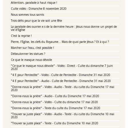
Attention, parabole à haut risque !
Culte vidéo - Dimanche 8 novembre 2020
Nous sommes tous saints
Trois défis pour que la vie soit une fête
La parabole des ouvrier.e.s de la dernière heure : Jésus nous donne un projet de
vie d’Eglise
C’est la reprise !
Pierre, l’Eglise, les clefs du Royaume… Mais de quoi parle Jésus ? Et à qui ?
Marcher sur l’eau, c’est possible !
Déboulonner les statues ?
Ce que le masque nous dévoile
"Ce que le masque nous dévoile" - Vidéo - Direct - Culte du dimanche 7 Juin
2020
"4 E pour Pentecôte" - Vidéo - Culte de Pentecôte - Dimanche 31 mai 2020
"4 E pour Pentecôte" - Audio - Culte de Pentecôte - Dimanche 31 mai 2020
"Donne-nous la prière" - Vidéo - Audio - Texte - du culte du Dimanche 17 mai
2020
"Donne-nous la prière" - Audio - Culte du Dimanche 17 mai 2020
"Donne-nous la prière" - Vidéo - Culte du dimanche 17 mai 2020
"Donne-nous la prière" - Texte du culte du Dimanche 17 mai 2020
"Trouver sa juste place" - Vidéo - Audio - Texte - du culte du Dimanche 10 mai
2020
"Trouver sa juste place" - Texte - Culte du Dimanche 10 mai 2020