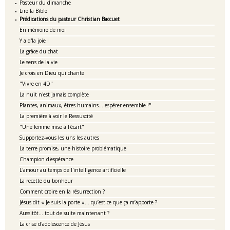
Pasteur du dimanche
Lire la Bible
Prédications du pasteur Christian Baccuet
En mémoire de moi
Y a d'la joie !
La grâce du chat
Le sens de la vie
Je crois en Dieu qui chante
"Vivre en 4D"
La nuit n'est jamais complète
Plantes, animaux, êtres humains... espérer ensemble !"
La première à voir le Ressuscité
"Une femme mise à l'écart"
Supportez-vous les uns les autres
La terre promise, une histoire problématique
Champion d'espérance
L'amour au temps de l'intelligence artificielle
La recette du bonheur
Comment croire en la résurrection ?
Jésus dit « Je suis la porte »… qu’est-ce que ça m’apporte ?
Aussitôt... tout de suite maintenant ?
La crise d'adolescence de Jésus