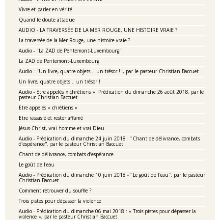
Vivre et parler en vérité
Quand le doute attaque
AUDIO - LA TRAVERSÉE DE LA MER ROUGE, UNE HISTOIRE VRAIE ?
La traversée de la Mer Rouge, une histoire vraie ?
Audio - "La ZAD de Pentemont-Luxembourg"
La ZAD de Pentemont-Luxembourg
Audio : "Un livre, quatre objets… un trésor !", par le pasteur Christian Baccuet
Un livre, quatre objets… un trésor !
Audio - Etre appelés « chrétiens ». Prédication du dimanche 26 août 2018, par le
pasteur Christian Baccuet
Etre appelés « chrétiens »
Etre rassasié et rester affamé
Jésus-Christ, vrai homme et vrai Dieu
Audio - Prédication du dimanche 24 juin 2018 : "Chant de délivrance, combats
d’espérance", par le pasteur Christian Baccuet
Chant de délivrance, combats d’espérance
Le goût de l'eau
Audio - Prédication du dimanche 10 juin 2018 - "Le goût de l'eau", par le pasteur
Christian Baccuet
Comment retrouver du souffle ?
Trois pistes pour dépasser la violence
Audio - Prédication du dimanche 06 mai 2018 : « Trois pistes pour dépasser la
violence », par le pasteur Christian Baccuet