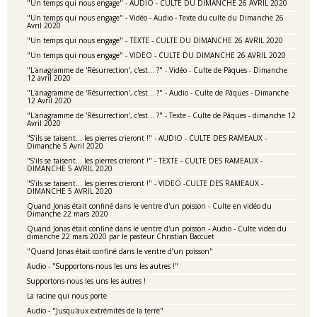
"Un temps qui nous engage" - AUDIO - CULTE DU DIMANCHE 26 AVRIL 2020
"Un temps qui nous engage" - Vidéo - Audio - Texte du culte du Dimanche 26
Avril 2020
"Un temps qui nous engage" - TEXTE - CULTE DU DIMANCHE 26 AVRIL 2020
"Un temps qui nous engage" - VIDEO - CULTE DU DIMANCHE 26 AVRIL 2020
"L'anagramme de 'Résurrection', c'est... ?" - Vidéo - Culte de Pâques - Dimanche
12 avril 2020
"L'anagramme de 'Résurrection', c'est... ?" - Audio - Culte de Pâques - Dimanche
12 Avril 2020
"L'anagramme de 'Résurrection', c'est... ?" - Texte - Culte de Pâques - dimanche 12
Avril 2020
"S’ils se taisent… les pierres crieront !" - AUDIO - CULTE DES RAMEAUX -
Dimanche 5 Avril 2020
"S’ils se taisent… les pierres crieront !" - TEXTE - CULTE DES RAMEAUX -
DIMANCHE 5 AVRIL 2020
"S’ils se taisent… les pierres crieront !" - VIDEO -CULTE DES RAMEAUX -
DIMANCHE 5 AVRIL 2020
Quand Jonas était confiné dans le ventre d'un poisson - Culte en vidéo du
Dimanche 22 mars 2020
Quand Jonas était confiné dans le ventre d'un poisson - Audio - Culte vidéo du
dimanche 22 mars 2020 par le pasteur Christian Baccuet
"Quand Jonas était confiné dans le ventre d’un poisson"
Audio - "Supportons-nous les uns les autres !"
Supportons-nous les uns les autres !
La racine qui nous porte
Audio - "Jusqu'aux extrémités de la terre"