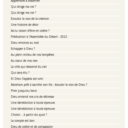
Apprendre à discerner
Qui dirige ma vie ?
Qui dirige ma vie ?
Ecoutez la voix de la création
Une histoire de désir
As-tu raison d'être en colère ?
Prédication à l'Assemblée du Désert - 2022
Dieu renonce au mal
Echapper à Dieu ?
Au plein milieu de nos tempêtes
Au cœur de nos vies
La ville qui descend du ciel
Qui sera élu ?
Et Dieu l'appela son ami
Abraham prêt à sacrifier son fils : écouter la voix de Dieu ?
Prier jusqu’au bout
Dieu entend nos cris de détresse
Une bénédiction à toute épreuve
Une bénédiction à toute épreuve
Choisir... à partir du quoi ?
Le compte est bon
Dieu de colère et de compassion