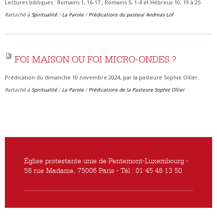
Lectures bibliques : Romains 1, 16-17 ; Romains 5, 1-4 et Hébreux 10, 19 à 25
Rattaché à
Spiritualité
/
La Parole
/
Prédications du pasteur Andreas Lof
FOI MAISON OU FOI MICRO-ONDES ?
Prédication du dimanche 10 novembre 2024, par la pasteure Sophie Ollier.
Rattaché à
Spiritualité
/
La Parole
/
Prédications de la Pasteure Sophie Ollier
Église protestante unie de Pentemont-Luxembourg -
58 rue Madame, 75006 Paris - Tél : 01 45 48 13 50