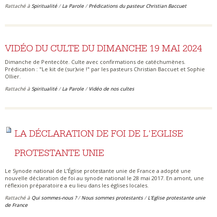
Rattaché à
Spiritualité
/
La Parole
/
Prédications du pasteur Christian Baccuet
VIDÉO DU CULTE DU DIMANCHE 19 MAI 2024
Dimanche de Pentecôte. Culte avec confirmations de catéchumènes.
Prédication : "Le kit de (sur)vie !" par les pasteurs Christian Baccuet et Sophie
Ollier.
Rattaché à
Spiritualité
/
La Parole
/
Vidéo de nos cultes
LA DÉCLARATION DE FOI DE L'EGLISE
PROTESTANTE UNIE
Le Synode national de L’Église protestante unie de France a adopté une
nouvelle déclaration de foi au synode national le 28 mai 2017. En amont, une
réflexion préparatoire a eu lieu dans les églises locales.
Rattaché à
Qui sommes-nous ?
/
Nous sommes protestants
/
L'Eglise protestante unie
de France