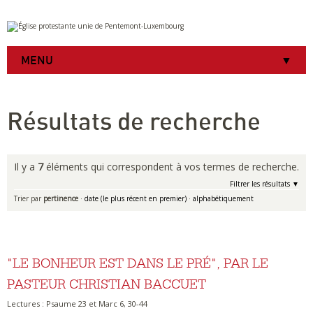
Aller
Outils
au
personnels
contenu.
|
MENU
Aller
à
la
navigation
Résultats de recherche
Il y a
7
éléments qui correspondent à vos termes de recherche.
Filtrer les résultats
Trier par
pertinence
·
date (le plus récent en premier)
·
alphabétiquement
"LE BONHEUR EST DANS LE PRÉ", PAR LE
PASTEUR CHRISTIAN BACCUET
Lectures : Psaume 23 et Marc 6, 30-44