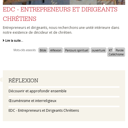
EDC - ENTREPRENEURS ET DIRIGEANTS
CHRÉTIENS
Entrepreneurs et dirigeants, nous recherchons une unité intérieure dans
notre existence de décideur et de chrétien.
Lire la suite…
Mots-clés associés :
Bible
réflexion
Parcours spirituel
ouverture
KT
Parole
Catéchisme
Navigation
RÉFLEXION
Découvrir et approfondir ensemble
Œcuménisme et interreligieux
EDC - Entrepreneurs et Dirigeants Chrétiens