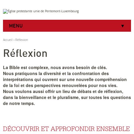
Aller
Outils
au
personnels
contenu.
|
MENU
Aller
à
la
Accueil
›
Réflexion
navigation
Réflexion
La Bible est complexe, nous avons besoin de clés.
Nous pratiquons la diversité et la confrontation des
interprétations qui ouvrent sur une nouvelle compréhension
de la foi et des perspectives renouvelées pour nos vies.
Nous voulons aussi offrir un lieu de débats et de réflexion,
dans la bienveillance et le pluralisme, sur toutes les questions
de notre temps.
DÉCOUVRIR ET APPROFONDIR ENSEMBLE