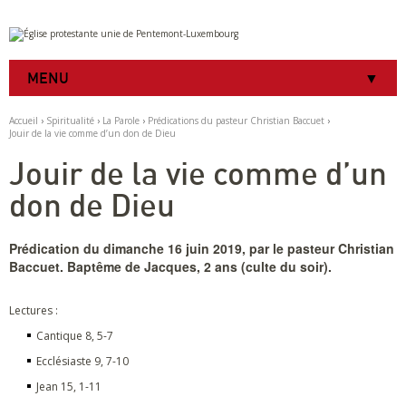
Aller
Outils
au
personnels
contenu.
|
MENU
Aller
à
la
Accueil
›
Spiritualité
›
La Parole
›
Prédications du pasteur Christian Baccuet
›
navigation
Jouir de la vie comme d’un don de Dieu
Jouir de la vie comme d’un
don de Dieu
Prédication du dimanche 16 juin 2019, par le pasteur Christian
Baccuet. Baptême de Jacques, 2 ans (culte du soir).
Lectures :
Cantique 8, 5-7
Ecclésiaste 9, 7-10
Jean 15, 1-11