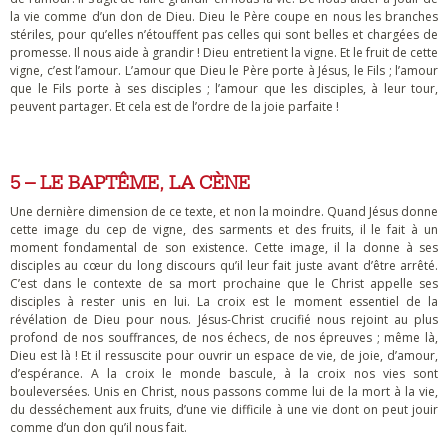
la vie comme d’un don de Dieu. Dieu le Père coupe en nous les branches
stériles, pour qu’elles n’étouffent pas celles qui sont belles et chargées de
promesse. Il nous aide à grandir ! Dieu entretient la vigne. Et le fruit de cette
vigne, c’est l’amour. L’amour que Dieu le Père porte à Jésus, le Fils ; l’amour
que le Fils porte à ses disciples ; l’amour que les disciples, à leur tour,
peuvent partager. Et cela est de l’ordre de la joie parfaite !
5 – LE BAPTÊME, LA CÈNE
Une dernière dimension de ce texte, et non la moindre. Quand Jésus donne
cette image du cep de vigne, des sarments et des fruits, il le fait à un
moment fondamental de son existence. Cette image, il la donne à ses
disciples au cœur du long discours qu’il leur fait juste avant d’être arrêté.
C’est dans le contexte de sa mort prochaine que le Christ appelle ses
disciples à rester unis en lui. La croix est le moment essentiel de la
révélation de Dieu pour nous. Jésus-Christ crucifié nous rejoint au plus
profond de nos souffrances, de nos échecs, de nos épreuves ; même là,
Dieu est là ! Et il ressuscite pour ouvrir un espace de vie, de joie, d’amour,
d’espérance. A la croix le monde bascule, à la croix nos vies sont
bouleversées. Unis en Christ, nous passons comme lui de la mort à la vie,
du desséchement aux fruits, d’une vie difficile à une vie dont on peut jouir
comme d’un don qu’il nous fait.