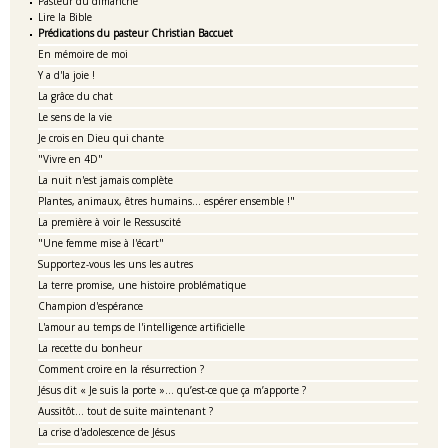
Pasteur du dimanche
Lire la Bible
Prédications du pasteur Christian Baccuet
En mémoire de moi
Y a d'la joie !
La grâce du chat
Le sens de la vie
Je crois en Dieu qui chante
"Vivre en 4D"
La nuit n'est jamais complète
Plantes, animaux, êtres humains... espérer ensemble !"
La première à voir le Ressuscité
"Une femme mise à l'écart"
Supportez-vous les uns les autres
La terre promise, une histoire problématique
Champion d'espérance
L'amour au temps de l'intelligence artificielle
La recette du bonheur
Comment croire en la résurrection ?
Jésus dit « Je suis la porte »… qu’est-ce que ça m’apporte ?
Aussitôt... tout de suite maintenant ?
La crise d'adolescence de Jésus