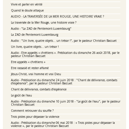
Vivre et parler en vérité
Quand le doute attaque
AUDIO - LA TRAVERSÉE DE LA MER ROUGE, UNE HISTOIRE VRAIE ?
La traversée de la Mer Rouge, une histoire vraie ?
Audio - "La ZAD de Pentemont-Luxembourg"
La ZAD de Pentemont-Luxembourg
Audio : "Un livre, quatre objets… un trésor !", par le pasteur Christian Baccuet
Un livre, quatre objets… un trésor !
Audio - Etre appelés « chrétiens ». Prédication du dimanche 26 août 2018, par le
pasteur Christian Baccuet
Etre appelés « chrétiens »
Etre rassasié et rester affamé
Jésus-Christ, vrai homme et vrai Dieu
Audio - Prédication du dimanche 24 juin 2018 : "Chant de délivrance, combats
d’espérance", par le pasteur Christian Baccuet
Chant de délivrance, combats d’espérance
Le goût de l'eau
Audio - Prédication du dimanche 10 juin 2018 - "Le goût de l'eau", par le pasteur
Christian Baccuet
Comment retrouver du souffle ?
Trois pistes pour dépasser la violence
Audio - Prédication du dimanche 06 mai 2018 : « Trois pistes pour dépasser la
violence », par le pasteur Christian Baccuet