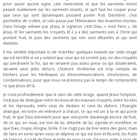
pour savoir qu’une vigne, cela s’entretient, et que les sarments morts
pèsent inutilement sur les sarments vivants, et qu’il faut les couper pour
que ceux qui sont dynamiques puissent porter fruit. Entretenir, c’est
permettre de croître, et cela passe par l’élimination des branches mortes.
Dans l’image utilisée par Jésus, le vigneron c’est Dieu, « mon Père », dit
Jésus. Et les sarments les croyants. Et il y a des sarments unis à Christ qui
portent fruit, et puis des sarments qui s’en sont détachés et qui sont
éliminés.
Il me semble important ici de m’arrêter quelques instants sur cette image
qui est terrible si on y entend que ceux qui ne croient pas, ou des croyants
qui perdraient la foi, qui ne seraient pas assez pieux ou qui douteraient,
seraient ainsi jetés dehors. L’histoire chrétienne est trop remplie de
bûchers pour les hérétiques ou d’excommunications, d’exclusions, de
condamnations, pour que nous ne prenions pas le temps de comprendre
ce que Jésus dit là.
Je crois profondément que le sens de cette image, quand Jésus l’emploie,
n’est pas de distinguer entre les bons et les mauvais croyants, entre les élus
et les réprouvés, entre ceux du dedans et ceux du dehors. L’Evangile
distingue, en notre vie intérieure à chacun, ce qui est uni à lui et qui porte
fruit, et que Dieu entretient pour que cela porte davantage encore de fruit,
de ce qui, en nous, est loin de lui, détaché de lui, égoïste et mortifère, et
que Dieu coupe, éloigne, brûle. Il ne s’agit pas de trier entre des gens, mais
de faire en sorte qu’en nous se déploie ce qui est bon et fécond, les fruits
de l’amour. Il s’agit de faire grandir en nous la vie. De nous aider à jouir de