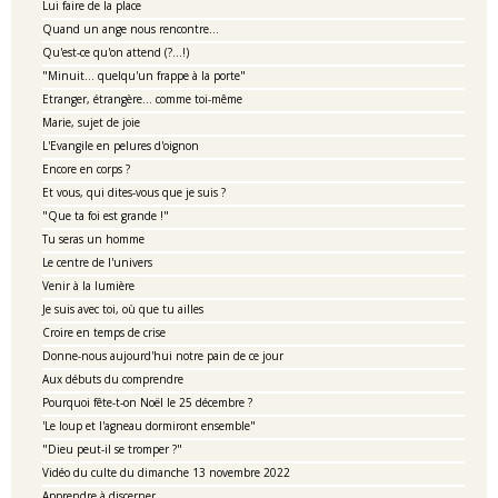
Lui faire de la place
Quand un ange nous rencontre...
Qu'est-ce qu'on attend (?...!)
"Minuit... quelqu'un frappe à la porte"
Etranger, étrangère... comme toi-même
Marie, sujet de joie
L'Evangile en pelures d'oignon
Encore en corps ?
Et vous, qui dites-vous que je suis ?
"Que ta foi est grande !"
Tu seras un homme
Le centre de l'univers
Venir à la lumière
Je suis avec toi, où que tu ailles
Croire en temps de crise
Donne-nous aujourd'hui notre pain de ce jour
Aux débuts du comprendre
Pourquoi fête-t-on Noël le 25 décembre ?
'Le loup et l'agneau dormiront ensemble"
"Dieu peut-il se tromper ?"
Vidéo du culte du dimanche 13 novembre 2022
Apprendre à discerner