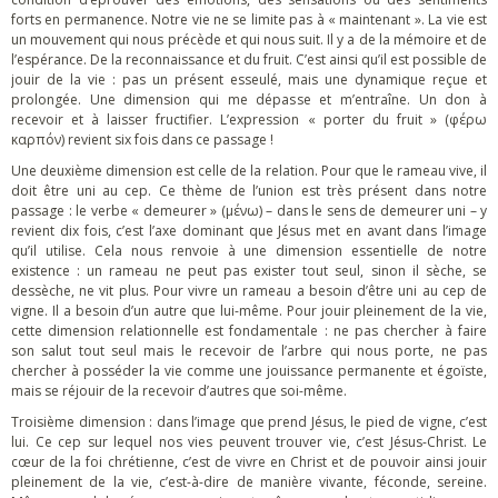
forts en permanence. Notre vie ne se limite pas à « maintenant ». La vie est
un mouvement qui nous précède et qui nous suit. Il y a de la mémoire et de
l’espérance. De la reconnaissance et du fruit. C’est ainsi qu’il est possible de
jouir de la vie : pas un présent esseulé, mais une dynamique reçue et
prolongée. Une dimension qui me dépasse et m’entraîne. Un don à
recevoir et à laisser fructifier. L’expression « porter du fruit » (φέρω
καρπόν) revient six fois dans ce passage !
Une deuxième dimension est celle de la relation. Pour que le rameau vive, il
doit être uni au cep. Ce thème de l’union est très présent dans notre
passage : le verbe « demeurer » (μένω) – dans le sens de demeurer uni – y
revient dix fois, c’est l’axe dominant que Jésus met en avant dans l’image
qu’il utilise. Cela nous renvoie à une dimension essentielle de notre
existence : un rameau ne peut pas exister tout seul, sinon il sèche, se
dessèche, ne vit plus. Pour vivre un rameau a besoin d’être uni au cep de
vigne. Il a besoin d’un autre que lui-même. Pour jouir pleinement de la vie,
cette dimension relationnelle est fondamentale : ne pas chercher à faire
son salut tout seul mais le recevoir de l’arbre qui nous porte, ne pas
chercher à posséder la vie comme une jouissance permanente et égoïste,
mais se réjouir de la recevoir d’autres que soi-même.
Troisième dimension : dans l’image que prend Jésus, le pied de vigne, c’est
lui. Ce cep sur lequel nos vies peuvent trouver vie, c’est Jésus-Christ. Le
cœur de la foi chrétienne, c’est de vivre en Christ et de pouvoir ainsi jouir
pleinement de la vie, c’est-à-dire de manière vivante, féconde, sereine.