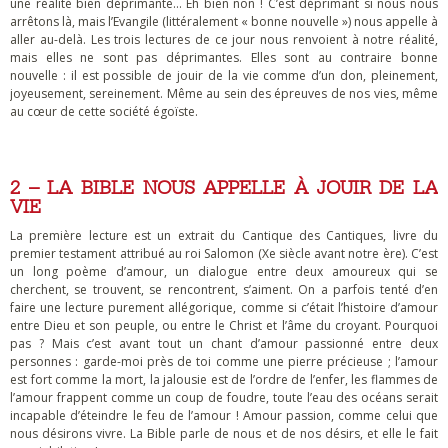
une réalité bien déprimante… Eh bien non ! C’est déprimant si nous nous
arrêtons là, mais l’Evangile (littéralement « bonne nouvelle ») nous appelle à
aller au-delà. Les trois lectures de ce jour nous renvoient à notre réalité,
mais elles ne sont pas déprimantes. Elles sont au contraire bonne
nouvelle : il est possible de jouir de la vie comme d’un don, pleinement,
joyeusement, sereinement. Même au sein des épreuves de nos vies, même
au cœur de cette société égoïste.
2 – LA BIBLE NOUS APPELLE À JOUIR DE LA
VIE
La première lecture est un extrait du Cantique des Cantiques, livre du
premier testament attribué au roi Salomon (Xe siècle avant notre ère). C’est
un long poème d’amour, un dialogue entre deux amoureux qui se
cherchent, se trouvent, se rencontrent, s’aiment. On a parfois tenté d’en
faire une lecture purement allégorique, comme si c’était l’histoire d’amour
entre Dieu et son peuple, ou entre le Christ et l’âme du croyant. Pourquoi
pas ? Mais c’est avant tout un chant d’amour passionné entre deux
personnes : garde-moi près de toi comme une pierre précieuse ; l’amour
est fort comme la mort, la jalousie est de l’ordre de l’enfer, les flammes de
l’amour frappent comme un coup de foudre, toute l’eau des océans serait
incapable d’éteindre le feu de l’amour ! Amour passion, comme celui que
nous désirons vivre. La Bible parle de nous et de nos désirs, et elle le fait