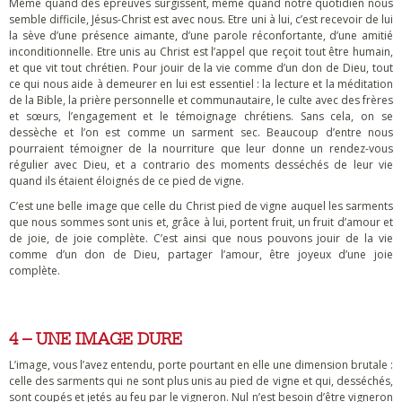
Même quand des épreuves surgissent, même quand notre quotidien nous
semble difficile, Jésus-Christ est avec nous. Etre uni à lui, c’est recevoir de lui
la sève d’une présence aimante, d’une parole réconfortante, d’une amitié
inconditionnelle. Etre unis au Christ est l’appel que reçoit tout être humain,
et que vit tout chrétien. Pour jouir de la vie comme d’un don de Dieu, tout
ce qui nous aide à demeurer en lui est essentiel : la lecture et la méditation
de la Bible, la prière personnelle et communautaire, le culte avec des frères
et sœurs, l’engagement et le témoignage chrétiens. Sans cela, on se
dessèche et l’on est comme un sarment sec. Beaucoup d’entre nous
pourraient témoigner de la nourriture que leur donne un rendez-vous
régulier avec Dieu, et a contrario des moments desséchés de leur vie
quand ils étaient éloignés de ce pied de vigne.
C’est une belle image que celle du Christ pied de vigne auquel les sarments
que nous sommes sont unis et, grâce à lui, portent fruit, un fruit d’amour et
de joie, de joie complète. C’est ainsi que nous pouvons jouir de la vie
comme d’un don de Dieu, partager l’amour, être joyeux d’une joie
complète.
4 – UNE IMAGE DURE
L’image, vous l’avez entendu, porte pourtant en elle une dimension brutale :
celle des sarments qui ne sont plus unis au pied de vigne et qui, desséchés,
sont coupés et jetés au feu par le vigneron. Nul n’est besoin d’être vigneron