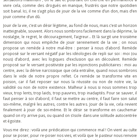
vivre cela, comme des drogués en manque, frustrés que notre quotidien
soit banal. Ici, il ne s’agit plus de jouir de la vie comme d’un don, mais d’en
jouir comme d’un dû.
Jouir de la vie, c’est un désir légitime, au fond de nous, mais c’est un horizon
inatteignable, souvent. Alors nous sombrons facilement dans la déprime, la
nostalgie, le regret, le découragement, l’aigreur… Et là surgit une troisième
dimension qui nous empêche de jouir sereinement de la vie ; on nous
propose un remède à notre mal-être : penser à nous d’abord. Remède
proposé sur le versant négatif par les idéologies de repli sur soi : moi (ou
nous) d’abord, avec les logiques d’exclusion qui en découlent. Remède
proposé sur le versant positiviste par les injonctions publicitaires : moi au
centre, avec la dérive narcissique que cela entraîne, quand nous sombrons
dans le vide de notre propre reflet. Ce remède se transforme vite en
poison, car il fait reposer sur nous la réussite ou non de notre vie, la
validité ou non de notre existence. Malheur à nous si nous sommes trop
vieux, trop lents, trop laids, trop pauvres, trop inadaptés. Pour se sauver, il
faut penser à soi d’abord, il faut se mettre au centre, il faut faire son salut
soi-même, malgré les autres, contre les autres. Jouir de la vie, cela revient
finalement à jouir de soi-même. Et le désir se transforme en cauchemar
quand on n’y arrive pas, ou quand on s’isole dans une solitude autocentrée
et égoïste.
Vous me direz : voilà une prédication qui commence mal ! On vient au culte
pour se poser, pour re-poser nos vies, et voilà que le pasteur nous renvoie