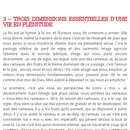
3 – TROIS DIMENSIONS ESSENTIELLES D’UNE
VIE EN PLÉNITUDE
La foi est un hymne à la vie, et l’Ecriture nous dit comment y arriver. Elle
nous donne même la manière de le vivre. L’extrait de l’évangile de Jean que
nous avons lu nous montre le chemin d’une vie pleinement vécue. C’est le
passage célèbre du pied de vigne et des sarments. Image agricole
familière dans le monde biblique, image qui nous parle encore
directement : un cep de vigne, sur lequel sont unis des rameaux, et, au bout
des rameaux, des fruits. Et le thème dominant de ce passage, c’est l’amour
et la joie ; encore nous et nos désirs ! De cette image que Jésus emploie, je
retiens trois dimensions fondamentales, pour pouvoir jouir de la vie
comme d’un don de Dieu. Elles aident à dépasser ce qui nous en empêche.
La première, c’est une mise en perspective de notre « moi », un
décentrement. Dans l’image que Jésus utilise, nous sommes les rameaux.
« Vous êtes les rameaux », dit-il. En amont des rameaux, il y a le cep de
vigne, d’où vient la sève qui leur permet de grandir et de se développer. En
aval des rameaux, il y a les fruits qu’ils portent, qui se déploient à partir
d’eux. Il y a un avant le rameau et un au-delà du rameau. La vie n’est pas
concentrée sur « moi », avec les impératifs qui pèsent dessus si tout se
joue là. La vie n’est pas qu’un moment intense, qui ne vaudrait le coup qu’à
condition d’éprouver des émotions, des sensations ou des sentiments