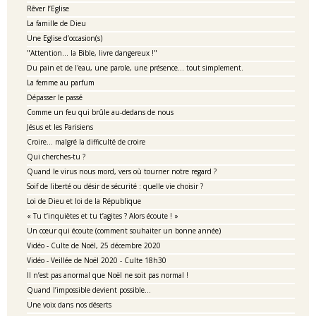
Rêver l’Eglise
La famille de Dieu
Une Eglise d’occasion(s)
"Attention... la Bible, livre dangereux !"
Du pain et de l'eau, une parole, une présence... tout simplement.
La femme au parfum
Dépasser le passé
Comme un feu qui brûle au-dedans de nous
Jésus et les Parisiens
Croire… malgré la difficulté de croire
Qui cherches-tu ?
Quand le virus nous mord, vers où tourner notre regard ?
Soif de liberté ou désir de sécurité : quelle vie choisir ?
Loi de Dieu et loi de la République
« Tu t’inquiètes et tu t’agites ? Alors écoute ! »
Un cœur qui écoute (comment souhaiter un bonne année)
Vidéo - Culte de Noël, 25 décembre 2020
Vidéo - Veillée de Noël 2020 - Culte 18h30
Il n’est pas anormal que Noël ne soit pas normal !
Quand l’impossible devient possible…
Une voix dans nos déserts