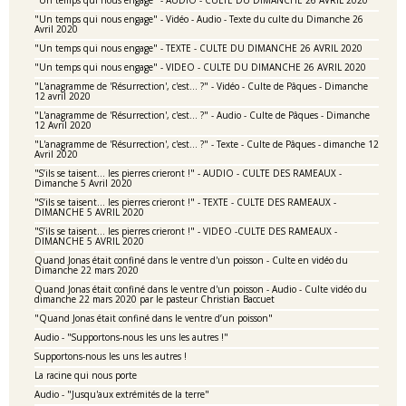
"Un temps qui nous engage" - AUDIO - CULTE DU DIMANCHE 26 AVRIL 2020
"Un temps qui nous engage" - Vidéo - Audio - Texte du culte du Dimanche 26
Avril 2020
"Un temps qui nous engage" - TEXTE - CULTE DU DIMANCHE 26 AVRIL 2020
"Un temps qui nous engage" - VIDEO - CULTE DU DIMANCHE 26 AVRIL 2020
"L'anagramme de 'Résurrection', c'est... ?" - Vidéo - Culte de Pâques - Dimanche
12 avril 2020
"L'anagramme de 'Résurrection', c'est... ?" - Audio - Culte de Pâques - Dimanche
12 Avril 2020
"L'anagramme de 'Résurrection', c'est... ?" - Texte - Culte de Pâques - dimanche 12
Avril 2020
"S’ils se taisent… les pierres crieront !" - AUDIO - CULTE DES RAMEAUX -
Dimanche 5 Avril 2020
"S’ils se taisent… les pierres crieront !" - TEXTE - CULTE DES RAMEAUX -
DIMANCHE 5 AVRIL 2020
"S’ils se taisent… les pierres crieront !" - VIDEO -CULTE DES RAMEAUX -
DIMANCHE 5 AVRIL 2020
Quand Jonas était confiné dans le ventre d'un poisson - Culte en vidéo du
Dimanche 22 mars 2020
Quand Jonas était confiné dans le ventre d'un poisson - Audio - Culte vidéo du
dimanche 22 mars 2020 par le pasteur Christian Baccuet
"Quand Jonas était confiné dans le ventre d’un poisson"
Audio - "Supportons-nous les uns les autres !"
Supportons-nous les uns les autres !
La racine qui nous porte
Audio - "Jusqu'aux extrémités de la terre"