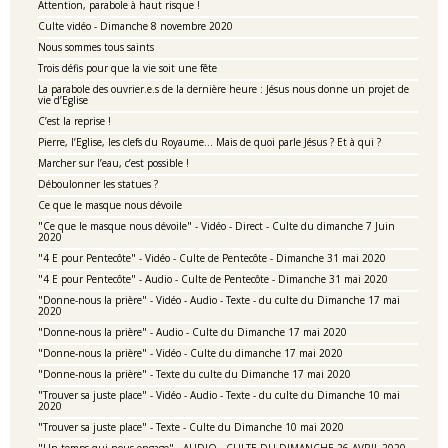
Attention, parabole à haut risque !
Culte vidéo - Dimanche 8 novembre 2020
Nous sommes tous saints
Trois défis pour que la vie soit une fête
La parabole des ouvrier.e.s de la dernière heure : Jésus nous donne un projet de
vie d’Eglise
C’est la reprise !
Pierre, l’Eglise, les clefs du Royaume… Mais de quoi parle Jésus ? Et à qui ?
Marcher sur l’eau, c’est possible !
Déboulonner les statues ?
Ce que le masque nous dévoile
"Ce que le masque nous dévoile" - Vidéo - Direct - Culte du dimanche 7 Juin
2020
"4 E pour Pentecôte" - Vidéo - Culte de Pentecôte - Dimanche 31 mai 2020
"4 E pour Pentecôte" - Audio - Culte de Pentecôte - Dimanche 31 mai 2020
"Donne-nous la prière" - Vidéo - Audio - Texte - du culte du Dimanche 17 mai
2020
"Donne-nous la prière" - Audio - Culte du Dimanche 17 mai 2020
"Donne-nous la prière" - Vidéo - Culte du dimanche 17 mai 2020
"Donne-nous la prière" - Texte du culte du Dimanche 17 mai 2020
"Trouver sa juste place" - Vidéo - Audio - Texte - du culte du Dimanche 10 mai
2020
"Trouver sa juste place" - Texte - Culte du Dimanche 10 mai 2020