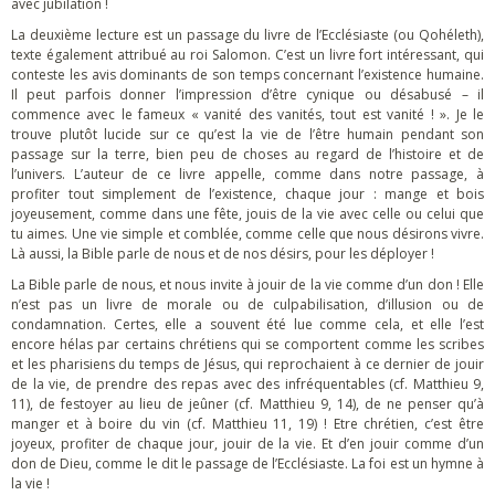
avec jubilation !
La deuxième lecture est un passage du livre de l’Ecclésiaste (ou Qohéleth),
texte également attribué au roi Salomon. C’est un livre fort intéressant, qui
conteste les avis dominants de son temps concernant l’existence humaine.
Il peut parfois donner l’impression d’être cynique ou désabusé – il
commence avec le fameux « vanité des vanités, tout est vanité ! ». Je le
trouve plutôt lucide sur ce qu’est la vie de l’être humain pendant son
passage sur la terre, bien peu de choses au regard de l’histoire et de
l’univers. L’auteur de ce livre appelle, comme dans notre passage, à
profiter tout simplement de l’existence, chaque jour : mange et bois
joyeusement, comme dans une fête, jouis de la vie avec celle ou celui que
tu aimes. Une vie simple et comblée, comme celle que nous désirons vivre.
Là aussi, la Bible parle de nous et de nos désirs, pour les déployer !
La Bible parle de nous, et nous invite à jouir de la vie comme d’un don ! Elle
n’est pas un livre de morale ou de culpabilisation, d’illusion ou de
condamnation. Certes, elle a souvent été lue comme cela, et elle l’est
encore hélas par certains chrétiens qui se comportent comme les scribes
et les pharisiens du temps de Jésus, qui reprochaient à ce dernier de jouir
de la vie, de prendre des repas avec des infréquentables (cf. Matthieu 9,
11), de festoyer au lieu de jeûner (cf. Matthieu 9, 14), de ne penser qu’à
manger et à boire du vin (cf. Matthieu 11, 19) ! Etre chrétien, c’est être
joyeux, profiter de chaque jour, jouir de la vie. Et d’en jouir comme d’un
don de Dieu, comme le dit le passage de l’Ecclésiaste. La foi est un hymne à
la vie !