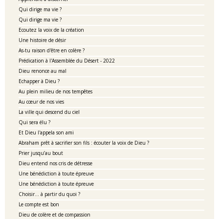
Qui dirige ma vie ?
Qui dirige ma vie ?
Ecoutez la voix de la création
Une histoire de désir
As-tu raison d'être en colère ?
Prédication à l'Assemblée du Désert - 2022
Dieu renonce au mal
Echapper à Dieu ?
Au plein milieu de nos tempêtes
Au cœur de nos vies
La ville qui descend du ciel
Qui sera élu ?
Et Dieu l'appela son ami
Abraham prêt à sacrifier son fils : écouter la voix de Dieu ?
Prier jusqu’au bout
Dieu entend nos cris de détresse
Une bénédiction à toute épreuve
Une bénédiction à toute épreuve
Choisir... à partir du quoi ?
Le compte est bon
Dieu de colère et de compassion