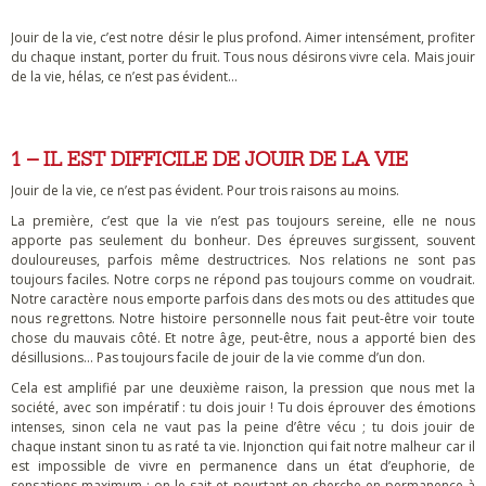
Jouir de la vie, c’est notre désir le plus profond. Aimer intensément, profiter
du chaque instant, porter du fruit. Tous nous désirons vivre cela. Mais jouir
de la vie, hélas, ce n’est pas évident…
1 – IL EST DIFFICILE DE JOUIR DE LA VIE
Jouir de la vie, ce n’est pas évident. Pour trois raisons au moins.
La première, c’est que la vie n’est pas toujours sereine, elle ne nous
apporte pas seulement du bonheur. Des épreuves surgissent, souvent
douloureuses, parfois même destructrices. Nos relations ne sont pas
toujours faciles. Notre corps ne répond pas toujours comme on voudrait.
Notre caractère nous emporte parfois dans des mots ou des attitudes que
nous regrettons. Notre histoire personnelle nous fait peut-être voir toute
chose du mauvais côté. Et notre âge, peut-être, nous a apporté bien des
désillusions… Pas toujours facile de jouir de la vie comme d’un don.
Cela est amplifié par une deuxième raison, la pression que nous met la
société, avec son impératif : tu dois jouir ! Tu dois éprouver des émotions
intenses, sinon cela ne vaut pas la peine d’être vécu ; tu dois jouir de
chaque instant sinon tu as raté ta vie. Injonction qui fait notre malheur car il
est impossible de vivre en permanence dans un état d’euphorie, de
sensations maximum ; on le sait et pourtant on cherche en permanence à