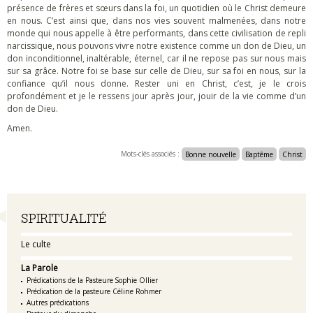
présence de frères et sœurs dans la foi, un quotidien où le Christ demeure
en nous. C’est ainsi que, dans nos vies souvent malmenées, dans notre
monde qui nous appelle à être performants, dans cette civilisation de repli
narcissique, nous pouvons vivre notre existence comme un don de Dieu, un
don inconditionnel, inaltérable, éternel, car il ne repose pas sur nous mais
sur sa grâce. Notre foi se base sur celle de Dieu, sur sa foi en nous, sur la
confiance qu’il nous donne. Rester uni en Christ, c’est, je le crois
profondément et je le ressens jour après jour, jouir de la vie comme d’un
don de Dieu.
Amen.
Mots-clés associés :
Bonne nouvelle
Baptême
Christ
Navigation
SPIRITUALITÉ
Le culte
La Parole
Prédications de la Pasteure Sophie Ollier
Prédication de la pasteure Céline Rohmer
Autres prédications