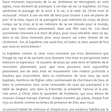
Deux moments importants de la vie chrétienne en témoignent, en sont
signes, nous donnent de participer à cet élan de vie. Le baptême, où l’eau
symbolise le passage de la mort à la vie, à la suite du Christ mort et
ressuscité ; mourir à une vie vide de sens pour s’ouvrir à une vie pleine de
joie ! Et la cène, repas où se partagent le pain mémoire du corps de Jésus
rompu sur la croix, et le vin mémoire de sa vie donnée pour le monde,
pour que nous vivions pleinement, dans une fête sans fin. Ces deux
sacrements renvoient à la mort de Jésus, pour nous entraîner dans sa vie,
dans la vie. Deux moments pour nous nourrir sur notre chemin de vie
chrétienne : l’un, le baptême, une seule fois, et l’autre, la cène, autant de fois
que nous en avons besoin !
Le baptême comme la cène, nous renvoient aux trois dimensions que
l’image du cep et du sarment nous donnent. Une mise en perspective entre
mémoire et espérance : le souvenir de Jésus sur cette terre et l’attente de le
rencontrer pleinement, pour que nous puissions vivre aujourd’hui
pleinement une vie ainsi mise en mouvement. Une relation profonde à
d’autres que nous-même, dans la communion de tous ceux qui sont
baptisés, membres de l’Eglise, cette communauté de chercheurs de Dieu, et
dans la communion sans cesse renouvelés de ceux qui participent à la
table du Seigneur, unis dans la fraternité, la solidarité, l’amour et la joie.
Une union à Christ, dans le quotidien de l’existence, qui nous donne de
recevoir chaque marque d’amour, chaque moment qui passe, chaque fruit
reçu ou donné, comme un temps de présence de Dieu avec nous.
Un présent habité de mémoire et d’espérance, une existence habitée par la