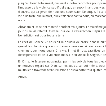
jusqu’au bout, totalement, qui vient à notre rencontre pour pren
l’impasse de la violence sacrificielle qui, en supprimant des vie
d’autres, qui exigerait de nous une soumission fanatique. Il est 
vie plus forte que la mort, qui le fait en venant à nous, en marcha
nous.
Abraham et Isaac ont marché pendant trois jours. Le troisième jour,
jour où la vie retentit. C’est le jour de la résurrection. Depuis
bénédiction est pour toute la terre
Le récit de Genèse 22 nous dit la douleur de croire dans la nuit
quand les chemins que nous prenons semblent si contraires à 
chemins pour nous ouvrir à la vie. Il met fin aux sacrifices en
désespérance et de la violence, mais à le suivre lui, le Seigneur d
En Christ, le Seigneur nous invite, parmi les voix de tous les die
un nouveau regard sur Dieu, sur les autres, sur soi-même, pour a
multiplier à travers la terre. Puissions-nous à notre tour quitter l
Amen.