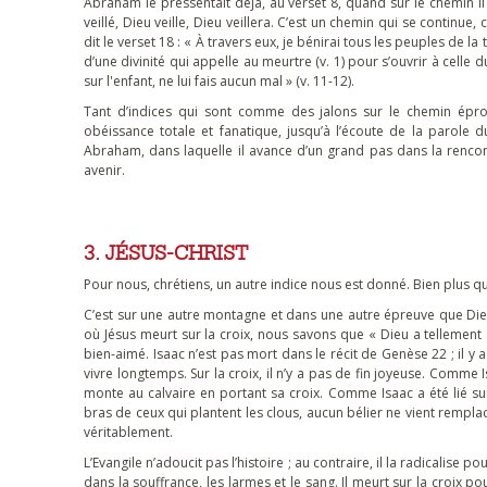
Abraham le pressentait déjà, au verset 8, quand sur le chemin il 
veillé, Dieu veille, Dieu veillera. C’est un chemin qui se continue,
dit le verset 18 : « À travers eux, je bénirai tous les peuples de la
d’une divinité qui appelle au meurtre (v. 1) pour s’ouvrir à celle
sur l'enfant, ne lui fais aucun mal » (v. 11-12).
Tant d’indices qui sont comme des jalons sur le chemin épr
obéissance totale et fanatique, jusqu’à l’écoute de la parole d
Abraham, dans laquelle il avance d’un grand pas dans la rencontre
avenir.
3. JÉSUS-CHRIST
Pour nous, chrétiens, un autre indice nous est donné. Bien plus qu’
C’est sur une autre montagne et dans une autre épreuve que Dieu
où Jésus meurt sur la croix, nous savons que « Dieu a tellement a
bien-aimé. Isaac n’est pas mort dans le récit de Genèse 22 ; il y a
vivre longtemps. Sur la croix, il n’y a pas de fin joyeuse. Comme 
monte au calvaire en portant sa croix. Comme Isaac a été lié sur 
bras de ceux qui plantent les clous, aucun bélier ne vient remplac
véritablement.
L’Evangile n’adoucit pas l’histoire ; au contraire, il la radicalise
dans la souffrance, les larmes et le sang. Il meurt sur la croix