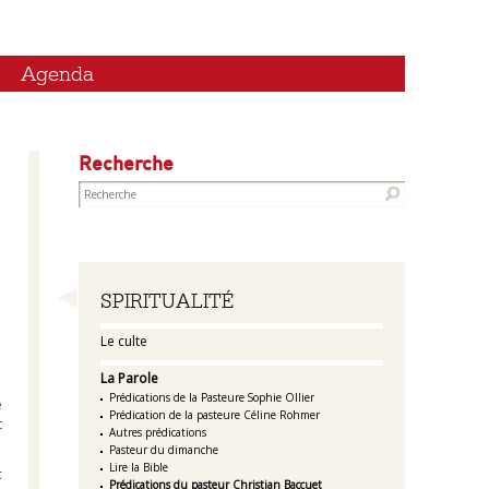
Agenda
Recherche
Navigation
SPIRITUALITÉ
Le culte
La Parole
Prédications de la Pasteure Sophie Ollier
e
Prédication de la pasteure Céline Rohmer
t
Autres prédications
Pasteur du dimanche
Lire la Bible
c
Prédications du pasteur Christian Baccuet