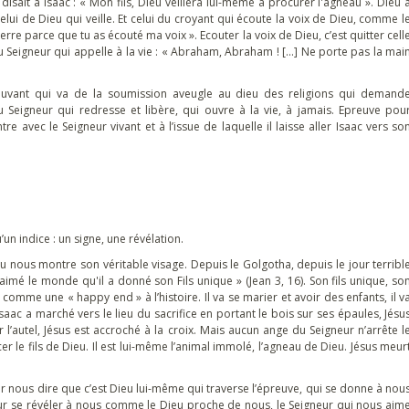
disait à Isaac : « Mon fils, Dieu veillera lui-même à procurer l'agneau ». Dieu 
 celui de Dieu qui veille. Et celui du croyant qui écoute la voix de Dieu, comme l
 terre parce que tu as écouté ma voix ». Ecouter la voix de Dieu, c’est quitter cell
 du Seigneur qui appelle à la vie : « Abraham, Abraham ! […] Ne porte pas la mai
ouvant qui va de la soumission aveugle au dieu des religions qui demand
u Seigneur qui redresse et libère, qui ouvre à la vie, à jamais. Epreuve pou
 avec le Seigneur vivant et à l’issue de laquelle il laisse aller Isaac vers so
un indice : un signe, une révélation.
 nous montre son véritable visage. Depuis le Golgotha, depuis le jour terribl
imé le monde qu'il a donné son Fils unique » (Jean 3, 16). Son fils unique, so
 comme une « happy end » à l’histoire. Il va se marier et avoir des enfants, il v
Isaac a marché vers le lieu du sacrifice en portant le bois sur ses épaules, Jésu
l’autel, Jésus est accroché à la croix. Mais aucun ange du Seigneur n’arrête l
er le fils de Dieu. Il est lui-même l’animal immolé, l’agneau de Dieu. Jésus meur
 pour nous dire que c’est Dieu lui-même qui traverse l’épreuve, qui se donne à nou
 pour se révéler à nous comme le Dieu proche de nous, le Seigneur qui nous aim