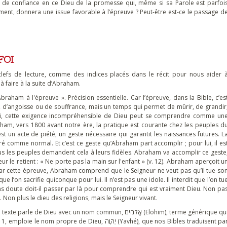
te de confiance en ce Dieu de la promesse qui, même si sa Parole est parfoi
ment, donnera une issue favorable à l’épreuve ? Peut-être est-ce le passage d
FOI
clefs de lecture, comme des indices placés dans le récit pour nous aider 
faire à la suite d’Abraham.
braham à l'épreuve ». Précision essentielle. Car l’épreuve, dans la Bible, c’es
d’angoisse ou de souffrance, mais un temps qui permet de mûrir, de grandir
nsi, cette exigence incompréhensible de Dieu peut se comprendre comme un
ham, vers 1800 avant notre ère, la pratique est courante chez les peuples d
est un acte de piété, un geste nécessaire qui garantit les naissances futures. L
éré comme normal. Et c’est ce geste qu’Abraham part accomplir ; pour lui, il es
us les peuples demandent cela à leurs fidèles. Abraham va accomplir ce geste
ur le retient : « Ne porte pas la main sur l'enfant » (v. 12). Abraham aperçoit u
3). Par cette épreuve, Abraham comprend que le Seigneur ne veut pas qu’il tue so
ue l’on sacrifie quiconque pour lui. Il n’est pas une idole. Il interdit que l’on tu
 doute doit-il passer par là pour comprendre qui est vraiment Dieu. Non pa
 Non plus le dieu des religions, mais le Seigneur vivant.
vec un nom commun, אֱלֹהִים (Elohim), terme générique qui
e Dieu, יְהֹוָה (Yavhé), que nos Bibles traduisent par