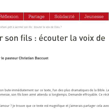
Réflexion
Partage
Solidarité
Jeunesse
aham prêt à sacrifier son fils : écouter la voix de Dieu ?
 son fils : écouter la voix de
 le pasteur Christian Baccuet
n bute immédiatement sur ce texte, l’un des plus dramatiques de la Bible. L
romesse, son fils bien aimé attendu si longtemps. Demande effroyable. Ce réci
 d’amour ? Je trouve que ce texte est magnifique et j’aimerais partager cela ave