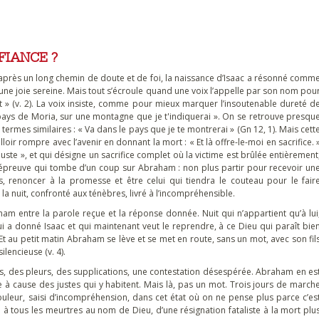
FIANCE ?
rès un long chemin de doute et de foi, la naissance d’Isaac a résonné comm
à une joie sereine. Mais tout s’écroule quand une voix l’appelle par son nom pou
tant » (v. 2). La voix insiste, comme pour mieux marquer l’insoutenable dureté d
 le pays de Moria, sur une montagne que je t'indiquerai ». On se retrouve presqu
termes similaires : « Va dans le pays que je te montrerai » (Gn 12, 1). Mais cett
 falloir rompre avec l’avenir en donnant la mort : « Et là offre-le-moi en sacrifice. 
là l’épreuve qui tombe d’un coup sur Abraham : non plus partir pour recevoir un
s, renoncer à la promesse et être celui qui tiendra le couteau pour le fair
 nuit, confronté aux ténèbres, livré à l’incompréhensible.
ham entre la parole reçue et la réponse donnée. Nuit qui n’appartient qu’à lui
i a donné Isaac et qui maintenant veut le reprendre, à ce Dieu qui paraît bie
 Et au petit matin Abraham se lève et se met en route, sans un mot, avec son fil
lencieuse (v. 4).
ris, des pleurs, des supplications, une contestation désespérée. Abraham en es
à cause des justes qui y habitent. Mais là, pas un mot. Trois jours de march
ouleur, saisi d’incompréhension, dans cet état où on ne pense plus parce c’es
e à tous les meurtres au nom de Dieu, d’une résignation fataliste à la mort plu