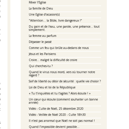
a
Rêver l’Eglise
e
La famille de Dieu
e
Une Eglise d’occasion(s)
n
"Attention... la Bible, livre dangereux !"
Du pain et de l'eau, une parole, une présence... tout
e
simplement.
r
La femme au parfum
n
Dépasser le passé
Comme un feu qui brûle au-dedans de nous
Jésus et les Parisiens
Croire… malgré la difficulté de croire
Qui cherches-tu ?
Quand le virus nous mord, vers où tourner notre
regard ?
Soif de liberté ou désir de sécurité : quelle vie choisir ?
e
Loi de Dieu et loi de la République
n
a
« Tu t’inquiètes et tu t’agites ? Alors écoute ! »
s
Un cœur qui écoute (comment souhaiter un bonne
année)
e
Vidéo - Culte de Noël, 25 décembre 2020
t
Vidéo - Veillée de Noël 2020 - Culte 18h30
Il n’est pas anormal que Noël ne soit pas normal !
s
Quand l’impossible devient possible…
e