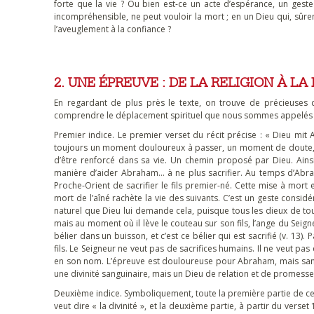
forte que la vie ? Ou bien est-ce un acte d’espérance, un ges
incompréhensible, ne peut vouloir la mort ; en un Dieu qui, sûre
l’aveuglement à la confiance ?
2. UNE ÉPREUVE : DE LA RELIGION À LA 
En regardant de plus près le texte, on trouve de précieuses 
comprendre le déplacement spirituel que nous sommes appelés à 
Premier indice. Le premier verset du récit précise : « Dieu mit A
toujours un moment douloureux à passer, un moment de doute, 
d’être renforcé dans sa vie. Un chemin proposé par Dieu. Ai
manière d’aider Abraham… à ne plus sacrifier. Au temps d’Abra
Proche-Orient de sacrifier le fils premier-né. Cette mise à mort 
mort de l’aîné rachète la vie des suivants. C’est un geste consid
naturel que Dieu lui demande cela, puisque tous les dieux de to
mais au moment où il lève le couteau sur son fils, l’ange du Seigne
bélier dans un buisson, et c’est ce bélier qui est sacrifié (v. 1
fils. Le Seigneur ne veut pas de sacrifices humains. Il ne veut pas q
en son nom. L’épreuve est douloureuse pour Abraham, mais sans
une divinité sanguinaire, mais un Dieu de relation et de promesse.
Deuxième indice. Symboliquement, toute la première partie de ce texte parle de Dieu a
veut dire « la divinité », et la deuxième partie, à partir du verset 11, emploie le nom propre d