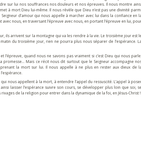
dre sur lui nos souffrances nos douleurs et nos épreuves. Il nous montre ains
s, met à mort Dieu lui-même. Il nous révèle que Dieu n’est pas une divinité parm
le Seigneur d’amour qui nous appelle à marcher avec lui dans la confiance en l
nt avec nous, en traversant l’épreuve avec nous, en portant l’épreuve en lui, pou
 ils arrivent sur la montagne qui va les rendre à la vie. Le troisième jour est l
 le matin du troisième jour, rien ne pourra plus nous séparer de l’espérance. L
 et l’épreuve, quand nous ne savons pas vraiment si c’est Dieu qui nous parle
la promesse… Mais ce récit nous dit surtout que le Seigneur accompagne no
 prenant la mort sur lui. Il nous appelle à ne plus en rester aux dieux de l
e l’espérance.
ux qui nous appellent à la mort, à entendre l’appel du ressuscité. L’appel à pose
insi laisser l’espérance suivre son cours, se développer plus loin que soi, s
es rivages de la religion pour entrer dans la dynamique de la foi, en Jésus-Christ !