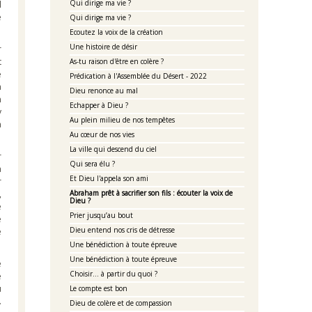
Qui dirige ma vie ?
l
e
Qui dirige ma vie ?
Ecoutez la voix de la création
Une histoire de désir
r
As-tu raison d'être en colère ?
e
Prédication à l'Assemblée du Désert - 2022
a
Dieu renonce au mal
n
Echapper à Dieu ?
y
Au plein milieu de nos tempêtes
a
Au cœur de nos vies
La ville qui descend du ciel
r
Qui sera élu ?
à
Et Dieu l'appela son ami
r
,
Abraham prêt à sacrifier son fils : écouter la voix de
Dieu ?
e
Prier jusqu’au bout
e
Dieu entend nos cris de détresse
e
Une bénédiction à toute épreuve
Une bénédiction à toute épreuve
e
Choisir... à partir du quoi ?
u
Le compte est bon
.
Dieu de colère et de compassion