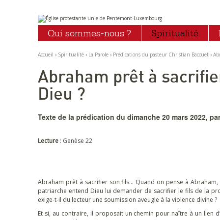
Aller
Outils
au
personnels
Qui sommes-nous ?
Spiritualité
contenu.
|
Aller
à
Accueil
›
Spiritualité
›
La Parole
›
Prédications du pasteur Christian Baccuet
›
Abr
la
navigation
Abraham prêt à sacrifier
Dieu ?
Texte de la prédication du dimanche 20 mars 2022, par
Lecture
: Genèse 22
Abraham prêt à sacrifier son fils… Quand on pense à Abraham, o
patriarche entend Dieu lui demander de sacrifier le fils de la p
exige-t-il du lecteur une soumission aveugle à la violence divine ?
Et si, au contraire, il proposait un chemin pour naître à un lien