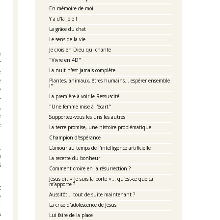
En mémoire de moi
Y a d'la joie !
La grâce du chat
Le sens de la vie
Je crois en Dieu qui chante
e
"Vivre en 4D"
r
La nuit n'est jamais complète
e
e
Plantes, animaux, êtres humains... espérer ensemble
!"
e
La première à voir le Ressuscité
»
"Une femme mise à l'écart"
e
Supportez-vous les uns les autres
e
La terre promise, une histoire problématique
Champion d'espérance
,
L'amour au temps de l'intelligence artificielle
n
La recette du bonheur
s
Comment croire en la résurrection ?
Jésus dit « Je suis la porte »… qu’est-ce que ça
m’apporte ?
t
Aussitôt... tout de suite maintenant ?
e
t
La crise d'adolescence de Jésus
s
Lui faire de la place