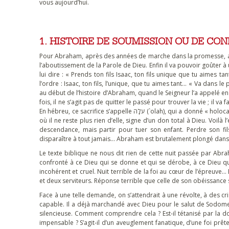
vous aujourd’hui.
1. HISTOIRE DE SOUMISSION OU DE CON
Pour Abraham, après des années de marche dans la promesse, ap
l’aboutissement de la Parole de Dieu. Enfin il va pouvoir goûter 
lui dire : « Prends ton fils Isaac, ton fils unique que tu aimes 
l’ordre : Isaac, ton fils, l’unique, que tu aimes tant… « Va dans
au début de l’histoire d’Abraham, quand le Seigneur l’a appelé en 
fois, il ne s’agit pas de quitter le passé pour trouver la vie ; il va
En hébreu, ce sacrifice s’appelle עֹלָה (`olah), qui a donné « holocauste », et qui désigne un sacrifice complet où la victime est brûlée entièrement,
où il ne reste plus rien d’elle, signe d’un don total à Dieu. Voi
descendance, mais partir pour tuer son enfant. Perdre son fil
disparaître à tout jamais… Abraham est brutalement plongé dans la
Le texte biblique ne nous dit rien de cette nuit passée par Abra
confronté à ce Dieu qui se donne et qui se dérobe, à ce Dieu qu
incohérent et cruel. Nuit terrible de la foi au cœur de l’épreuve…
et deux serviteurs. Réponse terrible que celle de son obéissance si
Face à une telle demande, on s’attendrait à une révolte, à des c
capable. Il a déjà marchandé avec Dieu pour le salut de Sodome 
silencieuse. Comment comprendre cela ? Est-il tétanisé par la d
impensable ? S’agit-il d’un aveuglement fanatique, d’une foi prêt