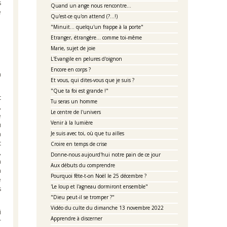
s
Quand un ange nous rencontre...
e
Qu'est-ce qu'on attend (?...!)
"Minuit... quelqu'un frappe à la porte"
Etranger, étrangère... comme toi-même
Marie, sujet de joie
L'Evangile en pelures d'oignon
Encore en corps ?
à
Et vous, qui dites-vous que je suis ?
"Que ta foi est grande !"
t
Tu seras un homme
,
Le centre de l'univers
e
Venir à la lumière
u
a
Je suis avec toi, où que tu ailles
t
Croire en temps de crise
,
Donne-nous aujourd'hui notre pain de ce jour
n
Aux débuts du comprendre
n
Pourquoi fête-t-on Noël le 25 décembre ?
e
'Le loup et l'agneau dormiront ensemble"
s
"Dieu peut-il se tromper ?"
Vidéo du culte du dimanche 13 novembre 2022
Apprendre à discerner