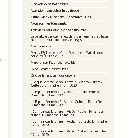
i
Une voix dans nos déserts
i
Attention, parabole à haut risque !
a
Culte vidéo - Dimanche 8 novembre 2020
r
Nous sommes tous saints
Trois défis pour que la vie soit une fête
e
La parabole des ouvrier.e.s de la dernière heure : Jésus
nous donne un projet de vie d’Eglise
a
C’est la reprise !
Pierre, l’Eglise, les clefs du Royaume… Mais de quoi
,
parle Jésus ? Et à qui ?
s
Marcher sur l’eau, c’est possible !
a
Déboulonner les statues ?
Ce que le masque nous dévoile
r
"Ce que le masque nous dévoile" - Vidéo - Direct -
e
Culte du dimanche 7 Juin 2020
"4 E pour Pentecôte" - Vidéo - Culte de Pentecôte -
Dimanche 31 mai 2020
"4 E pour Pentecôte" - Audio - Culte de Pentecôte -
Dimanche 31 mai 2020
"Donne-nous la prière" - Vidéo - Audio - Texte - du
culte du Dimanche 17 mai 2020
"Donne-nous la prière" - Audio - Culte du Dimanche
17 mai 2020
"Donne-nous la prière" - Vidéo - Culte du dimanche
17 mai 2020