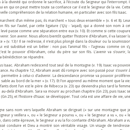
 la divinité qui ordonne le sacrifice, à l’écoute du Seigneur qui l’interrompt. I
lui en qui on peut mettre toute sa confiance car il est le Seigneur de la vie. Cett
lle compréhension de la relation humaine, en particulier avec son fils Isaac.
ils marchent d’un même pas, ils marchent « tous deux ensemble » (v. 6 et 8). Leu
 ligature (עָקַד - ‘aqad), qui a donné son nom à cet
eau levé passe comme une séparation entre eux (v. 10). Et comme si cette coupur
’avenir. Son avenir. Nous allons bientôt quitter l’histoire d’Abraham, il va laisser l
e » (v. 13) ! Il se redresse, il n’est plus plongé dans la douleur ou la soumissio
l qui est substitué est un bélier : non pas l’animal fils – l’agneau comme on s’
 c’est le pouvoir d’Abraham, celui du père sur son fils. L’avenir va s’ouvrir, l
 la bénédiction se répandre.
 plus Isaac. Abraham redescend tout seul de la montagne (v. 19). Isaac va pouvoi
ance. Au chapitre 12, Abraham avait dû rompre avec son passé pour s’ouvrir 
ur permettre à celui-ci d’advenir. La descendance promise va pouvoir prolifére
e sable au bord de la mer » (v. 17). Et l’on apprend au même moment que la vie
nfants dont l’un est le père de Rébecca (v. 23) qui deviendra plus tard la femm
, au-delà d’Abraham. Sara va mourir au prochain chapitre (Gn 23), puis Isaac s
n 25), et l’histoire d’Isaac se développer. Tout cela est une affaire de vie, un
gne sans nom vers laquelle Abraham se dirigeait (« sur une montagne que j
e, dans cette épreuve, le Seigneur a vu la foi confiante d’Abraham. Abraham a v
issé conduire et Dieu a montré son véritable visage. Un visage de tendresse