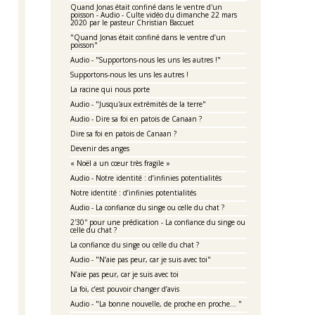
Quand Jonas était confiné dans le ventre d'un
poisson - Audio - Culte vidéo du dimanche 22 mars
2020 par le pasteur Christian Baccuet
"Quand Jonas était confiné dans le ventre d’un
poisson"
Audio - "Supportons-nous les uns les autres !"
Supportons-nous les uns les autres !
La racine qui nous porte
Audio - "Jusqu'aux extrémités de la terre"
Audio - Dire sa foi en patois de Canaan ?
Dire sa foi en patois de Canaan ?
Devenir des anges
« Noël a un cœur très fragile »
Audio - Notre identité : d’infinies potentialités
Notre identité : d’infinies potentialités
Audio - La confiance du singe ou celle du chat ?
2'30'' pour une prédication - La confiance du singe ou
celle du chat ?
La confiance du singe ou celle du chat ?
Audio - "N’aie pas peur, car je suis avec toi"
N’aie pas peur, car je suis avec toi
La foi, c’est pouvoir changer d’avis
Audio - "La bonne nouvelle, de proche en proche… "