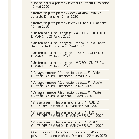
"Donne-nous la prière" - Texte du culte du Dimanche
17 mai 2020
"Trouver sa juste place" - Vidéo - Audio - Texte - du
culte du Dimanche 10 mai 2020
"Trouver sa juste place" - Texte - Culte du Dimanche
10 mai 2020
"Un temps qui nous engage" - AUDIO - CULTE DU
DIMANCHE 26 AVRIL 2020
"Un temps qui nous engage" - Vidéo - Audio - Texte
du culte du Dimanche 26 Avril 2020
"Un temps qui nous engage" - TEXTE - CULTE DU
DIMANCHE 26 AVRIL 2020
"Un temps qui nous engage" - VIDEO - CULTE DU
DIMANCHE 26 AVRIL 2020
"L'anagramme de 'Résurrection', c'est... ?" - Vidéo -
Culte de Pâques - Dimanche 12 avril 2020
"L'anagramme de 'Résurrection', c'est... ?" - Audio -
Culte de Pâques - Dimanche 12 Avril 2020
"L'anagramme de 'Résurrection', c'est... ?" - Texte -
Culte de Pâques - dimanche 12 Avril 2020
"S’ils se taisent… les pierres crieront !" - AUDIO -
CULTE DES RAMEAUX - Dimanche 5 Avril 2020
"S’ils se taisent… les pierres crieront !" - TEXTE -
CULTE DES RAMEAUX - DIMANCHE 5 AVRIL 2020
"S’ils se taisent… les pierres crieront !" - VIDEO -
CULTE DES RAMEAUX - DIMANCHE 5 AVRIL 2020
Quand Jonas était confiné dans le ventre d'un
poisson - Culte en vidéo du Dimanche 22 mars 2020