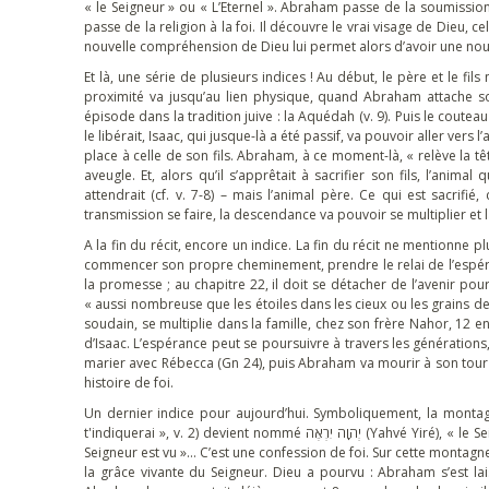
« le Seigneur » ou « L’Eternel ». Abraham passe de la soumission à
passe de la religion à la foi. Il découvre le vrai visage de Dieu, ce
nouvelle compréhension de Dieu lui permet alors d’avoir une nouve
Et là, une série de plusieurs indices ! Au début, le père et le f
proximité va jusqu’au lien physique, quand Abraham attache son fils sur l’autel, par cette
épisode dans la tradition juive : la Aquédah (v. 9). Puis le cout
le libérait, Isaac, qui jusque-là a été passif, va pouvoir aller vers l
place à celle de son fils. Abraham, à ce moment-là, « relève la têt
aveugle. Et, alors qu’il s’apprêtait à sacrifier son fils, l’anima
attendrait (cf. v. 7-8) – mais l’animal père. Ce qui est sacrifié,
transmission se faire, la descendance va pouvoir se multiplier et
A la fin du récit, encore un indice. La fin du récit ne mentionne
commencer son propre cheminement, prendre le relai de l’espér
la promesse ; au chapitre 22, il doit se détacher de l’avenir po
« aussi nombreuse que les étoiles dans les cieux ou les grains d
soudain, se multiplie dans la famille, chez son frère Nahor, 12 e
d’Isaac. L’espérance peut se poursuivre à travers les générations
marier avec Rébecca (Gn 24), puis Abraham va mourir à son tour (G
histoire de foi.
Un dernier indice pour aujourd’hui. Symboliquement, la monta
t'indiquerai », v. 2) devient nommé יְהוָה יִרְאֶה (Yahvé Yiré), « le Seigneur y veillera », ou « le Seigneur a pourvu », ou « le Seigneur a vu », ou « le
Seigneur est vu »… C’est une confession de foi. Sur cette montagn
la grâce vivante du Seigneur. Dieu a pourvu : Abraham s’est la