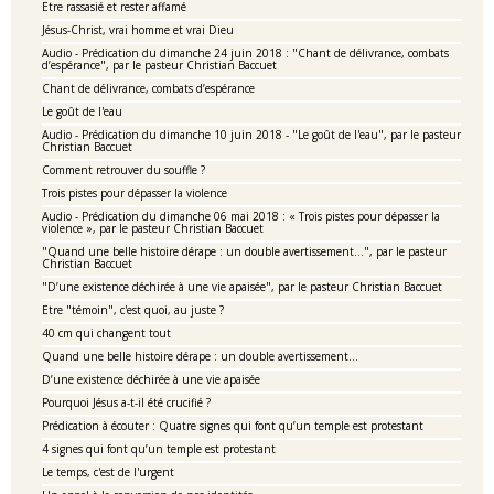
Etre rassasié et rester affamé
Jésus-Christ, vrai homme et vrai Dieu
Audio - Prédication du dimanche 24 juin 2018 : "Chant de délivrance, combats
d’espérance", par le pasteur Christian Baccuet
Chant de délivrance, combats d’espérance
Le goût de l'eau
Audio - Prédication du dimanche 10 juin 2018 - "Le goût de l'eau", par le pasteur
Christian Baccuet
Comment retrouver du souffle ?
Trois pistes pour dépasser la violence
Audio - Prédication du dimanche 06 mai 2018 : « Trois pistes pour dépasser la
violence », par le pasteur Christian Baccuet
"Quand une belle histoire dérape : un double avertissement…", par le pasteur
Christian Baccuet
"D’une existence déchirée à une vie apaisée", par le pasteur Christian Baccuet
Etre "témoin", c'est quoi, au juste ?
40 cm qui changent tout
Quand une belle histoire dérape : un double avertissement…
D’une existence déchirée à une vie apaisée
Pourquoi Jésus a-t-il été crucifié ?
Prédication à écouter : Quatre signes qui font qu’un temple est protestant
4 signes qui font qu’un temple est protestant
Le temps, c'est de l'urgent