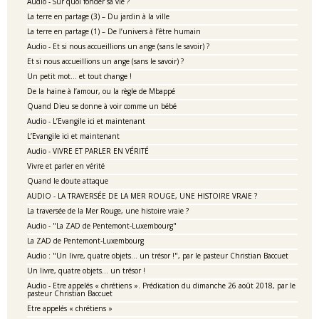
Audio - Sur quoi fonder sa vie ?
La terre en partage (3) – Du jardin à la ville
La terre en partage (1) – De l’univers à l’être humain
Audio - Et si nous accueillions un ange (sans le savoir) ?
Et si nous accueillions un ange (sans le savoir) ?
Un petit mot… et tout change !
De la haine à l’amour, ou la règle de Mbappé
Quand Dieu se donne à voir comme un bébé
Audio - L’Evangile ici et maintenant
L’Evangile ici et maintenant
Audio - VIVRE ET PARLER EN VÉRITÉ
Vivre et parler en vérité
Quand le doute attaque
AUDIO - LA TRAVERSÉE DE LA MER ROUGE, UNE HISTOIRE VRAIE ?
La traversée de la Mer Rouge, une histoire vraie ?
Audio - "La ZAD de Pentemont-Luxembourg"
La ZAD de Pentemont-Luxembourg
Audio : "Un livre, quatre objets… un trésor !", par le pasteur Christian Baccuet
Un livre, quatre objets… un trésor !
Audio - Etre appelés « chrétiens ». Prédication du dimanche 26 août 2018, par le
pasteur Christian Baccuet
Etre appelés « chrétiens »