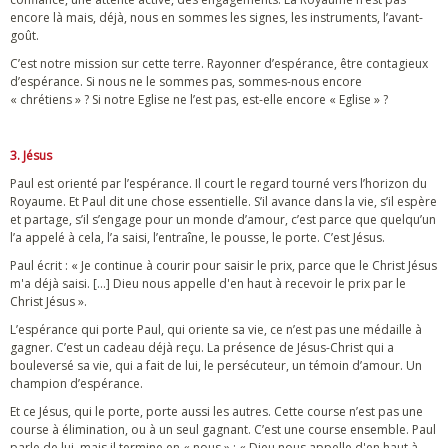
encore là mais, déjà, nous en sommes les signes, les instruments, l’avant-
goût.
C’est notre mission sur cette terre. Rayonner d’espérance, être contagieux
d’espérance. Si nous ne le sommes pas, sommes-nous encore
« chrétiens » ? Si notre Eglise ne l’est pas, est-elle encore « Eglise » ?
3. Jésus
Paul est orienté par l’espérance. Il court le regard tourné vers l’horizon du
Royaume. Et Paul dit une chose essentielle. S’il avance dans la vie, s’il espère
et partage, s’il s’engage pour un monde d’amour, c’est parce que quelqu’un
l’a appelé à cela, l’a saisi, l’entraîne, le pousse, le porte. C’est Jésus.
Paul écrit : « Je continue à courir pour saisir le prix, parce que le Christ Jésus
m'a déjà saisi. […] Dieu nous appelle d'en haut à recevoir le prix par le
Christ Jésus ».
L’espérance qui porte Paul, qui oriente sa vie, ce n’est pas une médaille à
gagner. C’est un cadeau déjà reçu. La présence de Jésus-Christ qui a
bouleversé sa vie, qui a fait de lui, le persécuteur, un témoin d’amour. Un
champion d’espérance.
Et ce Jésus, qui le porte, porte aussi les autres. Cette course n’est pas une
course à élimination, ou à un seul gagnant. C’est une course ensemble. Paul
parle de lui, mais il termine en « nous » : « Dieu nous appelle d'en haut à