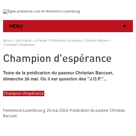
Aller
Outils
au
personnels
contenu.
|
MENU
Aller
à
la
Accueil
›
Spiritualité
›
La Parole
›
Prédications du pasteur Christian Baccuet
›
navigation
Champion d'espérance
Champion d'espérance
Texte de la prédication du pasteur Christian Baccuet,
dimanche 26 mai. Où il est question des "J.O.P."...
Champion d’espérance
Pentemont-Luxembourg, 26 mai 2024. Prédication du pasteur Christian
Baccuet.