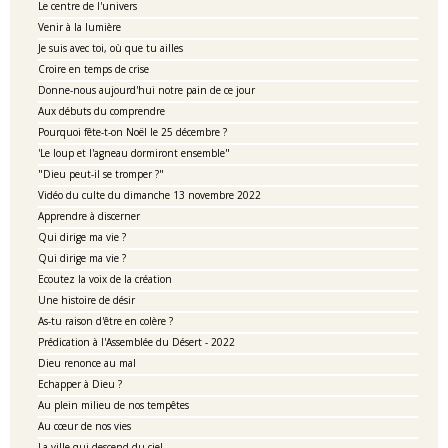
Le centre de l'univers
Venir à la lumière
Je suis avec toi, où que tu ailles
Croire en temps de crise
Donne-nous aujourd'hui notre pain de ce jour
Aux débuts du comprendre
Pourquoi fête-t-on Noël le 25 décembre ?
'Le loup et l'agneau dormiront ensemble"
"Dieu peut-il se tromper ?"
Vidéo du culte du dimanche 13 novembre 2022
Apprendre à discerner
Qui dirige ma vie ?
Qui dirige ma vie ?
Ecoutez la voix de la création
Une histoire de désir
As-tu raison d'être en colère ?
Prédication à l'Assemblée du Désert - 2022
Dieu renonce au mal
Echapper à Dieu ?
Au plein milieu de nos tempêtes
Au cœur de nos vies
La ville qui descend du ciel