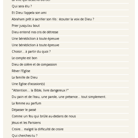
Qui sera élu ?
Et Dieu l'appela son ami
Abraham prêt à sacrifier son fils : écouter la voix de Dieu ?
Prier jusqu’au bout
Dieu entend nos cris de détresse
Une bénédiction à toute épreuve
Une bénédiction à toute épreuve
Choisir... à partir du quoi ?
Le compte est bon
Dieu de colère et de compassion
Rêver l’Eglise
La famille de Dieu
Une Eglise d’occasion(s)
"Attention... la Bible, livre dangereux !"
Du pain et de l'eau, une parole, une présence... tout simplement.
La femme au parfum
Dépasser le passé
Comme un feu qui brûle au-dedans de nous
Jésus et les Parisiens
Croire… malgré la difficulté de croire
Qui cherches-tu ?