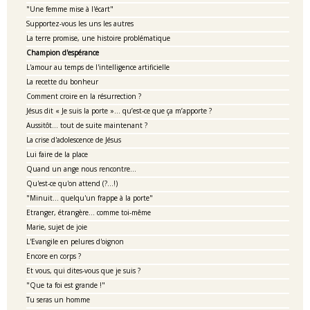
"Une femme mise à l'écart"
Supportez-vous les uns les autres
La terre promise, une histoire problématique
Champion d'espérance
L'amour au temps de l'intelligence artificielle
La recette du bonheur
Comment croire en la résurrection ?
Jésus dit « Je suis la porte »… qu’est-ce que ça m’apporte ?
Aussitôt... tout de suite maintenant ?
La crise d'adolescence de Jésus
Lui faire de la place
Quand un ange nous rencontre...
Qu'est-ce qu'on attend (?...!)
"Minuit... quelqu'un frappe à la porte"
Etranger, étrangère... comme toi-même
Marie, sujet de joie
L'Evangile en pelures d'oignon
Encore en corps ?
Et vous, qui dites-vous que je suis ?
"Que ta foi est grande !"
Tu seras un homme