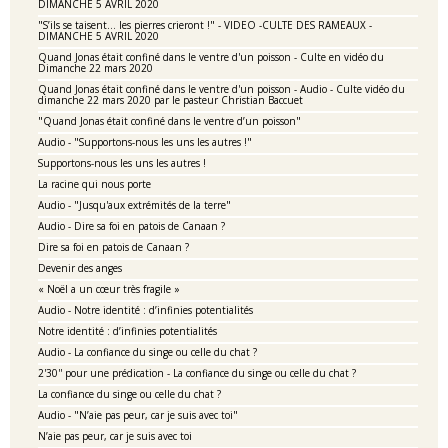
DIMANCHE 5 AVRIL 2020
"S’ils se taisent… les pierres crieront !" - VIDEO -CULTE DES RAMEAUX -
DIMANCHE 5 AVRIL 2020
Quand Jonas était confiné dans le ventre d'un poisson - Culte en vidéo du
Dimanche 22 mars 2020
Quand Jonas était confiné dans le ventre d'un poisson - Audio - Culte vidéo du
dimanche 22 mars 2020 par le pasteur Christian Baccuet
"Quand Jonas était confiné dans le ventre d’un poisson"
Audio - "Supportons-nous les uns les autres !"
Supportons-nous les uns les autres !
La racine qui nous porte
Audio - "Jusqu'aux extrémités de la terre"
Audio - Dire sa foi en patois de Canaan ?
Dire sa foi en patois de Canaan ?
Devenir des anges
« Noël a un cœur très fragile »
Audio - Notre identité : d’infinies potentialités
Notre identité : d’infinies potentialités
Audio - La confiance du singe ou celle du chat ?
2'30'' pour une prédication - La confiance du singe ou celle du chat ?
La confiance du singe ou celle du chat ?
Audio - "N’aie pas peur, car je suis avec toi"
N’aie pas peur, car je suis avec toi