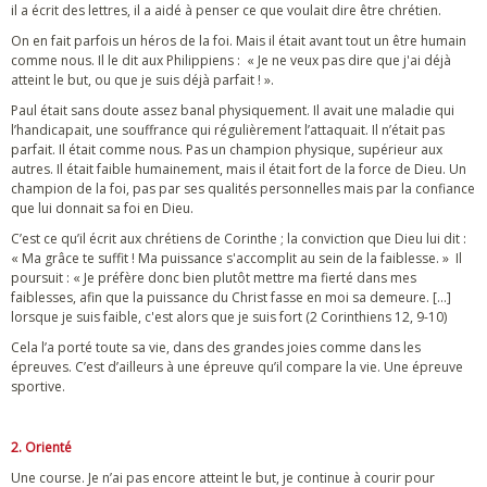
il a écrit des lettres, il a aidé à penser ce que voulait dire être chrétien.
On en fait parfois un héros de la foi. Mais il était avant tout un être humain
comme nous. Il le dit aux Philippiens : « Je ne veux pas dire que j'ai déjà
atteint le but, ou que je suis déjà parfait ! ».
Paul était sans doute assez banal physiquement. Il avait une maladie qui
l’handicapait, une souffrance qui régulièrement l’attaquait. Il n’était pas
parfait. Il était comme nous. Pas un champion physique, supérieur aux
autres. Il était faible humainement, mais il était fort de la force de Dieu. Un
champion de la foi, pas par ses qualités personnelles mais par la confiance
que lui donnait sa foi en Dieu.
C’est ce qu’il écrit aux chrétiens de Corinthe ; la conviction que Dieu lui dit :
« Ma grâce te suffit ! Ma puissance s'accomplit au sein de la faiblesse. » Il
poursuit : « Je préfère donc bien plutôt mettre ma fierté dans mes
faiblesses, afin que la puissance du Christ fasse en moi sa demeure. […]
lorsque je suis faible, c'est alors que je suis fort (2 Corinthiens 12, 9-10)
Cela l’a porté toute sa vie, dans des grandes joies comme dans les
épreuves. C’est d’ailleurs à une épreuve qu’il compare la vie. Une épreuve
sportive.
2. Orienté
Une course. Je n’ai pas encore atteint le but, je continue à courir pour