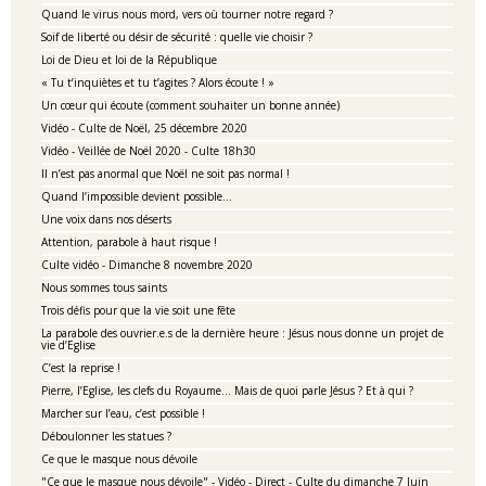
Quand le virus nous mord, vers où tourner notre regard ?
Soif de liberté ou désir de sécurité : quelle vie choisir ?
Loi de Dieu et loi de la République
« Tu t’inquiètes et tu t’agites ? Alors écoute ! »
Un cœur qui écoute (comment souhaiter un bonne année)
Vidéo - Culte de Noël, 25 décembre 2020
Vidéo - Veillée de Noël 2020 - Culte 18h30
Il n’est pas anormal que Noël ne soit pas normal !
Quand l’impossible devient possible…
Une voix dans nos déserts
Attention, parabole à haut risque !
Culte vidéo - Dimanche 8 novembre 2020
Nous sommes tous saints
Trois défis pour que la vie soit une fête
La parabole des ouvrier.e.s de la dernière heure : Jésus nous donne un projet de
vie d’Eglise
C’est la reprise !
Pierre, l’Eglise, les clefs du Royaume… Mais de quoi parle Jésus ? Et à qui ?
Marcher sur l’eau, c’est possible !
Déboulonner les statues ?
Ce que le masque nous dévoile
"Ce que le masque nous dévoile" - Vidéo - Direct - Culte du dimanche 7 Juin