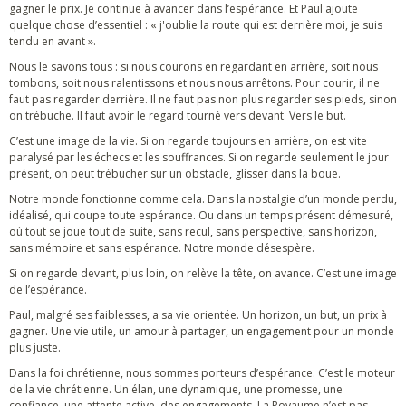
gagner le prix. Je continue à avancer dans l’espérance. Et Paul ajoute
quelque chose d’essentiel : « j'oublie la route qui est derrière moi, je suis
tendu en avant ».
Nous le savons tous : si nous courons en regardant en arrière, soit nous
tombons, soit nous ralentissons et nous nous arrêtons. Pour courir, il ne
faut pas regarder derrière. Il ne faut pas non plus regarder ses pieds, sinon
on trébuche. Il faut avoir le regard tourné vers devant. Vers le but.
C’est une image de la vie. Si on regarde toujours en arrière, on est vite
paralysé par les échecs et les souffrances. Si on regarde seulement le jour
présent, on peut trébucher sur un obstacle, glisser dans la boue.
Notre monde fonctionne comme cela. Dans la nostalgie d’un monde perdu,
idéalisé, qui coupe toute espérance. Ou dans un temps présent démesuré,
où tout se joue tout de suite, sans recul, sans perspective, sans horizon,
sans mémoire et sans espérance. Notre monde désespère.
Si on regarde devant, plus loin, on relève la tête, on avance. C’est une image
de l’espérance.
Paul, malgré ses faiblesses, a sa vie orientée. Un horizon, un but, un prix à
gagner. Une vie utile, un amour à partager, un engagement pour un monde
plus juste.
Dans la foi chrétienne, nous sommes porteurs d’espérance. C’est le moteur
de la vie chrétienne. Un élan, une dynamique, une promesse, une
confiance, une attente active, des engagements. La Royaume n’est pas