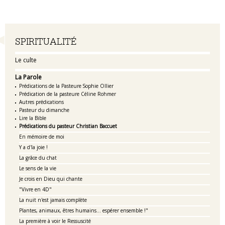
Navigation
SPIRITUALITÉ
Le culte
La Parole
Prédications de la Pasteure Sophie Ollier
Prédication de la pasteure Céline Rohmer
Autres prédications
Pasteur du dimanche
Lire la Bible
Prédications du pasteur Christian Baccuet
En mémoire de moi
Y a d'la joie !
La grâce du chat
Le sens de la vie
Je crois en Dieu qui chante
"Vivre en 4D"
La nuit n'est jamais complète
Plantes, animaux, êtres humains... espérer ensemble !"
La première à voir le Ressuscité