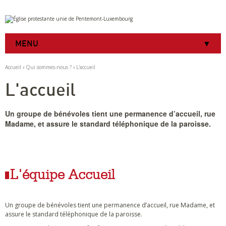
Aller
Outils
au
personnels
contenu.
|
MENU
Aller
à
la
Accueil
›
Qui sommes-nous ?
›
L'accueil
navigation
L'accueil
Un groupe de bénévoles tient une permanence d’accueil, rue
Madame, et assure le standard téléphonique de la paroisse.
L'équipe Accueil
Un groupe de bénévoles tient une permanence d’accueil, rue Madame, et
assure le standard téléphonique de la paroisse.