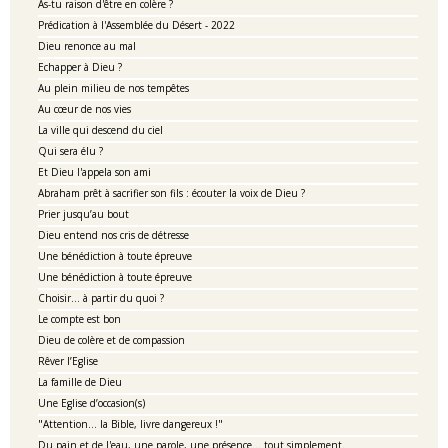
As-tu raison d'être en colère ?
Prédication à l'Assemblée du Désert - 2022
Dieu renonce au mal
Echapper à Dieu ?
Au plein milieu de nos tempêtes
Au cœur de nos vies
La ville qui descend du ciel
Qui sera élu ?
Et Dieu l'appela son ami
Abraham prêt à sacrifier son fils : écouter la voix de Dieu ?
Prier jusqu’au bout
Dieu entend nos cris de détresse
Une bénédiction à toute épreuve
Une bénédiction à toute épreuve
Choisir... à partir du quoi ?
Le compte est bon
Dieu de colère et de compassion
Rêver l’Eglise
La famille de Dieu
Une Eglise d’occasion(s)
"Attention... la Bible, livre dangereux !"
Du pain et de l'eau, une parole, une présence... tout simplement.