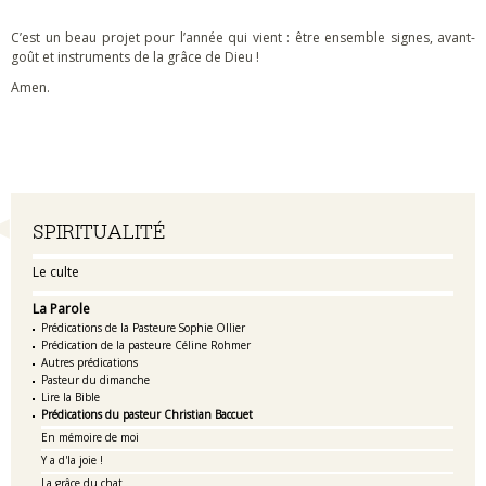
C’est un beau projet pour l’année qui vient : être ensemble signes, avant-
goût et instruments de la grâce de Dieu !
Amen.
Navigation
SPIRITUALITÉ
Le culte
La Parole
Prédications de la Pasteure Sophie Ollier
Prédication de la pasteure Céline Rohmer
Autres prédications
Pasteur du dimanche
Lire la Bible
Prédications du pasteur Christian Baccuet
En mémoire de moi
Y a d'la joie !
La grâce du chat