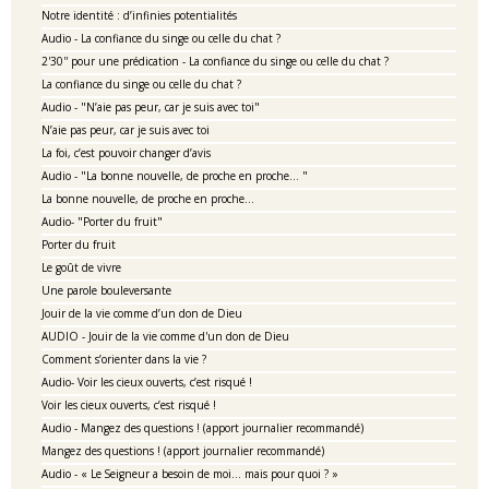
Notre identité : d’infinies potentialités
Audio - La confiance du singe ou celle du chat ?
2'30'' pour une prédication - La confiance du singe ou celle du chat ?
La confiance du singe ou celle du chat ?
Audio - "N’aie pas peur, car je suis avec toi"
N’aie pas peur, car je suis avec toi
La foi, c’est pouvoir changer d’avis
Audio - "La bonne nouvelle, de proche en proche… "
La bonne nouvelle, de proche en proche…
Audio- "Porter du fruit"
Porter du fruit
Le goût de vivre
Une parole bouleversante
Jouir de la vie comme d’un don de Dieu
AUDIO - Jouir de la vie comme d'un don de Dieu
Comment s’orienter dans la vie ?
Audio- Voir les cieux ouverts, c’est risqué !
Voir les cieux ouverts, c’est risqué !
Audio - Mangez des questions ! (apport journalier recommandé)
Mangez des questions ! (apport journalier recommandé)
Audio - « Le Seigneur a besoin de moi… mais pour quoi ? »