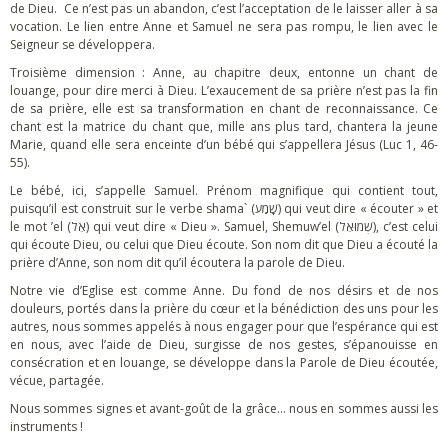
de Dieu. Ce n’est pas un abandon, c’est l’acceptation de le laisser aller à sa
vocation. Le lien entre Anne et Samuel ne sera pas rompu, le lien avec le
Seigneur se développera.
Troisième dimension : Anne, au chapitre deux, entonne un chant de
louange, pour dire merci à Dieu. L’exaucement de sa prière n’est pas la fin
de sa prière, elle est sa transformation en chant de reconnaissance. Ce
chant est la matrice du chant que, mille ans plus tard, chantera la jeune
Marie, quand elle sera enceinte d’un bébé qui s’appellera Jésus (Luc 1, 46-
55).
Le bébé, ici, s’appelle Samuel. Prénom magnifique qui contient tout,
puisqu’il est construit sur le verbe shama` (שָׁמַע) qui veut dire « écouter » et
le mot ’el (אֵל) qui veut dire « Dieu ». Samuel, Shemuw’el (שְׁמוּאֵל), c’est celui
qui écoute Dieu, ou celui que Dieu écoute. Son nom dit que Dieu a écouté la
prière d’Anne, son nom dit qu’il écoutera la parole de Dieu.
Notre vie d’Eglise est comme Anne. Du fond de nos désirs et de nos
douleurs, portés dans la prière du cœur et la bénédiction des uns pour les
autres, nous sommes appelés à nous engager pour que l’espérance qui est
en nous, avec l’aide de Dieu, surgisse de nos gestes, s’épanouisse en
consécration et en louange, se développe dans la Parole de Dieu écoutée,
vécue, partagée.
Nous sommes signes et avant-goût de la grâce… nous en sommes aussi les
instruments !