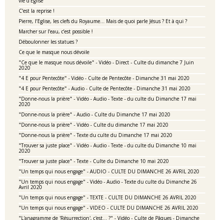
vie d’Eglise
C’est la reprise !
Pierre, l’Eglise, les clefs du Royaume… Mais de quoi parle Jésus ? Et à qui ?
Marcher sur l’eau, c’est possible !
Déboulonner les statues ?
Ce que le masque nous dévoile
"Ce que le masque nous dévoile" - Vidéo - Direct - Culte du dimanche 7 Juin
2020
"4 E pour Pentecôte" - Vidéo - Culte de Pentecôte - Dimanche 31 mai 2020
"4 E pour Pentecôte" - Audio - Culte de Pentecôte - Dimanche 31 mai 2020
"Donne-nous la prière" - Vidéo - Audio - Texte - du culte du Dimanche 17 mai
2020
"Donne-nous la prière" - Audio - Culte du Dimanche 17 mai 2020
"Donne-nous la prière" - Vidéo - Culte du dimanche 17 mai 2020
"Donne-nous la prière" - Texte du culte du Dimanche 17 mai 2020
"Trouver sa juste place" - Vidéo - Audio - Texte - du culte du Dimanche 10 mai
2020
"Trouver sa juste place" - Texte - Culte du Dimanche 10 mai 2020
"Un temps qui nous engage" - AUDIO - CULTE DU DIMANCHE 26 AVRIL 2020
"Un temps qui nous engage" - Vidéo - Audio - Texte du culte du Dimanche 26
Avril 2020
"Un temps qui nous engage" - TEXTE - CULTE DU DIMANCHE 26 AVRIL 2020
"Un temps qui nous engage" - VIDEO - CULTE DU DIMANCHE 26 AVRIL 2020
"L'anagramme de 'Résurrection', c'est... ?" - Vidéo - Culte de Pâques - Dimanche