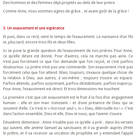
Des hommes et des femmes déjà projetés au-delà de leur prière.
Comme Anne, nous sommes signes de grâce… et avant-goût de la grâce !
3. Un exaucement et une espérance
Et puis, dans ce récit, vient le temps de l’exaucement. La naissance d’un fils
et, plus tard, encore trois fils et deux filles.
Ici se pose la grande question de l’exaucement de nos prières. Pour Anne,
ce qu’elle désire est donné. Pour d’autres, cela ne marche pas ainsi. Ce
n’est pas forcément ce que l’on demande que l’on reçoit, et c’est parfois
douloureux. La prière n’est pas une commande. Son exaucement n’est pas
forcément celui que l’on attend. Mais, toujours, s’exauce quelque chose de
la relation à Dieu, aux autres, à soi-même ; toujours s’ouvre un espace.
Parfois attendu, parfois surprenant, parfois déstabilisant, parfois inaperçu.
Pour Anne, l’exaucement est direct. Et trois dimensions me touchent.
La première c’est que cet exaucement est le fruit à la fois d’un engagement
humain – elle et son mari s’unissent – et d’une présence de Dieu qui se
souvient d’elle. Ce n’est ni « moi tout seul », ni « Dieu, débrouille-toi ! ». C’est
dans l’action ensemble, Dieu et elle, Dieu et nous, que l’avenir s’ouvre.
Deuxième dimension : Anne n’oublie pas ce qu’elle a prié ; dans les versets
qui suivent, elle amène Samuel au sanctuaire, et il va grandir auprès d’Héli
le prêtre, et il va recevoir sa vocation de prophète en y entendant l’appel