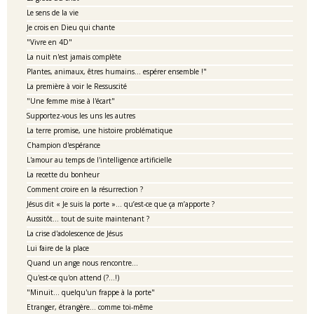
Le sens de la vie
Je crois en Dieu qui chante
"Vivre en 4D"
La nuit n'est jamais complète
Plantes, animaux, êtres humains... espérer ensemble !"
La première à voir le Ressuscité
"Une femme mise à l'écart"
Supportez-vous les uns les autres
La terre promise, une histoire problématique
Champion d'espérance
L'amour au temps de l'intelligence artificielle
La recette du bonheur
Comment croire en la résurrection ?
Jésus dit « Je suis la porte »… qu’est-ce que ça m’apporte ?
Aussitôt... tout de suite maintenant ?
La crise d'adolescence de Jésus
Lui faire de la place
Quand un ange nous rencontre...
Qu'est-ce qu'on attend (?...!)
"Minuit... quelqu'un frappe à la porte"
Etranger, étrangère... comme toi-même