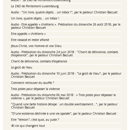
Audio - "La ZAD de Pentemont-Luxembourg"
La ZAD de Pentemont-Luxembourg
Audio : "Un livre, quatre objets… un trésor !", par le pasteur Christian Baccuet
Un livre, quatre objets… un trésor !
Audio - Etre appelés « chrétiens ». Prédication du dimanche 26 août 2018, par le
pasteur Christian Baccuet
Etre appelés « chrétiens »
Etre rassasié et rester affamé
Jésus-Christ, vrai homme et vrai Dieu
Audio - Prédication du dimanche 24 juin 2018 : "Chant de délivrance, combats
d’espérance", par le pasteur Christian Baccuet
Chant de délivrance, combats d’espérance
Le goût de l'eau
Audio - Prédication du dimanche 10 juin 2018 - "Le goût de l'eau", par le pasteur
Christian Baccuet
Comment retrouver du souffle ?
Trois pistes pour dépasser la violence
Audio - Prédication du dimanche 06 mai 2018 : « Trois pistes pour dépasser la
violence », par le pasteur Christian Baccuet
"Quand une belle histoire dérape : un double avertissement…", par le pasteur
Christian Baccuet
"D’une existence déchirée à une vie apaisée", par le pasteur Christian Baccuet
Etre "témoin", c'est quoi, au juste ?
40 cm qui changent tout