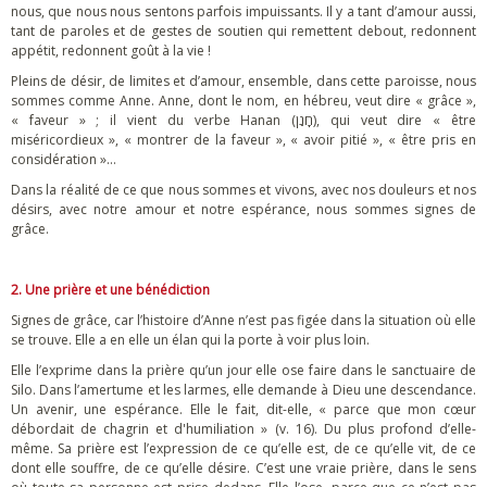
nous, que nous nous sentons parfois impuissants. Il y a tant d’amour aussi,
tant de paroles et de gestes de soutien qui remettent debout, redonnent
appétit, redonnent goût à la vie !
Pleins de désir, de limites et d’amour, ensemble, dans cette paroisse, nous
sommes comme Anne. Anne, dont le nom, en hébreu, veut dire « grâce »,
« faveur » ; il vient du verbe Hanan (חָנַן), qui veut dire « être
miséricordieux », « montrer de la faveur », « avoir pitié », « être pris en
considération »…
Dans la réalité de ce que nous sommes et vivons, avec nos douleurs et nos
désirs, avec notre amour et notre espérance, nous sommes signes de
grâce.
2. Une prière et une bénédiction
Signes de grâce, car l’histoire d’Anne n’est pas figée dans la situation où elle
se trouve. Elle a en elle un élan qui la porte à voir plus loin.
Elle l’exprime dans la prière qu’un jour elle ose faire dans le sanctuaire de
Silo. Dans l’amertume et les larmes, elle demande à Dieu une descendance.
Un avenir, une espérance. Elle le fait, dit-elle, « parce que mon cœur
débordait de chagrin et d'humiliation » (v. 16). Du plus profond d’elle-
même. Sa prière est l’expression de ce qu’elle est, de ce qu’elle vit, de ce
dont elle souffre, de ce qu’elle désire. C’est une vraie prière, dans le sens