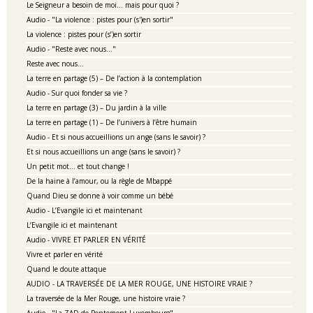
Le Seigneur a besoin de moi… mais pour quoi ?
Audio - "La violence : pistes pour (s')en sortir"
La violence : pistes pour (s’)en sortir
Audio - "Reste avec nous…"
Reste avec nous…
La terre en partage (5) – De l’action à la contemplation
Audio - Sur quoi fonder sa vie ?
La terre en partage (3) – Du jardin à la ville
La terre en partage (1) – De l’univers à l’être humain
Audio - Et si nous accueillions un ange (sans le savoir) ?
Et si nous accueillions un ange (sans le savoir) ?
Un petit mot… et tout change !
De la haine à l’amour, ou la règle de Mbappé
Quand Dieu se donne à voir comme un bébé
Audio - L’Evangile ici et maintenant
L’Evangile ici et maintenant
Audio - VIVRE ET PARLER EN VÉRITÉ
Vivre et parler en vérité
Quand le doute attaque
AUDIO - LA TRAVERSÉE DE LA MER ROUGE, UNE HISTOIRE VRAIE ?
La traversée de la Mer Rouge, une histoire vraie ?