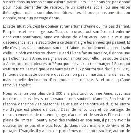
s’inscrit dans un temps et une culture particuliers ; il ne nous est pas donné
pour nous demander de reproduire un contexte social ou une vision
théologique qui ne sont plus les nôtres. Il est là pour, dans une situation
donnée, ouvrir un passage de vie.
Et cette situation, c’est la douleur et l’amertume d’Anne qui n’a pas d’enfant.
Elle pleure et ne mange pas. Tout son corps, tout son être est enfermé
dans cette souffrance. Anne est pleine de désir aussi, car elle veut une
descendance, et elle s’accroche à ce désir malgré les années qui passent. Et
elle n’est pas seule, puisque son mari l’aime profondément et prend soin
d’elle. Le récit est très touchant. Quand Elkana fait un sacrifice, il donne une
part d’honneur à Anne, en signe de son amour pour elle. Il se soucie d’elle :
« Anne, pourquoi pleures-tu ? Pourquoi ne veux-tu rien manger ? Pourquoi
es-tu si triste ? Est-ce que je ne vaux pas mieux pour toi que dix fils ? » (v. 8).
J’entends dans cette dernière question non pas un narcissisme démesuré,
mais la belle déclaration d’un amour sans mesure. A tel point qu’Anne
retrouve appétit !
Nous voilà, un peu plus de 3 000 ans plus tard, comme Anne, avec nos
douleurs et nos désirs, nos rivaux et nos soutiens d’amour. Son histoire
résonne dans nos vies personnelles, et aussi dans notre vie d’Eglise. Notre
vie d’Eglise est pleine de désir. Désir de rencontres et de partage, de
ressourcement et de de témoignage, d’accueil et de service. Elle est aussi
pleine de limites. Il peut y avoir des rivalités en son sein, il peut y avoir la
douleur de ne pas être plus féconds dans notre manière de vivre et de
partager l’Evangile. Il y a tant de problèmes dans notre société, autour de