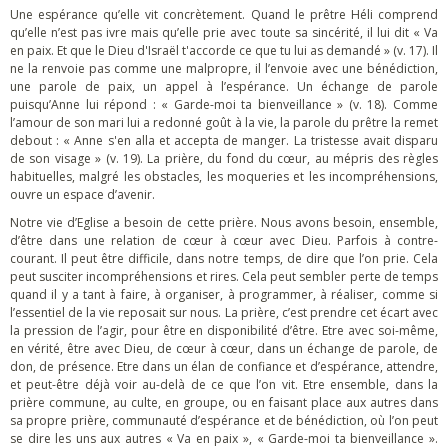
Une espérance qu’elle vit concrètement. Quand le prêtre Héli comprend
qu’elle n’est pas ivre mais qu’elle prie avec toute sa sincérité, il lui dit « Va
en paix. Et que le Dieu d'Israël t'accorde ce que tu lui as demandé » (v. 17). Il
ne la renvoie pas comme une malpropre, il l’envoie avec une bénédiction,
une parole de paix, un appel à l’espérance. Un échange de parole
puisqu’Anne lui répond : « Garde-moi ta bienveillance » (v. 18). Comme
l’amour de son mari lui a redonné goût à la vie, la parole du prêtre la remet
debout : « Anne s'en alla et accepta de manger. La tristesse avait disparu
de son visage » (v. 19). La prière, du fond du cœur, au mépris des règles
habituelles, malgré les obstacles, les moqueries et les incompréhensions,
ouvre un espace d’avenir.
Notre vie d’Eglise a besoin de cette prière. Nous avons besoin, ensemble,
d’être dans une relation de cœur à cœur avec Dieu. Parfois à contre-
courant. Il peut être difficile, dans notre temps, de dire que l’on prie. Cela
peut susciter incompréhensions et rires. Cela peut sembler perte de temps
quand il y a tant à faire, à organiser, à programmer, à réaliser, comme si
l’essentiel de la vie reposait sur nous. La prière, c’est prendre cet écart avec
la pression de l’agir, pour être en disponibilité d’être. Etre avec soi-même,
en vérité, être avec Dieu, de cœur à cœur, dans un échange de parole, de
don, de présence. Etre dans un élan de confiance et d’espérance, attendre,
et peut-être déjà voir au-delà de ce que l’on vit. Etre ensemble, dans la
prière commune, au culte, en groupe, ou en faisant place aux autres dans
sa propre prière, communauté d’espérance et de bénédiction, où l’on peut
se dire les uns aux autres « Va en paix », « Garde-moi ta bienveillance ».