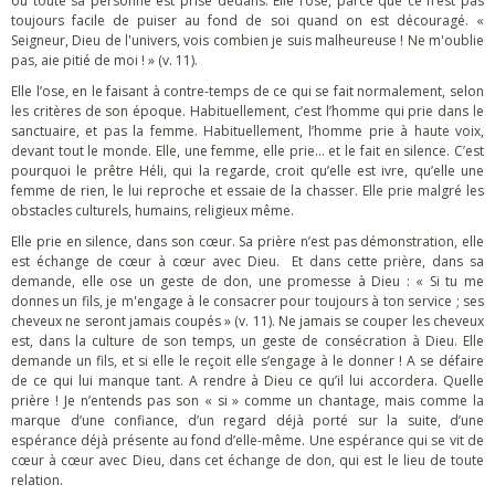
où toute sa personne est prise dedans. Elle l’ose, parce que ce n’est pas
toujours facile de puiser au fond de soi quand on est découragé. «
Seigneur, Dieu de l'univers, vois combien je suis malheureuse ! Ne m'oublie
pas, aie pitié de moi ! » (v. 11).
Elle l’ose, en le faisant à contre-temps de ce qui se fait normalement, selon
les critères de son époque. Habituellement, c’est l’homme qui prie dans le
sanctuaire, et pas la femme. Habituellement, l’homme prie à haute voix,
devant tout le monde. Elle, une femme, elle prie… et le fait en silence. C’est
pourquoi le prêtre Héli, qui la regarde, croit qu’elle est ivre, qu’elle une
femme de rien, le lui reproche et essaie de la chasser. Elle prie malgré les
obstacles culturels, humains, religieux même.
Elle prie en silence, dans son cœur. Sa prière n’est pas démonstration, elle
est échange de cœur à cœur avec Dieu. Et dans cette prière, dans sa
demande, elle ose un geste de don, une promesse à Dieu : « Si tu me
donnes un fils, je m'engage à le consacrer pour toujours à ton service ; ses
cheveux ne seront jamais coupés » (v. 11). Ne jamais se couper les cheveux
est, dans la culture de son temps, un geste de consécration à Dieu. Elle
demande un fils, et si elle le reçoit elle s’engage à le donner ! A se défaire
de ce qui lui manque tant. A rendre à Dieu ce qu’il lui accordera. Quelle
prière ! Je n’entends pas son « si » comme un chantage, mais comme la
marque d’une confiance, d’un regard déjà porté sur la suite, d’une
espérance déjà présente au fond d’elle-même. Une espérance qui se vit de
cœur à cœur avec Dieu, dans cet échange de don, qui est le lieu de toute
relation.