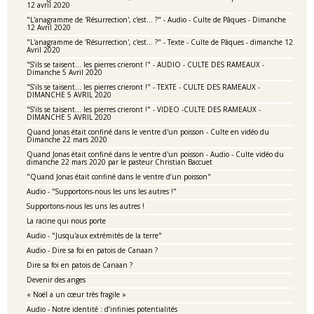
12 avril 2020
"L'anagramme de 'Résurrection', c'est... ?" - Audio - Culte de Pâques - Dimanche
12 Avril 2020
"L'anagramme de 'Résurrection', c'est... ?" - Texte - Culte de Pâques - dimanche 12
Avril 2020
"S’ils se taisent… les pierres crieront !" - AUDIO - CULTE DES RAMEAUX -
Dimanche 5 Avril 2020
"S’ils se taisent… les pierres crieront !" - TEXTE - CULTE DES RAMEAUX -
DIMANCHE 5 AVRIL 2020
"S’ils se taisent… les pierres crieront !" - VIDEO -CULTE DES RAMEAUX -
DIMANCHE 5 AVRIL 2020
Quand Jonas était confiné dans le ventre d'un poisson - Culte en vidéo du
Dimanche 22 mars 2020
Quand Jonas était confiné dans le ventre d'un poisson - Audio - Culte vidéo du
dimanche 22 mars 2020 par le pasteur Christian Baccuet
"Quand Jonas était confiné dans le ventre d’un poisson"
Audio - "Supportons-nous les uns les autres !"
Supportons-nous les uns les autres !
La racine qui nous porte
Audio - "Jusqu'aux extrémités de la terre"
Audio - Dire sa foi en patois de Canaan ?
Dire sa foi en patois de Canaan ?
Devenir des anges
« Noël a un cœur très fragile »
Audio - Notre identité : d’infinies potentialités