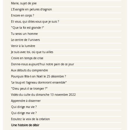
Marie, sujet de joie
L'Evangile en pelures d'oignon
Encore en corps ?
Et vous, qui dites-vous que je suis ?
"Que ta foi est grande !"
Tu seras un homme
Le centre de l'univers
Venir à la lumière
Je suis avec toi, où que tu ailles
Croire en temps de crise
Donne-nous aujourd'hui notre pain de ce jour
Aux débuts du comprendre
Pourquoi fête-t-on Noël le 25 décembre ?
'Le loup et l'agneau dormiront ensemble"
"Dieu peut-il se tromper ?"
Vidéo du culte du dimanche 13 novembre 2022
Apprendre à discerner
Qui dirige ma vie ?
Qui dirige ma vie ?
Ecoutez la voix de la création
Une histoire de désir