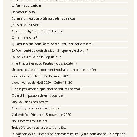
La femme au parfum
Dépasser le passé
Comme un feu qui brûle au-dedans de nous
Jésus et les Parisiens
Croire… malgré la difficulté de croire
Qui cherches-tu ?
Quand le virus nous mord, vers où tourner notre regard ?
Soif de liberté ou désir de sécurité : quelle vie choisir ?
Loi de Dieu et loi de la République
« Tu t’inquiètes et tu t’agites ? Alors écoute ! »
Un cœur qui écoute (comment souhaiter un bonne année)
Vidéo - Culte de Noël, 25 décembre 2020
Vidéo - Veillée de Noël 2020 - Culte 18h30
Il n’est pas anormal que Noël ne soit pas normal !
Quand l’impossible devient possible…
Une voix dans nos déserts
Attention, parabole à haut risque !
Culte vidéo - Dimanche 8 novembre 2020
Nous sommes tous saints
Trois défis pour que la vie soit une fête
La parabole des ouvrier.e.s de la dernière heure : Jésus nous donne un projet de