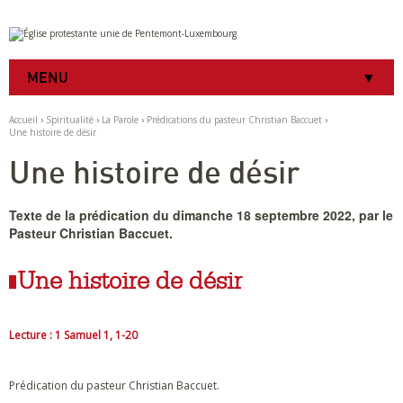
Aller
Outils
au
personnels
contenu.
|
MENU
Aller
à
la
Accueil
›
Spiritualité
›
La Parole
›
Prédications du pasteur Christian Baccuet
›
navigation
Une histoire de désir
Une histoire de désir
Texte de la prédication du dimanche 18 septembre 2022, par le
Pasteur Christian Baccuet.
Une histoire de désir
Lecture : 1 Samuel 1, 1-20
Prédication du pasteur Christian Baccuet.