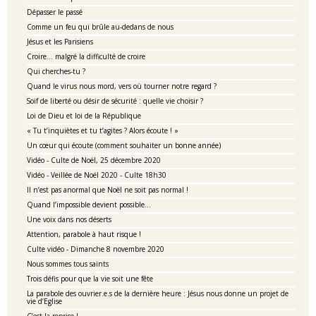
Dépasser le passé
Comme un feu qui brûle au-dedans de nous
Jésus et les Parisiens
Croire… malgré la difficulté de croire
Qui cherches-tu ?
Quand le virus nous mord, vers où tourner notre regard ?
Soif de liberté ou désir de sécurité : quelle vie choisir ?
Loi de Dieu et loi de la République
« Tu t’inquiètes et tu t’agites ? Alors écoute ! »
Un cœur qui écoute (comment souhaiter un bonne année)
Vidéo - Culte de Noël, 25 décembre 2020
Vidéo - Veillée de Noël 2020 - Culte 18h30
Il n’est pas anormal que Noël ne soit pas normal !
Quand l’impossible devient possible…
Une voix dans nos déserts
Attention, parabole à haut risque !
Culte vidéo - Dimanche 8 novembre 2020
Nous sommes tous saints
Trois défis pour que la vie soit une fête
La parabole des ouvrier.e.s de la dernière heure : Jésus nous donne un projet de
vie d’Eglise