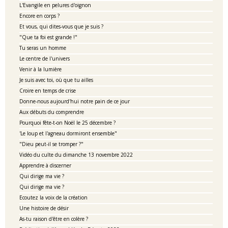
L'Evangile en pelures d'oignon
Encore en corps ?
Et vous, qui dites-vous que je suis ?
"Que ta foi est grande !"
Tu seras un homme
Le centre de l'univers
Venir à la lumière
Je suis avec toi, où que tu ailles
Croire en temps de crise
Donne-nous aujourd'hui notre pain de ce jour
Aux débuts du comprendre
Pourquoi fête-t-on Noël le 25 décembre ?
'Le loup et l'agneau dormiront ensemble"
"Dieu peut-il se tromper ?"
Vidéo du culte du dimanche 13 novembre 2022
Apprendre à discerner
Qui dirige ma vie ?
Qui dirige ma vie ?
Ecoutez la voix de la création
Une histoire de désir
As-tu raison d'être en colère ?