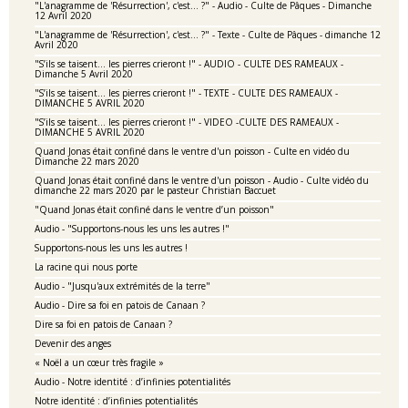
"L'anagramme de 'Résurrection', c'est... ?" - Audio - Culte de Pâques - Dimanche
12 Avril 2020
"L'anagramme de 'Résurrection', c'est... ?" - Texte - Culte de Pâques - dimanche 12
Avril 2020
"S’ils se taisent… les pierres crieront !" - AUDIO - CULTE DES RAMEAUX -
Dimanche 5 Avril 2020
"S’ils se taisent… les pierres crieront !" - TEXTE - CULTE DES RAMEAUX -
DIMANCHE 5 AVRIL 2020
"S’ils se taisent… les pierres crieront !" - VIDEO -CULTE DES RAMEAUX -
DIMANCHE 5 AVRIL 2020
Quand Jonas était confiné dans le ventre d'un poisson - Culte en vidéo du
Dimanche 22 mars 2020
Quand Jonas était confiné dans le ventre d'un poisson - Audio - Culte vidéo du
dimanche 22 mars 2020 par le pasteur Christian Baccuet
"Quand Jonas était confiné dans le ventre d’un poisson"
Audio - "Supportons-nous les uns les autres !"
Supportons-nous les uns les autres !
La racine qui nous porte
Audio - "Jusqu'aux extrémités de la terre"
Audio - Dire sa foi en patois de Canaan ?
Dire sa foi en patois de Canaan ?
Devenir des anges
« Noël a un cœur très fragile »
Audio - Notre identité : d’infinies potentialités
Notre identité : d’infinies potentialités