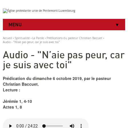
Aller
Outils
au
personnels
contenu.
|
MENU
Aller
à
la
Accueil
›
Spiritualité
›
La Parole
›
Prédications du pasteur Christian Baccuet
›
navigation
Audio - "N’aie pas peur, car je suis avec toi"
Audio - "N’aie pas peur, car
je suis avec toi"
Prédication du dimanche 6 octobre 2019, par le pasteur
Christian Baccuet.
Lecture :
Jérémie 1, 4-10
Actes 1, 8