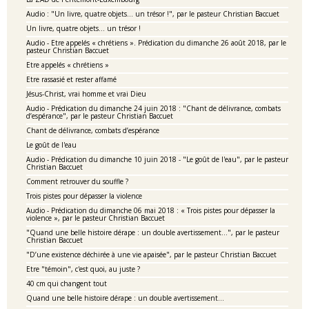
Audio : "Un livre, quatre objets… un trésor !", par le pasteur Christian Baccuet
Un livre, quatre objets… un trésor !
Audio - Etre appelés « chrétiens ». Prédication du dimanche 26 août 2018, par le
pasteur Christian Baccuet
Etre appelés « chrétiens »
Etre rassasié et rester affamé
Jésus-Christ, vrai homme et vrai Dieu
Audio - Prédication du dimanche 24 juin 2018 : "Chant de délivrance, combats
d’espérance", par le pasteur Christian Baccuet
Chant de délivrance, combats d’espérance
Le goût de l'eau
Audio - Prédication du dimanche 10 juin 2018 - "Le goût de l'eau", par le pasteur
Christian Baccuet
Comment retrouver du souffle ?
Trois pistes pour dépasser la violence
Audio - Prédication du dimanche 06 mai 2018 : « Trois pistes pour dépasser la
violence », par le pasteur Christian Baccuet
"Quand une belle histoire dérape : un double avertissement…", par le pasteur
Christian Baccuet
"D’une existence déchirée à une vie apaisée", par le pasteur Christian Baccuet
Etre "témoin", c'est quoi, au juste ?
40 cm qui changent tout
Quand une belle histoire dérape : un double avertissement…