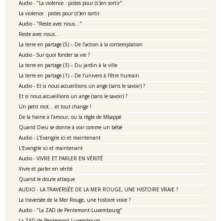
Audio - "La violence : pistes pour (s')en sortir"
La violence : pistes pour (s’)en sortir
Audio - "Reste avec nous…"
Reste avec nous…
La terre en partage (5) – De l’action à la contemplation
Audio - Sur quoi fonder sa vie ?
La terre en partage (3) – Du jardin à la ville
La terre en partage (1) – De l’univers à l’être humain
Audio - Et si nous accueillions un ange (sans le savoir) ?
Et si nous accueillions un ange (sans le savoir) ?
Un petit mot… et tout change !
De la haine à l’amour, ou la règle de Mbappé
Quand Dieu se donne à voir comme un bébé
Audio - L’Evangile ici et maintenant
L’Evangile ici et maintenant
Audio - VIVRE ET PARLER EN VÉRITÉ
Vivre et parler en vérité
Quand le doute attaque
AUDIO - LA TRAVERSÉE DE LA MER ROUGE, UNE HISTOIRE VRAIE ?
La traversée de la Mer Rouge, une histoire vraie ?
Audio - "La ZAD de Pentemont-Luxembourg"
La ZAD de Pentemont-Luxembourg