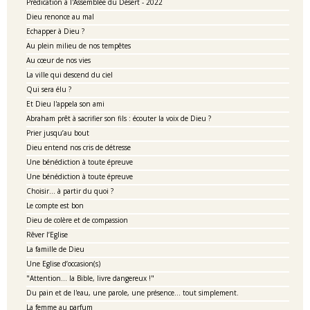
Prédication à l'Assemblée du Désert - 2022
Dieu renonce au mal
Echapper à Dieu ?
Au plein milieu de nos tempêtes
Au cœur de nos vies
La ville qui descend du ciel
Qui sera élu ?
Et Dieu l'appela son ami
Abraham prêt à sacrifier son fils : écouter la voix de Dieu ?
Prier jusqu’au bout
Dieu entend nos cris de détresse
Une bénédiction à toute épreuve
Une bénédiction à toute épreuve
Choisir... à partir du quoi ?
Le compte est bon
Dieu de colère et de compassion
Rêver l’Eglise
La famille de Dieu
Une Eglise d’occasion(s)
"Attention... la Bible, livre dangereux !"
Du pain et de l'eau, une parole, une présence... tout simplement.
La femme au parfum