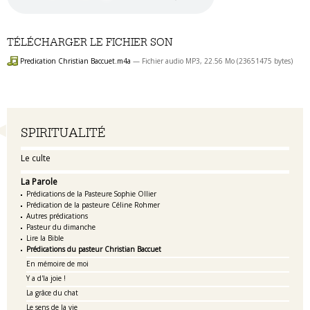
TÉLÉCHARGER LE FICHIER SON
Predication Christian Baccuet.m4a
— Fichier audio MP3, 22.56 Mo (23651475 bytes)
Navigation
SPIRITUALITÉ
Le culte
La Parole
Prédications de la Pasteure Sophie Ollier
Prédication de la pasteure Céline Rohmer
Autres prédications
Pasteur du dimanche
Lire la Bible
Prédications du pasteur Christian Baccuet
En mémoire de moi
Y a d'la joie !
La grâce du chat
Le sens de la vie