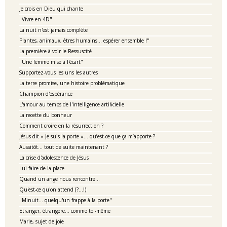
Je crois en Dieu qui chante
"Vivre en 4D"
La nuit n'est jamais complète
Plantes, animaux, êtres humains... espérer ensemble !"
La première à voir le Ressuscité
"Une femme mise à l'écart"
Supportez-vous les uns les autres
La terre promise, une histoire problématique
Champion d'espérance
L'amour au temps de l'intelligence artificielle
La recette du bonheur
Comment croire en la résurrection ?
Jésus dit « Je suis la porte »… qu’est-ce que ça m’apporte ?
Aussitôt... tout de suite maintenant ?
La crise d'adolescence de Jésus
Lui faire de la place
Quand un ange nous rencontre...
Qu'est-ce qu'on attend (?...!)
"Minuit... quelqu'un frappe à la porte"
Etranger, étrangère... comme toi-même
Marie, sujet de joie