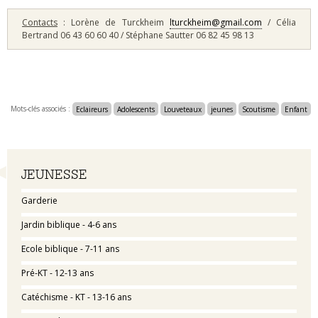
Contacts
: Lorène de Turckheim
lturckheim@gmail.com
/ Célia
Bertrand 06 43 60 60 40 / Stéphane Sautter 06 82 45 98 13
Mots-clés associés :
Eclaireurs
Adolescents
Louveteaux
jeunes
Scoutisme
Enfant
Navigation
JEUNESSE
Garderie
Jardin biblique - 4-6 ans
Ecole biblique - 7-11 ans
Pré-KT - 12-13 ans
Catéchisme - KT - 13-16 ans