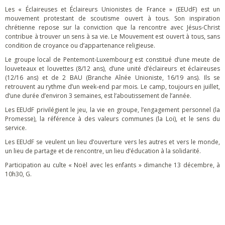
Les « Éclaireuses et Éclaireurs Unionistes de France » (EEUdF) est un
mouvement protestant de scoutisme ouvert à tous. Son inspiration
chrétienne repose sur la conviction que la rencontre avec Jésus-Christ
contribue à trouver un sens à sa vie. Le Mouvement est ouvert à tous, sans
condition de croyance ou d’appartenance religieuse.
Le groupe local de Pentemont-Luxembourg est constitué d’une meute de
louveteaux et louvettes (8/12 ans), d’une unité d’éclaireurs et éclaireuses
(12/16 ans) et de 2 BAU (Branche Aînée Unioniste, 16/19 ans). Ils se
retrouvent au rythme d’un week-end par mois. Le camp, toujours en juillet,
d’une durée d’environ 3 semaines, est l’aboutissement de l’année.
Les EEUdF privilégient le jeu, la vie en groupe, l’engagement personnel (la
Promesse), la référence à des valeurs communes (la Loi), et le sens du
service.
Les EEUdF se veulent un lieu d’ouverture vers les autres et vers le monde,
un lieu de partage et de rencontre, un lieu d’éducation à la solidarité.
Participation au culte « Noël avec les enfants » dimanche 13 décembre, à
10h30, G.