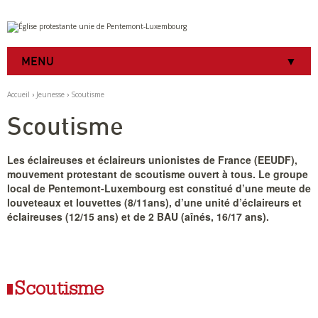
Aller
Outils
au
personnels
contenu.
|
MENU
Aller
à
la
Accueil
›
Jeunesse
›
Scoutisme
navigation
Scoutisme
Les éclaireuses et éclaireurs unionistes de France (EEUDF),
mouvement protestant de scoutisme ouvert à tous. Le groupe
local de Pentemont-Luxembourg est constitué d’une meute de
louveteaux et louvettes (8/11ans), d’une unité d’éclaireurs et
éclaireuses (12/15 ans) et de 2 BAU (aînés, 16/17 ans).
Scoutisme