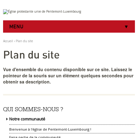
Aller
Outils
au
personnels
contenu.
|
MENU
Aller
à
la
Accueil
›
Plan du site
navigation
Plan du site
Vue d'ensemble du contenu disponible sur ce site. Laissez le
pointeur de la souris sur un élément quelques secondes pour
obtenir sa description.
QUI SOMMES-NOUS ?
Notre communauté
Bienvenue à l'église de Pentemont-Luxembourg !
Faire partie de la communauté