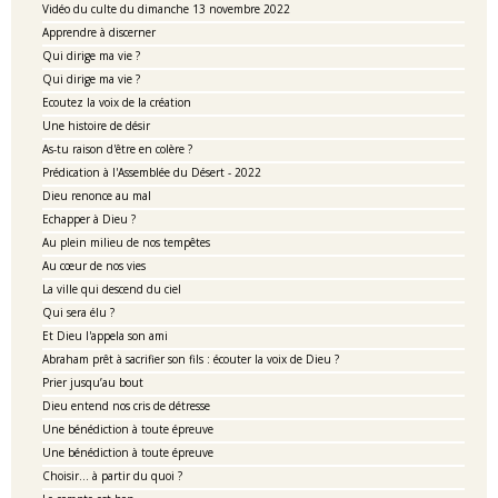
Vidéo du culte du dimanche 13 novembre 2022
Apprendre à discerner
Qui dirige ma vie ?
Qui dirige ma vie ?
Ecoutez la voix de la création
Une histoire de désir
As-tu raison d'être en colère ?
Prédication à l'Assemblée du Désert - 2022
Dieu renonce au mal
Echapper à Dieu ?
Au plein milieu de nos tempêtes
Au cœur de nos vies
La ville qui descend du ciel
Qui sera élu ?
Et Dieu l'appela son ami
Abraham prêt à sacrifier son fils : écouter la voix de Dieu ?
Prier jusqu’au bout
Dieu entend nos cris de détresse
Une bénédiction à toute épreuve
Une bénédiction à toute épreuve
Choisir... à partir du quoi ?