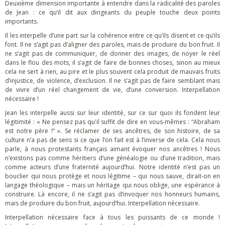
Deuxième dimension importante à entendre dans la radicalité des paroles
de Jean : ce qu’il dit aux dirigeants du peuple touche deux points
importants.
Il les interpelle d’une part sur la cohérence entre ce qu’ils disent et ce qu’ils
font. Il ne s’agit pas d’aligner des paroles, mais de produire du bon fruit. Il
ne s’agit pas de communiquer, de donner des images, de noyer le réel
dans le flou des mots, il s’agit de faire de bonnes choses, sinon au mieux
cela ne sert à rien, au pire et le plus souvent cela produit de mauvais fruits
d’injustice, de violence, d’exclusion. Il ne s’agit pas de faire semblant mais
de vivre d’un réel changement de vie, d’une conversion. Interpellation
nécessaire !
Jean les interpelle aussi sur leur identité, sur ce sur quoi ils fondent leur
légitimité : « Ne pensez pas qu'il suffit de dire en vous-mêmes : “Abraham
est notre père !” ». Se réclamer de ses ancêtres, de son histoire, de sa
culture n’a pas de sens si ce que l’on fait est à l’inverse de cela. Cela nous
parle, à nous protestants français aimant évoquer nos ancêtres ! Nous
n’existons pas comme héritiers d’une généalogie ou d’une tradition, mais
comme acteurs d’une fraternité aujourd’hui. Notre identité n’est pas un
bouclier qui nous protège et nous légitime – qui nous sauve, dirait-on en
langage théologique – mais un héritage qui nous oblige, une espérance à
construire. Là encore, il ne s’agit pas d’invoquer nos honneurs humains,
mais de produire du bon fruit, aujourd’hui. Interpellation nécessaire.
Interpellation nécessaire face à tous les puissants de ce monde !