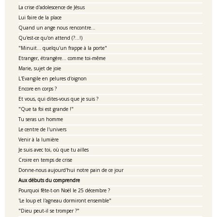
La crise d'adolescence de Jésus
Lui faire de la place
Quand un ange nous rencontre...
Qu'est-ce qu'on attend (?...!)
"Minuit... quelqu'un frappe à la porte"
Etranger, étrangère... comme toi-même
Marie, sujet de joie
L'Evangile en pelures d'oignon
Encore en corps ?
Et vous, qui dites-vous que je suis ?
"Que ta foi est grande !"
Tu seras un homme
Le centre de l'univers
Venir à la lumière
Je suis avec toi, où que tu ailles
Croire en temps de crise
Donne-nous aujourd'hui notre pain de ce jour
Aux débuts du comprendre
Pourquoi fête-t-on Noël le 25 décembre ?
'Le loup et l'agneau dormiront ensemble"
"Dieu peut-il se tromper ?"