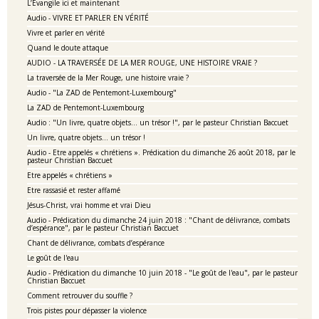
L’Evangile ici et maintenant
Audio - VIVRE ET PARLER EN VÉRITÉ
Vivre et parler en vérité
Quand le doute attaque
AUDIO - LA TRAVERSÉE DE LA MER ROUGE, UNE HISTOIRE VRAIE ?
La traversée de la Mer Rouge, une histoire vraie ?
Audio - "La ZAD de Pentemont-Luxembourg"
La ZAD de Pentemont-Luxembourg
Audio : "Un livre, quatre objets… un trésor !", par le pasteur Christian Baccuet
Un livre, quatre objets… un trésor !
Audio - Etre appelés « chrétiens ». Prédication du dimanche 26 août 2018, par le
pasteur Christian Baccuet
Etre appelés « chrétiens »
Etre rassasié et rester affamé
Jésus-Christ, vrai homme et vrai Dieu
Audio - Prédication du dimanche 24 juin 2018 : "Chant de délivrance, combats
d’espérance", par le pasteur Christian Baccuet
Chant de délivrance, combats d’espérance
Le goût de l'eau
Audio - Prédication du dimanche 10 juin 2018 - "Le goût de l'eau", par le pasteur
Christian Baccuet
Comment retrouver du souffle ?
Trois pistes pour dépasser la violence