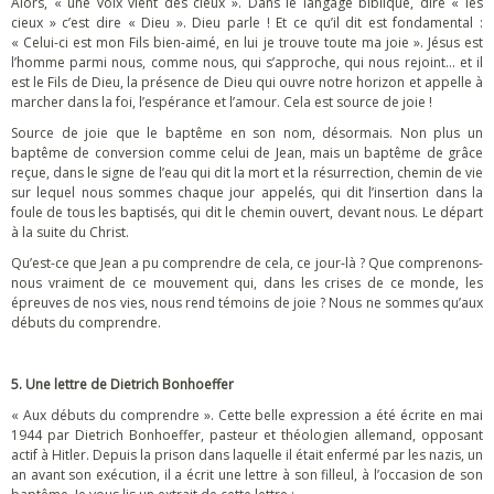
Alors, « une voix vient des cieux ». Dans le langage biblique, dire « les
cieux » c’est dire « Dieu ». Dieu parle ! Et ce qu’il dit est fondamental :
« Celui-ci est mon Fils bien-aimé, en lui je trouve toute ma joie ». Jésus est
l’homme parmi nous, comme nous, qui s’approche, qui nous rejoint… et il
est le Fils de Dieu, la présence de Dieu qui ouvre notre horizon et appelle à
marcher dans la foi, l’espérance et l’amour. Cela est source de joie !
Source de joie que le baptême en son nom, désormais. Non plus un
baptême de conversion comme celui de Jean, mais un baptême de grâce
reçue, dans le signe de l’eau qui dit la mort et la résurrection, chemin de vie
sur lequel nous sommes chaque jour appelés, qui dit l’insertion dans la
foule de tous les baptisés, qui dit le chemin ouvert, devant nous. Le départ
à la suite du Christ.
Qu’est-ce que Jean a pu comprendre de cela, ce jour-là ? Que comprenons-
nous vraiment de ce mouvement qui, dans les crises de ce monde, les
épreuves de nos vies, nous rend témoins de joie ? Nous ne sommes qu’aux
débuts du comprendre.
5. Une lettre de Dietrich Bonhoeffer
« Aux débuts du comprendre ». Cette belle expression a été écrite en mai
1944 par Dietrich Bonhoeffer, pasteur et théologien allemand, opposant
actif à Hitler. Depuis la prison dans laquelle il était enfermé par les nazis, un
an avant son exécution, il a écrit une lettre à son filleul, à l’occasion de son