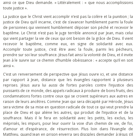
ainsi ce que Dieu demande. » Littéralement : « que nous accomplissions
toute justice ».
La justice que le Christ vient accomplir n’est pas la colère et la punition ; la
justice de Dieu qu’il incarne, c’est de s’avancer humblement parmi la foule
de personnes qui viennent humblement déposer son péché et recevoir le
baptême. Le Christ n’est pas le juge terrible annoncé par Jean, mais celui
qui vient partager la vie de ceux qui ont besoin de la grâce de Dieu. Il vient
recevoir le baptême, comme eux, en signe de solidarité avec eux.
Accomplir toute justice, c’est être avec la foule, parmi les pécheurs,
prendre sur soi leur souffrance. Jésus fait ainsi la volonté de Dieu, et il invite
Jean à le suivre sur ce chemin d’humble obéissance : « accepte qu’il en soit
ainsi ».
C’est un renversement de perspective que Jésus ouvre ici, et une distance
par rapport à Jean, distance que les évangiles rapportent à plusieurs
reprises. Jésus aura lui aussi de fortes paroles contre l’injustice des
puissants de ce monde, des appels radicaux à produire de bons fruits, des
condamnations fortes contre ceux qui se croient supérieurs aux autres en
raison de leurs ancêtres. Comme Jean qui sera décapité par Hérode, Jésus
sera victime de sa mise en question radicale de tout ce qui veut prendre la
place de Dieu et qui aliène les autres, qui produit de l’injustice et de la
souffrance. Mais il le fera en solidarité avec les petits, les exclus, les
méprisés, les impurs, pour leur ouvrir la voie d’un chemin de vie, de foi,
d’amour et d’espérance, de résurrection. Plus loin dans l’évangile de
Matthieu, quand Jean en prison enverra ses disciples demander à Jésus s’il