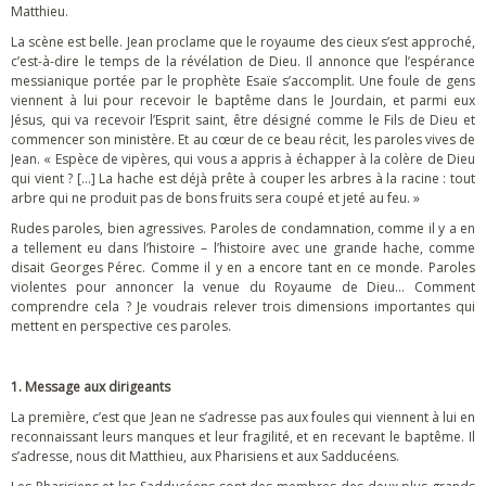
Matthieu.
La scène est belle. Jean proclame que le royaume des cieux s’est approché,
c’est-à-dire le temps de la révélation de Dieu. Il annonce que l’espérance
messianique portée par le prophète Esaïe s’accomplit. Une foule de gens
viennent à lui pour recevoir le baptême dans le Jourdain, et parmi eux
Jésus, qui va recevoir l’Esprit saint, être désigné comme le Fils de Dieu et
commencer son ministère. Et au cœur de ce beau récit, les paroles vives de
Jean. « Espèce de vipères, qui vous a appris à échapper à la colère de Dieu
qui vient ? […] La hache est déjà prête à couper les arbres à la racine : tout
arbre qui ne produit pas de bons fruits sera coupé et jeté au feu. »
Rudes paroles, bien agressives. Paroles de condamnation, comme il y a en
a tellement eu dans l’histoire – l’histoire avec une grande hache, comme
disait Georges Pérec. Comme il y en a encore tant en ce monde. Paroles
violentes pour annoncer la venue du Royaume de Dieu… Comment
comprendre cela ? Je voudrais relever trois dimensions importantes qui
mettent en perspective ces paroles.
1. Message aux dirigeants
La première, c’est que Jean ne s’adresse pas aux foules qui viennent à lui en
reconnaissant leurs manques et leur fragilité, et en recevant le baptême. Il
s’adresse, nous dit Matthieu, aux Pharisiens et aux Sadducéens.