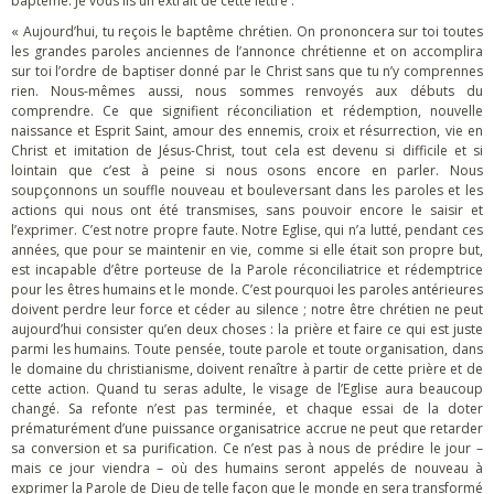
baptême. Je vous lis un extrait de cette lettre :
« Aujourd’hui, tu reçois le baptême chrétien. On prononcera sur toi toutes
les grandes paroles anciennes de l’annonce chrétienne et on accomplira
sur toi l’ordre de baptiser donné par le Christ sans que tu n’y comprennes
rien. Nous-mêmes aussi, nous sommes renvoyés aux débuts du
comprendre. Ce que signifient réconciliation et rédemption, nouvelle
naissance et Esprit Saint, amour des ennemis, croix et résurrection, vie en
Christ et imitation de Jésus-Christ, tout cela est devenu si difficile et si
lointain que c’est à peine si nous osons encore en parler. Nous
soupçonnons un souffle nouveau et bouleversant dans les paroles et les
actions qui nous ont été transmises, sans pouvoir encore le saisir et
l’exprimer. C’est notre propre faute. Notre Eglise, qui n’a lutté, pendant ces
années, que pour se maintenir en vie, comme si elle était son propre but,
est incapable d’être porteuse de la Parole réconciliatrice et rédemptrice
pour les êtres humains et le monde. C’est pourquoi les paroles antérieures
doivent perdre leur force et céder au silence ; notre être chrétien ne peut
aujourd’hui consister qu’en deux choses : la prière et faire ce qui est juste
parmi les humains. Toute pensée, toute parole et toute organisation, dans
le domaine du christianisme, doivent renaître à partir de cette prière et de
cette action. Quand tu seras adulte, le visage de l’Eglise aura beaucoup
changé. Sa refonte n’est pas terminée, et chaque essai de la doter
prématurément d’une puissance organisatrice accrue ne peut que retarder
sa conversion et sa purification. Ce n’est pas à nous de prédire le jour –
mais ce jour viendra – où des humains seront appelés de nouveau à
exprimer la Parole de Dieu de telle façon que le monde en sera transformé