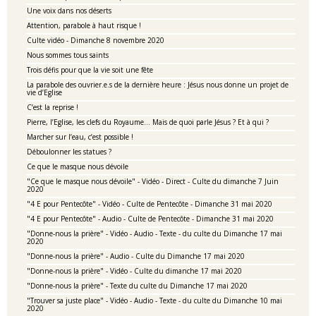
Une voix dans nos déserts
Attention, parabole à haut risque !
Culte vidéo - Dimanche 8 novembre 2020
Nous sommes tous saints
Trois défis pour que la vie soit une fête
La parabole des ouvrier.e.s de la dernière heure : Jésus nous donne un projet de
vie d’Eglise
C’est la reprise !
Pierre, l’Eglise, les clefs du Royaume… Mais de quoi parle Jésus ? Et à qui ?
Marcher sur l’eau, c’est possible !
Déboulonner les statues ?
Ce que le masque nous dévoile
"Ce que le masque nous dévoile" - Vidéo - Direct - Culte du dimanche 7 Juin
2020
"4 E pour Pentecôte" - Vidéo - Culte de Pentecôte - Dimanche 31 mai 2020
"4 E pour Pentecôte" - Audio - Culte de Pentecôte - Dimanche 31 mai 2020
"Donne-nous la prière" - Vidéo - Audio - Texte - du culte du Dimanche 17 mai
2020
"Donne-nous la prière" - Audio - Culte du Dimanche 17 mai 2020
"Donne-nous la prière" - Vidéo - Culte du dimanche 17 mai 2020
"Donne-nous la prière" - Texte du culte du Dimanche 17 mai 2020
"Trouver sa juste place" - Vidéo - Audio - Texte - du culte du Dimanche 10 mai
2020