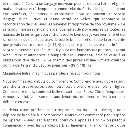
et renouvelé. Ce sera un langage nouveau, peut-être tout à fait a-religieux,
mais libérateur et rédempteur, comme celui du Christ ; les gens en seront
épouvantés et, néanmoins, ils seront vaincus par son pouvoir ; ce sera le
langage d’une justice et d’une vérité nouvelles, qui annoncera la
réconciliation de Dieu avec les humains et l’approche de son royaume. « Ce
sera pour moi un sujet de joie, de louange et de gloire auprès de toutes les
nations de la terre, qui apprendront tout le bien que je vais leur faire et qui
seront étonnées et stupéfaites de tout le bonheur et de toute la prospérité
que je vais leur accorder » (Jr 33, 9). Jusqu’à ce jour, la cause des chrétiens
sera silencieuse et cachée. Mais il y aura des humains qui prieront, agiront
avec justice et attendront le temps de Dieu. Puisses-tu être de ceux-là et
puisse-t-on dire de toi : « Le chemin des justes est une lumière d’aurore
dont la clarté grandit jusqu’au plein jour » (Pr 4, 18). »[2]
Magnifique lettre, magnifiques paroles à recevoir pour nous !
Nous sommes aux débuts du comprendre. Comprendre avec notre raison,
prendre à bras-le-corps avec notre cœur, prendre ensemble en Eglise.
Comprendre que la route est belle devant nous. Puisse Côme l’emprunter,
et nous avec lui. Nous sommes aux débuts du comprendre, c’est-à-dire aux
débuts d’en vivre.
Le début d’une prédication est important, sa fin aussi. L’évangile nous
déplace de la colère à la compassion. Nous avons commencé par « espèce
de vipères ! » avec Jean Baptiste, nous voilà appelés à finir – ou plutôt à
commencer – avec les paroles de Dieu lui-même : « en Christ je trouve