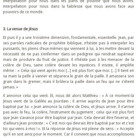
Interpellation pour nous dans les parts de pouvoir que nous avons.
Interpellation pour nous dans la faiblesse que nous avons face aux
pouvoirs de ce monde.
3. La venue de Jésus
Et puis il y a une troisième dimension, fondamentale, essentielle. Jean, par
ses paroles radicales de prophète biblique, n’hésite pas à interpeler les
puissants, les pleins d’eux-mêmes qui viennent à lui, à les mettre devant la
nécessité de ne pas s’enfermer dans un pedigree qui rendrait supérieur
mais de produire du fruit de justice. Il n’hésite pas à les menacer de la
colère de Dieu, saine colère devant les injustices. Il insiste, il amplifie
même : « Celui qui vient après moi […] est plus fort que moi. […] Il tient en
sa main la pelle à vanner et séparera le grain de la paille. Il amassera son
grain dans le grenier, mais il brûlera la paille dans un feu qui ne s'éteint
jamais. »
Il annonce celui qui vient. Et, nous dit alors Matthieu : « À ce moment-là
Jésus vient de la Galilée au Jourdain ; il arrive auprès de Jean pour être
baptisé par lui. » Jean annonce la colère de Dieu, et Jésus arrive. Il n’arrive
pas avec le feu, la colère, l’instrument du jugement ; celui qui est plus fort
que Jean s’avance pour être baptisé par Jean. Cela devrait être l’inverse, et
d’ailleurs Jean proteste : « C'est moi qui devrais être baptisé par toi et c'est
toi qui viens à moi ! ». Et la réponse de Jésus est pleine de sens : « Accepte
qu'il en soit ainsi pour le moment. Car il convient que nous accomplissions