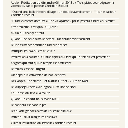
Audio - Prédication du dimanche 06 mai 2018 : « Trois pistes pour dépasser la
violence », par le pasteur Christian Baccuet
"Quand une belle histoire dérape : un double avertissement…", par le pasteur
Christian Baccuet
"D’une existence déchirée à une vie apaisée", par le pasteur Christian Baccuet
Etre "témoin", c'est quoi, au juste ?
40 cm qui changent tout
Quand une belle histoire dérape : un double avertissement…
D’une existence déchirée à une vie apaisée
Pourquoi Jésus a-t-il été crucifié ?
Prédication à écouter : Quatre signes qui font qu’un temple est protestant
4 signes qui font qu’un temple est protestant
Le temps, c'est de l'urgent
Un appel à la conversion de nos identités
Des langes, une crèche… et Martin Luther - Culte de Noël
Le loup séjournera avec l'agneau - Veillée de Noël
En Christ, du rêve à la réalité
Quand un enfant nous révèle Dieu
Le bonheur est dans le pré
Les quatre grandes dates de l’histoire biblique
Porter du fruit malgré les épreuves
Culte d'installation du Pasteur Christian Baccuet