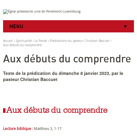
Aller
Outils
au
personnels
contenu.
|
MENU
Aller
à
la
Accueil
›
Spiritualité
›
La Parole
›
Prédications du pasteur Christian Baccuet
›
navigation
Aux débuts du comprendre
Aux débuts du comprendre
Texte de la prédication du dimanche 8 janvier 2023, par le
pasteur Christian Baccuet
Aux débuts du comprendre
Lecture biblique :
Matthieu 3, 1-17