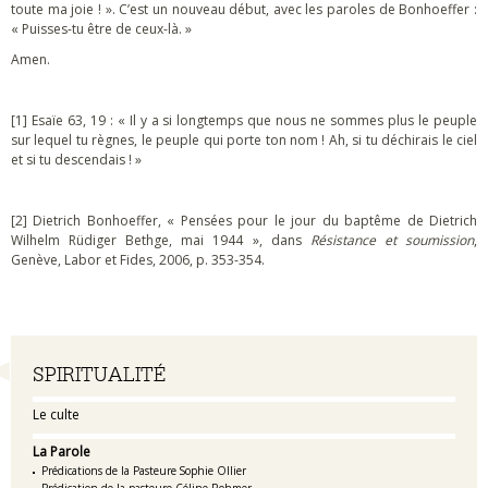
toute ma joie ! ». C’est un nouveau début, avec les paroles de Bonhoeffer :
« Puisses-tu être de ceux-là. »
Amen.
[1] Esaïe 63, 19 : « Il y a si longtemps que nous ne sommes plus le peuple
sur lequel tu règnes, le peuple qui porte ton nom ! Ah, si tu déchirais le ciel
et si tu descendais ! »
[2] Dietrich Bonhoeffer, « Pensées pour le jour du baptême de Dietrich
Wilhelm Rüdiger Bethge, mai 1944 », dans
Résistance et soumission
,
Genève, Labor et Fides, 2006, p. 353-354.
Navigation
SPIRITUALITÉ
Le culte
La Parole
Prédications de la Pasteure Sophie Ollier