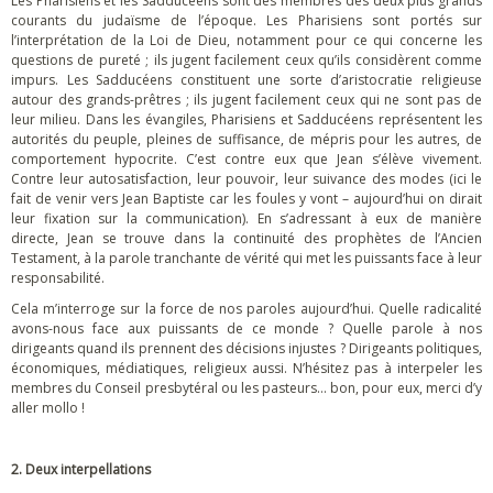
Les Pharisiens et les Sadducéens sont des membres des deux plus grands
courants du judaïsme de l’époque. Les Pharisiens sont portés sur
l’interprétation de la Loi de Dieu, notamment pour ce qui concerne les
questions de pureté ; ils jugent facilement ceux qu’ils considèrent comme
impurs. Les Sadducéens constituent une sorte d’aristocratie religieuse
autour des grands-prêtres ; ils jugent facilement ceux qui ne sont pas de
leur milieu. Dans les évangiles, Pharisiens et Sadducéens représentent les
autorités du peuple, pleines de suffisance, de mépris pour les autres, de
comportement hypocrite. C’est contre eux que Jean s’élève vivement.
Contre leur autosatisfaction, leur pouvoir, leur suivance des modes (ici le
fait de venir vers Jean Baptiste car les foules y vont – aujourd’hui on dirait
leur fixation sur la communication). En s’adressant à eux de manière
directe, Jean se trouve dans la continuité des prophètes de l’Ancien
Testament, à la parole tranchante de vérité qui met les puissants face à leur
responsabilité.
Cela m’interroge sur la force de nos paroles aujourd’hui. Quelle radicalité
avons-nous face aux puissants de ce monde ? Quelle parole à nos
dirigeants quand ils prennent des décisions injustes ? Dirigeants politiques,
économiques, médiatiques, religieux aussi. N’hésitez pas à interpeler les
membres du Conseil presbytéral ou les pasteurs… bon, pour eux, merci d’y
aller mollo !
2. Deux interpellations