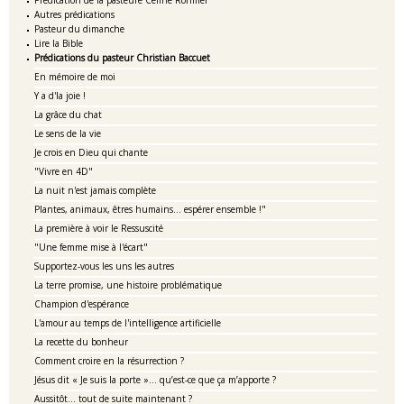
Prédication de la pasteure Céline Rohmer
Autres prédications
Pasteur du dimanche
Lire la Bible
Prédications du pasteur Christian Baccuet
En mémoire de moi
Y a d'la joie !
La grâce du chat
Le sens de la vie
Je crois en Dieu qui chante
"Vivre en 4D"
La nuit n'est jamais complète
Plantes, animaux, êtres humains... espérer ensemble !"
La première à voir le Ressuscité
"Une femme mise à l'écart"
Supportez-vous les uns les autres
La terre promise, une histoire problématique
Champion d'espérance
L'amour au temps de l'intelligence artificielle
La recette du bonheur
Comment croire en la résurrection ?
Jésus dit « Je suis la porte »… qu’est-ce que ça m’apporte ?
Aussitôt... tout de suite maintenant ?