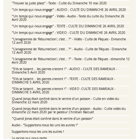
"Trouver sa juste place" - Texte - Culte du Dimanche 10 mai 2020
"Un temps qui nous engage" - AUDIO - CULTE DU DIMANCHE 26 AVRIL 2020
"Un temps qui nous engage" - Vidéo - Audio - Texte du culte du Dimanche 26
Avril 2020
"Un temps qui nous engage" - TEXTE - CULTE DU DIMANCHE 26 AVRIL 2020
"Un temps qui nous engage" - VIDEO - CULTE DU DIMANCHE 26 AVRIL 2020
"L'anagramme de 'Résurrection', c'est... ?" - Vidéo - Culte de Pâques - Dimanche
12 avril 2020
"L'anagramme de 'Résurrection', c'est... ?" - Audio - Culte de Pâques - Dimanche
12 Avril 2020
"L'anagramme de 'Résurrection', c'est... ?" - Texte - Culte de Pâques - dimanche 12
Avril 2020
"S’ils se taisent… les pierres crieront !" - AUDIO - CULTE DES RAMEAUX -
Dimanche 5 Avril 2020
"S’ils se taisent… les pierres crieront !" - TEXTE - CULTE DES RAMEAUX -
DIMANCHE 5 AVRIL 2020
"S’ils se taisent… les pierres crieront !" - VIDEO -CULTE DES RAMEAUX -
DIMANCHE 5 AVRIL 2020
Quand Jonas était confiné dans le ventre d'un poisson - Culte en vidéo du
Dimanche 22 mars 2020
Quand Jonas était confiné dans le ventre d'un poisson - Audio - Culte vidéo du
dimanche 22 mars 2020 par le pasteur Christian Baccuet
"Quand Jonas était confiné dans le ventre d’un poisson"
Audio - "Supportons-nous les uns les autres !"
Supportons-nous les uns les autres !
La racine qui nous porte