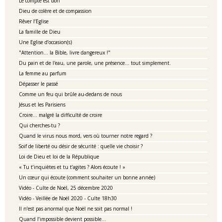
Le compte est bon
Dieu de colère et de compassion
Rêver l’Eglise
La famille de Dieu
Une Eglise d’occasion(s)
"Attention... la Bible, livre dangereux !"
Du pain et de l'eau, une parole, une présence... tout simplement.
La femme au parfum
Dépasser le passé
Comme un feu qui brûle au-dedans de nous
Jésus et les Parisiens
Croire… malgré la difficulté de croire
Qui cherches-tu ?
Quand le virus nous mord, vers où tourner notre regard ?
Soif de liberté ou désir de sécurité : quelle vie choisir ?
Loi de Dieu et loi de la République
« Tu t’inquiètes et tu t’agites ? Alors écoute ! »
Un cœur qui écoute (comment souhaiter un bonne année)
Vidéo - Culte de Noël, 25 décembre 2020
Vidéo - Veillée de Noël 2020 - Culte 18h30
Il n’est pas anormal que Noël ne soit pas normal !
Quand l’impossible devient possible…