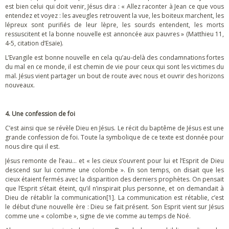
est bien celui qui doit venir, Jésus dira : « Allez raconter à Jean ce que vous
entendez et voyez : les aveugles retrouvent la vue, les boiteux marchent, les
lépreux sont purifiés de leur lèpre, les sourds entendent, les morts
ressuscitent et la bonne nouvelle est annoncée aux pauvres » (Matthieu 11,
4-5, citation d’Esaïe).
L’Evangile est bonne nouvelle en cela qu’au-delà des condamnations fortes
du mal en ce monde, il est chemin de vie pour ceux qui sont les victimes du
mal. Jésus vient partager un bout de route avec nous et ouvrir des horizons
nouveaux.
4. Une confession de foi
C’est ainsi que se révèle Dieu en Jésus. Le récit du baptême de Jésus est une
grande confession de foi. Toute la symbolique de ce texte est donnée pour
nous dire qui il est.
Jésus remonte de l’eau… et « les cieux s’ouvrent pour lui et l’Esprit de Dieu
descend sur lui comme une colombe ». En son temps, on disait que les
cieux étaient fermés avec la disparition des derniers prophètes. On pensait
que l’Esprit s’était éteint, qu’il n’inspirait plus personne, et on demandait à
Dieu de rétablir la communication[1]. La communication est rétablie, c’est
le début d’une nouvelle ère : Dieu se fait présent. Son Esprit vient sur Jésus
comme une « colombe », signe de vie comme au temps de Noé.