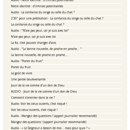
Audio - Notre identité : d’infinies potentialités
Notre identité : d’infinies potentialités
Audio - La confiance du singe ou celle du chat ?
2'30'' pour une prédication - La confiance du singe ou celle du chat ?
La confiance du singe ou celle du chat ?
Audio - "N’aie pas peur, car je suis avec toi"
N’aie pas peur, car je suis avec toi
La foi, c’est pouvoir changer d’avis
Audio - "La bonne nouvelle, de proche en proche… "
La bonne nouvelle, de proche en proche…
Audio- "Porter du fruit"
Porter du fruit
Le goût de vivre
Une parole bouleversante
Jouir de la vie comme d’un don de Dieu
AUDIO - Jouir de la vie comme d'un don de Dieu
Comment s’orienter dans la vie ?
Audio- Voir les cieux ouverts, c’est risqué !
Voir les cieux ouverts, c’est risqué !
Audio - Mangez des questions ! (apport journalier recommandé)
Mangez des questions ! (apport journalier recommandé)
Audio - « Le Seigneur a besoin de moi… mais pour quoi ? »