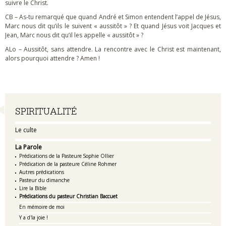
suivre le Christ.
CB – As-tu remarqué que quand André et Simon entendent l’appel de Jésus,
Marc nous dit qu’ils le suivent « aussitôt » ? Et quand Jésus voit Jacques et
Jean, Marc nous dit qu’il les appelle « aussitôt » ?
ALo – Aussitôt, sans attendre. La rencontre avec le Christ est maintenant,
alors pourquoi attendre ? Amen !
Navigation
SPIRITUALITÉ
Le culte
La Parole
Prédications de la Pasteure Sophie Ollier
Prédication de la pasteure Céline Rohmer
Autres prédications
Pasteur du dimanche
Lire la Bible
Prédications du pasteur Christian Baccuet
En mémoire de moi
Y a d'la joie !