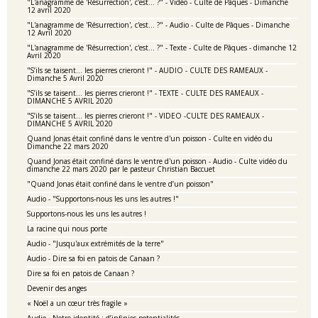
"L'anagramme de 'Résurrection', c'est... ?" - Vidéo - Culte de Pâques - Dimanche
12 avril 2020
"L'anagramme de 'Résurrection', c'est... ?" - Audio - Culte de Pâques - Dimanche
12 Avril 2020
"L'anagramme de 'Résurrection', c'est... ?" - Texte - Culte de Pâques - dimanche 12
Avril 2020
"S’ils se taisent… les pierres crieront !" - AUDIO - CULTE DES RAMEAUX -
Dimanche 5 Avril 2020
"S’ils se taisent… les pierres crieront !" - TEXTE - CULTE DES RAMEAUX -
DIMANCHE 5 AVRIL 2020
"S’ils se taisent… les pierres crieront !" - VIDEO -CULTE DES RAMEAUX -
DIMANCHE 5 AVRIL 2020
Quand Jonas était confiné dans le ventre d'un poisson - Culte en vidéo du
Dimanche 22 mars 2020
Quand Jonas était confiné dans le ventre d'un poisson - Audio - Culte vidéo du
dimanche 22 mars 2020 par le pasteur Christian Baccuet
"Quand Jonas était confiné dans le ventre d’un poisson"
Audio - "Supportons-nous les uns les autres !"
Supportons-nous les uns les autres !
La racine qui nous porte
Audio - "Jusqu'aux extrémités de la terre"
Audio - Dire sa foi en patois de Canaan ?
Dire sa foi en patois de Canaan ?
Devenir des anges
« Noël a un cœur très fragile »