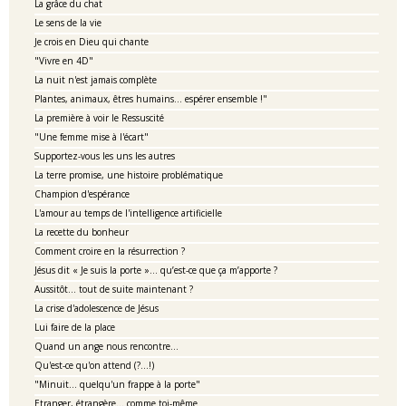
La grâce du chat
Le sens de la vie
Je crois en Dieu qui chante
"Vivre en 4D"
La nuit n'est jamais complète
Plantes, animaux, êtres humains... espérer ensemble !"
La première à voir le Ressuscité
"Une femme mise à l'écart"
Supportez-vous les uns les autres
La terre promise, une histoire problématique
Champion d'espérance
L'amour au temps de l'intelligence artificielle
La recette du bonheur
Comment croire en la résurrection ?
Jésus dit « Je suis la porte »… qu’est-ce que ça m’apporte ?
Aussitôt... tout de suite maintenant ?
La crise d'adolescence de Jésus
Lui faire de la place
Quand un ange nous rencontre...
Qu'est-ce qu'on attend (?...!)
"Minuit... quelqu'un frappe à la porte"
Etranger, étrangère... comme toi-même