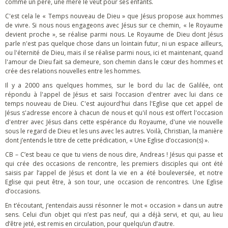
comme un père, une mère le veut pour ses enfants.
C'est cela le « Temps nouveau de Dieu » que Jésus propose aux hommes
de vivre. Si nous nous engageons avec Jésus sur ce chemin, « le Royaume
devient proche », se réalise parmi nous. Le Royaume de Dieu dont Jésus
parle n'est pas quelque chose dans un lointain futur, ni un espace ailleurs,
ou l'éternité de Dieu, mais il se réalise parmi nous, ici et maintenant, quand
l'amour de Dieu fait sa demeure, son chemin dans le cœur des hommes et
crée des relations nouvelles entre les hommes.
Il y a 2000 ans quelques hommes, sur le bord du lac de Galilée, ont
répondu à l'appel de Jésus et saisi l’occasion d'entrer avec lui dans ce
temps nouveau de Dieu. C'est aujourd'hui dans l'Eglise que cet appel de
Jésus s'adresse encore à chacun de nous et qu'il nous est offert l'occasion
d'entrer avec Jésus dans cette espérance du Royaume, d'une vie nouvelle
sous le regard de Dieu et les uns avec les autres. Voilà, Christian, la manière
dont j’entends le titre de cette prédication, « Une Eglise d’occasion(s) ».
CB – C’est beau ce que tu viens de nous dire, Andreas ! Jésus qui passe et
qui crée des occasions de rencontre, les premiers disciples qui ont été
saisis par l’appel de Jésus et dont la vie en a été bouleversée, et notre
Eglise qui peut être, à son tour, une occasion de rencontres. Une Eglise
d’occasions.
En t’écoutant, j’entendais aussi résonner le mot « occasion » dans un autre
sens. Celui d’un objet qui n’est pas neuf, qui a déjà servi, et qui, au lieu
d’être jeté, est remis en circulation, pour quelqu’un d’autre.