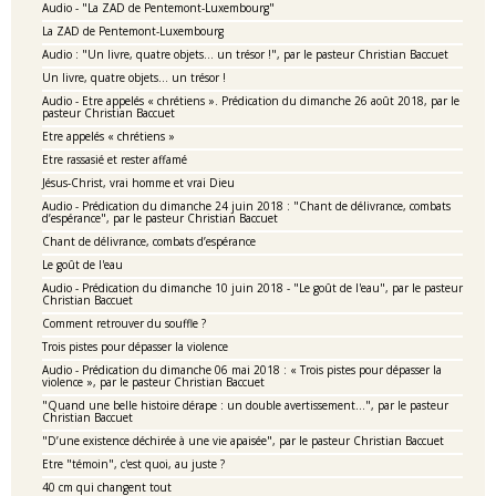
Audio - "La ZAD de Pentemont-Luxembourg"
La ZAD de Pentemont-Luxembourg
Audio : "Un livre, quatre objets… un trésor !", par le pasteur Christian Baccuet
Un livre, quatre objets… un trésor !
Audio - Etre appelés « chrétiens ». Prédication du dimanche 26 août 2018, par le
pasteur Christian Baccuet
Etre appelés « chrétiens »
Etre rassasié et rester affamé
Jésus-Christ, vrai homme et vrai Dieu
Audio - Prédication du dimanche 24 juin 2018 : "Chant de délivrance, combats
d’espérance", par le pasteur Christian Baccuet
Chant de délivrance, combats d’espérance
Le goût de l'eau
Audio - Prédication du dimanche 10 juin 2018 - "Le goût de l'eau", par le pasteur
Christian Baccuet
Comment retrouver du souffle ?
Trois pistes pour dépasser la violence
Audio - Prédication du dimanche 06 mai 2018 : « Trois pistes pour dépasser la
violence », par le pasteur Christian Baccuet
"Quand une belle histoire dérape : un double avertissement…", par le pasteur
Christian Baccuet
"D’une existence déchirée à une vie apaisée", par le pasteur Christian Baccuet
Etre "témoin", c'est quoi, au juste ?
40 cm qui changent tout