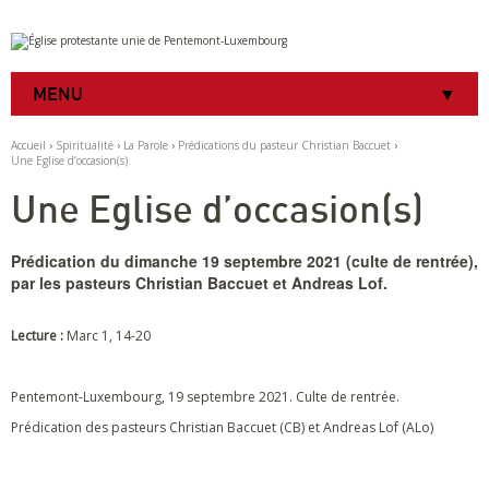
Aller
Outils
au
personnels
contenu.
|
MENU
Aller
à
la
Accueil
›
Spiritualité
›
La Parole
›
Prédications du pasteur Christian Baccuet
›
navigation
Une Eglise d’occasion(s)
Une Eglise d’occasion(s)
Prédication du dimanche 19 septembre 2021 (culte de rentrée),
par les pasteurs Christian Baccuet et Andreas Lof.
Lecture :
Marc 1, 14-20
Pentemont-Luxembourg, 19 septembre 2021. Culte de rentrée.
Prédication des pasteurs Christian Baccuet (CB) et Andreas Lof (ALo)