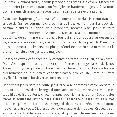
Pour mieux comprendre, je vous propose de revenir sur ce que Marc vient
de raconter juste avant dans son Evangile : le baptême de Jésus. Cela nous
donnera une clé importante pour saisir le sens de ces expressions.
Avant son baptême, Jésus avait vécu comme un parfait inconnu dans un
village de Galilée, comme le charpentier de Nazareth. Un jour il a répondu,
comme d’autres, à l'appel d'un prophète, nommé Jean, pour se faire
baptiser, pour préparer la venue du Messie. Mais au moment de son
baptême, de son immersion dans le jourdain, le ciel s'ouvre au-dessus de
lui, il a une vision de Dieu, il entend une parole de la part de Dieu, une
parole d'amour qui le saisit au plus profond de son être : « tu es mon fils
bien aimé, l'élu en qui j'ai toute ma joie ».
C'est bien cette expérience bouleversante de l'amour de Dieu, de la voix du
Dieu Vivant qui lui a parlé, qui va complètement changer la vie de Jésus.
Après un long temps de solitude dans le désert de Juda, il va s'adresser
aux hommes pour leur faire connaître l'amour de ce Dieu Père, qui s'est
révélé à lui et qui a bouleversé son existence.
Désormais Jésus sera en route pour dire aux hommes : votre identité la
plus profonde est dans le regard que Dieu pose sur votre vie : vous êtes
tous filles et fils du Père, chacun unique pour lui, aimé de lui ! Soyons des
frères et sœurs les uns pour les autres ! Regardez-vous les uns les autres
pour ce que vous êtes sous le regard de Dieu et créez des relations
nouvelles entre vous. Dieu est proche de chacune de nos vies. Croyez à son
amour, à sa fidélité envers votre vie, et qu'il veut le meilleur pour vous