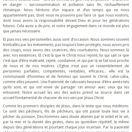
en danger – surconsommation et pollution sans fin, réchauffement
climatique. Nous héritons d’un espace et d’un temps qui ne nous
appartiennent pas, dont nous ne pouvons pas faire ce que nous voulons,
dont nous avons la responsabilité devant Dieu et pour les générations
futures. Cela aussi a du prix, et notre engagement dans ce monde est plus
que jamais nécessaire.
Et puis nos vies personnelles aussi sont d’occasion. Nous sommes souvent
trimballés par les événements, pas toujours bien protégés, nous avons pris
des coups, nous avons des cicatrices, des courbatures. Nous sommes là
avec nos existences. Et c’est là que le Christ nous rejoint, lui qui sait ce que
c’est que d’être maltraité, rejeté, condamné, et qui par là se fait tout proche
de nous et de nos misères. L’Eglise n’est pas un rassemblement de
personnes parfaites, compétentes, rentables, efficaces… elle est la
communauté d’hommes et de femmes qui suivent le Christ, cahin-caha,
comme elles peuvent. Une fraternité de cabossés heureux d’être aimés tels
qu’ils sont, et qui ont envie de partager cet amour avec ceux qui les
entourent. Notre accueil les uns des autres prend sa source dans cet
accueil fondamental de chacune de nos vies par Jésus-Christ.
Comme les premiers disciples de Jésus, dans le texte que nous méditons.
Ce sont des pêcheurs, fils de pêcheurs, qui ont passé toute leur vie à
pêcher du poisson. Des hommes sans doute abimés par le soleil et le sel,
par la mer et la dureté des gestes, dans un quotidien répétitif, le même
depuis des générations et pourtant chaque jour incertain. Par la pauvreté