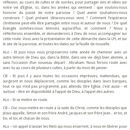
réflexion, au cours de cultes et de soirées, pour partager avis et idées sur
notre vie d’Eglise, ici, dans les années qui viennent : que voulons-nous
honorer du passé de notre paroisse ? Quel avenir souhaitons-nous
construire ? Quel présent désirons-nous vivre ? Comment l’espérance
chrétienne peut-elle être partagée entre nous et autour de nous ? De quel
Evangile sommes-nous témoins aujourd’hui, et comment ? Nous y
réfléchirons ensemble, et demanderons à Dieu de nous accompagner sur
cette route. Vous avez la présentation de cette démarche dans la LPL et sur
le site de la paroisse, et toutes les dates sur la feuille de nouvelle.
ALo – Et puis nous vous proposerons cette année de cheminer avec un
autre témoin de Dieu qui, dans la Bible, dans une vie déjà bien abimée, a
saisi l’occasion d’un nouveau départ : Abraham. Nous ferons route avec
avec lui au cours de plusieurs cultes, à partir du mois de janvier.
CB – Et puis il y aura toutes les occasions imprévues, inattendues, qui
surgiront et nous déplaceront, comme les disciples dans leurs barques,
tout ce qui n’est pas programmé, pas attendu. Etre Eglise, c’est aussi – et
surtout – être en disponibilité à l’appel de Dieu, à l’appel des autres.
ALo – Et se mettre en route.
CB – Oui, nous mettre en route à la suite du Christ, comme les disciples que
Jésus appelle, Simon et son frère André, Jacques et son frère Jean… et toi, et
toi, et toi, et chacun de nous.
ALo – Un appel à laisser les filets qui nous enserrent, à nous en libérer pour