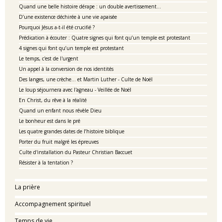
Quand une belle histoire dérape : un double avertissement…
D’une existence déchirée à une vie apaisée
Pourquoi Jésus a-t-il été crucifié ?
Prédication à écouter : Quatre signes qui font qu’un temple est protestant
4 signes qui font qu’un temple est protestant
Le temps, c'est de l'urgent
Un appel à la conversion de nos identités
Des langes, une crèche… et Martin Luther - Culte de Noël
Le loup séjournera avec l'agneau - Veillée de Noël
En Christ, du rêve à la réalité
Quand un enfant nous révèle Dieu
Le bonheur est dans le pré
Les quatre grandes dates de l’histoire biblique
Porter du fruit malgré les épreuves
Culte d'installation du Pasteur Christian Baccuet
Résister à la tentation ?
La prière
Accompagnement spirituel
Temps de vie