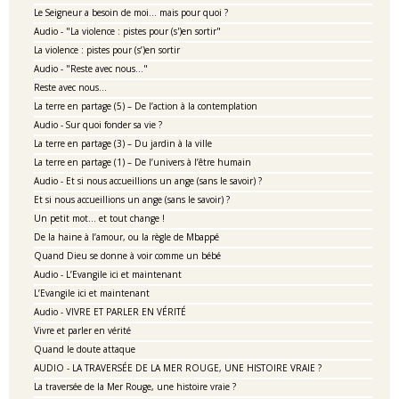
Le Seigneur a besoin de moi… mais pour quoi ?
Audio - "La violence : pistes pour (s')en sortir"
La violence : pistes pour (s’)en sortir
Audio - "Reste avec nous…"
Reste avec nous…
La terre en partage (5) – De l’action à la contemplation
Audio - Sur quoi fonder sa vie ?
La terre en partage (3) – Du jardin à la ville
La terre en partage (1) – De l’univers à l’être humain
Audio - Et si nous accueillions un ange (sans le savoir) ?
Et si nous accueillions un ange (sans le savoir) ?
Un petit mot… et tout change !
De la haine à l’amour, ou la règle de Mbappé
Quand Dieu se donne à voir comme un bébé
Audio - L’Evangile ici et maintenant
L’Evangile ici et maintenant
Audio - VIVRE ET PARLER EN VÉRITÉ
Vivre et parler en vérité
Quand le doute attaque
AUDIO - LA TRAVERSÉE DE LA MER ROUGE, UNE HISTOIRE VRAIE ?
La traversée de la Mer Rouge, une histoire vraie ?