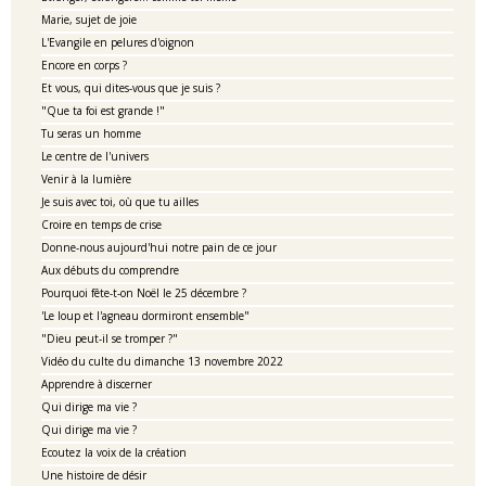
Marie, sujet de joie
L'Evangile en pelures d'oignon
Encore en corps ?
Et vous, qui dites-vous que je suis ?
"Que ta foi est grande !"
Tu seras un homme
Le centre de l'univers
Venir à la lumière
Je suis avec toi, où que tu ailles
Croire en temps de crise
Donne-nous aujourd'hui notre pain de ce jour
Aux débuts du comprendre
Pourquoi fête-t-on Noël le 25 décembre ?
'Le loup et l'agneau dormiront ensemble"
"Dieu peut-il se tromper ?"
Vidéo du culte du dimanche 13 novembre 2022
Apprendre à discerner
Qui dirige ma vie ?
Qui dirige ma vie ?
Ecoutez la voix de la création
Une histoire de désir