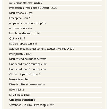
As-tu raison d'être en colère ?
Prédication à l'Assemblée du Désert - 2022
Dieu renonce au mal
Echapper à Dieu ?
Au plein milieu de nos tempêtes
Au cœur de nos vies
La ville qui descend du ciel
Qui sera élu ?
Et Dieu l'appela son ami
Abraham prêt à sacrifier son fils : écouter la voix de Dieu ?
Prier jusqu’au bout
Dieu entend nos cris de détresse
Une bénédiction à toute épreuve
Une bénédiction à toute épreuve
Choisir... à partir du quoi ?
Le compte est bon
Dieu de colère et de compassion
Rêver l’Eglise
La famille de Dieu
Une Eglise d’occasion(s)
"Attention... la Bible, livre dangereux !"