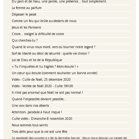
Du pain et de l'eau, une parole, une présence... tout simplement.
La femme au parfum
Dépasser le passé
Comme un feu qui brûle au-dedans de nous
Jésus et les Parisiens
Croire… malgré la difficulté de croire
Qui cherches-tu ?
Quand le virus nous mord, vers où tourner notre regard ?
Soif de liberté ou désir de sécurité : quelle vie choisir ?
Loi de Dieu et loi de la République
« Tu t’inquiètes et tu t’agites ? Alors écoute ! »
Un cœur qui écoute (comment souhaiter un bonne année)
Vidéo - Culte de Noël, 25 décembre 2020
Vidéo - Veillée de Noël 2020 - Culte 18h30
Il n’est pas anormal que Noël ne soit pas normal !
Quand l’impossible devient possible…
Une voix dans nos déserts
Attention, parabole à haut risque !
Culte vidéo - Dimanche 8 novembre 2020
Nous sommes tous saints
Trois défis pour que la vie soit une fête
La parabole des ouvrier.e.s de la dernière heure : Jésus nous donne un projet de