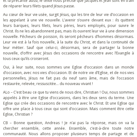
et la précarité aussi, le texte nous précise que Jacques et Jean sont en train
de réparer leurs filets quand Jésus passe.
Au cœur de leur vie usée, surgit Jésus, qui les tire de leur vie d’occasion en
les appelant à une vie nouvelle. L’avenir s’ouvre devant eux : ils quittent
leurs barques, leurs filets, leurs pères, leurs employés, pour suivre le
Christ. Ils ne les abandonnent pas, mais ils ouvrent leur vie à une dimension
nouvelle. Pêcheurs de poisson, ils seront pêcheurs d’hommes désormais.
Leur vie est à la fois nouvelle, à la suite du Christ, et dans la continuité de
leur métier. Sauf que celui-ci, désormais, sera de partager la bonne
nouvelle, d’offrir avec Jésus des occasions de rencontre avec l’Evangile à
tous ceux qu’ils croiseront.
Oui, à leur suite, nous sommes une Eglise d’occasion dans un monde
d’occasion, avec nos vies d’occasion. Et de notre vie d’Eglise, et de nos vies
personnelles, Jésus ne fait pas du neuf sans âme, mais de l’occasion
restaurée, relevée, ressuscitée… du nouveau vivant !
ALo – C’est beau ce que tu viens de nous dire, Christian ! Oui, nous sommes
appelés à être une Eglise d’occasions, dans les deux sens du terme. Une
Eglise qui crée des occasions de rencontre avec le Christ. Et une Eglise qui
offre une place à tous ceux qui sont d’occasion. Mais comment être cette
Eglise, Christian ?
CB – Bonne question, Andreas ! Je n’ai pas la réponse, mais on va la
chercher ensemble, cette année. Ensemble, c’est-à-dire toute notre
communauté. Nous allons proposer plusieurs temps de partage et de