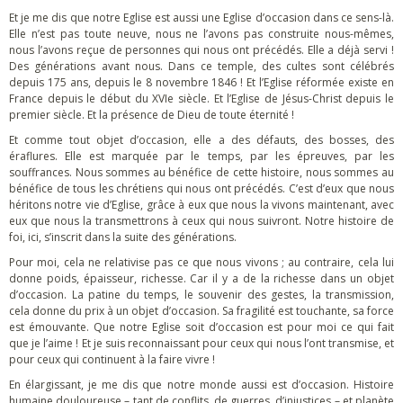
Et je me dis que notre Eglise est aussi une Eglise d’occasion dans ce sens-là.
Elle n’est pas toute neuve, nous ne l’avons pas construite nous-mêmes,
nous l’avons reçue de personnes qui nous ont précédés. Elle a déjà servi !
Des générations avant nous. Dans ce temple, des cultes sont célébrés
depuis 175 ans, depuis le 8 novembre 1846 ! Et l’Eglise réformée existe en
France depuis le début du XVIe siècle. Et l’Eglise de Jésus-Christ depuis le
premier siècle. Et la présence de Dieu de toute éternité !
Et comme tout objet d’occasion, elle a des défauts, des bosses, des
éraflures. Elle est marquée par le temps, par les épreuves, par les
souffrances. Nous sommes au bénéfice de cette histoire, nous sommes au
bénéfice de tous les chrétiens qui nous ont précédés. C’est d’eux que nous
héritons notre vie d’Eglise, grâce à eux que nous la vivons maintenant, avec
eux que nous la transmettrons à ceux qui nous suivront. Notre histoire de
foi, ici, s’inscrit dans la suite des générations.
Pour moi, cela ne relativise pas ce que nous vivons ; au contraire, cela lui
donne poids, épaisseur, richesse. Car il y a de la richesse dans un objet
d’occasion. La patine du temps, le souvenir des gestes, la transmission,
cela donne du prix à un objet d’occasion. Sa fragilité est touchante, sa force
est émouvante. Que notre Eglise soit d’occasion est pour moi ce qui fait
que je l’aime ! Et je suis reconnaissant pour ceux qui nous l’ont transmise, et
pour ceux qui continuent à la faire vivre !
En élargissant, je me dis que notre monde aussi est d’occasion. Histoire
humaine douloureuse – tant de conflits, de guerres, d’injustices – et planète