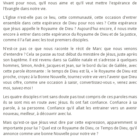
Vivant pour nous, qu’Il nous aime et qu'Il veut mettre l'espérance de
l'Evangile dans notre vie.
L'Eglise n'est-elle pas ce lieu, cette communauté, cette occasion d'entrer
ensemble dans cette espérance de Dieu pour nos vies ? Cette espérance
que Jésus appelle le Royaume de Dieu ? Aujourd'hui encore, il nous invite
encore à entrer dans cette espérance du Royaume de Dieu et de Sa justice,
comme il l'a fait avec les tout premiers disciples.
N'est-ce pas ce que nous raconte le récit de Marc que nous venons
d'entendre ? Cela se passe au tout début du ministère de Jésus, juste après
son baptême. Il est revenu dans sa Galilée natale et s'adresse à quelques
hommes, Simon, André, Jacques et Jean, sur le bord du lac de Galilée, avec
cette parole étonnante : le temps de Dieu est là, « le Royaume de Dieu est
proche, croyez à la Bonne Nouvelle, tournez votre vie vers l'avenir que Dieu
vous offre, comme une occasion à saisir, convertissez-vous », venez avec
moi, suivez-moi !
Les quatre disciples n'ont sans doute pas tout compris de ces paroles mais
ils se sont mis en route avec Jésus. Ils ont fait confiance. Confiance à sa
parole, à sa personne. Confiance qu'il allait les entrainer vers un avenir
nouveau, meilleur, à découvrir avec lui.
Mais qu'est-ce que Jésus veut dire par cette expression, apparemment si
importante pour lui ? Quel est ce Royaume de Dieu, ce Temps de Dieu, qu'il
annonce comme une bonne Nouvelle pour notre vie ?