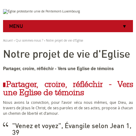
Aller
Outils
au
personnels
contenu.
|
MENU
Aller
à
la
Accueil
›
Qui sommes-nous ?
›
Notre projet de vie d'Eglise
navigation
Notre projet de vie d'Eglise
Partager, croire, réfléchir - Vers une Eglise de témoins
Partager, croire, réfléchir - Vers
une Eglise de témoins
Nous avons la conviction, pour l’avoir vécu nous mêmes, que Dieu, au
travers de Jésus le Christ, de ses paroles et de ses actes, propose à chacun
un chemin de liberté et d’amour.
"Venez et voyez", Évangile selon Jean 1,
39