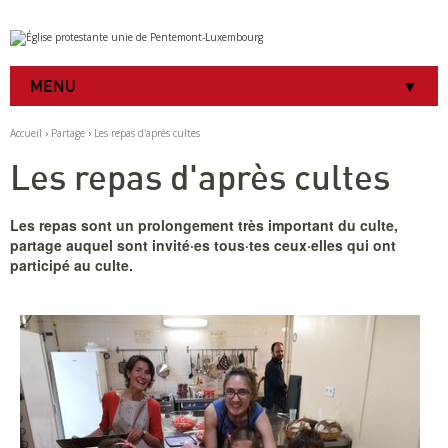
Aller
Outils
au
personnels
contenu.
|
MENU
Aller
à
la
Accueil
›
Partage
›
Les repas d'après cultes
navigation
Les repas d'après cultes
Les repas sont un prolongement très important du culte,
partage auquel sont invité·es tous·tes ceux·elles qui ont
participé au culte.