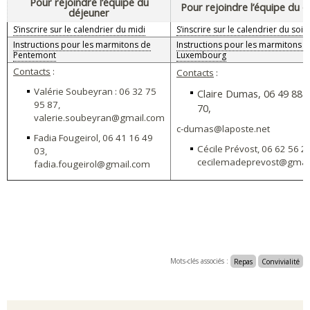
Pour rejoindre l’équipe du
Pour rejoindre l’équipe du d
déjeuner
S’inscrire sur le calendrier du midi
S’inscrire sur le calendrier du soir
Instructions pour les marmitons de
Instructions pour les marmitons 
Pentemont
Luxembourg
Contacts
:
Contacts
:
Valérie Soubeyran : 06 32 75
Claire Dumas, 06 49 88 
95 87,
70,
valerie.soubeyran@gmail.com
c-dumas@laposte.net
Fadia Fougeirol, 06 41 16 49
Cécile Prévost, 06 62 56 2
03,
cecilemadeprevost@gmai
fadia.fougeirol@gmail.com
Mots-clés associés :
Repas
Convivialité