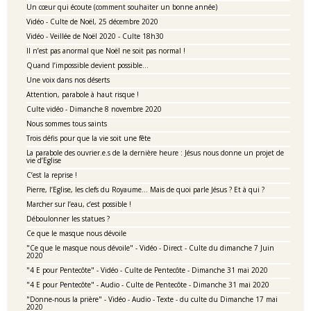
Un cœur qui écoute (comment souhaiter un bonne année)
Vidéo - Culte de Noël, 25 décembre 2020
Vidéo - Veillée de Noël 2020 - Culte 18h30
Il n’est pas anormal que Noël ne soit pas normal !
Quand l’impossible devient possible…
Une voix dans nos déserts
Attention, parabole à haut risque !
Culte vidéo - Dimanche 8 novembre 2020
Nous sommes tous saints
Trois défis pour que la vie soit une fête
La parabole des ouvrier.e.s de la dernière heure : Jésus nous donne un projet de
vie d’Eglise
C’est la reprise !
Pierre, l’Eglise, les clefs du Royaume… Mais de quoi parle Jésus ? Et à qui ?
Marcher sur l’eau, c’est possible !
Déboulonner les statues ?
Ce que le masque nous dévoile
"Ce que le masque nous dévoile" - Vidéo - Direct - Culte du dimanche 7 Juin
2020
"4 E pour Pentecôte" - Vidéo - Culte de Pentecôte - Dimanche 31 mai 2020
"4 E pour Pentecôte" - Audio - Culte de Pentecôte - Dimanche 31 mai 2020
"Donne-nous la prière" - Vidéo - Audio - Texte - du culte du Dimanche 17 mai
2020