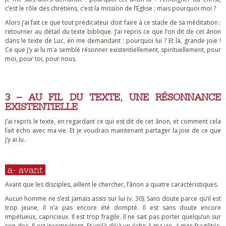
c’est le rôle des chrétiens, c’est la mission de l’Eglise ; mais pourquoi moi ?
Alors j’ai fait ce que tout prédicateur doit faire à ce stade de sa méditation :
retourner au détail du texte biblique. J’ai repris ce que l’on dit de cet ânon
dans le texte de Luc, en me demandant : pourquoi lui ? Et là, grande joie !
Ce que j’y ai lu m’a semblé résonner existentiellement, spirituellement, pour
moi, pour toi, pour nous.
3 – AU FIL DU TEXTE, UNE RÉSONNANCE
EXISTENTIELLE
J’ai repris le texte, en regardant ce qui est dit de cet ânon, et comment cela
fait écho avec ma vie. Et je voudrais maintenant partager la joie de ce que
j’y ai lu.
a- avant
Avant que les disciples, aillent le chercher, l’ânon a quatre caractéristiques.
Aucun homme ne s’est jamais assis sur lui (v. 30). Sans doute parce qu’il est
trop jeune, il n’a pas encore été dompté. Il est sans doute encore
impétueux, capricieux. Il est trop fragile. Il ne sait pas porter quelqu’un sur
son dos. Il est incompétent. Et voilà déjà un écho à ma vie, à mes fragilités,