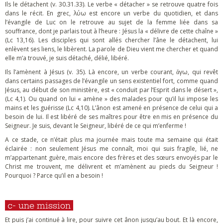
Ils le détachent (v. 30.31.33). Le verbe « détacher » se retrouve quatre fois
dans le récit. En grec, λύω est encore un verbe du quotidien, et dans
l’évangile de Luc on le retrouve au sujet de la femme liée dans sa
souffrance, dont je parlais tout à l’heure : Jésus la « délivre de cette chaîne »
(Lc 13,16). Les disciples qui sont allés chercher l’âne le détachent, lui
enlèvent ses liens, le libèrent. La parole de Dieu vient me chercher et quand
elle m’a trouvé, je suis détaché, délié, libéré.
Ils l’amènent à Jésus (v. 35). Là encore, un verbe courant, ἄγω, qui revêt
dans certains passages de l’évangile un sens existentiel fort, comme quand
Jésus, au début de son ministère, est « conduit par l’Esprit dans le désert »,
(Lc 4,1). Ou quand on lui « amène » des malades pour qu’il lui impose les
mains et les guérisse (Lc 4,10). L’ânon est amené en présence de celui qui a
besoin de lui. Il est libéré de ses maîtres pour être en mis en présence du
Seigneur. Je suis, devant le Seigneur, libéré de ce qui m’enferme !
A ce stade, ce n’était plus ma journée mais toute ma semaine qui était
éclairée : non seulement Jésus me connaît, moi qui suis fragile, lié, ne
m’appartenant guère, mais encore des frères et des sœurs envoyés par le
Christ me trouvent, me délivrent et m’amènent au pieds du Seigneur !
Pourquoi ? Parce qu’il en a besoin !
c- une mission
Et puis j’ai continué à lire, pour suivre cet ânon jusqu’au bout. Et là encore,