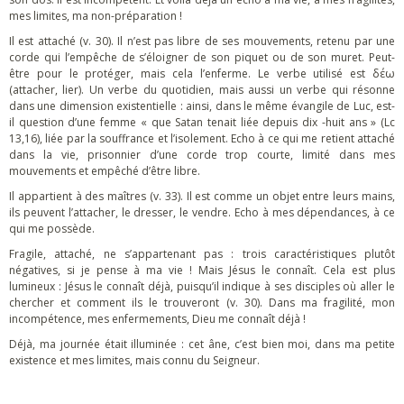
mes limites, ma non-préparation !
Il est attaché (v. 30). Il n’est pas libre de ses mouvements, retenu par une
corde qui l’empêche de s’éloigner de son piquet ou de son muret. Peut-
être pour le protéger, mais cela l’enferme. Le verbe utilisé est δέω
(attacher, lier). Un verbe du quotidien, mais aussi un verbe qui résonne
dans une dimension existentielle : ainsi, dans le même évangile de Luc, est-
il question d’une femme « que Satan tenait liée depuis dix -huit ans » (Lc
13,16), liée par la souffrance et l’isolement. Echo à ce qui me retient attaché
dans la vie, prisonnier d’une corde trop courte, limité dans mes
mouvements et empêché d’être libre.
Il appartient à des maîtres (v. 33). Il est comme un objet entre leurs mains,
ils peuvent l’attacher, le dresser, le vendre. Echo à mes dépendances, à ce
qui me possède.
Fragile, attaché, ne s’appartenant pas : trois caractéristiques plutôt
négatives, si je pense à ma vie ! Mais Jésus le connaît. Cela est plus
lumineux : Jésus le connaît déjà, puisqu’il indique à ses disciples où aller le
chercher et comment ils le trouveront (v. 30). Dans ma fragilité, mon
incompétence, mes enfermements, Dieu me connaît déjà !
Déjà, ma journée était illuminée : cet âne, c’est bien moi, dans ma petite
existence et mes limites, mais connu du Seigneur.