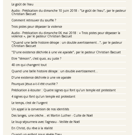
Le goût de l'eau
Audio - Prédication du dimanche 10 juin 2018 - "Le goût de l'eau", par le pasteur
Christian Baccuet
Comment retrouver du souffle ?
Trois pistes pour dépasser la violence
Audio - Prédication du dimanche 06 mai 2018 : « Trois pistes pour dépasser la
violence », par le pasteur Christian Baccuet
"Quand une belle histoire dérape : un double avertissement…", par le pasteur
Christian Baccuet
"D’une existence déchirée à une vie apaisée", par le pasteur Christian Baccuet
Etre "témoin", c'est quoi, au juste ?
40 cm qui changent tout
Quand une belle histoire dérape : un double avertissement…
D’une existence déchirée à une vie apaisée
Pourquoi Jésus a-t-il été crucifié ?
Prédication à écouter : Quatre signes qui font qu’un temple est protestant
4 signes qui font qu’un temple est protestant
Le temps, c'est de l'urgent
Un appel à la conversion de nos identités
Des langes, une crèche… et Martin Luther - Culte de Noël
Le loup séjournera avec l'agneau - Veillée de Noël
En Christ, du rêve à la réalité
Quand un enfant nous révèle Dieu