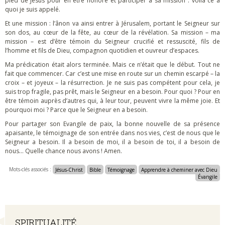
pied de Jésus pour en être honoré et participer à sa mission : voilà ce à
quoi je suis appelé.
Et une mission : l’ânon va ainsi entrer à Jérusalem, portant le Seigneur sur
son dos, au cœur de la fête, au cœur de la révélation. Sa mission – ma
mission – est d’être témoin du Seigneur crucifié et ressuscité, fils de
l’homme et fils de Dieu, compagnon quotidien et ouvreur d’espaces.
Ma prédication était alors terminée. Mais ce n’était que le début. Tout ne
fait que commencer. Car c’est une mise en route sur un chemin escarpé – la
croix – et joyeux – la résurrection. Je ne suis pas compétent pour cela, je
suis trop fragile, pas prêt, mais le Seigneur en a besoin. Pour quoi ? Pour en
être témoin auprès d’autres qui, à leur tour, peuvent vivre la même joie. Et
pourquoi moi ? Parce que le Seigneur en a besoin.
Pour partager son Evangile de paix, la bonne nouvelle de sa présence
apaisante, le témoignage de son entrée dans nos vies, c’est de nous que le
Seigneur a besoin. Il a besoin de moi, il a besoin de toi, il a besoin de
nous… Quelle chance nous avons ! Amen.
Mots-clés associés :
Jésus-Christ
Bible
Témoignage
Apprendre à cheminer avec Dieu
Évangile
Navigation
SPIRITUALITÉ