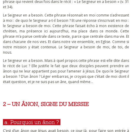
phrase qui revient deux fois dans le récit : « Le Seigneur en a besoin » (v. 31
et 34).
Le Seigneur en a besoin. Cette phrase résonnait en moi comme s’adressant
à moi : de quoi le Seigneur a-t-il besoin ? Et une réponse s’inscrivait en moi :
le Seigneur a besoin de moi. Cette phrase faisait écho à mon existence de
chrétien, ma présence ici aujourd’hui, ma place dans ce monde. Cette
phrase m’a parue centrale dans ce texte, parce que centrale dans ma vie. Et
dans chacune de nos vies. Et dans notre vie ensemble, en Eglise. Comme si
notre mission y était contenue. Le Seigneur a besoin de moi, de toi, de
nous.
Le Seigneur en a besoin. Mais à quel propos cette phrase est-elle dite dans
le récit de Luc ? Elle justifie le fait que deux disciples peuvent prendre un
ânon qui ne leur appartient pas pour l’amener à Jésus. De quoi le Seigneur
a besoin ? D’un ânon ? Léger embarras, je croyais que c’était de moi dont il
était question, et je ne suis pas un âne, quand même…
2 – UN ÂNON, SIGNE DU MESSIE
a. Pourquoi un ânon ?
C’est d’un ânon que Jésus avait besoin, ce jour-là, pour faire son entrée à