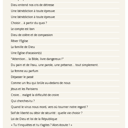
Dieu entend nos cris de détresse
Une bénédiction à toute épreuve
Une bénédiction à toute épreuve
Choisir... à partir du quoi ?
Le compte est bon
Dieu de colère et de compassion
Rêver l’Eglise
La famille de Dieu
Une Eglise d’occasion(s)
"Attention... la Bible, livre dangereux !"
Du pain et de l'eau, une parole, une présence... tout simplement.
La femme au parfum
Dépasser le passé
Comme un feu qui brûle au-dedans de nous
Jésus et les Parisiens
Croire… malgré la difficulté de croire
Qui cherches-tu ?
Quand le virus nous mord, vers où tourner notre regard ?
Soif de liberté ou désir de sécurité : quelle vie choisir ?
Loi de Dieu et loi de la République
« Tu t’inquiètes et tu t’agites ? Alors écoute ! »