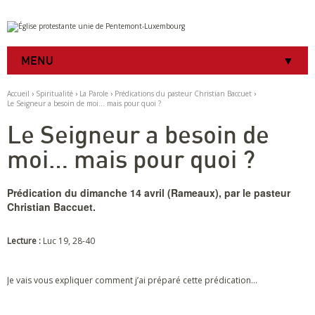
Aller
Outils
au
personnels
contenu.
|
MENU
Aller
à
la
Accueil
›
Spiritualité
›
La Parole
›
Prédications du pasteur Christian Baccuet
›
navigation
Le Seigneur a besoin de moi… mais pour quoi ?
Le Seigneur a besoin de
moi… mais pour quoi ?
Prédication du dimanche 14 avril (Rameaux), par le pasteur
Christian Baccuet.
Lecture :
Luc 19, 28-40
Je vais vous expliquer comment j’ai préparé cette prédication…