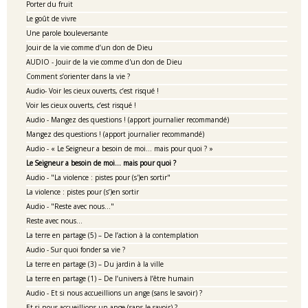
Porter du fruit
Le goût de vivre
Une parole bouleversante
Jouir de la vie comme d’un don de Dieu
AUDIO - Jouir de la vie comme d'un don de Dieu
Comment s’orienter dans la vie ?
Audio- Voir les cieux ouverts, c’est risqué !
Voir les cieux ouverts, c’est risqué !
Audio - Mangez des questions ! (apport journalier recommandé)
Mangez des questions ! (apport journalier recommandé)
Audio - « Le Seigneur a besoin de moi… mais pour quoi ? »
Le Seigneur a besoin de moi… mais pour quoi ?
Audio - "La violence : pistes pour (s')en sortir"
La violence : pistes pour (s’)en sortir
Audio - "Reste avec nous…"
Reste avec nous…
La terre en partage (5) – De l’action à la contemplation
Audio - Sur quoi fonder sa vie ?
La terre en partage (3) – Du jardin à la ville
La terre en partage (1) – De l’univers à l’être humain
Audio - Et si nous accueillions un ange (sans le savoir) ?
Et si nous accueillions un ange (sans le savoir) ?