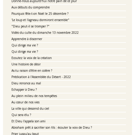
Donne-nous aujourd'hui notre pain de ce jour
Aux débuts du comprendre
Pourquoi fête-t-on Noël le 25 décembre ?
'Le loup et l'agneau dormiront ensemble"
"Dieu peut-il se tromper ?"
Vidéo du culte du dimanche 13 novembre 2022
Apprendre à discerner
Qui dirige ma vie ?
Qui dirige ma vie ?
Ecoutez la voix de la création
Une histoire de désir
As-tu raison d'être en colère ?
Prédication à l'Assemblée du Désert - 2022
Dieu renonce au mal
Echapper à Dieu ?
Au plein milieu de nos tempêtes
Au cœur de nos vies
La ville qui descend du ciel
Qui sera élu ?
Et Dieu l'appela son ami
Abraham prêt à sacrifier son fils : écouter la voix de Dieu ?
Prier jusqu’au bout