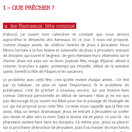
1 – QUE PRÊCHER ?
a. les Rameaux, fête connue
D’abord, j’ai ouvert mon calendrier et constaté que nous serions
aujourd’hui le dimanche des Rameaux. En ce jour, il nous est proposé,
comme chaque année, de célébrer l’entrée de Jésus à Jérusalem. Nous
fêtons l’arrivée à la fois festive et solennelle de Jésus à Jérusalem, entouré
de disciples qui louent le Seigneur, de gens étendant leurs vêtements sur le
chemin. Jésus est assis sur un ânon. Joyeuse fête, image d’Epinal, album à
colorier, branches à agiter, printemps qui s’installe, début de la semaine
sainte, bientôt la fête de Pâques et les vacances.
Le problème avec cette fête, c’est qu’elle revient chaque année… On finit
par s’y habituer, ne plus en saisir l’importance. Et le problème du
prédicateur, c’est de prêcher à nouveau, encore, sur une histoire bien
connue. Détresse personnelle en début de semaine ! Mais je ne me suis
pas découragé et j’ai ouvert ma Bible pour lire le passage de l’évangile de
Luc qui est proposé pour cette fête. Ce texte nous rappelle que la fête est
aussi, déjà, un temps dramatique. Jésus en entrant à Jérusalem va sceller
son destin et aller vers la mort. Déjà le drame est en place, ce jour-là : les
pharisiens veulent faire taire les disciples. Ce même jour, Jésus va pleurer
sur la prochaine destruction de Jérusalem, puis il va chasser les marchands