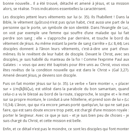
bonne nouvelle… Il a été trouvé, détaché et amené à Jésus, et sa mission
alors, se réalise. Trois indications essentielles la caractérisent.
Les disciples jettent leurs vêtements sur lui (v. 35). Ils l’habillent ! Dans la
Bible, le vêtement (ἱμάτιον) n’est pas qu’un habit, c’est aussi une part de la
personne qui le porte, un symbole de son identité. Dans l’évangile de Luc,
on voit par exemple une femme qui souffre d’une maladie qui lui fait
perdre son sang ; elle « s’approche par derrière, et touche le bord du
vêtement de Jésus. Au même instant la perte de sang s’arrête » (Lc 8,44). Les
disciples donnent à l’ânon leurs vêtements, c’est-à-dire une part d’eux-
mêmes. Ils le revêtent de leur habit de disciple. Devant le Christ, avec ses
disciples, je suis habillé du manteau de la foi ! Comme l’exprime Paul aux
Galates : « vous qui avez été baptisés pour être unis au Christ, vous vous
êtes revêtus de la condition nouvelle qui est dans le Christ » (Gal 3,27).
Amené devant Jésus, je deviens son disciple.
Puis on fait monter Jésus sur lui (v. 35). Le verbe « faire monter », « placer
sur » (ἐπιβιβάζω), est utilisé dans la parabole du bon samaritain, quand
celui-ci a vu le blessé au bord de la route, s’approche, le soigne et « le met
sur sa propre monture, le conduit à une hôtellerie, et prend soin de lui » (Lc
10,34). L’ânon, qui qui n’a encore jamais porté quelqu’un, lui qui ne sait pas
faire, qui est sans doute encore trop petit, est chargé d’une mission royale :
porter le Seigneur. Avec ce que je suis – et je suis bien peu de choses – je
suis chargé du Christ, et cette mission est belle.
Enfin, et ce détail n’est pas le moindre, ce sont les disciples qui font monter