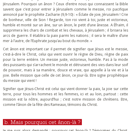
Jérusalem. Pourquoi un ânon ? Ceux d’entre nous qui connaissent la Bible
savent que c’est pour entrer à Jérusalem comme le messie, roi pacifique
annoncé par le prophète Zacharie (9,9-10) : « Éclate de joie, Jérusalem ! Crie
de bonheur, ville de Sion ! Regarde, ton roi vient à toi, juste et victorieux,
humble et monté sur un âne, sur un ânon, le petit d’une ânesse. A Éfraïm, il
supprimera les chars de combat et les chevaux, à Jérusalem ; il brisera les
arcs de guerre. Il établira la paix parmi les nations ; il sera le maître d’une
mer à l’autre, de l’Euphrate jusqu’au bout du monde. »
Cet ânon est important car il permet de signifier que Jésus est le messie,
c’est-à-dire le Christ, celui qui vient ouvrir le règne de Dieu, règne de paix
pour la terre entière. Un messie juste, victorieux, humble. Pas à la mode
des puissants qui s’arrachent le monde et détruisent des vies dans leur soif
de pouvoir, mais à sa manière, douce et vraie, qui appelle à la vie et à la
joie. Belle mission que celle de cet ânon, ce jour-là. Etre signe prophétique
du messie qui vient !
Signifier que Jésus-Christ est celui qui vient donner la paix, la joie sur cette
terre, pour tous les hommes et les femmes, ici et au loin, partout : cette
mission est la nôtre, aujourd’hui ; c’est notre mission de chrétiens. Etre,
comme l’ânon de la fête des Rameaux, témoins du Christ.
b. Mais pourquoi cet ânon-là ?
Je me suis alors demandé : pourquoi cet ânon-là ? Témoigner du Christ,