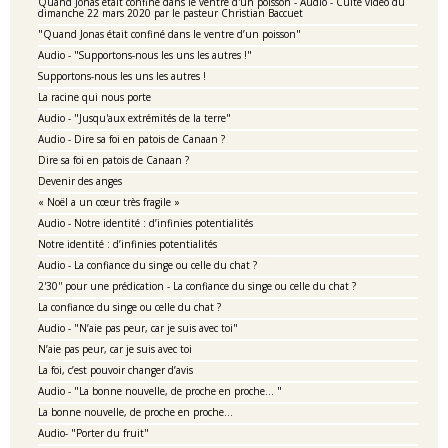
Quand Jonas était confiné dans le ventre d'un poisson - Audio - Culte vidéo du
dimanche 22 mars 2020 par le pasteur Christian Baccuet
"Quand Jonas était confiné dans le ventre d’un poisson"
Audio - "Supportons-nous les uns les autres !"
Supportons-nous les uns les autres !
La racine qui nous porte
Audio - "Jusqu'aux extrémités de la terre"
Audio - Dire sa foi en patois de Canaan ?
Dire sa foi en patois de Canaan ?
Devenir des anges
« Noël a un cœur très fragile »
Audio - Notre identité : d’infinies potentialités
Notre identité : d’infinies potentialités
Audio - La confiance du singe ou celle du chat ?
2'30'' pour une prédication - La confiance du singe ou celle du chat ?
La confiance du singe ou celle du chat ?
Audio - "N’aie pas peur, car je suis avec toi"
N’aie pas peur, car je suis avec toi
La foi, c’est pouvoir changer d’avis
Audio - "La bonne nouvelle, de proche en proche… "
La bonne nouvelle, de proche en proche…
Audio- "Porter du fruit"