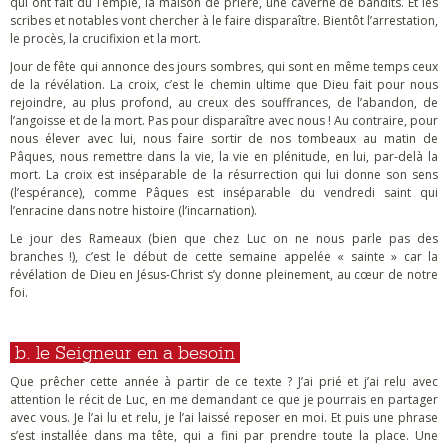
qui ont fait du Temple, la maison de prière, une caverne de bandits. Et les
scribes et notables vont chercher à le faire disparaître. Bientôt l’arrestation,
le procès, la crucifixion et la mort.
Jour de fête qui annonce des jours sombres, qui sont en même temps ceux
de la révélation. La croix, c’est le chemin ultime que Dieu fait pour nous
rejoindre, au plus profond, au creux des souffrances, de l’abandon, de
l’angoisse et de la mort. Pas pour disparaître avec nous ! Au contraire, pour
nous élever avec lui, nous faire sortir de nos tombeaux au matin de
Pâques, nous remettre dans la vie, la vie en plénitude, en lui, par-delà la
mort. La croix est inséparable de la résurrection qui lui donne son sens
(l’espérance), comme Pâques est inséparable du vendredi saint qui
l’enracine dans notre histoire (l’incarnation).
Le jour des Rameaux (bien que chez Luc on ne nous parle pas des
branches !), c’est le début de cette semaine appelée « sainte » car la
révélation de Dieu en Jésus-Christ s’y donne pleinement, au cœur de notre
foi.
b. le Seigneur en a besoin
Que prêcher cette année à partir de ce texte ? J’ai prié et j’ai relu avec
attention le récit de Luc, en me demandant ce que je pourrais en partager
avec vous. Je l’ai lu et relu, je l’ai laissé reposer en moi. Et puis une phrase
s’est installée dans ma tête, qui a fini par prendre toute la place. Une