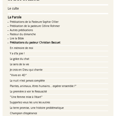
Le culte
La Parole
Prédications de la Pasteure Sophie Ollier
Prédication de la pasteure Céline Rohmer
Autres prédications
Pasteur du dimanche
Lire la Bible
Prédications du pasteur Christian Baccuet
En mémoire de moi
Y a d'la joie !
La grâce du chat
Le sens de la vie
Je crois en Dieu qui chante
"Vivre en 4D"
La nuit n'est jamais complète
Plantes, animaux, êtres humains... espérer ensemble !"
La première à voir le Ressuscité
"Une femme mise à l'écart"
Supportez-vous les uns les autres
La terre promise, une histoire problématique
Champion d'espérance