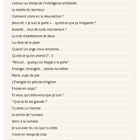
L'amour au temps de l'intelligence artificielle
La recette du bonheur
Comment croire en la résurrection ?
Jésus dit « Je suis la porte »… qu’est-ce que ça m’apporte ?
Aussitôt... tout de suite maintenant ?
La crise d'adolescence de Jésus
Lui faire de la place
Quand un ange nous rencontre...
Qu'est-ce qu'on attend (?...!)
"Minuit... quelqu'un frappe à la porte"
Etranger, étrangère... comme toi-même
Marie, sujet de joie
L'Evangile en pelures d'oignon
Encore en corps ?
Et vous, qui dites-vous que je suis ?
"Que ta foi est grande !"
Tu seras un homme
Le centre de l'univers
Venir à la lumière
Je suis avec toi, où que tu ailles
Croire en temps de crise