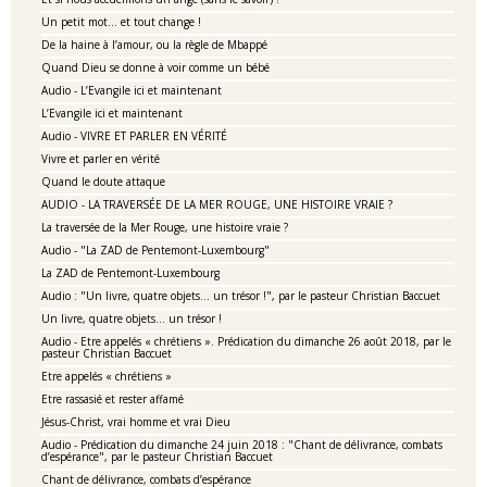
Un petit mot… et tout change !
De la haine à l’amour, ou la règle de Mbappé
Quand Dieu se donne à voir comme un bébé
Audio - L’Evangile ici et maintenant
L’Evangile ici et maintenant
Audio - VIVRE ET PARLER EN VÉRITÉ
Vivre et parler en vérité
Quand le doute attaque
AUDIO - LA TRAVERSÉE DE LA MER ROUGE, UNE HISTOIRE VRAIE ?
La traversée de la Mer Rouge, une histoire vraie ?
Audio - "La ZAD de Pentemont-Luxembourg"
La ZAD de Pentemont-Luxembourg
Audio : "Un livre, quatre objets… un trésor !", par le pasteur Christian Baccuet
Un livre, quatre objets… un trésor !
Audio - Etre appelés « chrétiens ». Prédication du dimanche 26 août 2018, par le
pasteur Christian Baccuet
Etre appelés « chrétiens »
Etre rassasié et rester affamé
Jésus-Christ, vrai homme et vrai Dieu
Audio - Prédication du dimanche 24 juin 2018 : "Chant de délivrance, combats
d’espérance", par le pasteur Christian Baccuet
Chant de délivrance, combats d’espérance