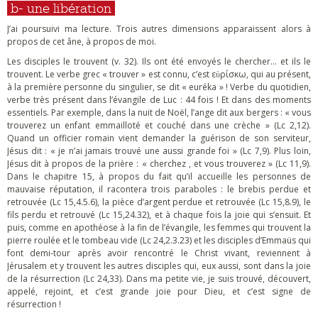
b- une libération
J’ai poursuivi ma lecture. Trois autres dimensions apparaissent alors à
propos de cet âne, à propos de moi.
Les disciples le trouvent (v. 32). Ils ont été envoyés le chercher… et ils le
trouvent. Le verbe grec « trouver » est connu, c’est εὑρίσκω, qui au présent,
à la première personne du singulier, se dit « euréka » ! Verbe du quotidien,
verbe très présent dans l’évangile de Luc : 44 fois ! Et dans des moments
essentiels. Par exemple, dans la nuit de Noël, l’ange dit aux bergers : « vous
trouverez un enfant emmailloté et couché dans une crèche » (Lc 2,12).
Quand un officier romain vient demander la guérison de son serviteur,
Jésus dit : « je n’ai jamais trouvé une aussi grande foi » (Lc 7,9). Plus loin,
Jésus dit à propos de la prière : « cherchez , et vous trouverez » (Lc 11,9).
Dans le chapitre 15, à propos du fait qu’il accueille les personnes de
mauvaise réputation, il racontera trois paraboles : le brebis perdue et
retrouvée (Lc 15,4.5.6), la pièce d’argent perdue et retrouvée (Lc 15,8.9), le
fils perdu et retrouvé (Lc 15,24.32), et à chaque fois la joie qui s’ensuit. Et
puis, comme en apothéose à la fin de l’évangile, les femmes qui trouvent la
pierre roulée et le tombeau vide (Lc 24,2.3.23) et les disciples d’Emmaüs qui
font demi-tour après avoir rencontré le Christ vivant, reviennent à
Jérusalem et y trouvent les autres disciples qui, eux aussi, sont dans la joie
de la résurrection (Lc 24,33). Dans ma petite vie, je suis trouvé, découvert,
appelé, rejoint, et c’est grande joie pour Dieu, et c’est signe de
résurrection !