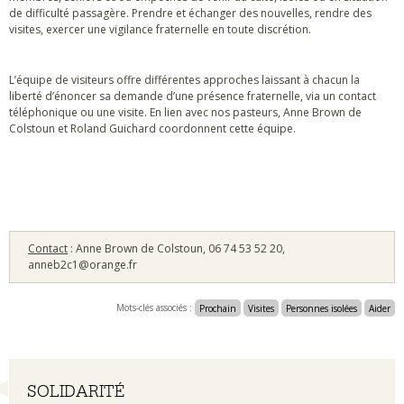
de difficulté passagère. Prendre et échanger des nouvelles, rendre des
visites, exercer une vigilance fraternelle en toute discrétion.
L’équipe de visiteurs offre différentes approches laissant à chacun la
liberté d’énoncer sa demande d’une présence fraternelle, via un contact
téléphonique ou une visite. En lien avec nos pasteurs, Anne Brown de
Colstoun et Roland Guichard coordonnent cette équipe.
Contact
: Anne Brown de Colstoun, 06 74 53 52 20,
anneb2c1@orange.fr
Mots-clés associés :
Prochain
Visites
Personnes isolées
Aider
Navigation
SOLIDARITÉ