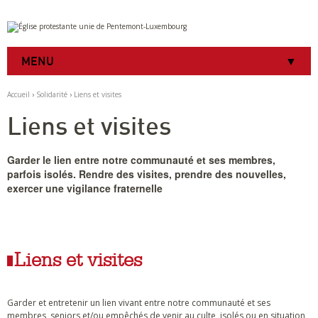
Aller
Outils
au
personnels
contenu.
|
MENU
Aller
à
la
Accueil
›
Solidarité
›
Liens et visites
navigation
Liens et visites
Garder le lien entre notre communauté et ses membres,
parfois isolés. Rendre des visites, prendre des nouvelles,
exercer une vigilance fraternelle
Liens et visites
Garder et entretenir un lien vivant entre notre communauté et ses
membres, seniors et/ou empêchés de venir au culte, isolés ou en situation