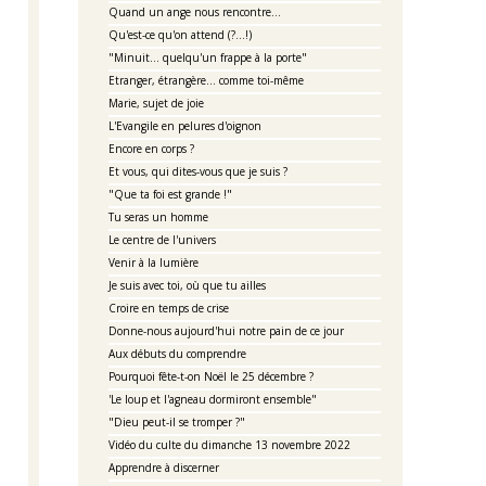
Quand un ange nous rencontre...
Qu'est-ce qu'on attend (?...!)
"Minuit... quelqu'un frappe à la porte"
Etranger, étrangère... comme toi-même
Marie, sujet de joie
L'Evangile en pelures d'oignon
Encore en corps ?
Et vous, qui dites-vous que je suis ?
"Que ta foi est grande !"
Tu seras un homme
Le centre de l'univers
Venir à la lumière
Je suis avec toi, où que tu ailles
Croire en temps de crise
Donne-nous aujourd'hui notre pain de ce jour
Aux débuts du comprendre
Pourquoi fête-t-on Noël le 25 décembre ?
'Le loup et l'agneau dormiront ensemble"
"Dieu peut-il se tromper ?"
Vidéo du culte du dimanche 13 novembre 2022
Apprendre à discerner