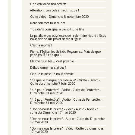
Une voix dans nos déserts
Attention, parabole à haut risque !
Culte vidéo - Dimanche 8 novembre 2020
Nous sommes tous saints
Trois défis pour que la vie soit une fête
La parabole des ouvrier.e.s de la dernière heure : Jésus
nous donne un projet de vie d’Eglise
C’est la reprise !
Pierre, l’Eglise, les clefs du Royaume… Mais de quoi
parle Jésus ? Et à qui ?
Marcher sur l’eau, c’est possible !
Déboulonner les statues ?
Ce que le masque nous dévoile
"Ce que le masque nous dévoile" - Vidéo - Direct -
Culte du dimanche 7 Juin 2020
"4 E pour Pentecôte" - Vidéo - Culte de Pentecôte -
Dimanche 31 mai 2020
"4 E pour Pentecôte" - Audio - Culte de Pentecôte -
Dimanche 31 mai 2020
"Donne-nous la prière" - Vidéo - Audio - Texte - du
culte du Dimanche 17 mai 2020
"Donne-nous la prière" - Audio - Culte du Dimanche
17 mai 2020
"Donne-nous la prière" - Vidéo - Culte du dimanche
17 mai 2020