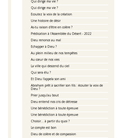
Qui dirige ma vie ?
Qui dirige ma vie ?
Ecoutez la voix de la création
Une histoire de désir
As-tu raison d'être en colère ?
Prédication à l'Assemblée du Désert - 2022
Dieu renonce au mal
Echapper à Dieu ?
Au plein milieu de nos tempêtes
Au cœur de nos vies
La ville qui descend du ciel
Qui sera élu ?
Et Dieu l'appela son ami
Abraham prêt à sacrifier son fils : écouter la voix de
Dieu ?
Prier jusqu’au bout
Dieu entend nos cris de détresse
Une bénédiction à toute épreuve
Une bénédiction à toute épreuve
Choisir... à partir du quoi ?
Le compte est bon
Dieu de colère et de compassion