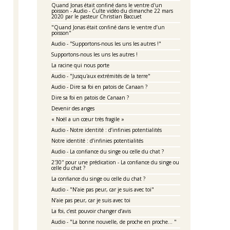
Quand Jonas était confiné dans le ventre d'un
poisson - Audio - Culte vidéo du dimanche 22 mars
2020 par le pasteur Christian Baccuet
"Quand Jonas était confiné dans le ventre d’un
poisson"
Audio - "Supportons-nous les uns les autres !"
Supportons-nous les uns les autres !
La racine qui nous porte
Audio - "Jusqu'aux extrémités de la terre"
Audio - Dire sa foi en patois de Canaan ?
Dire sa foi en patois de Canaan ?
Devenir des anges
« Noël a un cœur très fragile »
Audio - Notre identité : d’infinies potentialités
Notre identité : d’infinies potentialités
Audio - La confiance du singe ou celle du chat ?
2'30'' pour une prédication - La confiance du singe ou
celle du chat ?
La confiance du singe ou celle du chat ?
Audio - "N’aie pas peur, car je suis avec toi"
N’aie pas peur, car je suis avec toi
La foi, c’est pouvoir changer d’avis
Audio - "La bonne nouvelle, de proche en proche… "