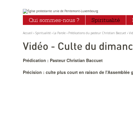
Aller
Outils
au
personnels
Qui sommes-nous ?
Spiritualité
contenu.
|
Aller
à
Accueil
›
Spiritualité
›
La Parole
›
Prédications du pasteur Christian Baccuet
›
Vi
la
navigation
Vidéo - Culte du diman
Prédication : Pasteur Christian Baccuet
Précision : culte plus court en raison de l'Assemblée 