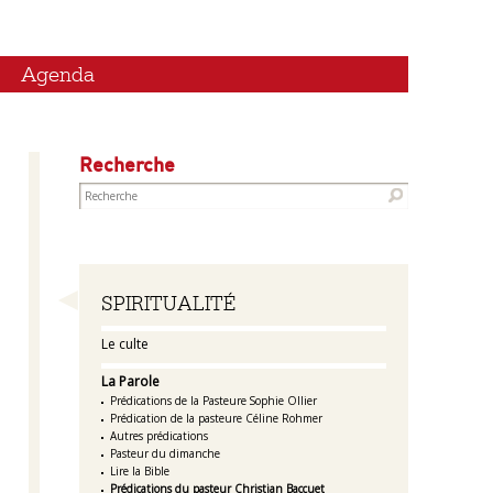
Agenda
Recherche
Navigation
SPIRITUALITÉ
Le culte
La Parole
Prédications de la Pasteure Sophie Ollier
Prédication de la pasteure Céline Rohmer
Autres prédications
Pasteur du dimanche
Lire la Bible
Prédications du pasteur Christian Baccuet