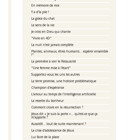
En mémoire de moi
Y a d'la joie !
La grâce du chat
Le sens de la vie
Je crois en Dieu qui chante
"Vivre en 4D"
La nuit n'est jamais complète
Plantes, animaux, êtres humains... espérer ensemble
!"
La première à voir le Ressuscité
"Une femme mise à l'écart"
Supportez-vous les uns les autres
La terre promise, une histoire problématique
Champion d'espérance
L'amour au temps de l'intelligence artificielle
La recette du bonheur
Comment croire en la résurrection ?
Jésus dit « Je suis la porte »… qu’est-ce que ça
m’apporte ?
Aussitôt... tout de suite maintenant ?
La crise d'adolescence de Jésus
Lui faire de la place