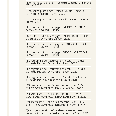
"Donne-nous la prière" - Texte du culte du Dimanche
17 mai 2020
"Trouver sa juste place" - Vidéo - Audio - Texte - du
culte du Dimanche 10 mai 2020
"Trouver sa juste place" - Texte - Culte du Dimanche
10 mai 2020
"Un temps qui nous engage" - AUDIO - CULTE DU
DIMANCHE 26 AVRIL 2020
"Un temps qui nous engage" - Vidéo - Audio - Texte
du culte du Dimanche 26 Avril 2020
"Un temps qui nous engage" - TEXTE - CULTE DU
DIMANCHE 26 AVRIL 2020
"Un temps qui nous engage" - VIDEO - CULTE DU
DIMANCHE 26 AVRIL 2020
"L'anagramme de 'Résurrection', c'est... ?" - Vidéo -
Culte de Pâques - Dimanche 12 avril 2020
"L'anagramme de 'Résurrection', c'est... ?" - Audio -
Culte de Pâques - Dimanche 12 Avril 2020
"L'anagramme de 'Résurrection', c'est... ?" - Texte -
Culte de Pâques - dimanche 12 Avril 2020
"S’ils se taisent… les pierres crieront !" - AUDIO -
CULTE DES RAMEAUX - Dimanche 5 Avril 2020
"S’ils se taisent… les pierres crieront !" - TEXTE -
CULTE DES RAMEAUX - DIMANCHE 5 AVRIL 2020
"S’ils se taisent… les pierres crieront !" - VIDEO -
CULTE DES RAMEAUX - DIMANCHE 5 AVRIL 2020
Quand Jonas était confiné dans le ventre d'un
poisson - Culte en vidéo du Dimanche 22 mars 2020