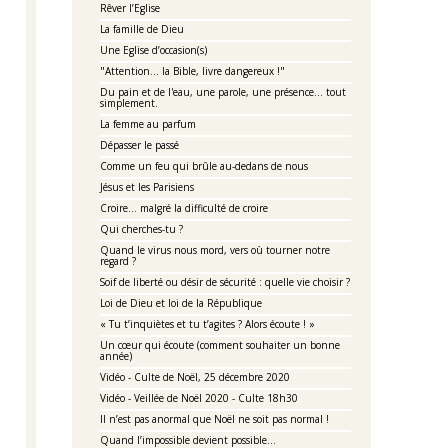
Rêver l’Eglise
La famille de Dieu
Une Eglise d’occasion(s)
"Attention... la Bible, livre dangereux !"
Du pain et de l'eau, une parole, une présence... tout
simplement.
La femme au parfum
Dépasser le passé
Comme un feu qui brûle au-dedans de nous
Jésus et les Parisiens
Croire… malgré la difficulté de croire
Qui cherches-tu ?
Quand le virus nous mord, vers où tourner notre
regard ?
Soif de liberté ou désir de sécurité : quelle vie choisir ?
Loi de Dieu et loi de la République
« Tu t’inquiètes et tu t’agites ? Alors écoute ! »
Un cœur qui écoute (comment souhaiter un bonne
année)
Vidéo - Culte de Noël, 25 décembre 2020
Vidéo - Veillée de Noël 2020 - Culte 18h30
Il n’est pas anormal que Noël ne soit pas normal !
Quand l’impossible devient possible…