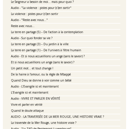
Le Seigneur a besoin de moi… mais pour quoi ?
Audio - "La violence : pistes pour (s')en sortir"
La violence : pistes pour (s’)en sortir
Audio - "Reste avec nous…"
Reste avec nous…
La terre en partage (5) – De l’action à la contemplation
Audio - Sur quoi fonder sa vie ?
La terre en partage (3) – Du jardin à la ville
La terre en partage (1) – De l’univers à l’être humain
Audio - Et si nous accueillions un ange (sans le savoir) ?
Et si nous accueillions un ange (sans le savoir) ?
Un petit mot… et tout change !
De la haine à l’amour, ou la règle de Mbappé
Quand Dieu se donne à voir comme un bébé
Audio - L’Evangile ici et maintenant
L’Evangile ici et maintenant
Audio - VIVRE ET PARLER EN VÉRITÉ
Vivre et parler en vérité
Quand le doute attaque
AUDIO - LA TRAVERSÉE DE LA MER ROUGE, UNE HISTOIRE VRAIE ?
La traversée de la Mer Rouge, une histoire vraie ?
Audio - "La ZAD de Pentemont-Luxembourg"