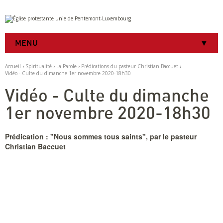
Aller
Outils
au
personnels
contenu.
|
MENU
Aller
à
la
Accueil
›
Spiritualité
›
La Parole
›
Prédications du pasteur Christian Baccuet
›
navigation
Vidéo - Culte du dimanche 1er novembre 2020-18h30
Vidéo - Culte du dimanche
1er novembre 2020-18h30
Prédication : "Nous sommes tous saints", par le pasteur
Christian Baccuet