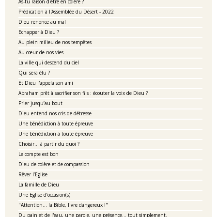
As-tu raison d'être en colère ?
Prédication à l'Assemblée du Désert - 2022
Dieu renonce au mal
Echapper à Dieu ?
Au plein milieu de nos tempêtes
Au cœur de nos vies
La ville qui descend du ciel
Qui sera élu ?
Et Dieu l'appela son ami
Abraham prêt à sacrifier son fils : écouter la voix de Dieu ?
Prier jusqu’au bout
Dieu entend nos cris de détresse
Une bénédiction à toute épreuve
Une bénédiction à toute épreuve
Choisir... à partir du quoi ?
Le compte est bon
Dieu de colère et de compassion
Rêver l’Eglise
La famille de Dieu
Une Eglise d’occasion(s)
"Attention... la Bible, livre dangereux !"
Du pain et de l'eau, une parole, une présence... tout simplement.