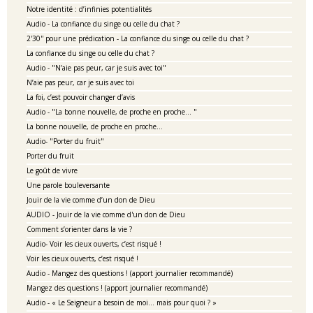
Notre identité : d’infinies potentialités
Audio - La confiance du singe ou celle du chat ?
2'30'' pour une prédication - La confiance du singe ou celle du chat ?
La confiance du singe ou celle du chat ?
Audio - "N’aie pas peur, car je suis avec toi"
N’aie pas peur, car je suis avec toi
La foi, c’est pouvoir changer d’avis
Audio - "La bonne nouvelle, de proche en proche… "
La bonne nouvelle, de proche en proche…
Audio- "Porter du fruit"
Porter du fruit
Le goût de vivre
Une parole bouleversante
Jouir de la vie comme d’un don de Dieu
AUDIO - Jouir de la vie comme d'un don de Dieu
Comment s’orienter dans la vie ?
Audio- Voir les cieux ouverts, c’est risqué !
Voir les cieux ouverts, c’est risqué !
Audio - Mangez des questions ! (apport journalier recommandé)
Mangez des questions ! (apport journalier recommandé)
Audio - « Le Seigneur a besoin de moi… mais pour quoi ? »