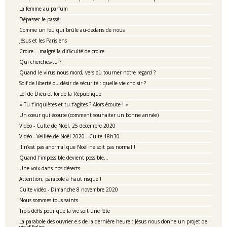
La femme au parfum
Dépasser le passé
Comme un feu qui brûle au-dedans de nous
Jésus et les Parisiens
Croire… malgré la difficulté de croire
Qui cherches-tu ?
Quand le virus nous mord, vers où tourner notre regard ?
Soif de liberté ou désir de sécurité : quelle vie choisir ?
Loi de Dieu et loi de la République
« Tu t’inquiètes et tu t’agites ? Alors écoute ! »
Un cœur qui écoute (comment souhaiter un bonne année)
Vidéo - Culte de Noël, 25 décembre 2020
Vidéo - Veillée de Noël 2020 - Culte 18h30
Il n’est pas anormal que Noël ne soit pas normal !
Quand l’impossible devient possible…
Une voix dans nos déserts
Attention, parabole à haut risque !
Culte vidéo - Dimanche 8 novembre 2020
Nous sommes tous saints
Trois défis pour que la vie soit une fête
La parabole des ouvrier.e.s de la dernière heure : Jésus nous donne un projet de
vie d’Eglise