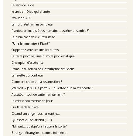
Le sens de la vie
Je crois en Dieu qui chante
"Vivre en 4D"
La nuit n'est jamais complète
Plantes, animaux, êtres humains... espérer ensemble !"
La première à voir le Ressuscité
"Une femme mise à l'écart"
Supportez-vous les uns les autres
La terre promise, une histoire problématique
Champion d'espérance
L'amour au temps de l'intelligence artificielle
La recette du bonheur
Comment croire en la résurrection ?
Jésus dit « Je suis la porte »… qu’est-ce que ça m’apporte ?
Aussitôt... tout de suite maintenant ?
La crise d'adolescence de Jésus
Lui faire de la place
Quand un ange nous rencontre...
Qu'est-ce qu'on attend (?...!)
"Minuit... quelqu'un frappe à la porte"
Etranger, étrangère... comme toi-même