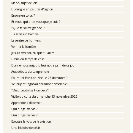
Marie, sujet de joie
L'Evangile en pelures d'oignon
Encore en corps ?
Et vous, qui dites-vous que je suis ?
"Que ta foi est grande !"
Tu seras un homme
Le centre de l'univers
Venir à la lumière
Je suis avec toi, où que tu ailles
Croire en temps de crise
Donne-nous aujourd'hui notre pain de ce jour
Aux débuts du comprendre
Pourquoi fête-t-on Noël le 25 décembre ?
'Le loup et l'agneau dormiront ensemble"
"Dieu peut-il se tromper ?"
Vidéo du culte du dimanche 13 novembre 2022
Apprendre à discerner
Qui dirige ma vie ?
Qui dirige ma vie ?
Ecoutez la voix de la création
Une histoire de désir