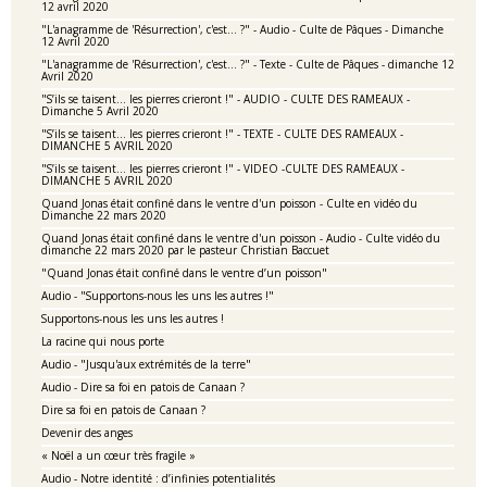
12 avril 2020
"L'anagramme de 'Résurrection', c'est... ?" - Audio - Culte de Pâques - Dimanche
12 Avril 2020
"L'anagramme de 'Résurrection', c'est... ?" - Texte - Culte de Pâques - dimanche 12
Avril 2020
"S’ils se taisent… les pierres crieront !" - AUDIO - CULTE DES RAMEAUX -
Dimanche 5 Avril 2020
"S’ils se taisent… les pierres crieront !" - TEXTE - CULTE DES RAMEAUX -
DIMANCHE 5 AVRIL 2020
"S’ils se taisent… les pierres crieront !" - VIDEO -CULTE DES RAMEAUX -
DIMANCHE 5 AVRIL 2020
Quand Jonas était confiné dans le ventre d'un poisson - Culte en vidéo du
Dimanche 22 mars 2020
Quand Jonas était confiné dans le ventre d'un poisson - Audio - Culte vidéo du
dimanche 22 mars 2020 par le pasteur Christian Baccuet
"Quand Jonas était confiné dans le ventre d’un poisson"
Audio - "Supportons-nous les uns les autres !"
Supportons-nous les uns les autres !
La racine qui nous porte
Audio - "Jusqu'aux extrémités de la terre"
Audio - Dire sa foi en patois de Canaan ?
Dire sa foi en patois de Canaan ?
Devenir des anges
« Noël a un cœur très fragile »
Audio - Notre identité : d’infinies potentialités