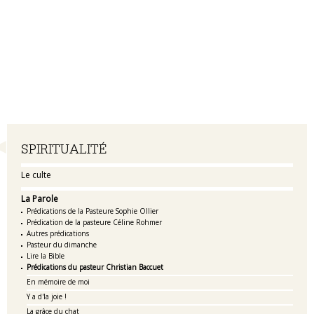
Navigation
SPIRITUALITÉ
Le culte
La Parole
Prédications de la Pasteure Sophie Ollier
Prédication de la pasteure Céline Rohmer
Autres prédications
Pasteur du dimanche
Lire la Bible
Prédications du pasteur Christian Baccuet
En mémoire de moi
Y a d'la joie !
La grâce du chat