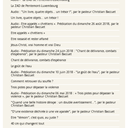
La ZAD de Pentemont-Luxembourg
Audio : "Un livre, quatre objets… un trésor !", par le pasteur Christian Baccuet
Un livre, quatre objets… un trésor !
Audio - Etre appelés « chrétiens ». Prédication du dimanche 26 août 2018, par le
pasteur Christian Baccuet
Etre appelés « chrétiens »
Etre rassasié et rester affamé
Jésus-Christ, vrai homme et vrai Dieu
Audio - Prédication du dimanche 24 juin 2018 : "Chant de délivrance, combats
d’espérance", par le pasteur Christian Baccuet
Chant de délivrance, combats d’espérance
Le goût de l'eau
Audio - Prédication du dimanche 10 juin 2018 - "Le goût de l'eau", par le pasteur
Christian Baccuet
Comment retrouver du souffle ?
Trois pistes pour dépasser la violence
Audio - Prédication du dimanche 06 mai 2018 : « Trois pistes pour dépasser la
violence », par le pasteur Christian Baccuet
"Quand une belle histoire dérape : un double avertissement…", par le pasteur
Christian Baccuet
"D’une existence déchirée à une vie apaisée", par le pasteur Christian Baccuet
Etre "témoin", c'est quoi, au juste ?
40 cm qui changent tout