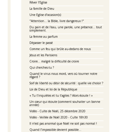
Rêver l’Eglise
La famille de Dieu
Une Eglise d’occasion(s)
"Attention... la Bible, livre dangereux !"
Du pain et de l'eau, une parole, une présence... tout
simplement.
La femme au parfum
Dépasser le passé
Comme un feu qui brûle au-dedans de nous
Jésus et les Parisiens
Croire… malgré la difficulté de croire
Qui cherches-tu ?
Quand le virus nous mord, vers où tourner notre
regard ?
Soif de liberté ou désir de sécurité : quelle vie choisir ?
Loi de Dieu et loi de la République
« Tu t’inquiètes et tu t’agites ? Alors écoute ! »
Un cœur qui écoute (comment souhaiter un bonne
année)
Vidéo - Culte de Noël, 25 décembre 2020
Vidéo - Veillée de Noël 2020 - Culte 18h30
Il n’est pas anormal que Noël ne soit pas normal !
Quand l’impossible devient possible…