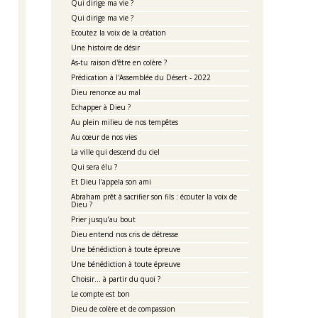
Qui dirige ma vie ?
Qui dirige ma vie ?
Ecoutez la voix de la création
Une histoire de désir
As-tu raison d'être en colère ?
Prédication à l'Assemblée du Désert - 2022
Dieu renonce au mal
Echapper à Dieu ?
Au plein milieu de nos tempêtes
Au cœur de nos vies
La ville qui descend du ciel
Qui sera élu ?
Et Dieu l'appela son ami
Abraham prêt à sacrifier son fils : écouter la voix de
Dieu ?
Prier jusqu’au bout
Dieu entend nos cris de détresse
Une bénédiction à toute épreuve
Une bénédiction à toute épreuve
Choisir... à partir du quoi ?
Le compte est bon
Dieu de colère et de compassion