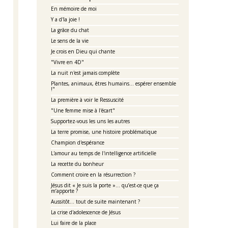
En mémoire de moi
Y a d'la joie !
La grâce du chat
Le sens de la vie
Je crois en Dieu qui chante
"Vivre en 4D"
La nuit n'est jamais complète
Plantes, animaux, êtres humains... espérer ensemble
!"
La première à voir le Ressuscité
"Une femme mise à l'écart"
Supportez-vous les uns les autres
La terre promise, une histoire problématique
Champion d'espérance
L'amour au temps de l'intelligence artificielle
La recette du bonheur
Comment croire en la résurrection ?
Jésus dit « Je suis la porte »… qu’est-ce que ça
m’apporte ?
Aussitôt... tout de suite maintenant ?
La crise d'adolescence de Jésus
Lui faire de la place