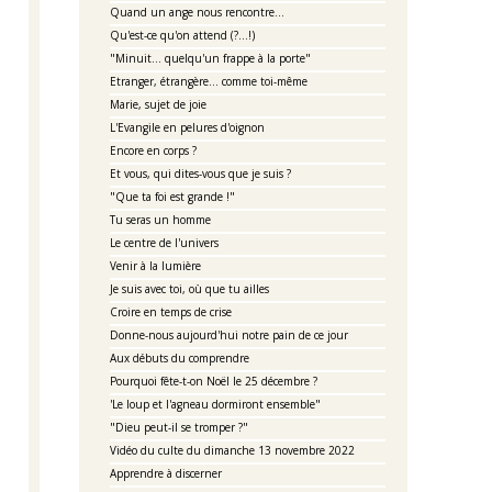
Quand un ange nous rencontre...
Qu'est-ce qu'on attend (?...!)
"Minuit... quelqu'un frappe à la porte"
Etranger, étrangère... comme toi-même
Marie, sujet de joie
L'Evangile en pelures d'oignon
Encore en corps ?
Et vous, qui dites-vous que je suis ?
"Que ta foi est grande !"
Tu seras un homme
Le centre de l'univers
Venir à la lumière
Je suis avec toi, où que tu ailles
Croire en temps de crise
Donne-nous aujourd'hui notre pain de ce jour
Aux débuts du comprendre
Pourquoi fête-t-on Noël le 25 décembre ?
'Le loup et l'agneau dormiront ensemble"
"Dieu peut-il se tromper ?"
Vidéo du culte du dimanche 13 novembre 2022
Apprendre à discerner