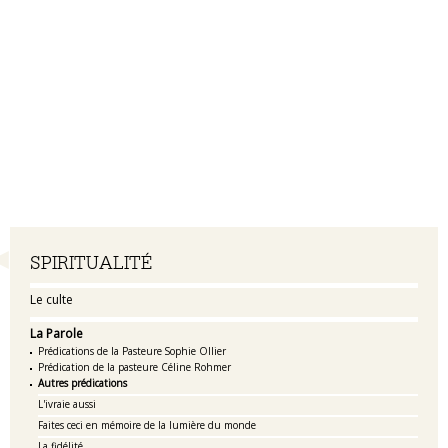
Navigation
SPIRITUALITÉ
Le culte
La Parole
Prédications de la Pasteure Sophie Ollier
Prédication de la pasteure Céline Rohmer
Autres prédications
L'ivraie aussi
Faites ceci en mémoire de la lumière du monde
La fidélité