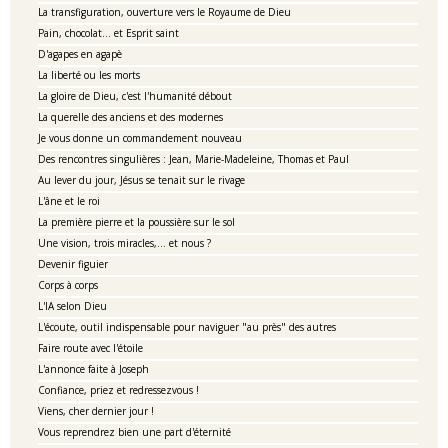
La transfiguration, ouverture vers le Royaume de Dieu
Pain, chocolat... et Esprit saint
D'agapes en agapè
La liberté ou les morts
La gloire de Dieu, c'est l'humanité débout
La querelle des anciens et des modernes
Je vous donne un commandement nouveau
Des rencontres singulières : Jean, Marie-Madeleine, Thomas et Paul
Au lever du jour, Jésus se tenait sur le rivage
L'âne et le roi
La première pierre et la poussière sur le sol
Une vision, trois miracles,... et nous ?
Devenir figuier
Corps à corps
L'IA selon Dieu
L'écoute, outil indispensable pour naviguer "au près" des autres
Faire route avec l'étoile
L'annonce faite à Joseph
Confiance, priez et redressezvous !
Viens, cher dernier jour !
Vous reprendrez bien une part d'éternité