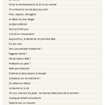
Entre le commencement et la fin du monde
On entend la voix de Jésus qui prie
Prier, respirer, témoigner
Le bâton du bon berger
Le désir enfermé
Tant qu'il fait jour
Une foi en mouvement
Aujourd'hui, je décide de ne plus être fade
En son nom
Vers une sobriété chrétienne ?
Regarde l'étoile !
Pas de trêve à Noël !
Profession du père ?
Noël sans attendre
Ézéchiel et Jésus devant le temple
Comptons sur les méchants !
Du début au début
La bourse ou la vie
Oh oui, lave-moi les pieds : les bonnes résolutions de la rentrée !
Quelques versets renversants
Dessine-moi un mouton