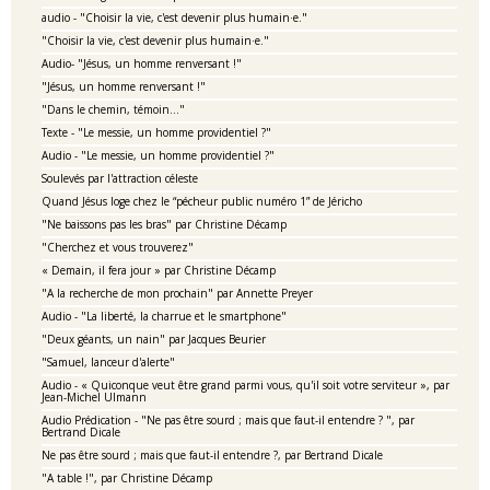
audio - "Choisir la vie, c'est devenir plus humain·e."
"Choisir la vie, c'est devenir plus humain·e."
Audio- "Jésus, un homme renversant !"
"Jésus, un homme renversant !"
"Dans le chemin, témoin..."
Texte - "Le messie, un homme providentiel ?"
Audio - "Le messie, un homme providentiel ?"
Soulevés par l'attraction céleste
Quand Jésus loge chez le “pécheur public numéro 1” de Jéricho
"Ne baissons pas les bras" par Christine Décamp
"Cherchez et vous trouverez"
« Demain, il fera jour » par Christine Décamp
"A la recherche de mon prochain" par Annette Preyer
Audio - "La liberté, la charrue et le smartphone"
"Deux géants, un nain" par Jacques Beurier
"Samuel, lanceur d'alerte"
Audio - « Quiconque veut être grand parmi vous, qu'il soit votre serviteur », par
Jean-Michel Ulmann
Audio Prédication - "Ne pas être sourd ; mais que faut-il entendre ? ", par
Bertrand Dicale
Ne pas être sourd ; mais que faut-il entendre ?, par Bertrand Dicale
"A table !", par Christine Décamp