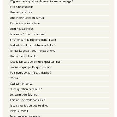
L'Eglise a-t-elle quelque chose à dire sur le mariage ?
Et le Christ soupira
Une veuve pauvre
Une inconnue et du parfum
Promis à une autre terre
Dieu nous a choisis
La manne ? Trois invitations !
En attendant le baptême dans l'Esprit
Le doute est-il compatible avec la foi ?
Fermer les yeux... pour ne pas être vu
Un portrait de famille
Quelle lampe, quelle huile, quel sommeil ?
Soyons vasque plutôt que fontaine
Mais pourquoi ça n'a pas marché ?
"Viens !"
Ceci est mon corps
"Une question de famille"
Les bannis du Seigneur
Comme une étoile dans le ciel
Je suis avec toi, où que tu ailles
Presque parfait
Servir, comme une pierre