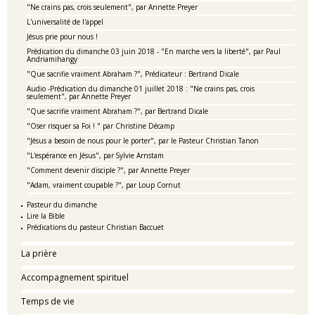
"Ne crains pas, crois seulement", par Annette Preyer
L'universalité de l'appel
Jésus prie pour nous !
Prédication du dimanche 03 juin 2018 - "En marche vers la liberté", par Paul
Andriamihangy
"Que sacrifie vraiment Abraham ?", Prédicateur : Bertrand Dicale
Audio -Prédication du dimanche 01 juillet 2018 : "Ne crains pas, crois
seulement", par Annette Preyer
"Que sacrifie vraiment Abraham ?", par Bertrand Dicale
"Oser risquer sa Foi ! " par Christine Décamp
"Jésus a besoin de nous pour le porter", par le Pasteur Christian Tanon
"L'espérance en Jésus", par Sylvie Arnstam
"Comment devenir disciple ?", par Annette Preyer
"Adam, vraiment coupable ?", par Loup Cornut
Pasteur du dimanche
Lire la Bible
Prédications du pasteur Christian Baccuet
La prière
Accompagnement spirituel
Temps de vie