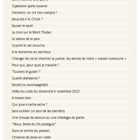
Opération porte ouverte
Vraiment, on n'a rien compris !
Jésus est-il le Christ ?
Sauver le sacré
La croix sur le Mont Thabor
Le salaire de la paix
Quand le ciel s'ouvrira
A la recherche du bonheur
Changer de vie et chercher la justice. Au service de notre « maison commune »
Pour qui, pour quoi je travaille ?
"Suivons le guide !"
Quelle obéissance ?
Seul(e) ou accompagné(e)
Vidéo du culte du dimanche 6 novembre 2022
A travers bois
Qui joue à cache-cache ?
Sans oublier un seul de ses bienfaits
Une trousse de secours ou une théologie de poche
"Nous, frères du fils prodigue"
Dans le ventre du poisson
L'histoire de Jonas en vidéo