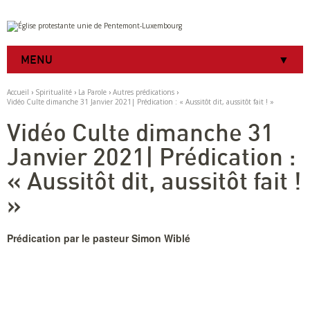
Aller
Outils
au
personnels
contenu.
|
MENU
Aller
à
la
Accueil
›
Spiritualité
›
La Parole
›
Autres prédications
›
navigation
Vidéo Culte dimanche 31 Janvier 2021| Prédication : « Aussitôt dit, aussitôt fait ! »
Vidéo Culte dimanche 31
Janvier 2021| Prédication :
« Aussitôt dit, aussitôt fait !
»
Prédication par le pasteur Simon Wiblé