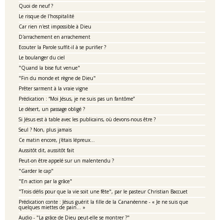
Quoi de neuf ?
Le risque de l'hospitalité
Car rien n'est impossible à Dieu
D'arrachement en arrachement
Ecouter la Parole suffit-il à se purifier ?
Le boulanger du ciel
"Quand la bise fut venue"
"Fin du monde et règne de Dieu"
Prêter sarment à la vraie vigne
Prédication : “Moi Jésus, je ne suis pas un fantôme”
Le désert, un passage obligé ?
Si Jésus est à table avec les publicains, où devons-nous être ?
Seul ? Non, plus jamais
Ce matin encore, j'étais lépreux...
Aussitôt dit, aussitôt fait
Peut-on être appelé sur un malentendu ?
"Garder le cap"
"En action par la grâce"
"Trois défis pour que la vie soit une fête", par le pasteur Christian Baccuet
Prédication conte : Jésus guérit la fille de la Cananéenne - « Je ne suis que
quelques miettes de pain… »
Audio - "La grâce de Dieu peut-elle se montrer ?"