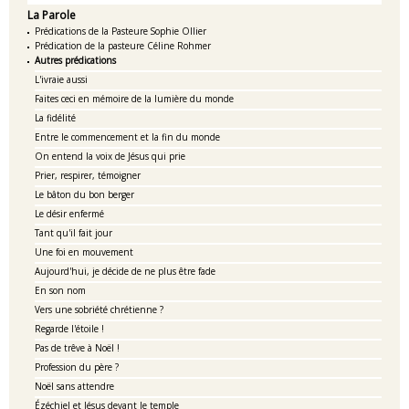
La Parole
Prédications de la Pasteure Sophie Ollier
Prédication de la pasteure Céline Rohmer
Autres prédications
L'ivraie aussi
Faites ceci en mémoire de la lumière du monde
La fidélité
Entre le commencement et la fin du monde
On entend la voix de Jésus qui prie
Prier, respirer, témoigner
Le bâton du bon berger
Le désir enfermé
Tant qu'il fait jour
Une foi en mouvement
Aujourd'hui, je décide de ne plus être fade
En son nom
Vers une sobriété chrétienne ?
Regarde l'étoile !
Pas de trêve à Noël !
Profession du père ?
Noël sans attendre
Ézéchiel et Jésus devant le temple