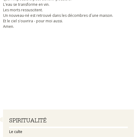
L'eau se transforme en vin.
Les morts ressuscitent.
Un nouveau-né est retrouvé dans les décombres d´une maison.
Et le ciel s'ouvrira - pour moi aussi.
Amen.
Navigation
SPIRITUALITÉ
Le culte