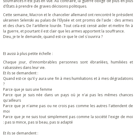
souffrances n'est pas en vue. Au contraire, la guerre oblige de plus en plus
d'États à prendre de graves décisions politiques.
Cette semaine, Macron et le chancelier allemand ont rencontré le président
ukrainien Selenski au palais de l'Elysée et ont promis de l'aide : des armes
et des chars. De l'artillerie lourde. Tout cela est censé aider et mettre fin à
la guerre, et pourtant il est clair que les armes apportent la souffrance.
Dieu, je te le demande, quand est-ce que le ciel s´ouvrira ?
Et aussi à plus petite échelle :
Chaque jour, d'innombrables personnes sont ébranlées, humiliées et
rabaissées dans leur vie.
Et ils se demandent :
Quand est-ce qu'il y aura une fin à mes humiliations et à mes dégradations
?
Parce que je suis une femme
Parce que je suis née dans un pays où je n'ai pas les mêmes chances
qu'ailleurs
Parce que je n'aime pas ou ne crois pas comme les autres l'attendent de
moi
Parce que je ne suis tout simplement pas comme la société l'exige de moi
: pas si mince, pas si beau, pas si adapté
Et ils se demandent :