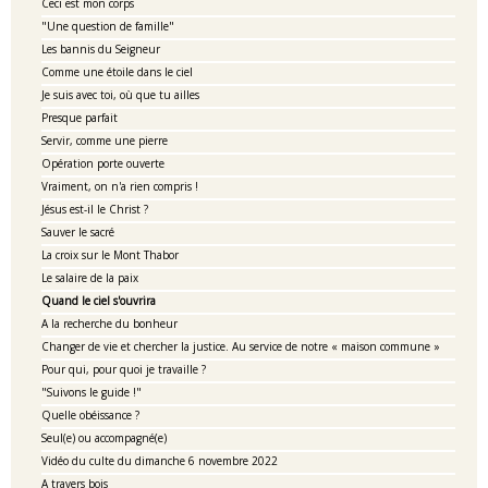
Ceci est mon corps
"Une question de famille"
Les bannis du Seigneur
Comme une étoile dans le ciel
Je suis avec toi, où que tu ailles
Presque parfait
Servir, comme une pierre
Opération porte ouverte
Vraiment, on n'a rien compris !
Jésus est-il le Christ ?
Sauver le sacré
La croix sur le Mont Thabor
Le salaire de la paix
Quand le ciel s'ouvrira
A la recherche du bonheur
Changer de vie et chercher la justice. Au service de notre « maison commune »
Pour qui, pour quoi je travaille ?
"Suivons le guide !"
Quelle obéissance ?
Seul(e) ou accompagné(e)
Vidéo du culte du dimanche 6 novembre 2022
A travers bois