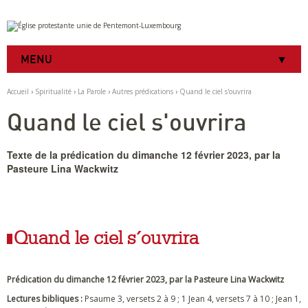
Aller
Outils
au
personnels
contenu.
|
MENU
Aller
à
la
Accueil
›
Spiritualité
›
La Parole
›
Autres prédications
›
Quand le ciel s'ouvrira
navigation
Quand le ciel s'ouvrira
Texte de la prédication du dimanche 12 février 2023, par la
Pasteure Lina Wackwitz
Quand le ciel s´ouvrira
Prédication du dimanche 12 février 2023, par la Pasteure Lina Wackwitz
Lectures bibliques :
Psaume 3, versets 2 à 9 ; 1 Jean 4, versets 7 à 10 ; Jean 1,