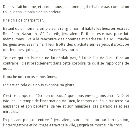
Dieu se fait homme, et parmi nous, les hommes, il n'habite pas comme un
roi, ni dans un palais de splendeur.
Il naît fils de charpentier.
En tant qu´un homme simple sans rang ni nom, il habite les lieux terrestres :
Bethléem, Nazareth, Génézareth, Jérusalem. Et il ne reste pas pour lui-
même, mais il va à la rencontre des hommes et s'adresse à eux. Il touche
les gens avec ses mains, il leur frotte des crachats sur les yeux, il s'occupe
des femmes qui saignent, il va vers les morts.
Tout ce qui est humain ne lui déplaît pas, à lui, le Fils de Dieu. Bien au
contraire : c'est précisément dans cette corporalité qu'il se rapproche de
nous.
Il touche nos corps et nos âmes.
Et c'est en cela que nous avons vu sa gloire.
C'est ce temps de l'"être en dessous" que nous envisageons entre Noël et
Pâques : le temps de l'incarnation de Dieu, le temps de Jésus sur terre. Sa
naissance et son baptême, sa vie et son ministère, ses paraboles et ses
miracles.
En passant par son entrée à Jérusalem, son humiliation par l'arrestation,
l'interrogatoire et l'outrage à travers la ville, jusqu'à sa mort sur la croix.