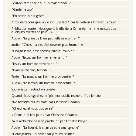
Peut-on être appelé sur un malentendu ?
"Garder le cap"
"En action par la grâce"
"Trois défis pour que la vie soit une fête", par le pasteur Christian Baccuet
Prédication conte : Jésus guérit la fille de la Cananéenne - « Je ne suis que
quelques miettes de pain… »
Audio - "La grâce de Dieu peut-elle se montrer ?"
audio - "Choisir la vie, c'est devenir plus humain·e."
"Choisir la vie, c'est devenir plus humain·e."
Audio- "Jésus, un homme renversant !"
"Jésus, un homme renversant !"
"Dans le chemin, témoin..."
Texte - "Le messie, un homme providentiel ?"
Audio - "Le messie, un homme providentiel ?"
Soulevés par l'attraction céleste
Quand Jésus loge chez le “pécheur public numéro 1” de Jéricho
"Ne baissons pas les bras" par Christine Décamp
"Cherchez et vous trouverez"
« Demain, il fera jour » par Christine Décamp
"A la recherche de mon prochain" par Annette Preyer
Audio - "La liberté, la charrue et le smartphone"
"Deux géants, un nain" par Jacques Beurier