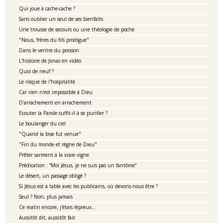
Qui joue à cache-cache ?
Sans oublier un seul de ses bienfaits
Une trousse de secours ou une théologie de poche
"Nous, frères du fils prodigue"
Dans le ventre du poisson
L'histoire de Jonas en vidéo
Quoi de neuf ?
Le risque de l'hospitalité
Car rien n'est impossible à Dieu
D'arrachement en arrachement
Ecouter la Parole suffit-il à se purifier ?
Le boulanger du ciel
"Quand la bise fut venue"
"Fin du monde et règne de Dieu"
Prêter sarment à la vraie vigne
Prédication : “Moi Jésus, je ne suis pas un fantôme”
Le désert, un passage obligé ?
Si Jésus est à table avec les publicains, où devons-nous être ?
Seul ? Non, plus jamais
Ce matin encore, j'étais lépreux...
Aussitôt dit, aussitôt fait