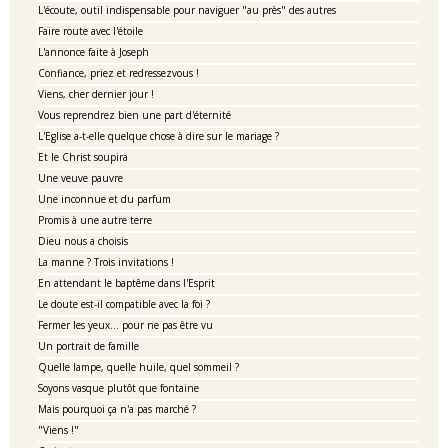
L'écoute, outil indispensable pour naviguer "au près" des autres
Faire route avec l'étoile
L'annonce faite à Joseph
Confiance, priez et redressezvous !
Viens, cher dernier jour !
Vous reprendrez bien une part d'éternité
L'Eglise a-t-elle quelque chose à dire sur le mariage ?
Et le Christ soupira
Une veuve pauvre
Une inconnue et du parfum
Promis à une autre terre
Dieu nous a choisis
La manne ? Trois invitations !
En attendant le baptême dans l'Esprit
Le doute est-il compatible avec la foi ?
Fermer les yeux... pour ne pas être vu
Un portrait de famille
Quelle lampe, quelle huile, quel sommeil ?
Soyons vasque plutôt que fontaine
Mais pourquoi ça n'a pas marché ?
"Viens !"