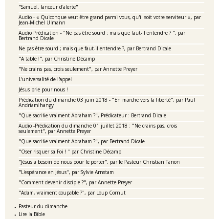
"Samuel, lanceur d'alerte"
Audio - « Quiconque veut être grand parmi vous, qu'il soit votre serviteur », par
Jean-Michel Ulmann
Audio Prédication - "Ne pas être sourd ; mais que faut-il entendre ? ", par
Bertrand Dicale
Ne pas être sourd ; mais que faut-il entendre ?, par Bertrand Dicale
"A table !", par Christine Décamp
"Ne crains pas, crois seulement", par Annette Preyer
L'universalité de l'appel
Jésus prie pour nous !
Prédication du dimanche 03 juin 2018 - "En marche vers la liberté", par Paul
Andriamihangy
"Que sacrifie vraiment Abraham ?", Prédicateur : Bertrand Dicale
Audio -Prédication du dimanche 01 juillet 2018 : "Ne crains pas, crois
seulement", par Annette Preyer
"Que sacrifie vraiment Abraham ?", par Bertrand Dicale
"Oser risquer sa Foi ! " par Christine Décamp
"Jésus a besoin de nous pour le porter", par le Pasteur Christian Tanon
"L'espérance en Jésus", par Sylvie Arnstam
"Comment devenir disciple ?", par Annette Preyer
"Adam, vraiment coupable ?", par Loup Cornut
Pasteur du dimanche
Lire la Bible