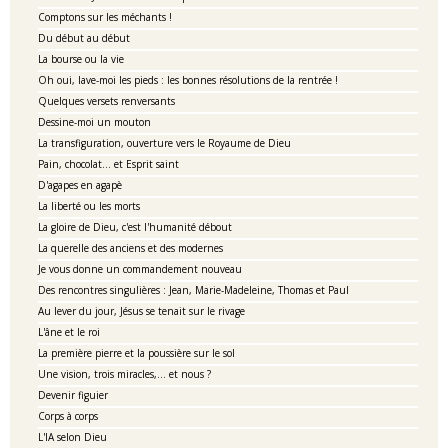
Comptons sur les méchants !
Du début au début
La bourse ou la vie
Oh oui, lave-moi les pieds : les bonnes résolutions de la rentrée !
Quelques versets renversants
Dessine-moi un mouton
La transfiguration, ouverture vers le Royaume de Dieu
Pain, chocolat... et Esprit saint
D'agapes en agapè
La liberté ou les morts
La gloire de Dieu, c'est l'humanité débout
La querelle des anciens et des modernes
Je vous donne un commandement nouveau
Des rencontres singulières : Jean, Marie-Madeleine, Thomas et Paul
Au lever du jour, Jésus se tenait sur le rivage
L'âne et le roi
La première pierre et la poussière sur le sol
Une vision, trois miracles,... et nous ?
Devenir figuier
Corps à corps
L'IA selon Dieu