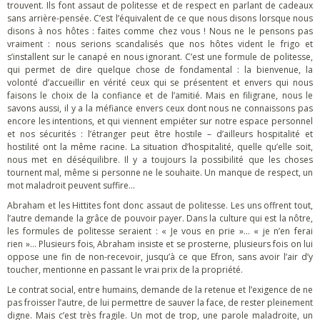
trouvent. Ils font assaut de politesse et de respect en parlant de cadeaux
sans arrière-pensée. C’est l’équivalent de ce que nous disons lorsque nous
disons à nos hôtes : faites comme chez vous ! Nous ne le pensons pas
vraiment : nous serions scandalisés que nos hôtes vident le frigo et
s’installent sur le canapé en nous ignorant. C’est une formule de politesse,
qui permet de dire quelque chose de fondamental : la bienvenue, la
volonté d’accueillir en vérité ceux qui se présentent et envers qui nous
faisons le choix de la confiance et de l’amitié. Mais en filigrane, nous le
savons aussi, il y a la méfiance envers ceux dont nous ne connaissons pas
encore les intentions, et qui viennent empiéter sur notre espace personnel
et nos sécurités : l’étranger peut être hostile – d’ailleurs hospitalité et
hostilité ont la même racine. La situation d’hospitalité, quelle qu’elle soit,
nous met en déséquilibre. Il y a toujours la possibilité que les choses
tournent mal, même si personne ne le souhaite. Un manque de respect, un
mot maladroit peuvent suffire…
Abraham et les Hittites font donc assaut de politesse. Les uns offrent tout,
l’autre demande la grâce de pouvoir payer. Dans la culture qui est la nôtre,
les formules de politesse seraient : « Je vous en prie »… « je n’en ferai
rien »… Plusieurs fois, Abraham insiste et se prosterne, plusieurs fois on lui
oppose une fin de non-recevoir, jusqu’à ce que Efron, sans avoir l’air d’y
toucher, mentionne en passant le vrai prix de la propriété.
Le contrat social, entre humains, demande de la retenue et l’exigence de ne
pas froisser l’autre, de lui permettre de sauver la face, de rester pleinement
digne. Mais c’est très fragile. Un mot de trop, une parole maladroite, un