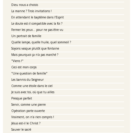
Dieu nous a choisis
La manne ? Trois invitations !
En attendant le baptême dans l'Esprit
Le doute est-il compatible avec la foi ?
Fermer les yeux... pour ne pas être vu
Un portrait de famille
Quelle lampe, quelle huile, quel sommeil ?
Soyons vasque plutôt que fontaine
Mais pourquoi ça n'a pas marché ?
"Viens !"
Ceci est mon corps
"Une question de famille"
Les bannis du Seigneur
Comme une étoile dans le ciel
Je suis avec toi, où que tu ailles
Presque parfait
Servir, comme une pierre
Opération porte ouverte
Vraiment, on n'a rien compris !
Jésus est-il le Christ ?
Sauver le sacré