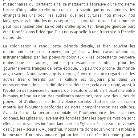
missionnaires qui partaient ainsi se mettaient à l’épreuve d’une troisième
forme d’hospitalité : celle qui consiste à savoir que nous sommes des
étrangers les uns pour les autres, que nos cultures, nos milieux, nos
langages, nos habitudes nous séparent, et pourtant qu’une foi commune
peut nous rassembler. La volonté d’aller apporter l’Évangile quelque part
était fondée dans l’idée que Dieu nous appelle à une fraternité à l’échelle
du monde.
La colonisation a rendu cette période difficile, et bien souvent les
missionnaires se sont trouvés, en général à leur corps défendant,
instrumentalisés par les pouvoirs coloniaux – les protestants peut-être
moins que les autres, tant le protestantisme semblait, pour les
gouvernements français de cette époque, un peu trop proche du monde
anglo-saxon. Nous avons appris, depuis, à voir que notre regard sur des
autres très différents par la culture est toujours pris dans un
ethnocentrisme dont il est difficile de se détacher ; cela a contribué, aussi, à
l’évolution des sciences humaines, qui a exploré combien l’hospitalité entre
humains, même au nom des meilleures intentions, recouvre des luttes de
pouvoir et d’influence, et de la violence sociale. L’histoire de la mission
montre les évolutions profondes de notre compréhension des cultures.
Avec la fin de la période coloniale et l’indépendance des anciennes
colonies, les Églises qui avaient été fondées dans les pays de mission sont
elles aussi devenues indépendantes et les Églises « filles » sont devenues
des Églises « sœurs ». Aujourd’hui, l’hospitalité dont nous vivons n’est plus à
la mesure d’un missionnaire qui arrive en contrée inconnue pour y