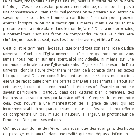
En ce sens, l’hospitalité n’est pas une loi, mais le substrat de toute notre
théologie. C’est une question profondément éthique, qui ne touche pas à
une connaissance du bien et du mal (comme on se poserait la question de
savoir quelles sont les « bonnes » conditions à remplir pour pouvoir
exercer l’hospitalité ou pour savoir qui la mérite), mais à ce qui touche
profondément à notre place dans le monde, face à Dieu, à nos prochains,
à nous-mêmes. C’est une façon de comprendre ce que veut dire être
chrétien, non pas tout seul, mais liés à tous les autres, et liés à Dieu.
C’est ici, et je terminerai là-dessus, que prend tout son sens l’idée d’Église
universelle. Confesser l’Église universelle, c’est dire que nous ne pouvons
jamais nous replier sur une spiritualité individuelle, ni même sur une
communauté locale ou une Église nationale. L’Église est à la mesure du Dieu
universel dont la figure d’Abraham rendait déjà compte dans les textes
bibliques : seul Dieu en connaît les contours et les réalités, mais partout
elle vit de l’hospitalité première offerte par Dieu à ses enfants. Partout sur
cette terre, il existe des communautés chrétiennes où l’Évangile prend une
saveur particulière : partout, dans des cultures bien différentes, des
humains sont transformés par la grâce offerte. Comprendre et entendre
cela, c’est s’ouvrir à une manifestation de la grâce de Dieu qui est
incommensurable à nos particularismes culturels : c’est une chance offerte
de comprendre un peu mieux la hauteur, la largeur, la profondeur de
l’amour de Dieu pour ses enfants.
Qu’il nous soit donné de n’être, nous aussi, que des étrangers, des hôtes
de passage, mais ancrés dans une réalité qui nous dépasse infiniment et