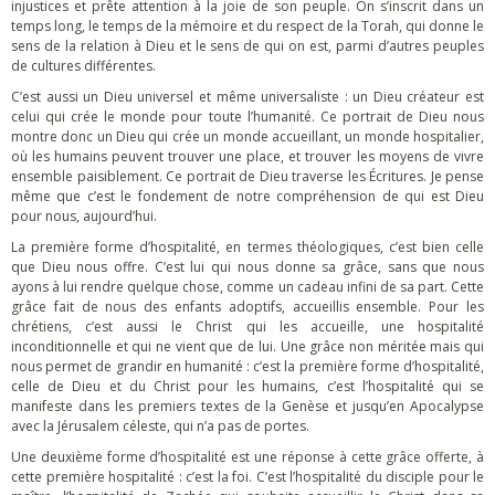
injustices et prête attention à la joie de son peuple. On s’inscrit dans un
temps long, le temps de la mémoire et du respect de la Torah, qui donne le
sens de la relation à Dieu et le sens de qui on est, parmi d’autres peuples
de cultures différentes.
C’est aussi un Dieu universel et même universaliste : un Dieu créateur est
celui qui crée le monde pour toute l’humanité. Ce portrait de Dieu nous
montre donc un Dieu qui crée un monde accueillant, un monde hospitalier,
où les humains peuvent trouver une place, et trouver les moyens de vivre
ensemble paisiblement. Ce portrait de Dieu traverse les Écritures. Je pense
même que c’est le fondement de notre compréhension de qui est Dieu
pour nous, aujourd’hui.
La première forme d’hospitalité, en termes théologiques, c’est bien celle
que Dieu nous offre. C’est lui qui nous donne sa grâce, sans que nous
ayons à lui rendre quelque chose, comme un cadeau infini de sa part. Cette
grâce fait de nous des enfants adoptifs, accueillis ensemble. Pour les
chrétiens, c’est aussi le Christ qui les accueille, une hospitalité
inconditionnelle et qui ne vient que de lui. Une grâce non méritée mais qui
nous permet de grandir en humanité : c’est la première forme d’hospitalité,
celle de Dieu et du Christ pour les humains, c’est l’hospitalité qui se
manifeste dans les premiers textes de la Genèse et jusqu’en Apocalypse
avec la Jérusalem céleste, qui n’a pas de portes.
Une deuxième forme d’hospitalité est une réponse à cette grâce offerte, à
cette première hospitalité : c’est la foi. C’est l’hospitalité du disciple pour le