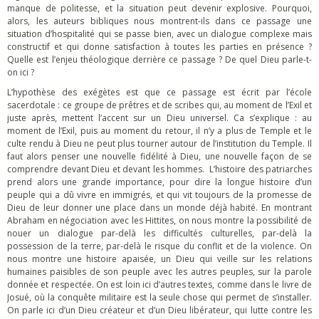
manque de politesse, et la situation peut devenir explosive. Pourquoi,
alors, les auteurs bibliques nous montrent-ils dans ce passage une
situation d’hospitalité qui se passe bien, avec un dialogue complexe mais
constructif et qui donne satisfaction à toutes les parties en présence ?
Quelle est l’enjeu théologique derrière ce passage ? De quel Dieu parle-t-
on ici ?
L’hypothèse des exégètes est que ce passage est écrit par l’école
sacerdotale : ce groupe de prêtres et de scribes qui, au moment de l’Exil et
juste après, mettent l’accent sur un Dieu universel. Ca s’explique : au
moment de l’Exil, puis au moment du retour, il n’y a plus de Temple et le
culte rendu à Dieu ne peut plus tourner autour de l’institution du Temple. Il
faut alors penser une nouvelle fidélité à Dieu, une nouvelle façon de se
comprendre devant Dieu et devant les hommes. L’histoire des patriarches
prend alors une grande importance, pour dire la longue histoire d’un
peuple qui a dû vivre en immigrés, et qui vit toujours de la promesse de
Dieu de leur donner une place dans un monde déjà habité. En montrant
Abraham en négociation avec les Hittites, on nous montre la possibilité de
nouer un dialogue par-delà les difficultés culturelles, par-delà la
possession de la terre, par-delà le risque du conflit et de la violence. On
nous montre une histoire apaisée, un Dieu qui veille sur les relations
humaines paisibles de son peuple avec les autres peuples, sur la parole
donnée et respectée. On est loin ici d’autres textes, comme dans le livre de
Josué, où la conquête militaire est la seule chose qui permet de s’installer.
On parle ici d’un Dieu créateur et d’un Dieu libérateur, qui lutte contre les