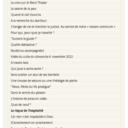
La croix sur le Mont Thabor
Le salaire de la paix
Quand le ciel s'ouvrira
A la recherche du bonheur
Changer de vie et chercher la justice. Au service de notre « maison commune »
Pour qui, pour quoi je travaille ?
"Suivons le guide !"
Quelle obéissance ?
Seul(e) ou accompagné(e)
Vidéo du culte du dimanche 6 novembre 2022
A travers bois
Qui joue à cache-cache ?
Sans oublier un seul de ses bienfaits
Une trousse de secours ou une théologie de poche
"Nous, frères du fils prodigue"
Dans le ventre du poisson
L'histoire de Jonas en vidéo
Quoi de neuf ?
Le risque de l'hospitalité
Car rien n'est impossible à Dieu
D'arrachement en arrachement