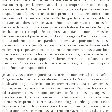
maître, l’hospitalité de Zachée qui souhaite accueillir le Christ dans sa
maison, et qui est lui-même accueilli à sa propre table par celui qui
s’avance. Accueillir Dieu, accueillir le Christ, ça ne vient pas de nous : c’est
toujours une réponse à un accueil premier. Et c’est très difficile aux
humains… Si Abraham, encore lui, est l’archétype de ce croyant capable de
recevoir Dieu alors qu’il ne le savait même pas, toute l’histoire du ministère
terrestre de Jésus montre à quel point cette histoire d’accueil de Dieu par
les humains est compliquée. Le Christ vient dans le monde, mais les
humains ne savent pas le recevoir : il est un visage de Dieu trop étonnant,
trop scandaleux, il porte une parole trop renversante pour que l’histoire se
passe sans histoire. Jusqu’à la croix… Les êtres humains se figurent qu’ils
veulent et qu’ils peuvent rencontrer Dieu par eux-mêmes, nous savons bien
que ce n’est pas vrai. La foi ne naît pas de la volonté, même la meilleure :
c’est une réponse à un appel, une liberté offerte par le créateur à ses
créatures. L’hospitalité des humains envers Dieu, la foi, est toujours
problématique, toujours difficile.
Je viens vous parler aujourd’hui au titre de mon ministère au Défap,
l’organisme héritier de la Société des missions. La Maison des missions,
boulevard Arago, est le lieu où les premiers missionnaires venaient se
former, avant de partir souvent très loin, bien avant l’époque des avions. Il
fallait apprendre des techniques de survie, parfois, et puis des langues de
pays lointains. A Paris se trouvaient tous les grands instituts de langues
orientales, les premiers chercheurs en ethnologie, en ethnographie : c’était
la première façon de prendre contact avec un lieu de mission, par la
préparation longue et minutieuse à la rencontre avec d’autres cultures. Les