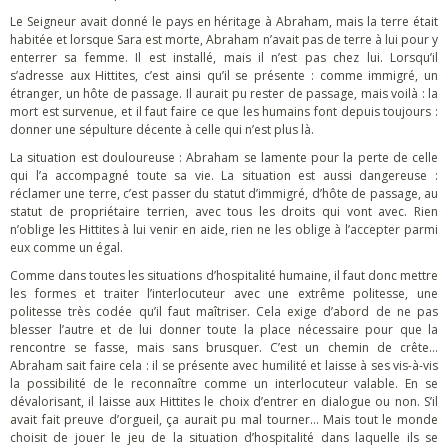
Le Seigneur avait donné le pays en héritage à Abraham, mais la terre était
habitée et lorsque Sara est morte, Abraham n’avait pas de terre à lui pour y
enterrer sa femme. Il est installé, mais il n’est pas chez lui. Lorsqu’il
s’adresse aux Hittites, c’est ainsi qu’il se présente : comme immigré, un
étranger, un hôte de passage. Il aurait pu rester de passage, mais voilà : la
mort est survenue, et il faut faire ce que les humains font depuis toujours :
donner une sépulture décente à celle qui n’est plus là.
La situation est douloureuse : Abraham se lamente pour la perte de celle
qui l’a accompagné toute sa vie. La situation est aussi dangereuse :
réclamer une terre, c’est passer du statut d’immigré, d’hôte de passage, au
statut de propriétaire terrien, avec tous les droits qui vont avec. Rien
n’oblige les Hittites à lui venir en aide, rien ne les oblige à l’accepter parmi
eux comme un égal.
Comme dans toutes les situations d’hospitalité humaine, il faut donc mettre
les formes et traiter l’interlocuteur avec une extrême politesse, une
politesse très codée qu’il faut maîtriser. Cela exige d’abord de ne pas
blesser l’autre et de lui donner toute la place nécessaire pour que la
rencontre se fasse, mais sans brusquer. C’est un chemin de crête…
Abraham sait faire cela : il se présente avec humilité et laisse à ses vis-à-vis
la possibilité de le reconnaître comme un interlocuteur valable. En se
dévalorisant, il laisse aux Hittites le choix d’entrer en dialogue ou non. S’il
avait fait preuve d’orgueil, ça aurait pu mal tourner… Mais tout le monde
choisit de jouer le jeu de la situation d’hospitalité dans laquelle ils se