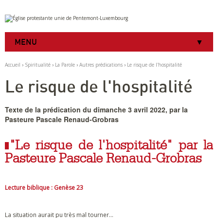
Aller
Outils
au
personnels
contenu.
|
MENU
Aller
à
la
Accueil
›
Spiritualité
›
La Parole
›
Autres prédications
›
Le risque de l'hospitalité
navigation
Le risque de l'hospitalité
Texte de la prédication du dimanche 3 avril 2022, par la
Pasteure Pascale Renaud-Grobras
"Le risque de l'hospitalité" par la
Pasteure Pascale Renaud-Grobras
Lecture biblique : Genèse 23
La situation aurait pu très mal tourner…