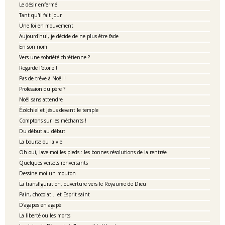
Le désir enfermé
Tant qu'il fait jour
Une foi en mouvement
Aujourd'hui, je décide de ne plus être fade
En son nom
Vers une sobriété chrétienne ?
Regarde l'étoile !
Pas de trêve à Noël !
Profession du père ?
Noël sans attendre
Ézéchiel et Jésus devant le temple
Comptons sur les méchants !
Du début au début
La bourse ou la vie
Oh oui, lave-moi les pieds : les bonnes résolutions de la rentrée !
Quelques versets renversants
Dessine-moi un mouton
La transfiguration, ouverture vers le Royaume de Dieu
Pain, chocolat... et Esprit saint
D'agapes en agapè
La liberté ou les morts