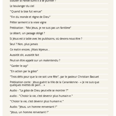
Ecouter la Parole suffit-il à se purifier ?
Le boulanger du ciel
"Quand la bise fut venue"
"Fin du monde et règne de Dieu"
Prêter sarment à la vraie vigne
Prédication : “Moi Jésus, je ne suis pas un fantôme”
Le désert, un passage obligé ?
Si Jésus est à table avec les publicains, où devons-nous être ?
Seul ? Non, plus jamais
Ce matin encore, j'étais lépreux...
Aussitôt dit, aussitôt fait
Peut-on être appelé sur un malentendu ?
"Garder le cap"
"En action par la grâce"
"Trois défis pour que la vie soit une fête", par le pasteur Christian Baccuet
Prédication conte : Jésus guérit la fille de la Cananéenne - « Je ne suis que
quelques miettes de pain… »
Audio - "La grâce de Dieu peut-elle se montrer ?"
audio - "Choisir la vie, c'est devenir plus humain·e."
"Choisir la vie, c'est devenir plus humain·e."
Audio- "Jésus, un homme renversant !"
"Jésus, un homme renversant !"