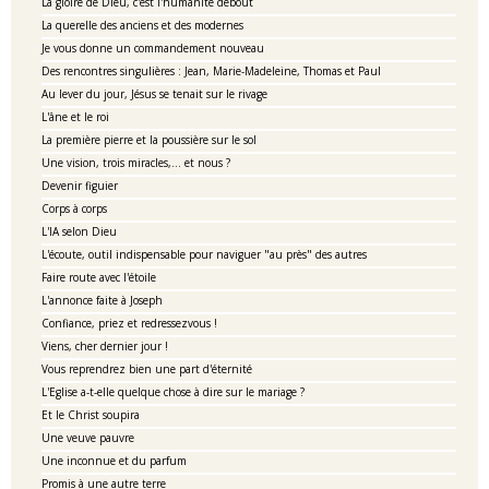
La gloire de Dieu, c'est l'humanité débout
La querelle des anciens et des modernes
Je vous donne un commandement nouveau
Des rencontres singulières : Jean, Marie-Madeleine, Thomas et Paul
Au lever du jour, Jésus se tenait sur le rivage
L'âne et le roi
La première pierre et la poussière sur le sol
Une vision, trois miracles,... et nous ?
Devenir figuier
Corps à corps
L'IA selon Dieu
L'écoute, outil indispensable pour naviguer "au près" des autres
Faire route avec l'étoile
L'annonce faite à Joseph
Confiance, priez et redressezvous !
Viens, cher dernier jour !
Vous reprendrez bien une part d'éternité
L'Eglise a-t-elle quelque chose à dire sur le mariage ?
Et le Christ soupira
Une veuve pauvre
Une inconnue et du parfum
Promis à une autre terre