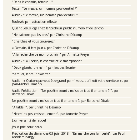
"Dans le chemin, témoin..."
Texte - "Le messie, un homme providentiel ?"
Audio - "Le messie, un homme providentiel ?"
Soulevés par l'attraction céleste
Quand Jésus loge chez le “pécheur public numéro 1” de Jéricho
"Ne baissons pas les bras" par Christine Décamp
"Cherchez et vous trouverez"
« Demain, il fera jour » par Christine Décamp
"A la recherche de mon prochain" par Annette Preyer
Audio - "La liberté, la charrue et le smartphone"
"Deux géants, un nain" par Jacques Beurier
"Samuel, lanceur d'alerte"
Audio - « Quiconque veut être grand parmi vous, qu'il soit votre serviteur », par
Jean-Michel Ulmann
Audio Prédication - "Ne pas être sourd ; mais que faut-il entendre ? ", par
Bertrand Dicale
Ne pas être sourd ; mais que faut-il entendre ?, par Bertrand Dicale
"A table !", par Christine Décamp
"Ne crains pas, crois seulement", par Annette Preyer
L'universalité de l'appel
Jésus prie pour nous !
Prédication du dimanche 03 juin 2018 - "En marche vers la liberté", par Paul
Andriamihangy