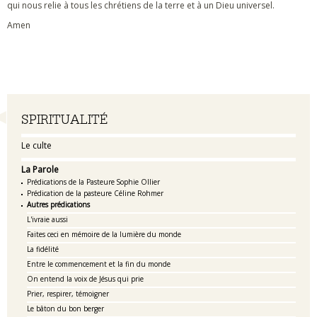
qui nous relie à tous les chrétiens de la terre et à un Dieu universel.
Amen
Navigation
SPIRITUALITÉ
Le culte
La Parole
Prédications de la Pasteure Sophie Ollier
Prédication de la pasteure Céline Rohmer
Autres prédications
L'ivraie aussi
Faites ceci en mémoire de la lumière du monde
La fidélité
Entre le commencement et la fin du monde
On entend la voix de Jésus qui prie
Prier, respirer, témoigner
Le bâton du bon berger