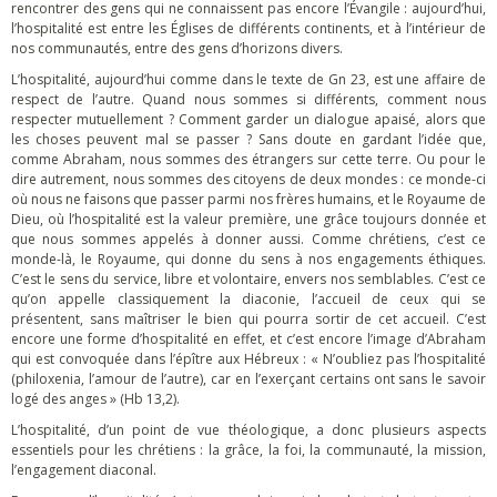
rencontrer des gens qui ne connaissent pas encore l’Évangile : aujourd’hui,
l’hospitalité est entre les Églises de différents continents, et à l’intérieur de
nos communautés, entre des gens d’horizons divers.
L’hospitalité, aujourd’hui comme dans le texte de Gn 23, est une affaire de
respect de l’autre. Quand nous sommes si différents, comment nous
respecter mutuellement ? Comment garder un dialogue apaisé, alors que
les choses peuvent mal se passer ? Sans doute en gardant l’idée que,
comme Abraham, nous sommes des étrangers sur cette terre. Ou pour le
dire autrement, nous sommes des citoyens de deux mondes : ce monde-ci
où nous ne faisons que passer parmi nos frères humains, et le Royaume de
Dieu, où l’hospitalité est la valeur première, une grâce toujours donnée et
que nous sommes appelés à donner aussi. Comme chrétiens, c’est ce
monde-là, le Royaume, qui donne du sens à nos engagements éthiques.
C’est le sens du service, libre et volontaire, envers nos semblables. C’est ce
qu’on appelle classiquement la diaconie, l’accueil de ceux qui se
présentent, sans maîtriser le bien qui pourra sortir de cet accueil. C’est
encore une forme d’hospitalité en effet, et c’est encore l’image d’Abraham
qui est convoquée dans l’épître aux Hébreux : « N’oubliez pas l’hospitalité
(philoxenia, l’amour de l’autre), car en l’exerçant certains ont sans le savoir
logé des anges » (Hb 13,2).
L’hospitalité, d’un point de vue théologique, a donc plusieurs aspects
essentiels pour les chrétiens : la grâce, la foi, la communauté, la mission,
l’engagement diaconal.