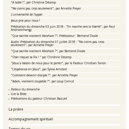
"A table !", par Christine Décamp
"Ne crains pas, crois seulement", par Annette Preyer
L'universalité de l'appel
Jésus prie pour nous !
Prédication du dimanche 03 juin 2018 - "En marche vers la liberté", par Paul
Andriamihangy
"Que sacrifie vraiment Abraham ?", Prédicateur : Bertrand Dicale
Audio -Prédication du dimanche 01 juillet 2018 : "Ne crains pas, crois
seulement", par Annette Preyer
"Que sacrifie vraiment Abraham ?", par Bertrand Dicale
"Oser risquer sa Foi ! " par Christine Décamp
"Jésus a besoin de nous pour le porter", par le Pasteur Christian Tanon
"L'espérance en Jésus", par Sylvie Arnstam
"Comment devenir disciple ?", par Annette Preyer
"Adam, vraiment coupable ?", par Loup Cornut
Pasteur du dimanche
Lire la Bible
Prédications du pasteur Christian Baccuet
La prière
Accompagnement spirituel
Temps de vie