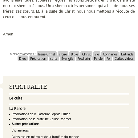
avons entendues, écoutées, reçues ; et avons décidé d’en vivre. Cela a été
notre « shema » à nous. Un « shema » très personnel qui a fait de nous ses
frères, ses sœurs. Et, à la suite du Christ, nous nous mettons à l’écoute de
ceux qui nous entourent.
Amen
Mots-clés associés :
Jésus-Christ
croire
Bible
Christ
vie
Confiance
Entraide
Dieu
Prédication
culte
Évangile
Prochain
Parole
Foi
Cultes vidéos
Navigation
SPIRITUALITÉ
Le culte
La Parole
Prédications de la Pasteure Sophie Ollier
Prédication de la pasteure Céline Rohmer
Autres prédications
L'ivraie aussi
Faites ceci en mémoire de la lumière du monde