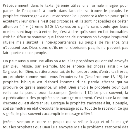
Précédemment dans le texte, Jérémie utilise une formule imagée pour
parler de l’incapacité à obéir dans laquelle se trouve le peuple. Le
prophète s’interroge : « A qui m’adresser ? qui prendre à témoin pour qu’ils
écoutent ? leur oreille n’est pas circoncise, et ils sont incapables de prêter
attention […] » (Jérémie 6,10). L’expression signifie sans doute que leurs
oreilles sont inaptes à entendre, c’est-à-dire qu’ils sont en fait incapables
d’obéir. Il faut se souvenir que l’absence de circoncision évoque l’impureté
rituelle mais surtout la non-appartenance au peuple de l’alliance. S’ils
n’écoutent pas Dieu, donc qu’ils ne lui obéissent pas, ils ne peuvent pas
faire partie de son peuple.
On peut aussi y voir une allusion à tous les prophètes qui ont été envoyés
par Dieu. Moïse, par exemple. Moïse énonce les choses ainsi : « Le
Seigneur, ton Dieu, suscitera pour toi, de ton propre sein, d’entre tes frères,
un prophète comme moi : vous l’écouterez ! » (Deutéronome 18, 15). Le
prophète biblique est d’abord l’homme d’une parole efficace qui va
produire ce qu’elle annonce. En effet, Dieu envoie le prophète pour qu’il
veille sur la parole pour l’accomplir (Jérémie 1,12) Le plus souvent, la
« prédication » des prophètes se partage oralement. C’est toute la notion
d’écoute qui est alors en jeu. Lorsque le prophète s’adresse à lui, le peuple,
soit se mettre en état d’écouter le message et surtout de le recevoir. Ce qui
signifie, le plus souvent : accomplir le message délivré.
Jérémie s’emporte contre ce peuple qui se refuse à agir et obéir malgré
tous les prophètes que Dieu lui a envoyés. Mais le problème s’est posé dès