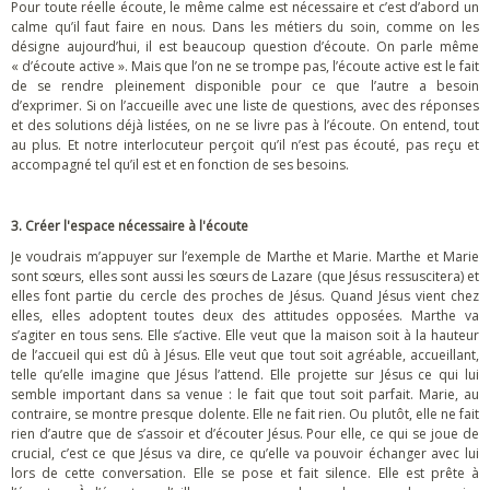
Pour toute réelle écoute, le même calme est nécessaire et c’est d’abord un
calme qu’il faut faire en nous. Dans les métiers du soin, comme on les
désigne aujourd’hui, il est beaucoup question d’écoute. On parle même
« d’écoute active ». Mais que l’on ne se trompe pas, l’écoute active est le fait
de se rendre pleinement disponible pour ce que l’autre a besoin
d’exprimer. Si on l’accueille avec une liste de questions, avec des réponses
et des solutions déjà listées, on ne se livre pas à l’écoute. On entend, tout
au plus. Et notre interlocuteur perçoit qu’il n’est pas écouté, pas reçu et
accompagné tel qu’il est et en fonction de ses besoins.
3. Créer l'espace nécessaire à l'écoute
Je voudrais m’appuyer sur l’exemple de Marthe et Marie. Marthe et Marie
sont sœurs, elles sont aussi les sœurs de Lazare (que Jésus ressuscitera) et
elles font partie du cercle des proches de Jésus. Quand Jésus vient chez
elles, elles adoptent toutes deux des attitudes opposées. Marthe va
s’agiter en tous sens. Elle s’active. Elle veut que la maison soit à la hauteur
de l’accueil qui est dû à Jésus. Elle veut que tout soit agréable, accueillant,
telle qu’elle imagine que Jésus l’attend. Elle projette sur Jésus ce qui lui
semble important dans sa venue : le fait que tout soit parfait. Marie, au
contraire, se montre presque dolente. Elle ne fait rien. Ou plutôt, elle ne fait
rien d’autre que de s’assoir et d’écouter Jésus. Pour elle, ce qui se joue de
crucial, c’est ce que Jésus va dire, ce qu’elle va pouvoir échanger avec lui
lors de cette conversation. Elle se pose et fait silence. Elle est prête à