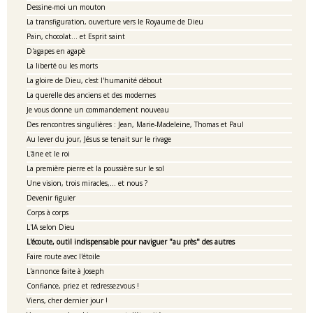
Dessine-moi un mouton
La transfiguration, ouverture vers le Royaume de Dieu
Pain, chocolat... et Esprit saint
D'agapes en agapè
La liberté ou les morts
La gloire de Dieu, c'est l'humanité débout
La querelle des anciens et des modernes
Je vous donne un commandement nouveau
Des rencontres singulières : Jean, Marie-Madeleine, Thomas et Paul
Au lever du jour, Jésus se tenait sur le rivage
L'âne et le roi
La première pierre et la poussière sur le sol
Une vision, trois miracles,... et nous ?
Devenir figuier
Corps à corps
L'IA selon Dieu
L'écoute, outil indispensable pour naviguer "au près" des autres
Faire route avec l'étoile
L'annonce faite à Joseph
Confiance, priez et redressezvous !
Viens, cher dernier jour !