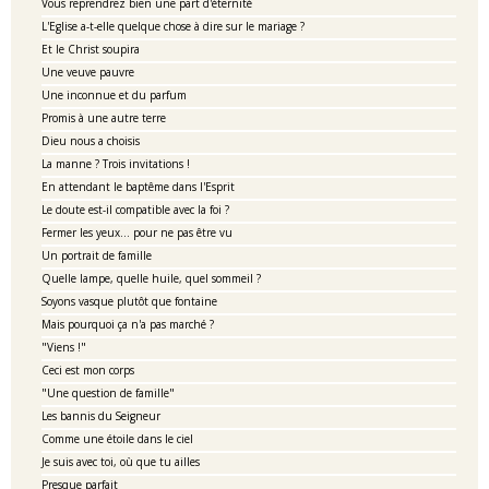
Vous reprendrez bien une part d'éternité
L'Eglise a-t-elle quelque chose à dire sur le mariage ?
Et le Christ soupira
Une veuve pauvre
Une inconnue et du parfum
Promis à une autre terre
Dieu nous a choisis
La manne ? Trois invitations !
En attendant le baptême dans l'Esprit
Le doute est-il compatible avec la foi ?
Fermer les yeux... pour ne pas être vu
Un portrait de famille
Quelle lampe, quelle huile, quel sommeil ?
Soyons vasque plutôt que fontaine
Mais pourquoi ça n'a pas marché ?
"Viens !"
Ceci est mon corps
"Une question de famille"
Les bannis du Seigneur
Comme une étoile dans le ciel
Je suis avec toi, où que tu ailles
Presque parfait