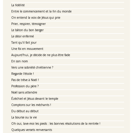
La fidélité
Entre le commencement et la fin du monde
On entend la voix de Jésus qui prie
Prier, respirer, témoigner
Le bâton du bon berger
Le désir enfermé
Tant qu'il fait jour
Une foi en mouvement
Aujourd'hui, je décide de ne plus être fade
En son nom
Vers une sobriété chrétienne ?
Regarde l'étoile !
Pas de trêve à Noël !
Profession du père ?
Noël sans attendre
Ézéchiel et Jésus devant le temple
Comptons sur les méchants !
Du début au début
La bourse ou la vie
Oh oui, lave-moi les pieds : les bonnes résolutions de la rentrée !
Quelques versets renversants