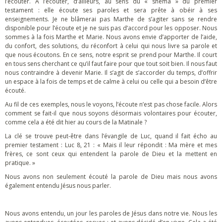
l’écouter. À l’écouter, d’ailleurs, au sens du « shema » du premier
testament : elle écoute ses paroles et sera prête à obéir à ses
enseignements. Je ne blâmerai pas Marthe de s’agiter sans se rendre
disponible pour l’écoute et je ne suis pas d’accord pour les opposer. Nous
sommes à la fois Marthe et Marie. Nous avons envie d’apporter de l’aide,
du confort, des solutions, du réconfort à celui qui nous livre sa parole et
que nous écoutons. En ce sens, notre esprit se prend pour Marthe. Il court
en tous sens cherchant ce qu’il faut faire pour que tout soit bien. Il nous faut
nous contraindre à devenir Marie. Il s’agit de s’accorder du temps, d’offrir
un espace à la fois de temps et de calme à celui ou celle qui a besoin d’être
écouté.
Au fil de ces exemples, nous le voyons, l’écoute n’est pas chose facile. Alors
comment se fait-il que nous soyons désormais volontaires pour écouter,
comme cela a été dit hier au cours de la Matinale ?
La clé se trouve peut-être dans l’évangile de Luc, quand il fait écho au
premier testament : Luc 8, 21 : « Mais il leur répondit : Ma mère et mes
frères, ce sont ceux qui entendent la parole de Dieu et la mettent en
pratique. »
Nous avons non seulement écouté la parole de Dieu mais nous avons
également entendu Jésus nous parler.
Nous avons entendu, un jour les paroles de Jésus dans notre vie. Nous les