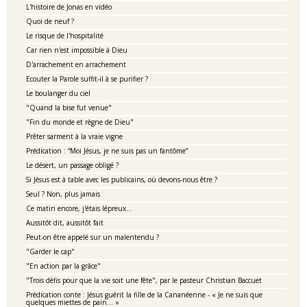
L'histoire de Jonas en vidéo
Quoi de neuf ?
Le risque de l'hospitalité
Car rien n'est impossible à Dieu
D'arrachement en arrachement
Ecouter la Parole suffit-il à se purifier ?
Le boulanger du ciel
"Quand la bise fut venue"
"Fin du monde et règne de Dieu"
Prêter sarment à la vraie vigne
Prédication : “Moi Jésus, je ne suis pas un fantôme”
Le désert, un passage obligé ?
Si Jésus est à table avec les publicains, où devons-nous être ?
Seul ? Non, plus jamais
Ce matin encore, j'étais lépreux...
Aussitôt dit, aussitôt fait
Peut-on être appelé sur un malentendu ?
"Garder le cap"
"En action par la grâce"
"Trois défis pour que la vie soit une fête", par le pasteur Christian Baccuet
Prédication conte : Jésus guérit la fille de la Cananéenne - « Je ne suis que
quelques miettes de pain… »