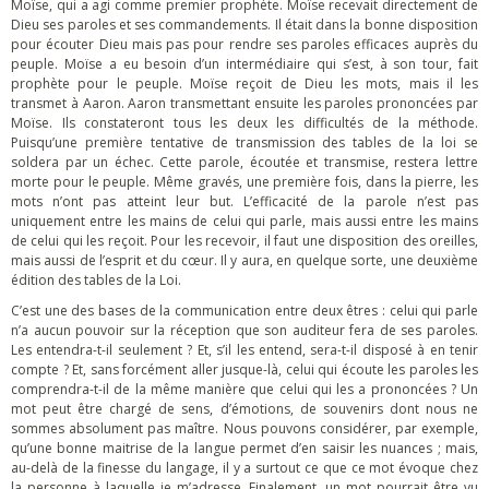
Moïse, qui a agi comme premier prophète. Moïse recevait directement de
Dieu ses paroles et ses commandements. Il était dans la bonne disposition
pour écouter Dieu mais pas pour rendre ses paroles efficaces auprès du
peuple. Moïse a eu besoin d’un intermédiaire qui s’est, à son tour, fait
prophète pour le peuple. Moïse reçoit de Dieu les mots, mais il les
transmet à Aaron. Aaron transmettant ensuite les paroles prononcées par
Moïse. Ils constateront tous les deux les difficultés de la méthode.
Puisqu’une première tentative de transmission des tables de la loi se
soldera par un échec. Cette parole, écoutée et transmise, restera lettre
morte pour le peuple. Même gravés, une première fois, dans la pierre, les
mots n’ont pas atteint leur but. L’efficacité de la parole n’est pas
uniquement entre les mains de celui qui parle, mais aussi entre les mains
de celui qui les reçoit. Pour les recevoir, il faut une disposition des oreilles,
mais aussi de l’esprit et du cœur. Il y aura, en quelque sorte, une deuxième
édition des tables de la Loi.
C’est une des bases de la communication entre deux êtres : celui qui parle
n’a aucun pouvoir sur la réception que son auditeur fera de ses paroles.
Les entendra-t-il seulement ? Et, s’il les entend, sera-t-il disposé à en tenir
compte ? Et, sans forcément aller jusque-là, celui qui écoute les paroles les
comprendra-t-il de la même manière que celui qui les a prononcées ? Un
mot peut être chargé de sens, d’émotions, de souvenirs dont nous ne
sommes absolument pas maître. Nous pouvons considérer, par exemple,
qu’une bonne maitrise de la langue permet d’en saisir les nuances ; mais,
au-delà de la finesse du langage, il y a surtout ce que ce mot évoque chez
la personne à laquelle je m’adresse. Finalement, un mot pourrait être vu