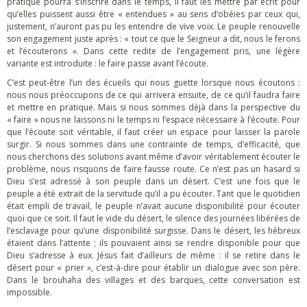
pratique pourra s’inscrire dans le temps, il faut les mettre par écrit pour
qu’elles puissent aussi être « entendues » au sens d’obéies par ceux qui,
justement, n’auront pas pu les entendre de vive voix. Le peuple renouvelle
son engagement juste après : « tout ce que le Seigneur a dit, nous le ferons
et l’écouterons ». Dans cette redite de l’engagement pris, une légère
variante est introduite : le faire passe avant l’écoute.
C’est peut-être l’un des écueils qui nous guette lorsque nous écoutons :
nous nous préoccupons de ce qui arrivera ensuite, de ce qu’il faudra faire
et mettre en pratique. Mais si nous sommes déjà dans la perspective du
« faire » nous ne laissons ni le temps ni l’espace nécessaire à l’écoute. Pour
que l’écoute soit véritable, il faut créer un espace pour laisser la parole
surgir. Si nous sommes dans une contrainte de temps, d’efficacité, que
nous cherchons des solutions avant même d’avoir véritablement écouter le
problème, nous risquons de faire fausse route. Ce n’est pas un hasard si
Dieu s’est adressé à son peuple dans un désert. C’est une fois que le
peuple a été extrait de la servitude qu’il a pu écouter. Tant que le quotidien
était empli de travail, le peuple n’avait aucune disponibilité pour écouter
quoi que ce soit. Il faut le vide du désert, le silence des journées libérées de
l’esclavage pour qu’une disponibilité surgisse. Dans le désert, les hébreux
étaient dans l’attente ; ils pouvaient ainsi se rendre disponible pour que
Dieu s’adresse à eux. Jésus fait d’ailleurs de même : il se retire dans le
désert pour « prier », c’est-à-dire pour établir un dialogue avec son père.
Dans le brouhaha des villages et des barques, cette conversation est
impossible.