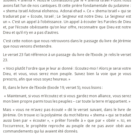
souvent « shema ». Nous le connaissons par le « shema Israël » dont nous
avons fait l’un de nos cantiques. Et cette prière fondamentale du judaïsme :
« shema Israël Adonaï elohenou. Adonaï ehad ». Ce « shema Israël » qui se
traduirait par « Ecoute, Israël ; Le Seigneur est notre Dieu. Le Seigneur est
un ». C’est un appel à l’obéissance. Un appel à écouter les Paroles de Dieu
et, par l’écoute obéissante qu’on leur offre, reconnaitre que Dieu est notre
Dieu et qu’il n’y en a pas d’autres.
C’est cette notion que nous retrouvons dans le passage du livre de Jérémie
que nous venons d’entendre.
Le verset 23 fait référence à un passage du livre de l’Exode. Je relis le verset
23.
« Voici plutôt l'ordre que je leur ai donné : Ecoutez-moi ! Alors je serai votre
Dieu, et vous, vous serez mon peuple. Suivez bien la voie que je vous
prescris, afin que vous soyez heureux. »
Et, dans le livre de l’Exode (Exode 19, verset 5), nous lisons :
« Maintenant, si vous m’écoutez et si vous gardez mon alliance, vous serez
mon bien propre parmi tous les peuples – car toute la terre m’appartient. »
Mais « vous ne m’avez pas écouté » dit le verset suivant, dans le livre de
Jérémie. On trouve ici la polysémie du mot hébreu « shema » qui se traduit
aussi bien par « écouter », « prêter l’oreille à » que par « obéir ». Ici, en
l’occurrence, le prophète reproche au peuple de ne pas avoir obéi aux
commandements qui lui avaient été donnés.