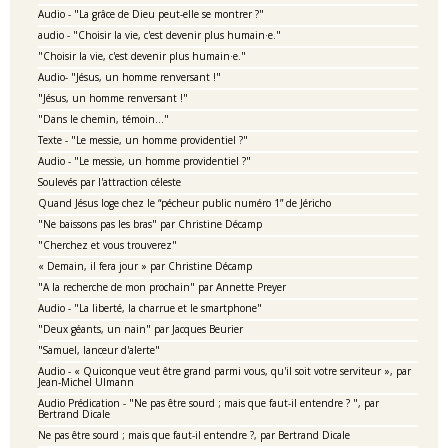
Audio - "La grâce de Dieu peut-elle se montrer ?"
audio - "Choisir la vie, c'est devenir plus humain·e."
"Choisir la vie, c'est devenir plus humain·e."
Audio- "Jésus, un homme renversant !"
"Jésus, un homme renversant !"
"Dans le chemin, témoin..."
Texte - "Le messie, un homme providentiel ?"
Audio - "Le messie, un homme providentiel ?"
Soulevés par l'attraction céleste
Quand Jésus loge chez le “pécheur public numéro 1” de Jéricho
"Ne baissons pas les bras" par Christine Décamp
"Cherchez et vous trouverez"
« Demain, il fera jour » par Christine Décamp
"A la recherche de mon prochain" par Annette Preyer
Audio - "La liberté, la charrue et le smartphone"
"Deux géants, un nain" par Jacques Beurier
"Samuel, lanceur d'alerte"
Audio - « Quiconque veut être grand parmi vous, qu'il soit votre serviteur », par
Jean-Michel Ulmann
Audio Prédication - "Ne pas être sourd ; mais que faut-il entendre ? ", par
Bertrand Dicale
Ne pas être sourd ; mais que faut-il entendre ?, par Bertrand Dicale