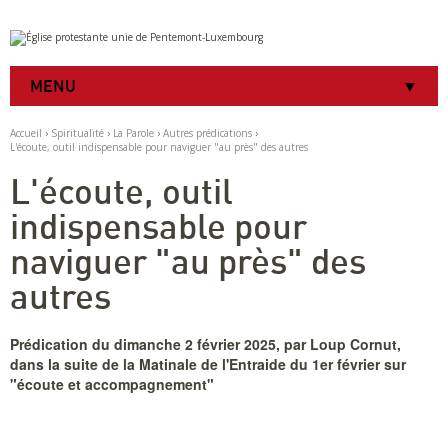
Aller
Outils
au
personnels
contenu.
|
MENU
Aller
à
la
Accueil
›
Spiritualité
›
La Parole
›
Autres prédications
›
navigation
L'écoute, outil indispensable pour naviguer "au près" des autres
L'écoute, outil
indispensable pour
naviguer "au près" des
autres
Prédication du dimanche 2 février 2025, par Loup Cornut,
dans la suite de la Matinale de l'Entraide du 1er février sur
"écoute et accompagnement"