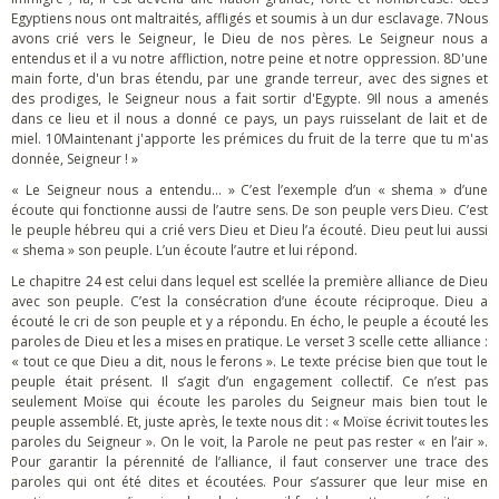
Egyptiens nous ont maltraités, affligés et soumis à un dur esclavage. 7Nous
avons crié vers le Seigneur, le Dieu de nos pères. Le Seigneur nous a
entendus et il a vu notre affliction, notre peine et notre oppression. 8D'une
main forte, d'un bras étendu, par une grande terreur, avec des signes et
des prodiges, le Seigneur nous a fait sortir d'Egypte. 9Il nous a amenés
dans ce lieu et il nous a donné ce pays, un pays ruisselant de lait et de
miel. 10Maintenant j'apporte les prémices du fruit de la terre que tu m'as
donnée, Seigneur ! »
« Le Seigneur nous a entendu… » C’est l’exemple d’un « shema » d’une
écoute qui fonctionne aussi de l’autre sens. De son peuple vers Dieu. C’est
le peuple hébreu qui a crié vers Dieu et Dieu l’a écouté. Dieu peut lui aussi
« shema » son peuple. L’un écoute l’autre et lui répond.
Le chapitre 24 est celui dans lequel est scellée la première alliance de Dieu
avec son peuple. C’est la consécration d’une écoute réciproque. Dieu a
écouté le cri de son peuple et y a répondu. En écho, le peuple a écouté les
paroles de Dieu et les a mises en pratique. Le verset 3 scelle cette alliance :
« tout ce que Dieu a dit, nous le ferons ». Le texte précise bien que tout le
peuple était présent. Il s’agit d’un engagement collectif. Ce n’est pas
seulement Moïse qui écoute les paroles du Seigneur mais bien tout le
peuple assemblé. Et, juste après, le texte nous dit : « Moïse écrivit toutes les
paroles du Seigneur ». On le voit, la Parole ne peut pas rester « en l’air ».
Pour garantir la pérennité de l’alliance, il faut conserver une trace des
paroles qui ont été dites et écoutées. Pour s’assurer que leur mise en