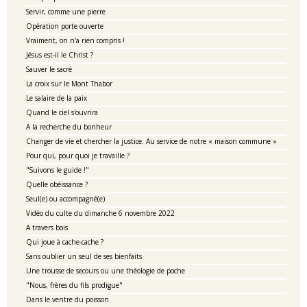
Servir, comme une pierre
Opération porte ouverte
Vraiment, on n'a rien compris !
Jésus est-il le Christ ?
Sauver le sacré
La croix sur le Mont Thabor
Le salaire de la paix
Quand le ciel s'ouvrira
A la recherche du bonheur
Changer de vie et chercher la justice. Au service de notre « maison commune »
Pour qui, pour quoi je travaille ?
"Suivons le guide !"
Quelle obéissance ?
Seul(e) ou accompagné(e)
Vidéo du culte du dimanche 6 novembre 2022
A travers bois
Qui joue à cache-cache ?
Sans oublier un seul de ses bienfaits
Une trousse de secours ou une théologie de poche
"Nous, frères du fils prodigue"
Dans le ventre du poisson