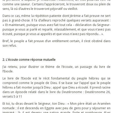
comme une saveur. Certains l’apprécieront, le trouveront doux ou plein de
sens, là où d’autres le trouveront péjoratif ou vieillot.
Dans ce cas, même la répétition patiente dont Jérémie a fait preuve ne sert
pas à grand-chose. Il l’a d’ailleurs reproché quelques versets auparavant :
« Et maintenant, puisque vous avez fait tout cela – déclaration du Seigneur-
puisque je vous ai parlé et reparlé, inlassablement, et que vous n’avez pas
écouté, puisque je vous ai appelés et que vous n’avez pas répondu… ».
Bref, le peuple a fait preuve d’un entêtement certain, il s’est obstiné dans
son refus.
2. L'écoute comme réponse mutuelle
J’ai retenu, pour illustrer ce thème de l’écoute, un passage du livre de
l’Exode.
Le livre de l’Exode est le récit fondamental du peuple hébreu qui se
comprend comme le peuple de Dieu. Il se base sur l’appel que le peuple
hébreu a fait monter jusqu’à Dieu ; appel que Dieu a écouté. Il prend racine
dans un épisode relaté dans le livre du Deutéronome : Deutéronome 26,
versets 5 à 11
Et toi, tu diras devant le Seigneur, ton Dieu : « Mon père était un Araméen
nomade ; il est descendu en Egypte avec peu de gens pour y séjourner en
immigré ; là, il est devenu une nation grande, forte et nombreuse. 6Les