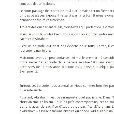
sont pas des anecdotes.
Le court passage de l’épitre de Paul aux Romains est un élément 
un des passages exposant le salut par la grâce. Et nous avons l
annonce sa future résurrection.
Trois textes qui parlent du fils, trois textes qui parlent de la victoi
Mais, si vous le voulez bien, nous allons faire porter notre méd
sacrifice d’Abraham.
C’est un épisode qui n’est pas évident pour tous. Certes, il e
facilement intelligible.
Mais nous avons un peu tendance – et moi le premier – à considé
notre siècle. Cet épisode de la Genèse se situe 1900 ans avant
prémisses de la naissance biblique du judaïsme, quelque part 
événements.
Surtout, cet épisode nous scandalise. Nous sommes horrifiés par
quarante siècle.
Pourtant, Abraham n’est pas n’importe quel patriarche. Dans l’his
christianisme et l’islam. Pour les Juifs contemporains, cet épiso
parlons aussi du sacrifice d’Isaac ou du sacrifice d’Abraham. 
d’Abraham – à Isaac dans une histoire qui fonde l’Aïd el Kébir, u