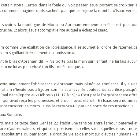
cette histoire. Certes, dans la foule qui voit passer Jésus, portant sa croix sur l
is comment imaginer qu’ils sachent pas que se rejoue la montée d’Isaac vers l
ur savoir si la montagne de Moria où Abraham emmène son fils n’est pas tou
rucifié. Et alors Jésus accomplit le rite auquel a échappé Isaac.
ham comme une exaltation de l’obéissance. Il se soumet à l’ordre de l’Éternel, c
Islam signifiant littéralement « soumission ».
ient le bras d’Abraham dit : « Ne porte pas la main sur l'enfant, ne lui fais aucu
tu ne lui as pas refusé ton fils, ton fils unique. »
texte uniquement l’obéissance d’Abraham mais plutôt sa confiance. Il y a un
aham n’hésite pas à ligoter son fils et à lever le couteau du sacrifice puisqu’i
 Paul dans l’épitre aux Hébreux (11, 17 à 19) : « C’est par la foi qu’Abraham offri
, lui qui avait reçu les promesses, et à qui il avait été dit : En Isaac sera nommé
 ressusciter les morts ; aussi le recouvra-t-il par une sorte de résurrection. ».
e aux Romains.
s, mais ce texte dans Genèse 22 établit une tension entre l’amour paternel e
bre d’autres valeurs, et qui sont précisément celles sur lesquelles nous – nou
 l’absolutisme du patriarcat, le droit de vie et de mort sur d’autres humains – 