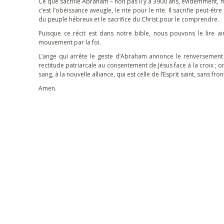
Ce que sacrifie Abraham – non pas il y a 3900 ans, évidemment, ma
c’est l’obéissance aveugle, le rite pour le rite. Il sacrifie peut-être
du peuple hébreux et le sacrifice du Christ pour le comprendre.
Puisque ce récit est dans notre bible, nous pouvons le lire ai
mouvement par la foi.
L’ange qui arrête le geste d’Abraham annonce le renversement de
rectitude patriarcale au consentement de Jésus face à la croix ; 
sang, à la nouvelle alliance, qui est celle de l’Esprit saint, sans fro
Amen.