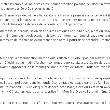
être le remploi d’une histoire issue d’une tradition païenne, ou alors un text
 judaïsme des 6e et 5e siècles avant-JC.
l’Éternel – sa deuxième alliance. Car il y a eu une première alliance, avant l
ance annonçant la naissance d’Isaac, qui sera le premier nouveau-né circoncis 
 il s’agit d’une étape décisive de la construction du judaïsme.
intéresse se déroule, selon des sources antiques non bibliques, alors qu’Isaa
t enfant ni même d’un adolescent, mais bien d’un homme, même si Isaac n’est pa
 en mesure de résister physiquement à son père. Il pourrait se défendre – mêm
emps de la détermination méthodique, réfléchie. Il n’obéit pas par réflexe, su
 pour réfléchir et, au matin, Abraham convoque deux serviteurs, prépare du bois
 avant d'approcher de la montagne dans le pays de Moria – tout cela avec l
quons à nos enfants qu'il faut dire la vérité, nous qui vivons dans une époqu
ns l'action politique, dans le monde économique et jusque dans nos familles 
s d'abord : il leur dit qu’il reviendra avec Isaac, alors qu’il est venu ave
isant : « Où est l’agneau pour le sacrifice ? – Mon fils, Dieu veillera lui-même 
l il doit être sacrifié – c'est à dire un bûcher auquel il sera attaché avant d'êtr