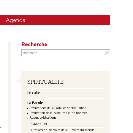
Agenda
Recherche
Navigation
SPIRITUALITÉ
Le culte
La Parole
Prédications de la Pasteure Sophie Ollier
Prédication de la pasteure Céline Rohmer
Autres prédications
L'ivraie aussi
s
Faites ceci en mémoire de la lumière du monde
e