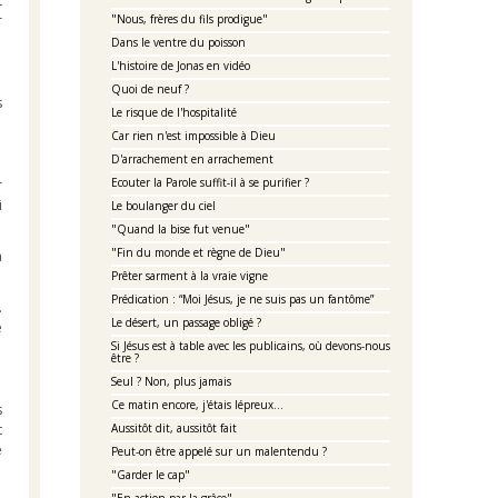
t
r
"Nous, frères du fils prodigue"
Dans le ventre du poisson
L'histoire de Jonas en vidéo
Quoi de neuf ?
s
Le risque de l'hospitalité
Car rien n'est impossible à Dieu
D'arrachement en arrachement
Ecouter la Parole suffit-il à se purifier ?
r
i
Le boulanger du ciel
"Quand la bise fut venue"
"Fin du monde et règne de Dieu"
a
Prêter sarment à la vraie vigne
Prédication : “Moi Jésus, je ne suis pas un fantôme”
.
Le désert, un passage obligé ?
e
Si Jésus est à table avec les publicains, où devons-nous
être ?
Seul ? Non, plus jamais
Ce matin encore, j'étais lépreux...
s
t
Aussitôt dit, aussitôt fait
e
Peut-on être appelé sur un malentendu ?
"Garder le cap"