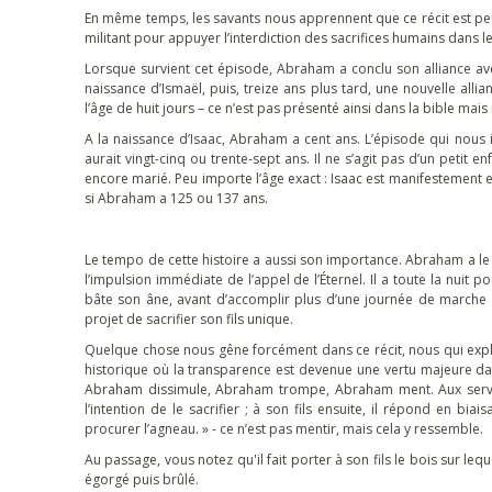
En même temps, les savants nous apprennent que ce récit est peut-
militant pour appuyer l’interdiction des sacrifices humains dans le
Lorsque survient cet épisode, Abraham a conclu son alliance avec 
naissance d’Ismaël, puis, treize ans plus tard, une nouvelle alli
l’âge de huit jours – ce n’est pas présenté ainsi dans la bible mais
A la naissance d’Isaac, Abraham a cent ans. L’épisode qui nous 
aurait vingt-cinq ou trente-sept ans. Il ne s’agit pas d’un peti
encore marié. Peu importe l’âge exact : Isaac est manifestement
si Abraham a 125 ou 137 ans.
Le tempo de cette histoire a aussi son importance. Abraham a le t
l’impulsion immédiate de l’appel de l’Éternel. Il a toute la nuit
bâte son âne, avant d’accomplir plus d’une journée de marche
projet de sacrifier son fils unique.
Quelque chose nous gêne forcément dans ce récit, nous qui expli
historique où la transparence est devenue une vertu majeure da
Abraham dissimule, Abraham trompe, Abraham ment. Aux serviteur
l’intention de le sacrifier ; à son fils ensuite, il répond en bia
procurer l’agneau. » - ce n’est pas mentir, mais cela y ressemble.
Au passage, vous notez qu'il fait porter à son fils le bois sur leque
égorgé puis brûlé.