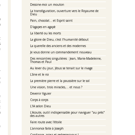
e
Dessine-moi un mouton
La transfiguration, ouverture vers le Royaume de
Dieu
a
Pain, chocolat... et Esprit saint
à
D'agapes en agapè
La liberté ou les morts
c
La gloire de Dieu, c'est l'humanité débout
s
La querelle des anciens et des modernes
e
Je vous donne un commandement nouveau
Des rencontres singulières : Jean, Marie-Madeleine,
Thomas et Paul
Au lever du jour, Jésus se tenait sur le rivage
r
L'âne et le roi
,
La première pierre et la poussière sur le sol
e
Une vision, trois miracles,... et nous ?
Devenir figuier
e
Corps à corps
:
L'IA selon Dieu
c
à
L'écoute, outil indispensable pour naviguer "au près"
des autres
Faire route avec l'étoile
e
L'annonce faite à Joseph
Confiance, priez et redressezvous !