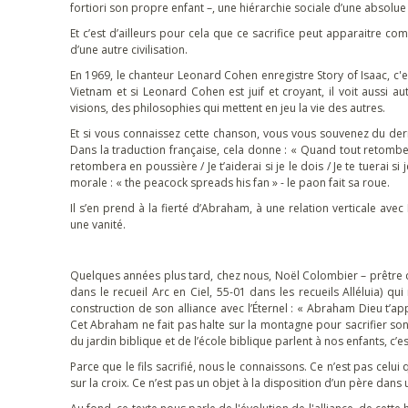
fortiori son propre enfant –, une hiérarchie sociale d’une absolue 
Et c’est d’ailleurs pour cela que ce sacrifice peut apparaitre c
d’une autre civilisation.
En 1969, le chanteur Leonard Cohen enregistre Story of Isaac, c'e
Vietnam et si Leonard Cohen est juif et croyant, il voit aussi a
visions, des philosophies qui mettent en jeu la vie des autres.
Et si vous connaissez cette chanson, vous vous souvenez du dernier c
Dans la traduction française, cela donne : « Quand tout retombera e
retombera en poussière / Je t’aiderai si je le dois / Je te tuerai s
morale : « the peacock spreads his fan » - le paon fait sa roue.
Il s’en prend à la fierté d’Abraham, à une relation verticale ave
une vanité.
Quelques années plus tard, chez nous, Noël Colombier – prêtre c
dans le recueil Arc en Ciel, 55-01 dans les recueils Alléluia) q
construction de son alliance avec l’Éternel : « Abraham Dieu t’app
Cet Abraham ne fait pas halte sur la montagne pour sacrifier son
du jardin biblique et de l’école biblique parlent à nos enfants, 
Parce que le fils sacrifié, nous le connaissons. Ce n’est pas cel
sur la croix. Ce n’est pas un objet à la disposition d’un père dans u