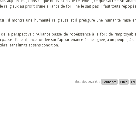
is aujourd’hui, dans ce que nous lisons de ce texte –, ce que sacrifie Abraham
 le religieux au profit d’une alliance de foi. Il ne le sait pas. Il faut toute l’épopé
nsi : il montre une humanité religieuse et il préfigure une humanité mise e
 la perspective : l’Alliance passe de l’obéissance à la foi ; de l’impitoyabl
on passe d’une alliance fondée sur l’appartenance à une lignée, à un peuple, à u
ntière, sans limite et sans condition.
Mots-clés associés :
Confiance
Bible
Foi