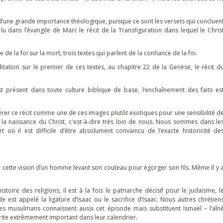
d’une grande importance théologique, puisque ce sont les versets qui concluen
u dans l’évangile de Marc le récit de la Transfiguration dans lequel le Chris
re de la foi sur la mort, trois textes qui parlent de la confiance de la foi.
itation sur le premier de ces textes, au chapitre 22 de la Genèse, le récit d
st présent dans toute culture biblique de base, l’enchaînement des faits es
rer ce récit comme une de ces images plutôt exotiques pour une sensibilité d
 la naissance du Christ, c'est-à-dire très loin de nous. Nous sommes dans le
où il est difficile d’être absolument convaincu de l’exacte historicité de
 cette vision d’un homme levant son couteau pour égorger son fils. Même il y 
toire des religions, il est à la fois le patriarche décisif pour le judaïsme, l
de est appelé la ligature d’Isaac ou le sacrifice d’Isaac. Nous autres chrétien
Les musulmans connaissent aussi cet épisode mais substituent Ismaël – l’aîn
n rite extrêmement important dans leur calendrier.