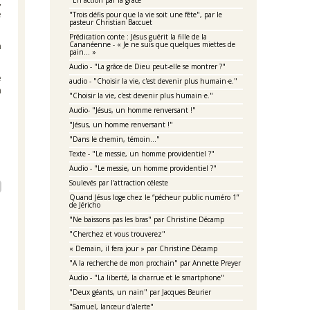
"En action par la grâce"
,
e
"Trois défis pour que la vie soit une fête", par le
pasteur Christian Baccuet
Prédication conte : Jésus guérit la fille de la
Cananéenne - « Je ne suis que quelques miettes de
n
pain… »
Audio - "La grâce de Dieu peut-elle se montrer ?"
e
audio - "Choisir la vie, c'est devenir plus humain·e."
n
"Choisir la vie, c'est devenir plus humain·e."
Audio- "Jésus, un homme renversant !"
"Jésus, un homme renversant !"
"Dans le chemin, témoin..."
Texte - "Le messie, un homme providentiel ?"
Audio - "Le messie, un homme providentiel ?"
Soulevés par l'attraction céleste
Quand Jésus loge chez le “pécheur public numéro 1”
de Jéricho
"Ne baissons pas les bras" par Christine Décamp
"Cherchez et vous trouverez"
« Demain, il fera jour » par Christine Décamp
"A la recherche de mon prochain" par Annette Preyer
Audio - "La liberté, la charrue et le smartphone"
"Deux géants, un nain" par Jacques Beurier
"Samuel, lanceur d'alerte"