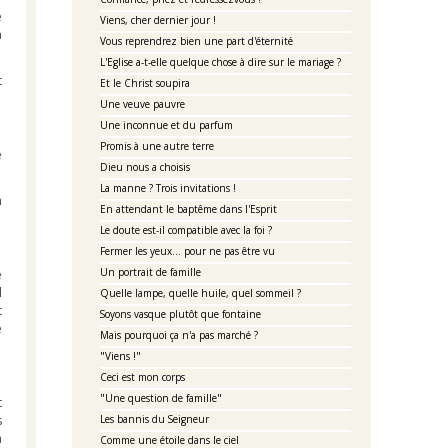
e
Viens, cher dernier jour !
a
Vous reprendrez bien une part d'éternité
L'Eglise a-t-elle quelque chose à dire sur le mariage ?
t
Et le Christ soupira
Une veuve pauvre
Une inconnue et du parfum
Promis à une autre terre
e
Dieu nous a choisis
La manne ? Trois invitations !
n
En attendant le baptême dans l'Esprit
Le doute est-il compatible avec la foi ?
Fermer les yeux... pour ne pas être vu
Un portrait de famille
e
l
Quelle lampe, quelle huile, quel sommeil ?
t
Soyons vasque plutôt que fontaine
e
Mais pourquoi ça n'a pas marché ?
"Viens !"
Ceci est mon corps
"Une question de famille"
t
s
Les bannis du Seigneur
a
Comme une étoile dans le ciel