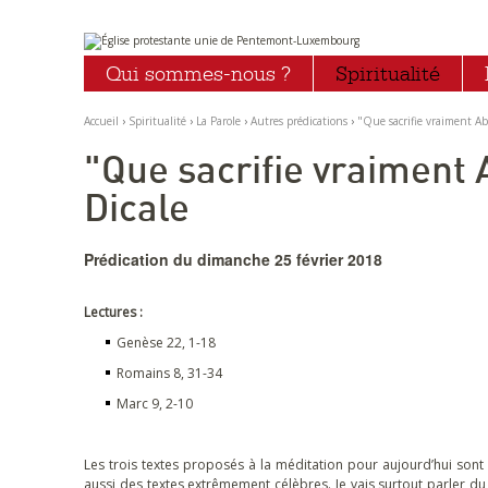
Aller
Outils
au
personnels
Qui sommes-nous ?
Spiritualité
contenu.
|
Aller
à
Accueil
›
Spiritualité
›
La Parole
›
Autres prédications
›
"Que sacrifie vraiment Ab
la
navigation
"Que sacrifie vraiment
Dicale
Prédication du dimanche 25 février 2018
Lectures :
Genèse 22, 1-18
Romains 8, 31-34
Marc 9, 2-10
Les trois textes proposés à la méditation pour aujourd’hui sont 
aussi des textes extrêmement célèbres. Je vais surtout parler du 