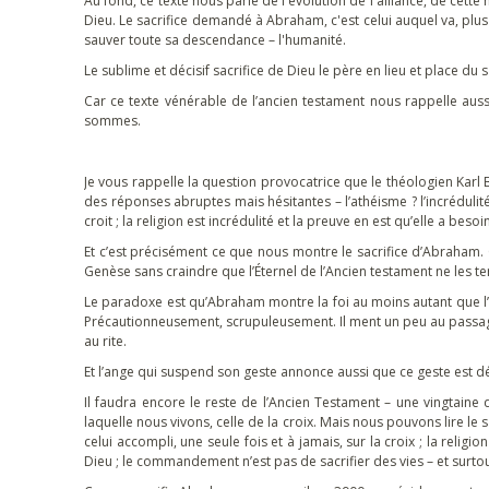
Au fond, ce texte nous parle de l'évolution de l'alliance, de cette 
Dieu. Le sacrifice demandé à Abraham, c'est celui auquel va, plus t
sauver toute sa descendance – l'humanité.
Le sublime et décisif sacrifice de Dieu le père en lieu et place du s
Car ce texte vénérable de l’ancien testament nous rappelle aussi 
sommes.
Je vous rappelle la question provocatrice que le théologien Karl Bart
des réponses abruptes mais hésitantes – l’athéisme ? l’incrédulité ? 
croit ; la religion est incrédulité et la preuve en est qu’elle a beso
Et c’est précisément ce que nous montre le sacrifice d’Abraham.
Genèse sans craindre que l’Éternel de l’Ancien testament ne les ter
Le paradoxe est qu’Abraham montre la foi au moins autant que l’
Précautionneusement, scrupuleusement. Il ment un peu au passag
au rite.
Et l’ange qui suspend son geste annonce aussi que ce geste est dés
Il faudra encore le reste de l’Ancien Testament – une vingtaine d
laquelle nous vivons, celle de la croix. Mais nous pouvons lire le 
celui accompli, une seule fois et à jamais, sur la croix ; la reli
Dieu ; le commandement n’est pas de sacrifier des vies – et surtout