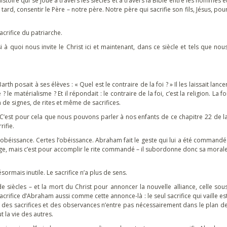
histoire qui se joue à travers les siècles et à travers la Bible entre les hommes e
ard, consentir le Père – notre père. Notre père qui sacrifie son fils, Jésus, pou
acrifice du patriarche.
à quoi nous invite le Christ ici et maintenant, dans ce siècle et tels que nou
h posait à ses élèves : « Quel est le contraire de la foi ? » Il les laissait lance
le matérialisme ? Et il répondait : le contraire de la foi, c’est la religion. La fo
in de signes, de rites et même de sacrifices.
 C’est pour cela que nous pouvons parler à nos enfants de ce chapitre 22 de l
rifie.
obéissance. Certes l’obéissance. Abraham fait le geste qui lui a été commandé
e, mais c’est pour accomplir le rite commandé – il subordonne donc sa moral
ormais inutile. Le sacrifice n’a plus de sens.
e siècles – et la mort du Christ pour annoncer la nouvelle alliance, celle sou
sacrifice d’Abraham aussi comme cette annonce-là : le seul sacrifice qui vaille es
gion des sacrifices et des observances n’entre pas nécessairement dans le plan d
 la vie des autres.