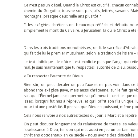
Ce n’est pas un détail. Quand le Christ est crucifié, chacun connaît 
chemin du Golgotha, tous ne sont pas juifs, lettrés, savants. Ma
montagne, presque deux mille ans plus tôt ?
Et les exégètes chrétiens ont beaucoup réfléchi et débattu po
simplement le mont du Calvaire, à Jérusalem, là où le Christ a été c
Dans les trois traditions monothéistes, on lit le sacrifice d’Abra
qui fait de lui le premier musulman, selon la tradition de l’Islam – 
Le texte biblique – le nôtre – est explicite puisque l’ange qui ret
mal. Je sais maintenant que tu respectes l'autorité de Dieu, puisque 
« Tu respectes l'autorité de Dieu ».
Bien sûr, on peut décaler un peu l’axe et ne pas voir dans ce 
abondante exégèse juive, mais aussi chrétienne, sur le fait qu’Abr
sait que l’Éternel jamais ne permettra qu’il meurt – c’est ce que dit
Isaac, lorsqu’il fut mis à l’épreuve, et qu’il offrit son fils unique
pour toi une postérité. Il pensait que Dieu est puissant, même pour
Cela nous renvoie à nos autres textes du jour, à Marc et à l’épitr
On peut discuter longuement du relativisme de toutes les valeur
l’obéissance à Dieu, tension qui met aussi en jeu un certain nom
chrétiens occidentaux en ce siècle – nous avons des difficultés :