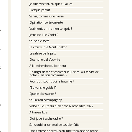
Je suis avec toi, où que tu ailles
Presque parfait
e
Servir, comme une pierre
Opération porte ouverte
u
Vraiment, on n'a rien compris !
s
Jésus est-il le Christ ?
Sauver le sacré
.
La croix sur le Mont Thabor
t
e
Le salaire de la paix
Quand le ciel s'ouvrira
A la recherche du bonheur
t
Changer de vie et chercher la justice. Au service de
notre « maison commune »
Pour qui, pour quoi je travaille ?
"Suivons le guide !"
7
Quelle obéissance ?
a
.
Seul(e) ou accompagné(e)
s
Vidéo du culte du dimanche 6 novembre 2022
A travers bois
é
Qui joue à cache-cache ?
Sans oublier un seul de ses bienfaits
Une trousse de secours ou une théologie de poche