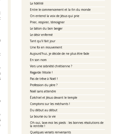
La fidélité
Entre le commencement et la fin du monde
t
On entend la voix de Jésus qui prie
t
Prier, respirer, témoigner
Le bâton du bon berger
Le désir enfermé
u
Tant qu'il fait jour
Une foi en mouvement
t
Aujourd'hui, je décide de ne plus être fade
En son nom
Vers une sobriété chrétienne ?
e
Regarde l'étoile !
s
s
Pas de trêve à Noël !
Profession du père ?
Noël sans attendre
Ézéchiel et Jésus devant le temple
a
Comptons sur les méchants !
Du début au début
e
La bourse ou la vie
s
Oh oui, lave-moi les pieds : les bonnes résolutions de
é
la rentrée !
Quelques versets renversants