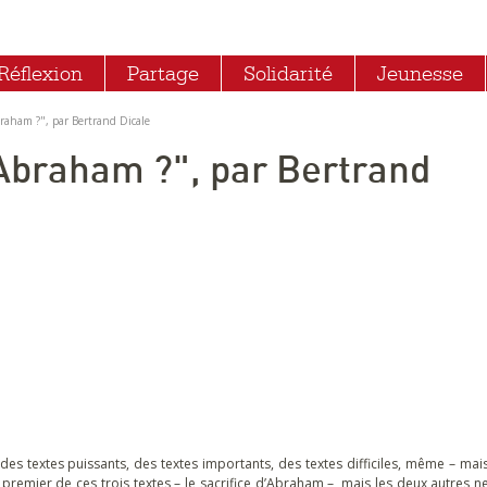
Réflexion
Partage
Solidarité
Jeunesse
raham ?", par Bertrand Dicale
 Abraham ?", par Bertrand
des textes puissants, des textes importants, des textes difficiles, même – mai
premier de ces trois textes – le sacrifice d’Abraham –, mais les deux autres n