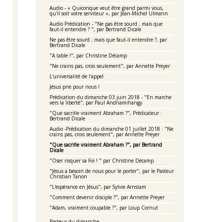
Audio - « Quiconque veut être grand parmi vous,
qu'il soit votre serviteur », par Jean-Michel Ulmann
Audio Prédication - "Ne pas être sourd ; mais que
faut-il entendre ? ", par Bertrand Dicale
Ne pas être sourd ; mais que faut-il entendre ?, par
Bertrand Dicale
"A table !", par Christine Décamp
"Ne crains pas, crois seulement", par Annette Preyer
L'universalité de l'appel
Jésus prie pour nous !
Prédication du dimanche 03 juin 2018 - "En marche
vers la liberté", par Paul Andriamihangy
"Que sacrifie vraiment Abraham ?", Prédicateur :
Bertrand Dicale
Audio -Prédication du dimanche 01 juillet 2018 : "Ne
crains pas, crois seulement", par Annette Preyer
"Que sacrifie vraiment Abraham ?", par Bertrand
Dicale
"Oser risquer sa Foi ! " par Christine Décamp
"Jésus a besoin de nous pour le porter", par le Pasteur
Christian Tanon
"L'espérance en Jésus", par Sylvie Arnstam
"Comment devenir disciple ?", par Annette Preyer
"Adam, vraiment coupable ?", par Loup Cornut
Pasteur du dimanche