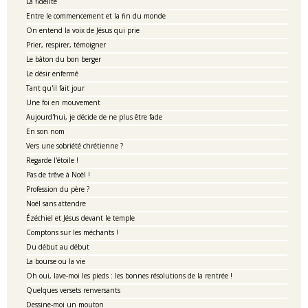
La fidélité
Entre le commencement et la fin du monde
On entend la voix de Jésus qui prie
Prier, respirer, témoigner
Le bâton du bon berger
Le désir enfermé
Tant qu'il fait jour
Une foi en mouvement
Aujourd'hui, je décide de ne plus être fade
En son nom
Vers une sobriété chrétienne ?
Regarde l'étoile !
Pas de trêve à Noël !
Profession du père ?
Noël sans attendre
Ézéchiel et Jésus devant le temple
Comptons sur les méchants !
Du début au début
La bourse ou la vie
Oh oui, lave-moi les pieds : les bonnes résolutions de la rentrée !
Quelques versets renversants
Dessine-moi un mouton