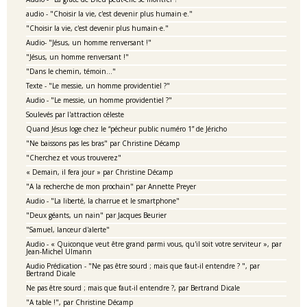
audio - "Choisir la vie, c'est devenir plus humain·e."
"Choisir la vie, c'est devenir plus humain·e."
Audio- "Jésus, un homme renversant !"
"Jésus, un homme renversant !"
"Dans le chemin, témoin..."
Texte - "Le messie, un homme providentiel ?"
Audio - "Le messie, un homme providentiel ?"
Soulevés par l'attraction céleste
Quand Jésus loge chez le “pécheur public numéro 1” de Jéricho
"Ne baissons pas les bras" par Christine Décamp
"Cherchez et vous trouverez"
« Demain, il fera jour » par Christine Décamp
"A la recherche de mon prochain" par Annette Preyer
Audio - "La liberté, la charrue et le smartphone"
"Deux géants, un nain" par Jacques Beurier
"Samuel, lanceur d'alerte"
Audio - « Quiconque veut être grand parmi vous, qu'il soit votre serviteur », par
Jean-Michel Ulmann
Audio Prédication - "Ne pas être sourd ; mais que faut-il entendre ? ", par
Bertrand Dicale
Ne pas être sourd ; mais que faut-il entendre ?, par Bertrand Dicale
"A table !", par Christine Décamp