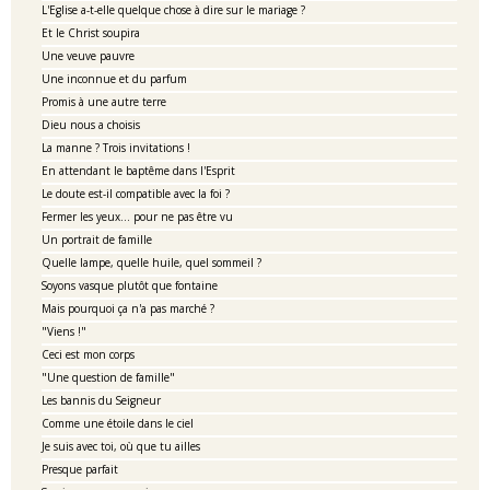
L'Eglise a-t-elle quelque chose à dire sur le mariage ?
Et le Christ soupira
Une veuve pauvre
Une inconnue et du parfum
Promis à une autre terre
Dieu nous a choisis
La manne ? Trois invitations !
En attendant le baptême dans l'Esprit
Le doute est-il compatible avec la foi ?
Fermer les yeux... pour ne pas être vu
Un portrait de famille
Quelle lampe, quelle huile, quel sommeil ?
Soyons vasque plutôt que fontaine
Mais pourquoi ça n'a pas marché ?
"Viens !"
Ceci est mon corps
"Une question de famille"
Les bannis du Seigneur
Comme une étoile dans le ciel
Je suis avec toi, où que tu ailles
Presque parfait