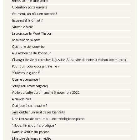
Servir, comme une pierre
Opération porte ouverte
Vraiment, on n'a rien compris !
Jésus est-il le Christ ?
Sauver le sacré
La croix sur le Mont Thabor
Le salaire de la paix
Quand le ciel s'ouvrira
A la recherche du bonheur
Changer de vie et chercher la justice. Au service de notre « maison commune »
Pour qui, pour quoi je travaille ?
"Suivons le guide !"
Quelle obéissance ?
Seul(e) ou accompagné(e)
Vidéo du culte du dimanche 6 novembre 2022
A travers bois
Qui joue à cache-cache ?
Sans oublier un seul de ses bienfaits
Une trousse de secours ou une théologie de poche
"Nous, frères du fils prodigue"
Dans le ventre du poisson
L'histoire de Jonas en vidéo