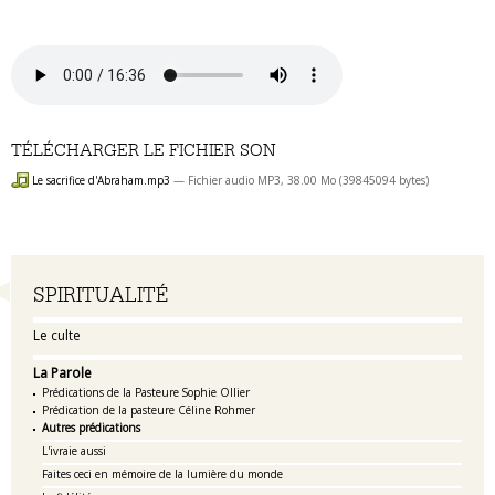
TÉLÉCHARGER LE FICHIER SON
Le sacrifice d'Abraham.mp3
— Fichier audio MP3, 38.00 Mo (39845094 bytes)
Navigation
SPIRITUALITÉ
Le culte
La Parole
Prédications de la Pasteure Sophie Ollier
Prédication de la pasteure Céline Rohmer
Autres prédications
L'ivraie aussi
Faites ceci en mémoire de la lumière du monde