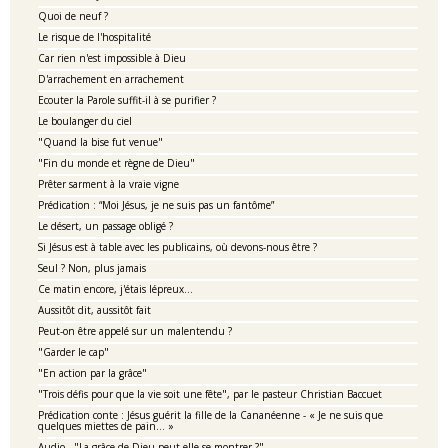
Quoi de neuf ?
Le risque de l'hospitalité
Car rien n'est impossible à Dieu
D'arrachement en arrachement
Ecouter la Parole suffit-il à se purifier ?
Le boulanger du ciel
"Quand la bise fut venue"
"Fin du monde et règne de Dieu"
Prêter sarment à la vraie vigne
Prédication : “Moi Jésus, je ne suis pas un fantôme”
Le désert, un passage obligé ?
Si Jésus est à table avec les publicains, où devons-nous être ?
Seul ? Non, plus jamais
Ce matin encore, j'étais lépreux...
Aussitôt dit, aussitôt fait
Peut-on être appelé sur un malentendu ?
"Garder le cap"
"En action par la grâce"
"Trois défis pour que la vie soit une fête", par le pasteur Christian Baccuet
Prédication conte : Jésus guérit la fille de la Cananéenne - « Je ne suis que
quelques miettes de pain… »
Audio - "La grâce de Dieu peut-elle se montrer ?"