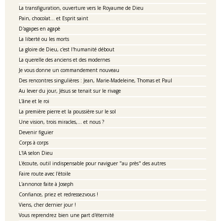
La transfiguration, ouverture vers le Royaume de Dieu
Pain, chocolat... et Esprit saint
D'agapes en agapè
La liberté ou les morts
La gloire de Dieu, c'est l'humanité débout
La querelle des anciens et des modernes
Je vous donne un commandement nouveau
Des rencontres singulières : Jean, Marie-Madeleine, Thomas et Paul
Au lever du jour, Jésus se tenait sur le rivage
L'âne et le roi
La première pierre et la poussière sur le sol
Une vision, trois miracles,... et nous ?
Devenir figuier
Corps à corps
L'IA selon Dieu
L'écoute, outil indispensable pour naviguer "au près" des autres
Faire route avec l'étoile
L'annonce faite à Joseph
Confiance, priez et redressezvous !
Viens, cher dernier jour !
Vous reprendrez bien une part d'éternité