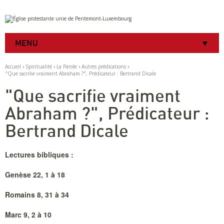
Aller
Outils
au
personnels
contenu.
|
MENU
Aller
à
la
Accueil
›
Spiritualité
›
La Parole
›
Autres prédications
›
navigation
"Que sacrifie vraiment Abraham ?", Prédicateur : Bertrand Dicale
"Que sacrifie vraiment
Abraham ?", Prédicateur :
Bertrand Dicale
Lectures bibliques :
Genèse 22, 1 à 18
Romains 8, 31 à 34
Marc 9, 2 à 10