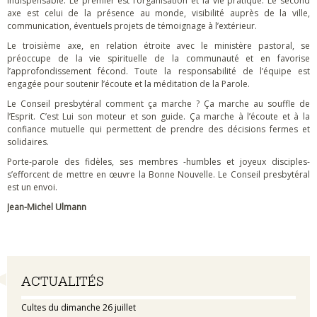
indispensable. Le premier est l’organisation et la vie pratique. Le second
axe est celui de la présence au monde, visibilité auprès de la ville,
communication, éventuels projets de témoignage à l’extérieur.
Le troisième axe, en relation étroite avec le ministère pastoral, se
préoccupe de la vie spirituelle de la communauté et en favorise
l’approfondissement fécond. Toute la responsabilité de l’équipe est
engagée pour soutenir l’écoute et la méditation de la Parole.
Le Conseil presbytéral comment ça marche ? Ça marche au souffle de
l’Esprit. C’est Lui son moteur et son guide. Ça marche à l’écoute et à la
confiance mutuelle qui permettent de prendre des décisions fermes et
solidaires.
Porte-parole des fidèles, ses membres -humbles et joyeux disciples-
s’efforcent de mettre en œuvre la Bonne Nouvelle. Le Conseil presbytéral
est un envoi.
Jean-Michel Ulmann
Navigation
ACTUALITÉS
Cultes du dimanche 26 juillet