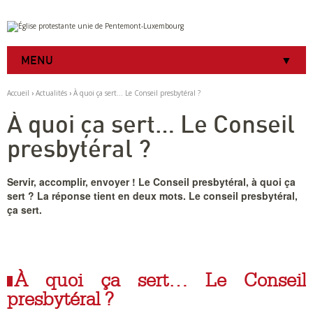
Aller
Outils
au
personnels
contenu.
|
MENU
Aller
à
la
Accueil
›
Actualités
›
À quoi ça sert… Le Conseil presbytéral ?
navigation
À quoi ça sert… Le Conseil
presbytéral ?
Servir, accomplir, envoyer ! Le Conseil presbytéral, à quoi ça
sert ? La réponse tient en deux mots. Le conseil presbytéral,
ça sert.
À quoi ça sert… Le Conseil
presbytéral ?