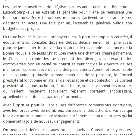
Les seize conseillers de l’Église protestante unie de Pentemont-
Luxembourg -élus en Assemblée générale pour 4 ans- se réunissent une
fois par mois. Entre temps ses membres s’activent pour traduire ses
décisions en actes. Une fois par an, l’Assemblée générale valide son
budget et ses projets.
En toute humilité le Conseil presbytéral est là pour accomplir. À cet effet, il
écoute, entend, consulte, discerne, débat, décide, émet... et il prie aussi,
pour ne jamais perdre de vue la raison qui le rassemble : l’annonce de la
Bonne Nouvelle de Jésus Christ. Loin d’être une chambre d’enregistrement,
le Conseil confronte les avis, entend les divergences, respecte les
controverses. Son efficacité se nourrit et s’enrichit de la diversité de ses
membres, représentative de celle des paroissiens. Attentif et responsable
de la situation spirituelle comme matérielle de la paroisse, le Conseil
presbytéral fonctionne en atelier de réparation et de confection. Le Conseil
presbytéral est une ruche où, à toute heure, vont et viennent les ouvriers
qui veillent, imaginent, accueillent, réparent, corrigent, encouragent,
appellent et sollicitent et, parfois, réforment…
Avec l’Esprit et pour la Parole, ses différentes commissions s’occupent,
avec les forces vives de nombreux paroissiens, des actions si variées qui
font vivre notre communauté semaine après semaine ou des projets qui lui
donneront la joie de nouveaux engagements.
On peut ainsi définir trois axes pour lesquels le Conseil presbytéral est