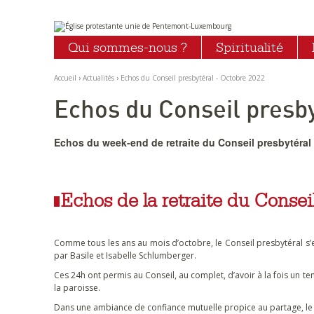
Aller
Outils
au
personnels
Qui sommes-nous ?
Spiritualité
contenu.
|
Aller
à
Accueil
›
Actualités
›
Echos du Conseil presbytéral - Octobre 2022
la
navigation
Echos du Conseil presby
Echos du week-end de retraite du Conseil presbytéral 
Echos de la retraite du Consei
Comme tous les ans au mois d’octobre, le Conseil presbytéral s’
par Basile et Isabelle Schlumberger.
Ces 24h ont permis au Conseil, au complet, d’avoir à la fois un tem
la paroisse.
Dans une ambiance de confiance mutuelle propice au partage, le sa