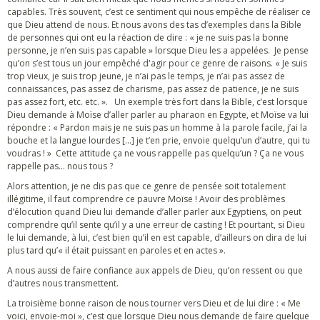
capables. Très souvent, c’est ce sentiment qui nous empêche de réaliser ce
que Dieu attend de nous. Et nous avons des tas d’exemples dans la Bible
de personnes qui ont eu la réaction de dire : « je ne suis pas la bonne
personne, je n’en suis pas capable » lorsque Dieu les a appelées. Je pense
qu’on s’est tous un jour empêché d'agir pour ce genre de raisons. « Je suis
trop vieux, je suis trop jeune, je n’ai pas le temps, je n’ai pas assez de
connaissances, pas assez de charisme, pas assez de patience, je ne suis
pas assez fort, etc. etc. ». Un exemple très fort dans la Bible, c’est lorsque
Dieu demande à Moïse d’aller parler au pharaon en Egypte, et Moïse va lui
répondre : « Pardon mais je ne suis pas un homme à la parole facile, j’ai la
bouche et la langue lourdes […] je t’en prie, envoie quelqu’un d’autre, qui tu
voudras ! » Cette attitude ça ne vous rappelle pas quelqu’un ? Ça ne vous
rappelle pas… nous tous ?
Alors attention, je ne dis pas que ce genre de pensée soit totalement
illégitime, il faut comprendre ce pauvre Moïse ! Avoir des problèmes
d’élocution quand Dieu lui demande d’aller parler aux Egyptiens, on peut
comprendre qu’il sente qu’il y a une erreur de casting ! Et pourtant, si Dieu
le lui demande, à lui, c’est bien qu’il en est capable, d’ailleurs on dira de lui
plus tard qu’« il était puissant en paroles et en actes ».
A nous aussi de faire confiance aux appels de Dieu, qu’on ressent ou que
d’autres nous transmettent.
La troisième bonne raison de nous tourner vers Dieu et de lui dire : « Me
voici, envoie-moi », c’est que lorsque Dieu nous demande de faire quelque