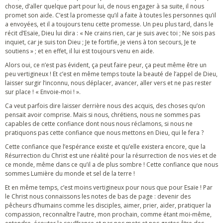
chose, d’aller quelque part pour lui, de nous engager à sa suite, il nous
promet son aide. C’est la promesse qu’il a faite à toutes les personnes qu’il
a envoyées, et il a toujours tenu cette promesse. Un peu plus tard, dans le
récit d’Esaïe, Dieu lui dira : « Ne crains rien, car je suis avec toi ; Ne sois pas
inquiet, car je suis ton Dieu ; Je te fortifie, je viens à ton secours, Je te
soutiens » ; et en effet, il lui est toujours venu en aide.
Alors oui, ce n’est pas évident, ça peut faire peur, ça peut même être un
peu vertigineux ! Et c’est en même temps toute la beauté de l’appel de Dieu,
laisser surgir l’inconnu, nous déplacer, avancer, aller vers et ne pas rester
sur place ! « Envoie-moi ! ».
Ca veut parfois dire laisser derrière nous des acquis, des choses qu’on
pensait avoir comprise. Mais si nous, chrétiens, nous ne sommes pas
capables de cette confiance dont nous nous réclamons, si nous ne
pratiquons pas cette confiance que nous mettons en Dieu, qui le fera ?
Cette confiance que l’espérance existe et qu’elle existera encore, que la
Résurrection du Christ est une réalité pour la résurrection de nos vies et de
ce monde, même dans ce qu’il a de plus sombre ! Cette confiance que nous
sommes Lumière du monde et sel de la terre !
Et en même temps, c’est moins vertigineux pour nous que pour Esaïe ! Par
le Christ nous connaissons les notes de bas de page : devenir des
pêcheurs d’humains comme les disciples, aimer, prier, aider, pratiquer la
compassion, reconnaître l’autre, mon prochain, comme étant moi-même,