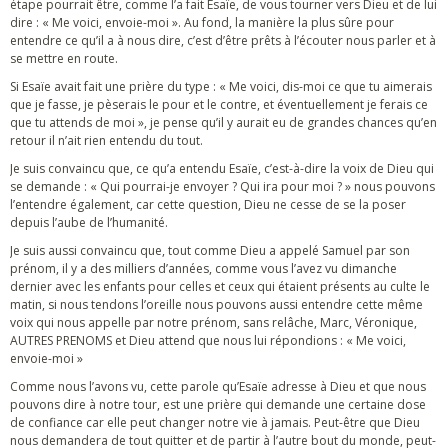
étape pourrait être, comme l’a fait Esaïe, de vous tourner vers Dieu et de lui
dire : « Me voici, envoie-moi ». Au fond, la manière la plus sûre pour
entendre ce qu’il a à nous dire, c’est d’être prêts à l’écouter nous parler et à
se mettre en route.
Si Esaïe avait fait une prière du type : « Me voici, dis-moi ce que tu aimerais
que je fasse, je pèserais le pour et le contre, et éventuellement je ferais ce
que tu attends de moi », je pense qu’il y aurait eu de grandes chances qu’en
retour il n’ait rien entendu du tout.
Je suis convaincu que, ce qu’a entendu Esaïe, c’est-à-dire la voix de Dieu qui
se demande : « Qui pourrai-je envoyer ? Qui ira pour moi ? » nous pouvons
l’entendre également, car cette question, Dieu ne cesse de se la poser
depuis l’aube de l’humanité.
Je suis aussi convaincu que, tout comme Dieu a appelé Samuel par son
prénom, il y a des milliers d’années, comme vous l’avez vu dimanche
dernier avec les enfants pour celles et ceux qui étaient présents au culte le
matin, si nous tendons l’oreille nous pouvons aussi entendre cette même
voix qui nous appelle par notre prénom, sans relâche, Marc, Véronique,
AUTRES PRENOMS et Dieu attend que nous lui répondions : « Me voici,
envoie-moi »
Comme nous l’avons vu, cette parole qu’Esaïe adresse à Dieu et que nous
pouvons dire à notre tour, est une prière qui demande une certaine dose
de confiance car elle peut changer notre vie à jamais. Peut-être que Dieu
nous demandera de tout quitter et de partir à l’autre bout du monde, peut-