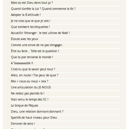
Mais où est Dieu dans tout ça ?
Quand s’arrête la Loi ? Quand commence la foi ?
Adopter la B attitude !
Je ne crois que ce que je vois !
Que tombent les étiquettes !
Accueillir l'étranger : le test ultime de Noël !
Écoute avec tes yeux
Comme une envie de ne pas s'engager...
Être ou faire… Telle est la question !
Que ta joie renverse le monde !
A Taaaaaaaable !!
Crois-tu que le savoir peut tout ?
Allez, en route ! T'as peur de quoi ?
Moi = nous ou nous = moi ?
Une articulation du JE-NOUS
Ne restez pas plantés là !
Voici venu le temps des 3C !
La brique de Pâques
Dieu, une relation donnant-donnant ?
Sportifs de haut niveau pour Dieu
S'enivrer de sens !