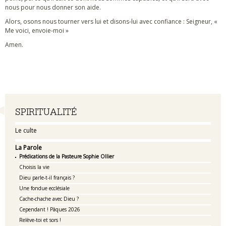
nous pour nous donner son aide.
Alors, osons nous tourner vers lui et disons-lui avec confiance : Seigneur, «
Me voici, envoie-moi »
Amen.
Navigation
SPIRITUALITÉ
Le culte
La Parole
Prédications de la Pasteure Sophie Ollier
Choisis la vie
Dieu parle-t-il français ?
Une fondue ecclésiale
Cache-chache avec Dieu ?
Cependant ! Pâques 2026
Relève-toi et sors !