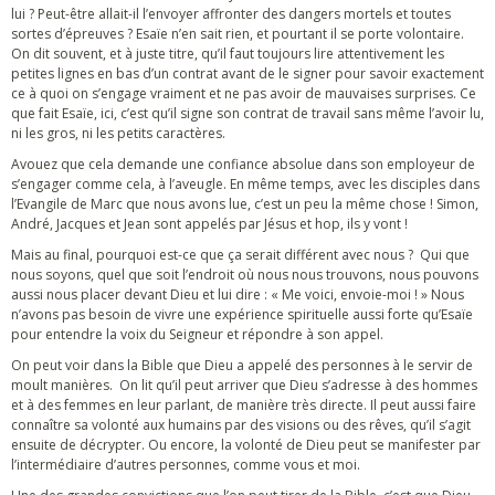
lui ? Peut-être allait-il l’envoyer affronter des dangers mortels et toutes
sortes d’épreuves ? Esaïe n’en sait rien, et pourtant il se porte volontaire.
On dit souvent, et à juste titre, qu’il faut toujours lire attentivement les
petites lignes en bas d’un contrat avant de le signer pour savoir exactement
ce à quoi on s’engage vraiment et ne pas avoir de mauvaises surprises. Ce
que fait Esaïe, ici, c’est qu’il signe son contrat de travail sans même l’avoir lu,
ni les gros, ni les petits caractères.
Avouez que cela demande une confiance absolue dans son employeur de
s’engager comme cela, à l’aveugle. En même temps, avec les disciples dans
l’Evangile de Marc que nous avons lue, c’est un peu la même chose ! Simon,
André, Jacques et Jean sont appelés par Jésus et hop, ils y vont !
Mais au final, pourquoi est-ce que ça serait différent avec nous ? Qui que
nous soyons, quel que soit l’endroit où nous nous trouvons, nous pouvons
aussi nous placer devant Dieu et lui dire : « Me voici, envoie-moi ! » Nous
n’avons pas besoin de vivre une expérience spirituelle aussi forte qu’Esaïe
pour entendre la voix du Seigneur et répondre à son appel.
On peut voir dans la Bible que Dieu a appelé des personnes à le servir de
moult manières. On lit qu’il peut arriver que Dieu s’adresse à des hommes
et à des femmes en leur parlant, de manière très directe. Il peut aussi faire
connaître sa volonté aux humains par des visions ou des rêves, qu’il s’agit
ensuite de décrypter. Ou encore, la volonté de Dieu peut se manifester par
l’intermédiaire d’autres personnes, comme vous et moi.