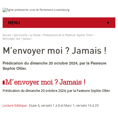
Aller
Outils
au
personnels
contenu.
|
MENU
Aller
à
la
Accueil
›
Spiritualité
›
La Parole
›
Prédications de la Pasteure Sophie Ollier
›
navigation
M’envoyer moi ? Jamais !
M’envoyer moi ? Jamais !
Prédication du dimanche 20 octobre 2024, par la Pasteure
Sophie Ollier.
M’envoyer moi ? Jamais !
Prédication du dimanche 20 octobre 2024, par la Pasteure Sophie Ollier.
Lecture biblique :
Esaïe 6, versets 1 à 8 et Marc 1, versets 16 à 20