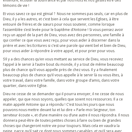
entendre, écouter la souffrance et par nos mots et nos gestes être des
témoins de vie !
Et vous savez ce qui est génial ? Nous ne sommes pas seuls, car en plus de
Dieu, il y a les autres, et c’est bien à cela que servent les Eglises, à être
entouré de frères et de sœurs pour nous soutenir, comme lorsque
l’assemblée s’est levée pour le baptême d’Antoine ! Si vous pensez avoir
reçu un appel de la part de Dieu, vous avez des personnes, une famille à
qui confier ce que vous avez reçu, pour vous aider à discerner dans la
prière et avec les Ecritures si c’est une parole qui vient bel et bien de Dieu,
pour vous aider à répondre à votre appel, et pour prier pour vous.
S’il y a des chances qu’en vous mettant au service de Dieu, vous receviez
l’appel à le servir à l’autre bout du monde, il y a tout de même beaucoup
plus de chance qu’il vous appelle près de chez vous. Il y a finalement
beaucoup plus de chance qu’il vous appelle à le servir là ou vous êtes, à
votre travail, dans votre famille, dans votre groupe d’amis, dans votre
quartier, dans votre Eglise.
Dieu ne cesse de se demander qui il pourra envoyer, il ne cesse de nous
appeler, qui que nous soyons, quelles que soient nos ressources. Il a ce
matin appelé Antoine qui a répondu ! C’est tous les jours que nous
pouvons nous mettre devant lui et lui dire « Parle-moi Seigneur, ton
serviteur écoute », et d’une manière ou d’une autre il nous répondra. Il nous
donnera peut-être de toutes petites choses à faire ou bien de grandes
choses qui changeront notre vie pour toujours. Mais cela en vaudra la
peine, parce qu’il sait ce dont nous sommes capables, et qu’il sera avec