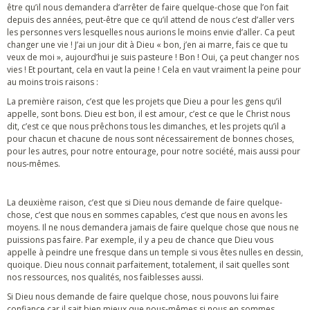
être qu’il nous demandera d’arrêter de faire quelque-chose que l’on fait
depuis des années, peut-être que ce qu’il attend de nous c’est d’aller vers
les personnes vers lesquelles nous aurions le moins envie d’aller. Ca peut
changer une vie ! J’ai un jour dit à Dieu « bon, j’en ai marre, fais ce que tu
veux de moi », aujourd’hui je suis pasteure ! Bon ! Oui, ça peut changer nos
vies ! Et pourtant, cela en vaut la peine ! Cela en vaut vraiment la peine pour
au moins trois raisons :
La première raison, c’est que les projets que Dieu a pour les gens qu’il
appelle, sont bons. Dieu est bon, il est amour, c’est ce que le Christ nous
dit, c’est ce que nous prêchons tous les dimanches, et les projets qu’il a
pour chacun et chacune de nous sont nécessairement de bonnes choses,
pour les autres, pour notre entourage, pour notre société, mais aussi pour
nous-mêmes.
La deuxième raison, c’est que si Dieu nous demande de faire quelque-
chose, c’est que nous en sommes capables, c’est que nous en avons les
moyens. Il ne nous demandera jamais de faire quelque chose que nous ne
puissions pas faire. Par exemple, il y a peu de chance que Dieu vous
appelle à peindre une fresque dans un temple si vous êtes nulles en dessin,
quoique. Dieu nous connait parfaitement, totalement, il sait quelles sont
nos ressources, nos qualités, nos faiblesses aussi.
Si Dieu nous demande de faire quelque chose, nous pouvons lui faire
confiance car il sait bien mieux que nous-mêmes si nous en sommes