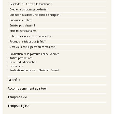
Régale-toi du Christ à la framboise !
Dieu et mon brossage de dents !
Sommes-nous dans une partie de morpion ?
Endosser la justice
Entrée, plat, dessert !
Mêle-toi de tes affaires !
Est-ce que croire c'est de la morale ?
Pourquoi je fais ce que je fais ?
C'est vraiment la galère en ce moment !
Prédication de la pasteure Céline Rohmer
Autres prédications
Pasteur du dimanche
Lire la Bible
Prédications du pasteur Christian Baccuet
La prière
Accompagnement spirituel
Temps de vie
Temps d'Église