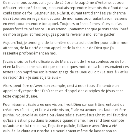
Ce matin nous avons eu la joie de célébrer le baptême d’Antoine, et pour
débuter cette prédication, je souhaitais reprendre les mots du début de sa
confession de foi : Seigneur Jésus-Christ, durant tant d’années, j’ai cherché
des réponses en regardant autour de moi, sans pour autant avoir les sens
en éveil pour entendre ton appel. Toujours présent à mes côtés, tu n’as
jamais forcé ta présence. Tu as attendu patiemment que je sois enfin libéré
de mon orgueil et mes préjugés pour te révéler à moi et me guider.
Aujourd’hui, je témoigne de la lumière que tu as fait briller pour attirer mon
attention, de la clarté de ton appel, et de la chaleur de Dieu que j’ai
ressentie profondément en moi.
J’avais choisi ce texte d’Esaïe et de Marc avant de lire sa confession de foi,
et en la lisant je me suis dit que ces quelques mots de sa foi résumaient ces
textes ! Son baptême est le témoignage de ce Dieu qui dit « Je suis là » et lui
de répondre « Je sais et je te suis ».
Alors, peut-être qu’avec son exemple, c’est à nous tous d’entendre un
appel et d’y répondre ! D’où ce texte d’appel des disciples de Jésus et ce
texte d’appel d’Esaïe.
Pour résumer, Esaïe a eu une vision, il voit Dieu sur son trône, entouré de
créatures célestes, et face à cette vision, Esaïe va avouer ses fautes et être
purifié. Nous voilà au 8ème ou 7ème siècle avant Jésus Christ, et il faut dire
qu’Esaïe est un peu dans la panade quand même, il se rend bien compte
qu’autour de lui rien ne va, l’injustice pullule, l’alliance avec Dieu a été
oubliée, la chute est proche. Le peuple vient même de laisser son roi,