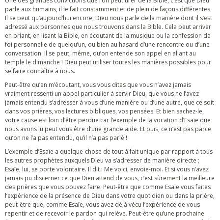
Une des grandes convictions que l’on peut tirer de la Bible, c’est que Dieu
parle aux humains, il le fait constamment et de plein de façons différentes.
Il se peut qu’aujourd’hui encore, Dieu nous parle de la manière dont il s’est
adressé aux personnes que nous trouvons dans la Bible. Cela peut arriver
en priant, en lisant la Bible, en écoutant de la musique ou la confession de
foi personnelle de quelqu’un, ou bien au hasard d’une rencontre ou d’une
conversation. Il se peut, même, qu’on entende son appel en allant au
temple le dimanche ! Dieu peut utiliser toutes les manières possibles pour
se faire connaître à nous.
Peut-être qu’en m’écoutant, vous vous dites que vous n’avez jamais
vraiment ressenti un appel particulier à servir Dieu, que vous ne l’avez
jamais entendu s’adresser à vous d’une manière ou d’une autre, que ce soit
dans vos prières, vos lectures bibliques, vos pensées. Et bien sachez-le,
votre cause est loin d’être perdue car l’exemple de la vocation d’Esaïe que
nous avons lu peut vous être d’une grande aide. Et puis, ce n’est pas parce
qu’on ne l’a pas entendu, qu’il n’a pas parlé !
L’exemple d’Esaïe a quelque-chose de tout à fait unique par rapport à tous
les autres prophètes auxquels Dieu va s’adresser de manière directe ;
Esaïe, lui, se porte volontaire. Il dit : Me voici, envoie-moi. Et si vous n’avez
jamais pu discerner ce que Dieu attend de vous, c’est sûrement la meilleure
des prières que vous pouvez faire. Peut-être que comme Esaïe vous faites
l’expérience de la présence de Dieu dans votre quotidien ou dans la prière,
peut-être que, comme Esaïe, vous avez déjà vécu l’expérience de vous
repentir et de recevoir le pardon qui relève. Peut-être qu’une prochaine