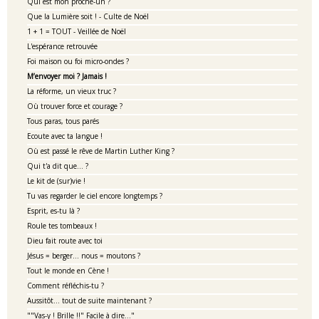
Qui est mon proche-un ?
Que la Lumière soit ! - Culte de Noël
1 + 1 = TOUT - Veillée de Noël
L'espérance retrouvée
Foi maison ou foi micro-ondes ?
M’envoyer moi ? Jamais !
La réforme, un vieux truc ?
Où trouver force et courage ?
Tous paras, tous parés
Ecoute avec ta langue !
Où est passé le rêve de Martin Luther King ?
Qui t'a dit que... ?
Le kit de (sur)vie !
Tu vas regarder le ciel encore longtemps ?
Esprit, es-tu là ?
Roule tes tombeaux !
Dieu fait route avec toi
Jésus = berger... nous = moutons ?
Tout le monde en Cène !
Comment réfléchis-tu ?
Aussitôt... tout de suite maintenant ?
""Vas-y ! Brille !!" Facile à dire..."