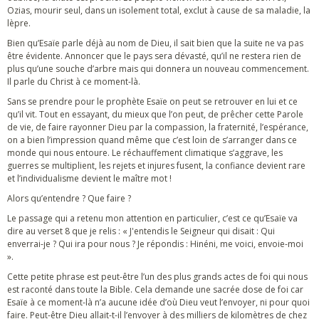
Ozias, mourir seul, dans un isolement total, exclut à cause de sa maladie, la
lèpre.
Bien qu’Esaïe parle déjà au nom de Dieu, il sait bien que la suite ne va pas
être évidente. Annoncer que le pays sera dévasté, qu’il ne restera rien de
plus qu’une souche d’arbre mais qui donnera un nouveau commencement.
Il parle du Christ à ce moment-là.
Sans se prendre pour le prophète Esaïe on peut se retrouver en lui et ce
qu’il vit. Tout en essayant, du mieux que l’on peut, de prêcher cette Parole
de vie, de faire rayonner Dieu par la compassion, la fraternité, l’espérance,
on a bien l’impression quand même que c’est loin de s’arranger dans ce
monde qui nous entoure. Le réchauffement climatique s’aggrave, les
guerres se multiplient, les rejets et injures fusent, la confiance devient rare
et l’individualisme devient le maître mot !
Alors qu’entendre ? Que faire ?
Le passage qui a retenu mon attention en particulier, c’est ce qu’Esaïe va
dire au verset 8 que je relis : « J'entendis le Seigneur qui disait : Qui
enverrai-je ? Qui ira pour nous ? Je répondis : Hinéni, me voici, envoie-moi
».
Cette petite phrase est peut-être l’un des plus grands actes de foi qui nous
est raconté dans toute la Bible. Cela demande une sacrée dose de foi car
Esaïe à ce moment-là n’a aucune idée d’où Dieu veut l’envoyer, ni pour quoi
faire. Peut-être Dieu allait-t-il l’envoyer à des milliers de kilomètres de chez