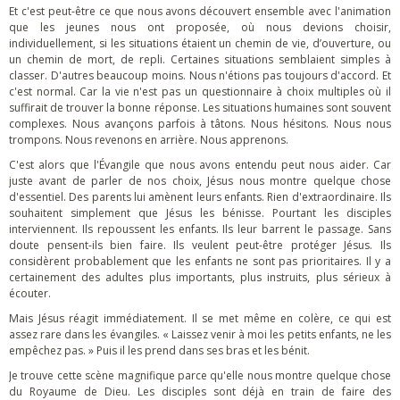
Et c'est peut-être ce que nous avons découvert ensemble avec l'animation
que les jeunes nous ont proposée, où nous devions choisir,
individuellement, si les situations étaient un chemin de vie, d’ouverture, ou
un chemin de mort, de repli. Certaines situations semblaient simples à
classer. D'autres beaucoup moins. Nous n'étions pas toujours d'accord. Et
c'est normal. Car la vie n'est pas un questionnaire à choix multiples où il
suffirait de trouver la bonne réponse. Les situations humaines sont souvent
complexes. Nous avançons parfois à tâtons. Nous hésitons. Nous nous
trompons. Nous revenons en arrière. Nous apprenons.
C'est alors que l'Évangile que nous avons entendu peut nous aider. Car
juste avant de parler de nos choix, Jésus nous montre quelque chose
d'essentiel. Des parents lui amènent leurs enfants. Rien d'extraordinaire. Ils
souhaitent simplement que Jésus les bénisse. Pourtant les disciples
interviennent. Ils repoussent les enfants. Ils leur barrent le passage. Sans
doute pensent-ils bien faire. Ils veulent peut-être protéger Jésus. Ils
considèrent probablement que les enfants ne sont pas prioritaires. Il y a
certainement des adultes plus importants, plus instruits, plus sérieux à
écouter.
Mais Jésus réagit immédiatement. Il se met même en colère, ce qui est
assez rare dans les évangiles. « Laissez venir à moi les petits enfants, ne les
empêchez pas. » Puis il les prend dans ses bras et les bénit.
Je trouve cette scène magnifique parce qu'elle nous montre quelque chose
du Royaume de Dieu. Les disciples sont déjà en train de faire des