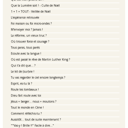
Que la Lumière soit ! - Culte de Noël
1 + 1 = TOUT - Veillée de Noël
L'espérance retrouvée
Foi maison ou foi micro-ondes ?
M’envoyer moi ? Jamais !
La réforme, un vieux truc ?
Où trouver force et courage ?
Tous paras, tous parés
Ecoute avec ta langue !
Où est passé le rêve de Martin Luther King ?
Qui t'a dit que... ?
Le kit de (sur)vie !
Tu vas regarder le ciel encore longtemps ?
Esprit, es-tu là ?
Roule tes tombeaux !
Dieu fait route avec toi
Jésus = berger... nous = moutons ?
Tout le monde en Cène !
Comment réfléchis-tu ?
Aussitôt... tout de suite maintenant ?
""Vas-y ! Brille !!" Facile à dire..."