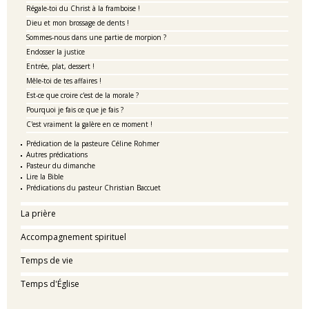
Régale-toi du Christ à la framboise !
Dieu et mon brossage de dents !
Sommes-nous dans une partie de morpion ?
Endosser la justice
Entrée, plat, dessert !
Mêle-toi de tes affaires !
Est-ce que croire c'est de la morale ?
Pourquoi je fais ce que je fais ?
C'est vraiment la galère en ce moment !
Prédication de la pasteure Céline Rohmer
Autres prédications
Pasteur du dimanche
Lire la Bible
Prédications du pasteur Christian Baccuet
La prière
Accompagnement spirituel
Temps de vie
Temps d'Église