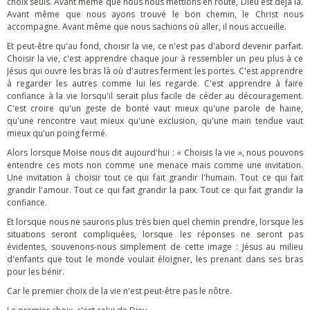
choix seuls. Avant même que nous nous mettions en route, Dieu est déjà là.
Avant même que nous ayons trouvé le bon chemin, le Christ nous
accompagne. Avant même que nous sachions où aller, il nous accueille.
Et peut-être qu'au fond, choisir la vie, ce n'est pas d'abord devenir parfait.
Choisir la vie, c'est apprendre chaque jour à ressembler un peu plus à ce
Jésus qui ouvre les bras là où d'autres ferment les portes. C'est apprendre
à regarder les autres comme lui les regarde. C'est apprendre à faire
confiance à la vie lorsqu'il serait plus facile de céder au découragement.
C'est croire qu'un geste de bonté vaut mieux qu'une parole de haine,
qu'une rencontre vaut mieux qu'une exclusion, qu'une main tendue vaut
mieux qu'un poing fermé.
Alors lorsque Moïse nous dit aujourd'hui : « Choisis la vie », nous pouvons
entendre ces mots non comme une menace mais comme une invitation.
Une invitation à choisir tout ce qui fait grandir l'humain. Tout ce qui fait
grandir l'amour. Tout ce qui fait grandir la paix. Tout ce qui fait grandir la
confiance.
Et lorsque nous ne saurons plus très bien quel chemin prendre, lorsque les
situations seront compliquées, lorsque les réponses ne seront pas
évidentes, souvenons-nous simplement de cette image : Jésus au milieu
d'enfants que tout le monde voulait éloigner, les prenant dans ses bras
pour les bénir.
Car le premier choix de la vie n'est peut-être pas le nôtre.