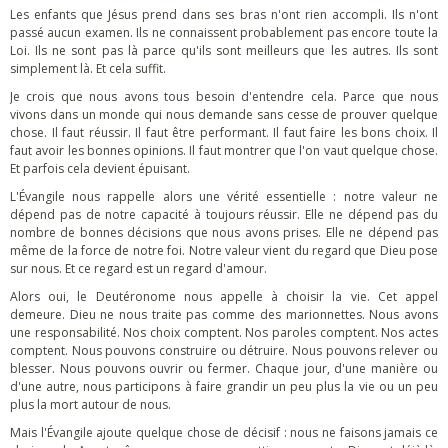
Les enfants que Jésus prend dans ses bras n'ont rien accompli. Ils n'ont
passé aucun examen. Ils ne connaissent probablement pas encore toute la
Loi. Ils ne sont pas là parce qu'ils sont meilleurs que les autres. Ils sont
simplement là. Et cela suffit.
Je crois que nous avons tous besoin d'entendre cela. Parce que nous
vivons dans un monde qui nous demande sans cesse de prouver quelque
chose. Il faut réussir. Il faut être performant. Il faut faire les bons choix. Il
faut avoir les bonnes opinions. Il faut montrer que l'on vaut quelque chose.
Et parfois cela devient épuisant.
L'Évangile nous rappelle alors une vérité essentielle : notre valeur ne
dépend pas de notre capacité à toujours réussir. Elle ne dépend pas du
nombre de bonnes décisions que nous avons prises. Elle ne dépend pas
même de la force de notre foi. Notre valeur vient du regard que Dieu pose
sur nous. Et ce regard est un regard d'amour.
Alors oui, le Deutéronome nous appelle à choisir la vie. Cet appel
demeure. Dieu ne nous traite pas comme des marionnettes. Nous avons
une responsabilité. Nos choix comptent. Nos paroles comptent. Nos actes
comptent. Nous pouvons construire ou détruire. Nous pouvons relever ou
blesser. Nous pouvons ouvrir ou fermer. Chaque jour, d'une manière ou
d'une autre, nous participons à faire grandir un peu plus la vie ou un peu
plus la mort autour de nous.
Mais l'Évangile ajoute quelque chose de décisif : nous ne faisons jamais ce