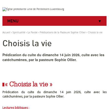
Aller
Outils
au
personnels
contenu.
|
MENU
Aller
à
la
Accueil
›
Spiritualité
›
La Parole
›
Prédications de la Pasteure Sophie Ollier
›
Choisis la vie
navigation
Choisis la vie
Prédication du culte du dimanche 14 juin 2026, culte avec les
catéchumènes, par la pasteure Sophie Ollier.
« Choisis la vie »
Prédication du culte du dimanche 14 juin 2026, culte avec les
catéchumènes, par la pasteure Sophie Ollier.
Lectures bibliques :