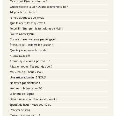
Mais où est Dieu dans tout ça ?
Quand s’arrête la Loi ? Quand commence la foi ?
Adopter la B attitude !
Je ne crois que ce que je vois !
Que tombent les étiquettes !
Accueillir l'étranger : le test ultime de Noël !
Écoute avec tes yeux
Comme une envie de ne pas s'engager...
Être ou faire… Telle est la question !
Que ta joie renverse le monde !
A Taaaaaaaable !!
Crois-tu que le savoir peut tout ?
Allez, en route ! T'as peur de quoi ?
Moi = nous ou nous = moi ?
Une articulation du JE-NOUS
Ne restez pas plantés là !
Voici venu le temps des 3C !
La brique de Pâques
Dieu, une relation donnant-donnant ?
Sportifs de haut niveau pour Dieu
S'enivrer de sens !
Qui est mon proche-un ?