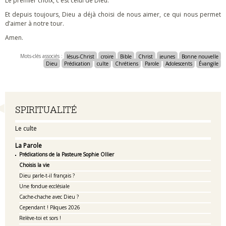
Le premier choix, c'est celui de Dieu.
Et depuis toujours, Dieu a déjà choisi de nous aimer, ce qui nous permet
d’aimer à notre tour.
Amen.
Mots-clés associés :
Jésus-Christ
croire
Bible
Christ
jeunes
Bonne nouvelle
Dieu
Prédication
culte
Chrétiens
Parole
Adolescents
Évangile
Navigation
SPIRITUALITÉ
Le culte
La Parole
Prédications de la Pasteure Sophie Ollier
Choisis la vie
Dieu parle-t-il français ?
Une fondue ecclésiale
Cache-chache avec Dieu ?
Cependant ! Pâques 2026
Relève-toi et sors !