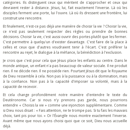
catégories. Ils distinguent ceux qui méritent de s'approcher et ceux qui
devraient rester à distance. Jésus, lui, fait exactement l'inverse. Là où les
disciples ferment une porte, lui l'ouvre. Là où ils dressent une frontière, lui
construit une rencontre.
Et finalement, n'est-ce pas déjà une manière de choisir la vie ? Choisir la vie,
ce n'est pas seulement respecter des règles ou prendre de bonnes
décisions. Choisir la vie, c'est aussi ouvrir des portes plutôt que les fermer.
C'est permettre à quelqu'un d'exister davantage. C'est faire de la place à
celles et ceux que d'autres voudraient tenir à l'écart. C'est préférer la
rencontre au rejet, le dialogue à la méfiance, la bénédiction à l'exclusion.
Je crois que c'est pour cela que Jésus place les enfants au centre. Dans le
monde antique, un enfant n'a pas beaucoup de valeur sociale. Il ne produit
rien. Il ne décide rien. Il ne possède rien. Pourtant Jésus dit que le Royaume
de Dieu ressemble à cela. Non pas à la puissance ou à la domination, mais
à la confiance. Non pas à la capacité d'imposer sa volonté, mais à la
capacité de recevoir.
Et cela change profondément notre manière d'entendre le texte du
Deutéronome. Car si nous n'y prenons pas garde, nous pourrions
entendre « Choisis la vie » comme une injonction supplémentaire. Comme
si Dieu nous disait : « Fais attention, ne te trompe pas. Si tu fais les mauvais
choix, tant pis pour toi. » Or l'Évangile nous montre exactement l'inverse.
Avant même que nous ayons choisi quoi que ce soit, Dieu nous accueille
déjà.