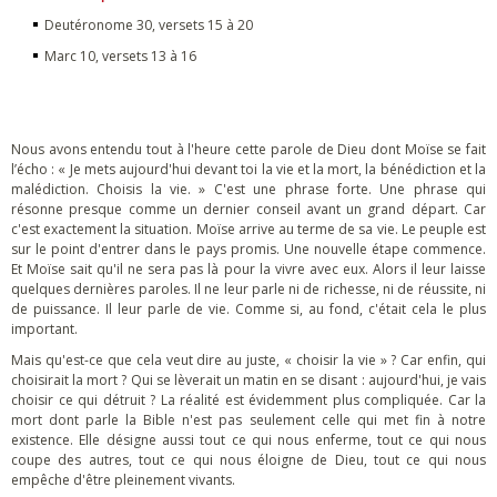
Deutéronome 30, versets 15 à 20
Marc 10, versets 13 à 16
Nous avons entendu tout à l'heure cette parole de Dieu dont Moïse se fait
l’écho : « Je mets aujourd'hui devant toi la vie et la mort, la bénédiction et la
malédiction. Choisis la vie. » C'est une phrase forte. Une phrase qui
résonne presque comme un dernier conseil avant un grand départ. Car
c'est exactement la situation. Moïse arrive au terme de sa vie. Le peuple est
sur le point d'entrer dans le pays promis. Une nouvelle étape commence.
Et Moïse sait qu'il ne sera pas là pour la vivre avec eux. Alors il leur laisse
quelques dernières paroles. Il ne leur parle ni de richesse, ni de réussite, ni
de puissance. Il leur parle de vie. Comme si, au fond, c'était cela le plus
important.
Mais qu'est-ce que cela veut dire au juste, « choisir la vie » ? Car enfin, qui
choisirait la mort ? Qui se lèverait un matin en se disant : aujourd'hui, je vais
choisir ce qui détruit ? La réalité est évidemment plus compliquée. Car la
mort dont parle la Bible n'est pas seulement celle qui met fin à notre
existence. Elle désigne aussi tout ce qui nous enferme, tout ce qui nous
coupe des autres, tout ce qui nous éloigne de Dieu, tout ce qui nous
empêche d'être pleinement vivants.