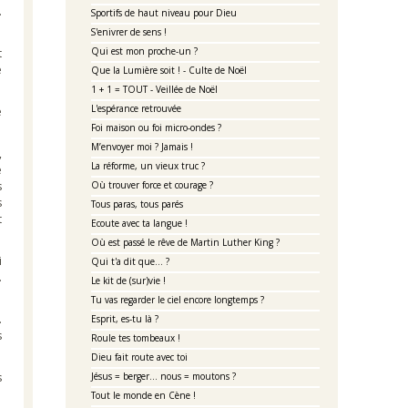
.
Sportifs de haut niveau pour Dieu
S'enivrer de sens !
Qui est mon proche-un ?
t
e
Que la Lumière soit ! - Culte de Noël
1 + 1 = TOUT - Veillée de Noël
L'espérance retrouvée
e
Foi maison ou foi micro-ondes ?
M’envoyer moi ? Jamais !
,
La réforme, un vieux truc ?
e
s
Où trouver force et courage ?
s
Tous paras, tous parés
t
Ecoute avec ta langue !
Où est passé le rêve de Martin Luther King ?
i
Qui t'a dit que... ?
.
Le kit de (sur)vie !
Tu vas regarder le ciel encore longtemps ?
.
Esprit, es-tu là ?
s
Roule tes tombeaux !
Dieu fait route avec toi
s
Jésus = berger... nous = moutons ?
Tout le monde en Cène !