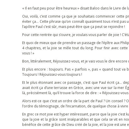
« Il en faut peu pour être heureux » disait Baloo dans le Livre de la
Oui, voilà, c’est comme ça que je souhaitais commencer cette préd
éviter ça… Cette phrase qu’on connaît quasiment tous n’est pas
l’apôtre Paul c’est sûr, mais peut-être que ça peut se rejoindre !
Pour cette rentrée qui s’ouvre, je voulais vous parler de joie ! C’
Et quoi de mieux que de prendre un passage de l’épître aux Philip
4 chapitres, et la joie se mêle tout du long. Pour finir avec cett
vous ! »
Bon, littéralement, Réjouissez-vous, et je vais vous le dire encor
Et plus encore : toujours. Pas « parfois », pas « quand tout va 
Toujours ! Réjouissez-vous toujours !
Et le plus étonnant avec ce passage, c’est que Paul écrit ça… dep
avait écrit ça d’une terrasse en Grèce, avec une vue sur la mer É
là, précisément là, qu’il trouve la force de dire : « Réjouissez-vous 
Alors est-ce que c’est un ordre de la part de Paul ? Un conseil ? 
l’ordre du témoignage, de l’incarnation, de quelque chose à vivre 
En grec ce mot joie est hyper intéressant, parce que la joie c’est
que la joie et la grâce sont inséparables et que cela se vit en n
bénéfice de cette grâce de Dieu créé de la joie, et la joie est une