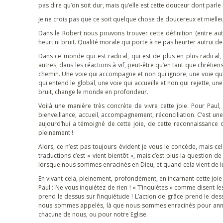
pas dire qu’on soit dur, mais qu’elle est cette douceur dont parle 
Je ne crois pas que ce soit quelque chose de doucereux et mielle
Dans le Robert nous pouvons trouver cette définition (entre aut
heurt ni bruit. Qualité morale qui porte à ne pas heurter autrui de f
Dans ce monde qui est radical, qui est de plus en plus radical
autres, dans les réactions à vif, peut-être qu’en tant que chrétie
chemin. Une voie qui accompagne et non qui ignore, une voie qui r
qui entend le global, une voie qui accueille et non qui rejette, u
bruit, change le monde en profondeur.
Voilà une manière très concrète de vivre cette joie. Pour Paul, la
bienveillance, accueil, accompagnement, réconciliation. C’est un
aujourd’hui a témoigné de cette joie, de cette reconnaissance de 
pleinement !
Alors, ce n’est pas toujours évident je vous le concède, mais ce
traductions c’est « vient bientôt », mais c’est plus la question 
lorsque nous sommes enracinés en Dieu, et quand cela vient de lu
En vivant cela, pleinement, profondément, en incarnant cette joi
Paul : Ne vous inquiétez de rien ! « T’inquiètes » comme disent les
prend le dessus sur l’inquiétude ! L’action de grâce prend le dess
nous sommes appelés, là que nous sommes enracinés pour annoncer
chacune de nous, ou pour notre Eglise.