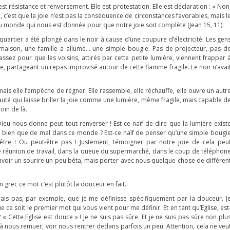
st résistance et renversement. Elle est protestation. Elle est déclaration : « Non
ul, c’est que la joie n’est pas la conséquence de circonstances favorables, mais l
 du monde qui nous est donnée pour que notre joie soit complète (Jean 15, 11).
n quartier a été plongé dans le noir à cause d’une coupure d’électricité. Les gen
ne maison, une famille a allumé… une simple bougie. Pas de projecteur, pas d
 assez pour que les voisins, attirés par cette petite lumière, viennent frapper 
le, partageant un repas improvisé autour de cette flamme fragile. Le noir n’avai
, mais elle l’empêche de régner. Elle rassemble, elle réchauffe, elle ouvre un autr
uté qui laisse briller la joie comme une lumière, même fragile, mais capable d
oin de là.
eu nous donne peut tout renverser ! Est-ce naïf de dire que la lumière exist
 de bien que de mal dans ce monde ? Est-ce naïf de penser qu’une simple bougi
tre ! Ou peut-être pas ! Justement, témoigner par notre joie de cela peu
e réunion de travail, dans la queue du supermarché, dans le coup de téléphon
voir un sourire un peu bêta, mais porter avec nous quelque chose de différen
En grec ce mot c’est plutôt la douceur en fait.
rais pas, par exemple, que je me définisse spécifiquement par la douceur. J
 ce soit le premier mot qui vous vient pour me définir. Et en tant qu’Eglise, est
 Cette Eglise est douce » ! Je ne suis pas sûre. Et je ne suis pas sûre non plu
 à nous remuer, voir nous rentrer dedans parfois un peu. Attention, cela ne veu