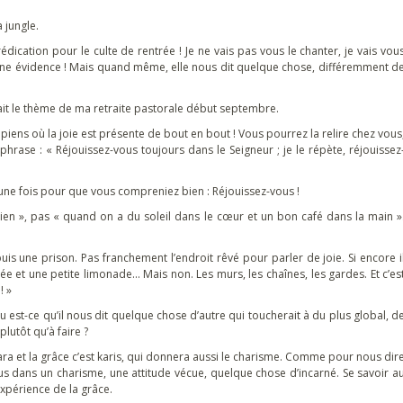
 jungle.
ication pour le culte de rentrée ! Je ne vais pas vous le chanter, je vais vou
 une évidence ! Mais quand même, elle nous dit quelque chose, différemment d
était le thème de ma retraite pastorale début septembre.
piens où la joie est présente de bout en bout ! Vous pourrez la relire chez vous
e phrase : « Réjouissez-vous toujours dans le Seigneur ; je le répète, réjouissez
e une fois pour que vous compreniez bien : Réjouissez-vous !
bien », pas « quand on a du soleil dans le cœur et un bon café dans la main »
uis une prison. Pas franchement l’endroit rêvé pour parler de joie. Si encore i
gée et une petite limonade… Mais non. Les murs, les chaînes, les gardes. Et c’es
! »
Ou est-ce qu’il nous dit quelque chose d’autre qui toucherait à du plus global, d
plutôt qu’à faire ?
 kara et la grâce c’est karis, qui donnera aussi le charisme. Comme pour nous dir
ous dans un charisme, une attitude vécue, quelque chose d’incarné. Se savoir a
 expérience de la grâce.