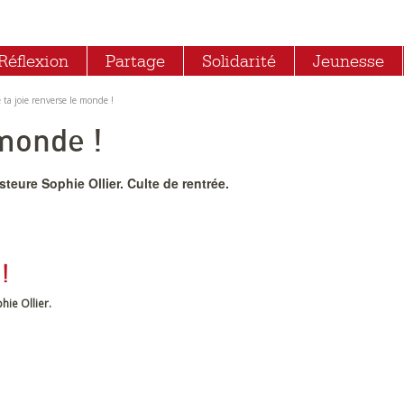
Réflexion
Partage
Solidarité
Jeunesse
ta joie renverse le monde !
 monde !
eure Sophie Ollier. Culte de rentrée.
 !
ie Ollier.