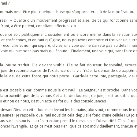
Paul ?
ux, mais peut-être plus quelque chose qui s’apparenterait à de la modération.
res) : « Qualité d'un mouvement progressif et aisé, de ce qui fonctionne san
ront, à être patient, conciliant, affectueux. »
, que ce soit politiquement, socialement ou encore même dans la relation au
ns et chrétiennes, et en tant qu’Eglise, nous pouvons entendre et trouver un autr
éconcilie et non qui sépare, divise, une voie qui ne s’arrête pas au détail mai
ne voie qui n’impose pas mais qui écoute… Finalement, une voie qui, sans faire d
 joie se traduit. Elle devient visible. Elle se fait douceur, hospitalité, écoute
e joie de reconnaissance de l’existence de la vie. Ysée, ta demande de baptêm
la vie, de cette force qui nous porte ! Garde-la cette joie, partage-la, vis-l
la est possible car, comme nous le dit Paul : Le Seigneur est proche. Dans vo
de la proximité que de la venue. Cet acte de douceur, de joie, n’est possible qu
i et non de nous, c’est un acte de foi qui a des conséquences.
e devant Dieu et cette douceur devant les humains, alors oui, comme nous le di
 jeunes ! Je rappelle que Paul nous dit cela depuis le fond d’une cellule ! La joi
us sur les soucis ! La résurrection prend le dessus sur l’obscurité ! C’est là qu
 l’Evangile. Et ça ce n’est pas rien, que ce soit individuellement, chacun e