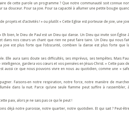
 à faire de cette parole un programme ? Que notre communauté soit connue no
ur sa douceur. Pour sa joie. Pour sa capacité à allumer une petite bougie quan
 de projets et d’activités ! » ou plutôt « Cette Eglise est porteuse de joie, une joi
 » Eh bien, le Dieu de Paul est un Dieu qui danse. Un Dieu qui invite son Église 
t dans nos cœurs un chant que rien ne peut faire taire. Un Dieu qui nous fai
 joie est plus forte que l’obscurité, combien la danse est plus forte que l
 Elle aura sans doute ses difficultés, ses imprévus, ses tempêtes. Mais Pau
intelligence, gardera vos cœurs et vos pensées en Jésus-Christ. » Cette paix d
c’est aussi ce que nous pouvons vivre en nous au quotidien, comme une « saf
ompagner. Faisons-en notre respiration, notre force, notre manière de marche
llumée dans la nuit. Parce qu’une seule flamme peut suffire à rassembler, 
ette paix, alors je ne sais pas ce qui le peut !
ns déjà notre paroisse, notre quartier, notre quotidien. Et qui sait ? Peut-êtr