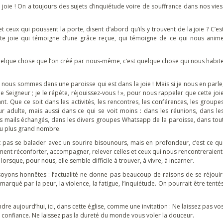
a joie ! On a toujours des sujets d’inquiétude voire de souffrance dans nos vies
s et ceux qui poussent la porte, disent d’abord qu’ils y trouvent de la joie ? C’es
 cette joie qui témoigne d’une grâce reçue, qui témoigne de ce qui nous anim
uelque chose que l’on créé par nous-même, c’est quelque chose qui nous habit
 nous sommes dans une paroisse qui est dans la joie ! Mais si je nous en parle
e Seigneur ; je le répète, réjouissez-vous ! », pour nous rappeler que cette joi
t. Que ce soit dans les activités, les rencontres, les conférences, les groupe
our adulte, mais aussi dans ce qui se voit moins : dans les réunions, dans le
les mails échangés, dans les divers groupes Whatsapp de la paroisse, dans tou
x du plus grand nombre.
t pas se balader avec un sourire bisounours, mais en profondeur, c’est ce qu
ent réconforter, accompagner, relever celles et ceux qui nous rencontreraient
rsque, pour nous, elle semble difficile à trouver, à vivre, à incarner.
 soyons honnêtes : l’actualité ne donne pas beaucoup de raisons de se réjouir
é par la peur, la violence, la fatigue, l’inquiétude. On pourrait être tenté
ndre aujourd’hui, ici, dans cette église, comme une invitation : Ne laissez pas vo
la confiance. Ne laissez pas la dureté du monde vous voler la douceur.