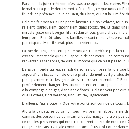
Parce que la joie chrétienne n’est pas une option décorative. Elle e
le mal n’aura pas le dernier mot. » Et au final, ce que nous dit Pa
fruit d’une présence. Celle de Dieu, du Christ, qui est la Lumière
Cela me fait penser à une petite histoire. Un soir d’hiver, tout u
râlaient, paniquaient, tâtonnaient dans l’obscurité. Et dans u
miracle, juste une bougie. Elle n’éclairait pas grand-chose, mais
leur porte. Bientôt, plusieurs familles se sont retrouvées ensemb
pas disparu. Mais il n’avait plus le dernier mot.
La joie de Dieu, c’est cette petite bougie. Elle n’efface pas la nuit
espace. Et c’est cela que Paul appelle de ses vœux : une communa
renverser les ténèbres, de dire au monde que ce n’est pas foutu, l
Dans ce monde qui est rempli de zones d’ombres, la joie que Di
aujourd’hui ? Est-ce naïf de croire profondément qu’il y a plus
peut permettre à des gens de se retrouver ensemble ? Peut-ê
profondément changer des situations. Porter notre joie dans un
à la compagnie de gaz, dans nos débats… Cela ne veut pas dire a
que la colère, l’indifférence, l’inquiétude, l’agacement…
D’ailleurs, Paul ajoute : « Que votre bonté soit connue de tous. » 
Alors là ça peut se corser un peu ! Au premier abord je ne di
connais des personnes qui incarnent cela, mais je ne crois pas que
ce que les personnes qui nous rencontrent disent de nous cela ? «
que je définirais l’Evangile comme doux ! Jésus a plutôt tendance