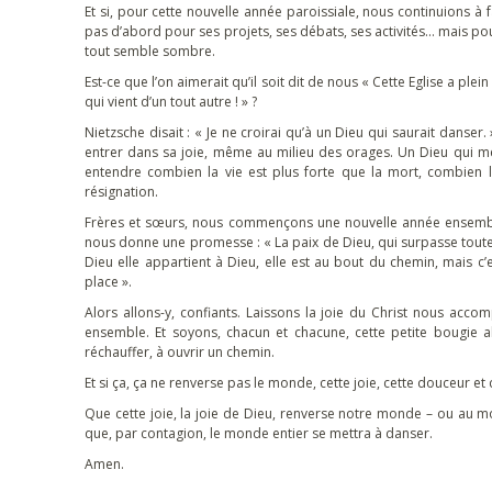
Et si, pour cette nouvelle année paroissiale, nous continuions
pas d’abord pour ses projets, ses débats, ses activités… mais po
tout semble sombre.
Est-ce que l’on aimerait qu’il soit dit de nous « Cette Eglise a plein
qui vient d’un tout autre ! » ?
Nietzsche disait : « Je ne croirai qu’à un Dieu qui saurait danser.
entrer dans sa joie, même au milieu des orages. Un Dieu qui me
entendre combien la vie est plus forte que la mort, combien la
résignation.
Frères et sœurs, nous commençons une nouvelle année ensemble.
nous donne une promesse : « La paix de Dieu, qui surpasse toute 
Dieu elle appartient à Dieu, elle est au bout du chemin, mais 
place ».
Alors allons-y, confiants. Laissons la joie du Christ nous acc
ensemble. Et soyons, chacun et chacune, cette petite bougie a
réchauffer, à ouvrir un chemin.
Et si ça, ça ne renverse pas le monde, cette joie, cette douceur et c
Que cette joie, la joie de Dieu, renverse notre monde – ou au moi
que, par contagion, le monde entier se mettra à danser.
Amen.