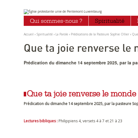
Aller
Outils
au
personnels
Qui sommes-nous ?
Spiritualité
contenu.
|
Aller
à
Accueil
›
Spiritualité
›
La Parole
›
Prédications de la Pasteure Sophie Ollier
›
Que 
la
navigation
Que ta joie renverse le
Prédication du dimanche 14 septembre 2025, par la past
Que ta joie renverse le monde
Prédication du dimanche 14 septembre 2025, par la pasteure Soph
Lectures bibliques :
Philippiens 4, versets 4 à 7 et 21 à 23