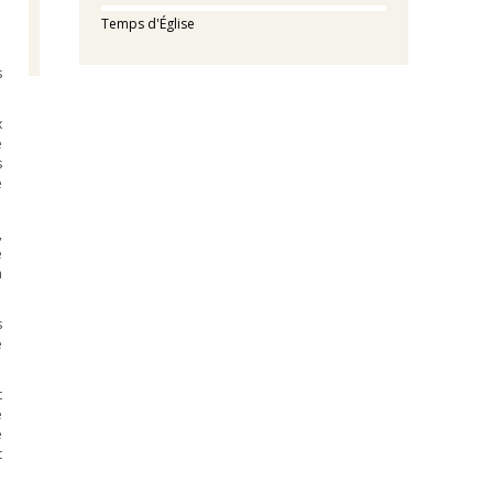
Temps d'Église
s
x
e
s
e
,
e
a
s
e
t
e
e
t