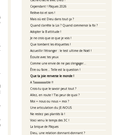
Cache-chache avec Dieu ?
Cependant ! Pâques 2026
Relève-toi et sors !
s
Mais où est Dieu dans tout ça ?
e
Quand s’arrête la Loi ? Quand commence la foi ?
Adopter la B attitude !
Je ne crois que ce que je vois !
,
Que tombent les étiquettes !
-
Accueillir l'étranger : le test ultime de Noël !
Écoute avec tes yeux
Comme une envie de ne pas s'engager...
Être ou faire… Telle est la question !
.
Que ta joie renverse le monde !
A Taaaaaaaable !!
l
Crois-tu que le savoir peut tout ?
t
Allez, en route ! T'as peur de quoi ?
Moi = nous ou nous = moi ?
e
Une articulation du JE-NOUS
Ne restez pas plantés là !
e
Voici venu le temps des 3C !
u
La brique de Pâques
Dieu, une relation donnant-donnant ?