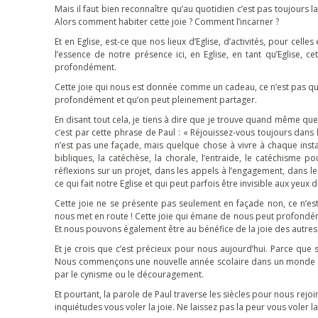
Mais il faut bien reconnaître qu’au quotidien c’est pas toujours l
Alors comment habiter cette joie ? Comment l’incarner ?
Et en Eglise, est-ce que nos lieux d’Eglise, d’activités, pour celle
l’essence de notre présence ici, en Eglise, en tant qu’Eglise,
profondément.
Cette joie qui nous est donnée comme un cadeau, ce n’est pas q
profondément et qu’on peut pleinement partager.
En disant tout cela, je tiens à dire que je trouve quand même que
c’est par cette phrase de Paul : « Réjouissez-vous toujours dans l
n’est pas une façade, mais quelque chose à vivre à chaque instan
bibliques, la catéchèse, la chorale, l’entraide, le catéchisme p
réflexions sur un projet, dans les appels à l’engagement, dans 
ce qui fait notre Eglise et qui peut parfois être invisible aux yeu
Cette joie ne se présente pas seulement en façade non, ce n’es
nous met en route ! Cette joie qui émane de nous peut profondém
Et nous pouvons également être au bénéfice de la joie des autres lo
Et je crois que c’est précieux pour nous aujourd’hui. Parce que
Nous commençons une nouvelle année scolaire dans un monde marqu
par le cynisme ou le découragement.
Et pourtant, la parole de Paul traverse les siècles pour nous rejoi
inquiétudes vous voler la joie. Ne laissez pas la peur vous voler 