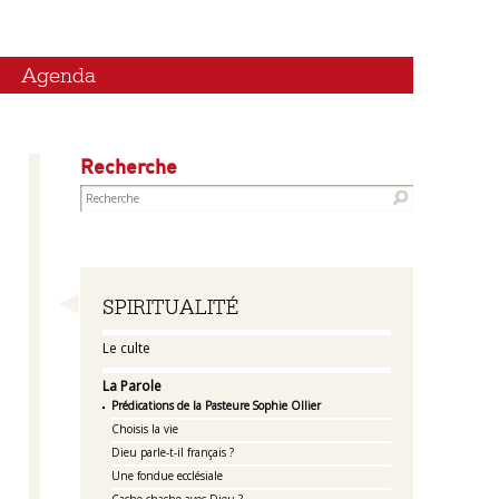
Agenda
Recherche
Navigation
SPIRITUALITÉ
Le culte
La Parole
Prédications de la Pasteure Sophie Ollier
Choisis la vie
Dieu parle-t-il français ?
Une fondue ecclésiale