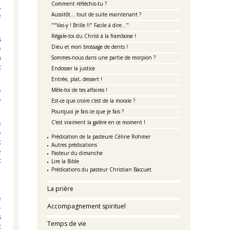
Comment réfléchis-tu ?
,
Aussitôt... tout de suite maintenant ?
e
""Vas-y ! Brille !!" Facile à dire..."
Régale-toi du Christ à la framboise !
s
Dieu et mon brossage de dents !
e
à
Sommes-nous dans une partie de morpion ?
t
Endosser la justice
Entrée, plat, dessert !
e
Mêle-toi de tes affaires !
e
Est-ce que croire c'est de la morale ?
Pourquoi je fais ce que je fais ?
C'est vraiment la galère en ce moment !
e
e
Prédication de la pasteure Céline Rohmer
t
Autres prédications
e
Pasteur du dimanche
t
Lire la Bible
Prédications du pasteur Christian Baccuet
La prière
e
Accompagnement spirituel
-
s
Temps de vie
t