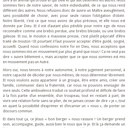
dire à un animal qui broute et qui bêle et qui suit bêtement les autres. Nous
sommes fiers de notre savoir, de notre individualité, de ce qui nous rend
différent des autres. Nous refusons donc de suivre un Maître aveuglément,
sans possibilité de choisir, avec pour seule raison l’obligation d’obéir.
Notre liberté, c’est ce que nous avons de plus précieux, et elle nous est
donnée par Dieu. Et il est d’autant plus pénible pour notre ego de nous
reconnaître comme une brebis perdue, une brebis blessée, ou une brebis
galeuse. Et oui, le mouton a mauvaise presse, c’est plutôt péjoratif d’être
traité de mouton ! Et pourtant il faut pouvoir accepter d’être guidé, soigné,
accueilli. Quand nous confessons notre foi en Dieu, nous acceptons que
nous sommes mis en mouvement par plus grand que nous ! Ca ne veut pas
dire « suivre bêtement », mais accepter que ce que nous sommes est mis
en mouvement pas un Autre.
Alors oui, nous tenons à notre autonomie, à notre jugement personnel, à
notre capacité de décider par nous-mêmes, de nous déterminer librement.
Et nous voulons aussi appartenir à un groupe, être entre amis, créer une
famille, communier dans la fraternité, car nous ne pouvons envisager de
vivre seuls. Cette ambivalence traduit ce souhait profond et difficile de faire
à la fois partie d’un ensemble, d’un troupeau, tout en restant à part, de
vivre une relation forte sans se plier, de ne jamais cesser de dire « je », tout
en ayant la possibilité d’exprimer et d’incarner un « nous », de porter un
discours commun.
Et dans tout ça, ce Jésus « bon berger » nous rassure ! Un berger prend
soin, accompagne, guide, aussi bien le nous que le je. Et là ça demande un