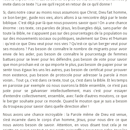
invite dans ce texte ? La vie qu’il reçoit en retour de ce qu’il donne !
Si, dans notre cœur au moins nous assumons que Christ, Dieu fait homme,
ce bon berger, guide nos vies, alors allons à sa rencontre déjà par le texte
biblique. C'est déjà par-là que nous pouvons savoir quoi ! On a une chance
énorme : ces texte, ces paroles de Jésus, les Evangiles déjà, sans parler de
toute la Bible, ne s'appuient pas sur des pourcentages de la population ou
sur des mouvements sociaux ou politiques, seulement sur Dieu et l’Humain
: qu'est-ce que Dieu veut pour nos vies ? Qu'est-ce qu'un berger veut pour
ses moutons ? Pas besoin de connaître le nombre de migrants pour avoir
envie de les aider, pas besoin de connaître le pourcentage de femmes
battues pour se lever pour les défendre, pas besoin de vote pour savoir
que mon prochain est ce qui importe le plus, pas besoin de papier pour se
sentir tous égaux les uns les autres, pas besoin de certificat pour prouver
mon existence, pas besoin de protocole pour adresser la parole à mon
voisin... Tout ça, c'est dans ce texte, tout ça, c’est dans la Bible. Et les temps
en paroisse par exemple où nous ouvrons la Bible ensemble, ce n’est pas
juste pour se galvaniser intellectuellement, mais c’est pour essayer
d’entendre collectivement, ensemble, avec l’aide d’autres moutons, ce que
le berger souhaite pour ce monde. Quand le mouton que je suis a besoin
du troupeau pour savoir dans quelle direction aller !
Nous avons une chance incroyable : la Parole même de Dieu est venue,
s’est incarnée dans le corps d'un homme, Jésus, pour nous dire ce que
nous avions besoin de savoir. Attention, en vous disant tout cela je ne