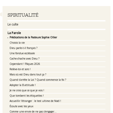
Navigation
SPIRITUALITÉ
Le culte
La Parole
Prédications de la Pasteure Sophie Ollier
Choisis la vie
Dieu parle-t-il français ?
Une fondue ecclésiale
Cache-chache avec Dieu ?
Cependant ! Pâques 2026
Relève-toi et sors !
Mais où est Dieu dans tout ça ?
Quand s’arrête la Loi ? Quand commence la foi ?
Adopter la B attitude !
Je ne crois que ce que je vois !
Que tombent les étiquettes !
Accueillir l'étranger : le test ultime de Noël !
Écoute avec tes yeux
Comme une envie de ne pas s'engager...