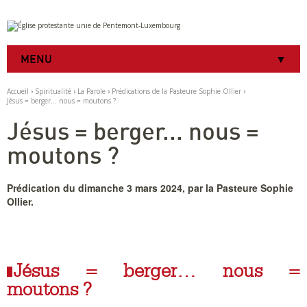
Aller
Outils
au
personnels
contenu.
|
MENU
Aller
à
la
Accueil
›
Spiritualité
›
La Parole
›
Prédications de la Pasteure Sophie Ollier
›
navigation
Jésus = berger... nous = moutons ?
Jésus = berger... nous =
moutons ?
Prédication du dimanche 3 mars 2024, par la Pasteure Sophie
Ollier.
Jésus = berger… nous =
moutons ?