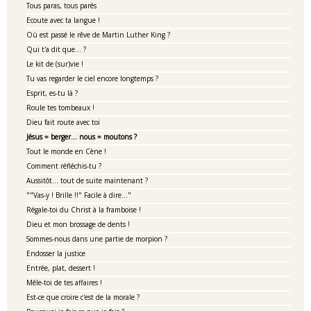
Tous paras, tous parés
Ecoute avec ta langue !
Où est passé le rêve de Martin Luther King ?
Qui t'a dit que... ?
Le kit de (sur)vie !
Tu vas regarder le ciel encore longtemps ?
Esprit, es-tu là ?
Roule tes tombeaux !
Dieu fait route avec toi
Jésus = berger... nous = moutons ?
Tout le monde en Cène !
Comment réfléchis-tu ?
Aussitôt... tout de suite maintenant ?
""Vas-y ! Brille !!" Facile à dire..."
Régale-toi du Christ à la framboise !
Dieu et mon brossage de dents !
Sommes-nous dans une partie de morpion ?
Endosser la justice
Entrée, plat, dessert !
Mêle-toi de tes affaires !
Est-ce que croire c'est de la morale ?