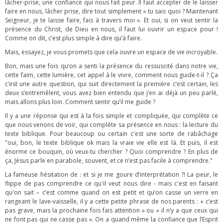
lâcher-prise, une confiance qui nous fait peur. Il faut accepter de le laisser
faire en nous, lâcher prise, dire tout simplement « tu sais quoi ? Maintenant
Seigneur, je te laisse faire, fais à travers moi ». Et oui, si on veut sentir la
présence du Christ, de Dieu en nous, il faut lui ouvrir un espace pour !
Comme on dit, c’est plus simple à dire qu’à faire.
Mais, essayez, je vous promets que cela ouvre un espace de vie incroyable.
Bon, mais une fois qu’on a senti la présence du ressuscité dans notre vie,
cette faim, cette lumière, cet appel à le vivre, comment nous guide-t-il ? Ça
c’est une autre question, qui suit directement la première c’est certain, les
deux s’entremêlent, vous avez bien entendu que j’en ai déjà un peu parlé,
mais allons plus loin. Comment sentir qu’il me guide ?
Il y a une réponse qui est à la fois simple et compliquée, qui complète ce
que nous venons de voir, qui complète sa présence en nous : la lecture du
texte biblique. Pour beaucoup ou certain c'est une sorte de rabâchage
"oui, bon, le texte biblique ok mais la vraie vie elle est là. Et puis, il est
énorme ce bouquin, où veux-tu chercher ? Quoi comprendre ? En plus de
ça, Jésus parle en parabole, souvent, et ce n’est pas facile à comprendre."
La fameuse hésitation de : et si je me goure d’interprétation ?! La peur, le
flippe de pas comprendre ce qu'il veut nous dire - mais c'est en faisant
qu'on sait – c’est comme quand on est petit et qu’on casse un verre en
rangeant le lave-vaisselle, il y a cette petite phrase de nos parents : « c’est
pas grave, mais la prochaine fois fais attention » ou « il n’y a que ceux qui
ne font pas qui ne casse pas ». On a quand même la confiance que l’Esprit