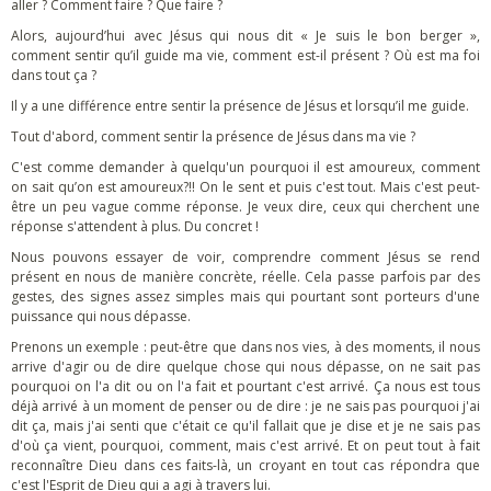
aller ? Comment faire ? Que faire ?
Alors, aujourd’hui avec Jésus qui nous dit « Je suis le bon berger »,
comment sentir qu’il guide ma vie, comment est-il présent ? Où est ma foi
dans tout ça ?
Il y a une différence entre sentir la présence de Jésus et lorsqu’il me guide.
Tout d'abord, comment sentir la présence de Jésus dans ma vie ?
C'est comme demander à quelqu'un pourquoi il est amoureux, comment
on sait qu’on est amoureux?!! On le sent et puis c'est tout. Mais c'est peut-
être un peu vague comme réponse. Je veux dire, ceux qui cherchent une
réponse s'attendent à plus. Du concret !
Nous pouvons essayer de voir, comprendre comment Jésus se rend
présent en nous de manière concrète, réelle. Cela passe parfois par des
gestes, des signes assez simples mais qui pourtant sont porteurs d'une
puissance qui nous dépasse.
Prenons un exemple : peut-être que dans nos vies, à des moments, il nous
arrive d'agir ou de dire quelque chose qui nous dépasse, on ne sait pas
pourquoi on l'a dit ou on l'a fait et pourtant c'est arrivé. Ça nous est tous
déjà arrivé à un moment de penser ou de dire : je ne sais pas pourquoi j'ai
dit ça, mais j'ai senti que c'était ce qu'il fallait que je dise et je ne sais pas
d'où ça vient, pourquoi, comment, mais c'est arrivé. Et on peut tout à fait
reconnaître Dieu dans ces faits-là, un croyant en tout cas répondra que
c'est l'Esprit de Dieu qui a agi à travers lui.