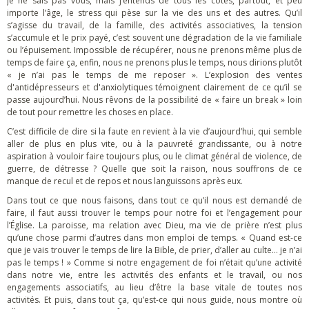
Je ne sais pas vous, mais j’entends de tous les côtés, partout, et peu
importe l’âge, le stress qui pèse sur la vie des uns et des autres. Qu’il
s’agisse du travail, de la famille, des activités associatives, la tension
s’accumule et le prix payé, c’est souvent une dégradation de la vie familiale
ou l’épuisement. Impossible de récupérer, nous ne prenons même plus de
temps de faire ça, enfin, nous ne prenons plus le temps, nous dirions plutôt
« je n’ai pas le temps de me reposer ». L’explosion des ventes
d'antidépresseurs et d'anxiolytiques témoignent clairement de ce qu’il se
passe aujourd’hui. Nous rêvons de la possibilité de « faire un break » loin
de tout pour remettre les choses en place.
C’est difficile de dire si la faute en revient à la vie d’aujourd’hui, qui semble
aller de plus en plus vite, ou à la pauvreté grandissante, ou à notre
aspiration à vouloir faire toujours plus, ou le climat général de violence, de
guerre, de détresse ? Quelle que soit la raison, nous souffrons de ce
manque de recul et de repos et nous languissons après eux.
Dans tout ce que nous faisons, dans tout ce qu’il nous est demandé de
faire, il faut aussi trouver le temps pour notre foi et l’engagement pour
l’Église. La paroisse, ma relation avec Dieu, ma vie de prière n’est plus
qu’une chose parmi d’autres dans mon emploi de temps. « Quand est-ce
que je vais trouver le temps de lire la Bible, de prier, d’aller au culte… je n’ai
pas le temps ! » Comme si notre engagement de foi n’était qu’une activité
dans notre vie, entre les activités des enfants et le travail, ou nos
engagements associatifs, au lieu d’être la base vitale de toutes nos
activités. Et puis, dans tout ça, qu’est-ce qui nous guide, nous montre où