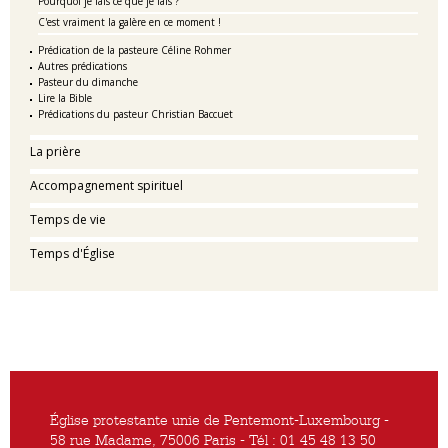
Pourquoi je fais ce que je fais ?
C'est vraiment la galère en ce moment !
Prédication de la pasteure Céline Rohmer
Autres prédications
Pasteur du dimanche
Lire la Bible
Prédications du pasteur Christian Baccuet
La prière
Accompagnement spirituel
Temps de vie
Temps d'Église
Église protestante unie de Pentemont-Luxembourg -
58 rue Madame, 75006 Paris - Tél : 01 45 48 13 50