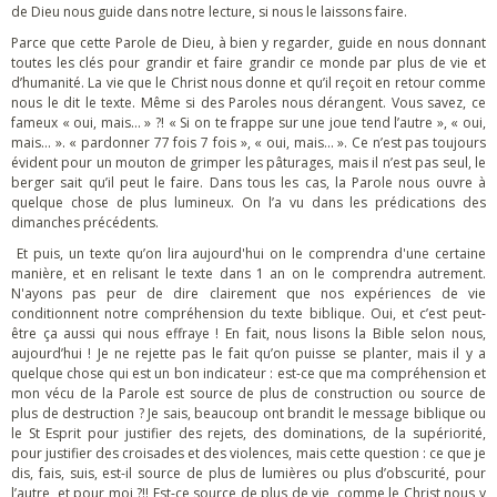
de Dieu nous guide dans notre lecture, si nous le laissons faire.
Parce que cette Parole de Dieu, à bien y regarder, guide en nous donnant
toutes les clés pour grandir et faire grandir ce monde par plus de vie et
d’humanité. La vie que le Christ nous donne et qu’il reçoit en retour comme
nous le dit le texte. Même si des Paroles nous dérangent. Vous savez, ce
fameux « oui, mais… » ?! « Si on te frappe sur une joue tend l’autre », « oui,
mais… ». « pardonner 77 fois 7 fois », « oui, mais… ». Ce n’est pas toujours
évident pour un mouton de grimper les pâturages, mais il n’est pas seul, le
berger sait qu’il peut le faire. Dans tous les cas, la Parole nous ouvre à
quelque chose de plus lumineux. On l’a vu dans les prédications des
dimanches précédents.
Et puis, un texte qu’on lira aujourd'hui on le comprendra d'une certaine
manière, et en relisant le texte dans 1 an on le comprendra autrement.
N'ayons pas peur de dire clairement que nos expériences de vie
conditionnent notre compréhension du texte biblique. Oui, et c’est peut-
être ça aussi qui nous effraye ! En fait, nous lisons la Bible selon nous,
aujourd’hui ! Je ne rejette pas le fait qu’on puisse se planter, mais il y a
quelque chose qui est un bon indicateur : est-ce que ma compréhension et
mon vécu de la Parole est source de plus de construction ou source de
plus de destruction ? Je sais, beaucoup ont brandit le message biblique ou
le St Esprit pour justifier des rejets, des dominations, de la supériorité,
pour justifier des croisades et des violences, mais cette question : ce que je
dis, fais, suis, est-il source de plus de lumières ou plus d’obscurité, pour
l’autre, et pour moi ?!! Est-ce source de plus de vie, comme le Christ nous y