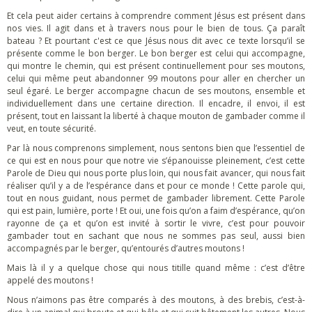
Et cela peut aider certains à comprendre comment Jésus est présent dans
nos vies. Il agit dans et à travers nous pour le bien de tous. Ça paraît
bateau ? Et pourtant c'est ce que Jésus nous dit avec ce texte lorsqu’il se
présente comme le bon berger. Le bon berger est celui qui accompagne,
qui montre le chemin, qui est présent continuellement pour ses moutons,
celui qui même peut abandonner 99 moutons pour aller en chercher un
seul égaré. Le berger accompagne chacun de ses moutons, ensemble et
individuellement dans une certaine direction. Il encadre, il envoi, il est
présent, tout en laissant la liberté à chaque mouton de gambader comme il
veut, en toute sécurité.
Par là nous comprenons simplement, nous sentons bien que l’essentiel de
ce qui est en nous pour que notre vie s’épanouisse pleinement, c’est cette
Parole de Dieu qui nous porte plus loin, qui nous fait avancer, qui nous fait
réaliser qu’il y a de l’espérance dans et pour ce monde ! Cette parole qui,
tout en nous guidant, nous permet de gambader librement. Cette Parole
qui est pain, lumière, porte ! Et oui, une fois qu’on a faim d’espérance, qu’on
rayonne de ça et qu’on est invité à sortir le vivre, c’est pour pouvoir
gambader tout en sachant que nous ne sommes pas seul, aussi bien
accompagnés par le berger, qu’entourés d’autres moutons !
Mais là il y a quelque chose qui nous titille quand même : c’est d’être
appelé des moutons !
Nous n’aimons pas être comparés à des moutons, à des brebis, c’est-à-