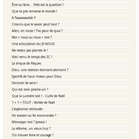
Être ou faire… Telle est la question !
Que ta joie renverse le monde !
A Taaaaaaaable !!
Crois-tu que le savoir peut tout ?
Allez, en route ! T'as peur de quoi ?
Moi = nous ou nous = moi ?
Une articulation du JE-NOUS
Ne restez pas plantés là !
Voici venu le temps des 3C !
La brique de Pâques
Dieu, une relation donnant-donnant ?
Sportifs de haut niveau pour Dieu
S'enivrer de sens !
Qui est mon proche-un ?
Que la Lumière soit ! - Culte de Noël
1 + 1 = TOUT - Veillée de Noël
L'espérance retrouvée
Foi maison ou foi micro-ondes ?
M’envoyer moi ? Jamais !
La réforme, un vieux truc ?
Où trouver force et courage ?