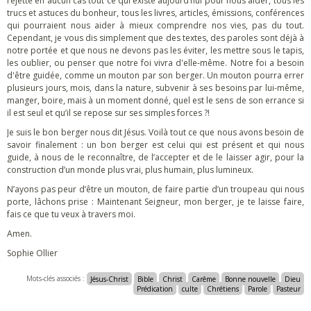
rejette en aucun cas tout ce qui existe aujourd’hui pour nous aider, tous les
trucs et astuces du bonheur, tous les livres, articles, émissions, conférences
qui pourraient nous aider à mieux comprendre nos vies, pas du tout.
Cependant, je vous dis simplement que des textes, des paroles sont déjà à
notre portée et que nous ne devons pas les éviter, les mettre sous le tapis,
les oublier, ou penser que notre foi vivra d'elle-même. Notre foi a besoin
d'être guidée, comme un mouton par son berger. Un mouton pourra errer
plusieurs jours, mois, dans la nature, subvenir à ses besoins par lui-même,
manger, boire, mais à un moment donné, quel est le sens de son errance si
il est seul et qu’il se repose sur ses simples forces ?!
Je suis le bon berger nous dit Jésus. Voilà tout ce que nous avons besoin de
savoir finalement : un bon berger est celui qui est présent et qui nous
guide, à nous de le reconnaître, de l’accepter et de le laisser agir, pour la
construction d’un monde plus vrai, plus humain, plus lumineux.
N’ayons pas peur d’être un mouton, de faire partie d’un troupeau qui nous
porte, lâchons prise : Maintenant Seigneur, mon berger, je te laisse faire,
fais ce que tu veux à travers moi.
Amen.
Sophie Ollier
Mots-clés associés :
Jésus-Christ
Bible
Christ
Carême
Bonne nouvelle
Dieu
Prédication
culte
Chrétiens
Parole
Pasteur