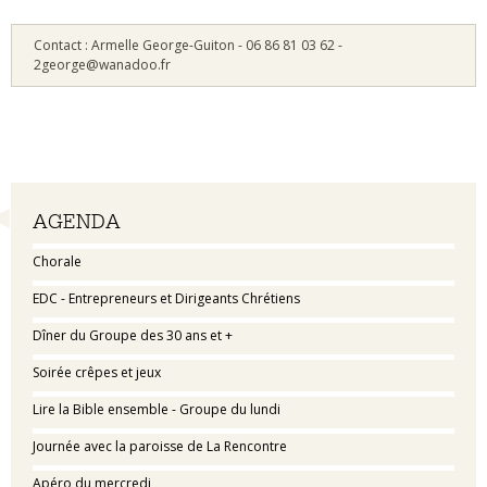
Contact : Armelle George-Guiton - 06 86 81 03 62 -
2george@wanadoo.fr
Navigation
AGENDA
Chorale
EDC - Entrepreneurs et Dirigeants Chrétiens
Dîner du Groupe des 30 ans et +
Soirée crêpes et jeux
Lire la Bible ensemble - Groupe du lundi
Journée avec la paroisse de La Rencontre
Apéro du mercredi