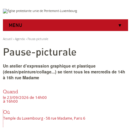
Aller
Outils
au
personnels
contenu.
|
MENU
Aller
à
la
Accueil
›
Agenda
›
Pause-picturale
navigation
Pause-picturale
Un atelier d’expression graphique et plastique
(dessin/peinture/collage...) se tient tous les mercredis de 14h
à 16h rue Madame
Quand
le 23/09/2026
de 14h00
à 16h00
Où
Temple du Luxembourg - 58 rue Madame, Paris 6