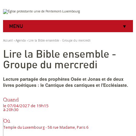
Aller
Outils
au
personnels
contenu.
|
MENU
Aller
à
la
Accueil
›
Agenda
›
Lire la Bible ensemble - Groupe du mercredi
navigation
Lire la Bible ensemble -
Groupe du mercredi
Lecture partagée des prophètes Osée et Jonas et de deux
livres poétiques : le Cantique des cantiques et l'Ecclésiaste.
Quand
le 07/04/2027
de 19h15
à 20h30
Où
Temple du Luxembourg - 58 rue Madame, Paris 6