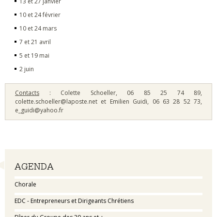
13 et 27 janvier
10 et 24 février
10 et 24 mars
7 et 21 avril
5 et 19 mai
2 juin
Contacts
: Colette Schoeller, 06 85 25 74 89,
colette.schoeller@laposte.net et Emilien Guidi, 06 63 28 52 73,
e_guidi@yahoo.fr
Navigation
AGENDA
Chorale
EDC - Entrepreneurs et Dirigeants Chrétiens