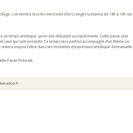
llage...) se tiendra tous les mercredis (hors congés scolaires) de 14h à 16h rue
e un temps artistique, qu’on soit débutant ou expérimenté́. Cette pause veut
s et ceux qui sont présents. Ce temps sera parfois accompagné d’un thème ou
une restera toujours libre dans ses modalités d’expression artistique. Emmanuelle
tte Pause Picturale.
@wanadoo.fr