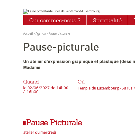
Aller
Outils
au
personnels
Qui sommes-nous ?
Spiritualité
contenu.
|
Aller
à
Accueil
›
Agenda
›
Pause-picturale
la
navigation
Pause-picturale
Un atelier d’expression graphique et plastique (dessin/
Madame
Quand
Où
le 02/06/2027
de 14h00
Temple du Luxembourg - 58 rue 
à 16h00
Pause Picturale
atelier du mercredi