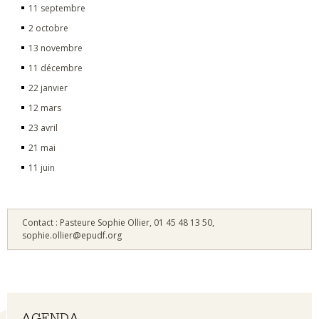
11 septembre
2 octobre
13 novembre
11 décembre
22 janvier
12 mars
23 avril
21 mai
11 juin
Contact : Pasteure Sophie Ollier, 01 45 48 13 50,
sophie.ollier@epudf.org
Navigation
AGENDA