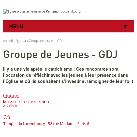
Aller
Outils
au
personnels
contenu.
|
MENU
Aller
à
la
Accueil
›
Agenda
›
Groupe de Jeunes - GDJ
navigation
Groupe de Jeunes - GDJ
Il y a une vie après le catéchisme ! Ces rencontres sont
l’occasion de réfléchir avec les jeunes à leur présence dans
l’Église et où ils souhaitent s’investir et témoigner de leur foi !
Quand
le 12/03/2027
de 19h00
à 20h30
Où
Temple du Luxembourg - 58 rue Madame, Paris 6