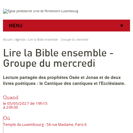
Aller
Outils
au
personnels
contenu.
|
MENU
Aller
à
la
Accueil
›
Agenda
›
Lire la Bible ensemble - Groupe du mercredi
navigation
Lire la Bible ensemble -
Groupe du mercredi
Lecture partagée des prophètes Osée et Jonas et de deux
livres poétiques : le Cantique des cantiques et l'Ecclésiaste.
Quand
le 05/05/2027
de 19h15
à 20h30
Où
Temple du Luxembourg - 58 rue Madame, Paris 6