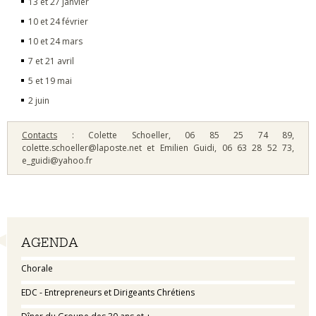
13 et 27 janvier
10 et 24 février
10 et 24 mars
7 et 21 avril
5 et 19 mai
2 juin
Contacts
: Colette Schoeller, 06 85 25 74 89,
colette.schoeller@laposte.net et Emilien Guidi, 06 63 28 52 73,
e_guidi@yahoo.fr
Navigation
AGENDA
Chorale
EDC - Entrepreneurs et Dirigeants Chrétiens