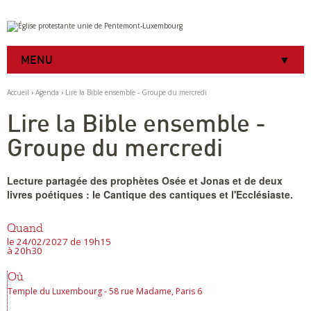
Aller
Outils
au
personnels
contenu.
|
MENU
Aller
à
la
Accueil
›
Agenda
›
Lire la Bible ensemble - Groupe du mercredi
navigation
Lire la Bible ensemble -
Groupe du mercredi
Lecture partagée des prophètes Osée et Jonas et de deux
livres poétiques : le Cantique des cantiques et l'Ecclésiaste.
Quand
le 24/02/2027
de 19h15
à 20h30
Où
Temple du Luxembourg - 58 rue Madame, Paris 6