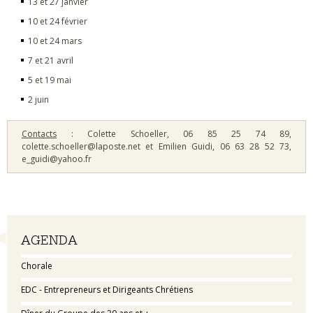
13 et 27 janvier
10 et 24 février
10 et 24 mars
7 et 21 avril
5 et 19 mai
2 juin
Contacts
: Colette Schoeller, 06 85 25 74 89,
colette.schoeller@laposte.net et Emilien Guidi, 06 63 28 52 73,
e_guidi@yahoo.fr
Navigation
AGENDA
Chorale
EDC - Entrepreneurs et Dirigeants Chrétiens