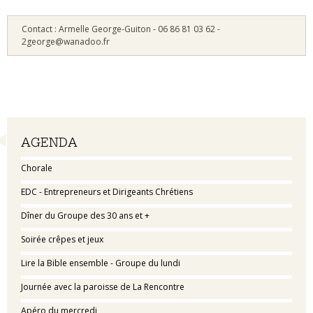
Contact : Armelle George-Guiton - 06 86 81 03 62 -
2george@wanadoo.fr
Navigation
AGENDA
Chorale
EDC - Entrepreneurs et Dirigeants Chrétiens
Dîner du Groupe des 30 ans et +
Soirée crêpes et jeux
Lire la Bible ensemble - Groupe du lundi
Journée avec la paroisse de La Rencontre
Apéro du mercredi