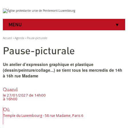
Aller
Outils
au
personnels
contenu.
|
MENU
Aller
à
la
Accueil
›
Agenda
›
Pause-picturale
navigation
Pause-picturale
Un atelier d’expression graphique et plastique
(dessin/peinture/collage...) se tient tous les mercredis de 14h
à 16h rue Madame
Quand
le 27/01/2027
de 14h00
à 16h00
Où
Temple du Luxembourg - 58 rue Madame, Paris 6