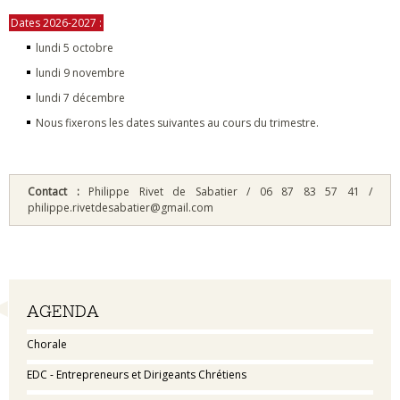
Dates 2026-2027 :
lundi 5 octobre
lundi 9 novembre
lundi 7 décembre
Nous fixerons les dates suivantes au cours du trimestre.
Contact :
Philippe Rivet de Sabatier / 06 87 83 57 41 /
philippe.rivetdesabatier@gmail.com
Navigation
AGENDA
Chorale
EDC - Entrepreneurs et Dirigeants Chrétiens