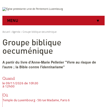
Aller
Outils
au
personnels
contenu.
|
MENU
Aller
à
la
Accueil
›
Agenda
›
Groupe biblique oecuménique
navigation
Groupe biblique
oecuménique
A partir du livre d'Anne-Marie Pelletier "Vivre au risque de
l'autre ; la Bible contre l'identitarisme"
Quand
le 09/11/2026
de 10h30
à 12h00
Où
Temple du Luxembourg - 58 rue Madame, Paris 6