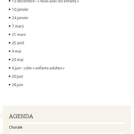
13 décembre : « Noël avec les enfants »
10 janvier
24 janvier
7 mars
21 mars
25 avril
9 mai
23 mai
6 juin : culte « enfants-adultes »
20 juin
28 juin
Navigation
AGENDA
Chorale