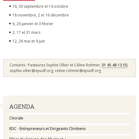
16, 30 septembre et 14 octobre
18 novembre, 2 et 16 décembre
6, 20 janvier et 3 février
3, 17 et 31 mars
12, 26 mai et 9 juin
Contacts : Pasteures Sophie Ollier et Céline Rohmer,
01 45 48 13 50
,
sophie.ollier@epudf.org, celine.rohmer@epudf.org
Navigation
AGENDA
Chorale
EDC - Entrepreneurs et Dirigeants Chrétiens