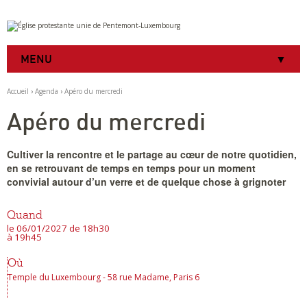
Aller
Outils
au
personnels
contenu.
|
MENU
Aller
à
la
Accueil
›
Agenda
›
Apéro du mercredi
navigation
Apéro du mercredi
Cultiver la rencontre et le partage au cœur de notre quotidien,
en se retrouvant de temps en temps pour un moment
convivial autour d’un verre et de quelque chose à grignoter
Quand
le 06/01/2027
de 18h30
à 19h45
Où
Temple du Luxembourg - 58 rue Madame, Paris 6