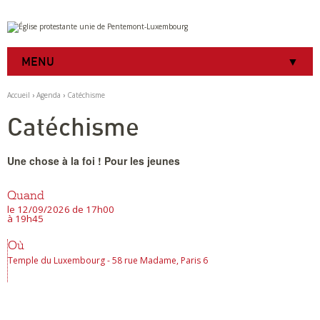
Aller
Outils
au
personnels
contenu.
|
MENU
Aller
à
la
Accueil
›
Agenda
›
Catéchisme
navigation
Catéchisme
Une chose à la foi ! Pour les jeunes
Quand
le 12/09/2026
de 17h00
à 19h45
Où
Temple du Luxembourg - 58 rue Madame, Paris 6