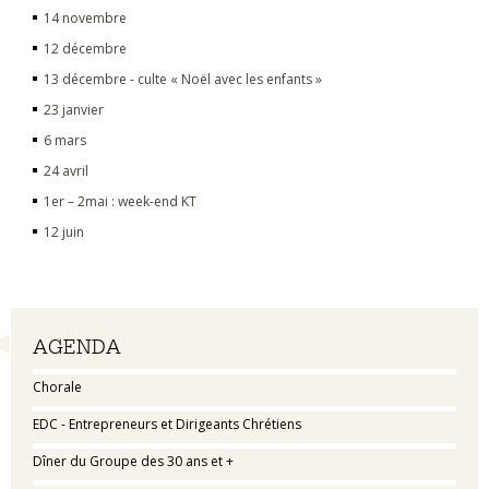
14 novembre
12 décembre
13 décembre - culte « Noël avec les enfants »
23 janvier
6 mars
24 avril
1er – 2mai : week-end KT
12 juin
Navigation
AGENDA
Chorale
EDC - Entrepreneurs et Dirigeants Chrétiens
Dîner du Groupe des 30 ans et +