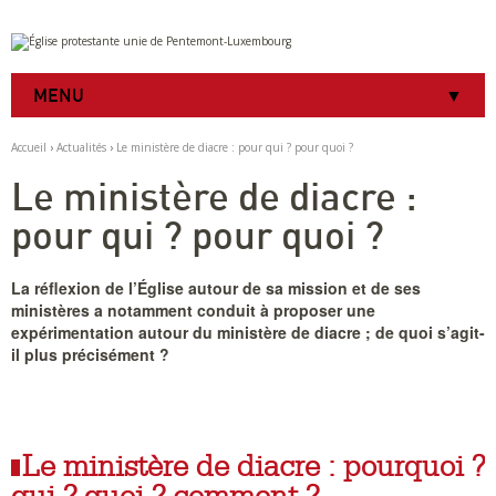
Aller
Outils
au
personnels
contenu.
|
MENU
Aller
à
la
Accueil
›
Actualités
›
Le ministère de diacre : pour qui ? pour quoi ?
navigation
Le ministère de diacre :
pour qui ? pour quoi ?
La réflexion de l’Église autour de sa mission et de ses
ministères a notamment conduit à proposer une
expérimentation autour du ministère de diacre ; de quoi s’agit-
il plus précisément ?
Le ministère de diacre : pourquoi ?