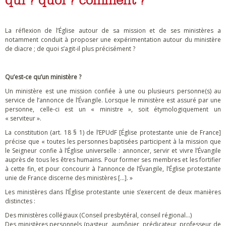
qui ? quoi ? comment ?
La réflexion de l’Église autour de sa mission et de ses ministères a
notamment conduit à proposer une expérimentation autour du ministère
de diacre ; de quoi s’agit-il plus précisément ?
Qu’est-ce qu’un ministère ?
Un ministère est une mission confiée à une ou plusieurs personne(s) au
service de l’annonce de l’Évangile. Lorsque le ministère est assuré par une
personne, celle-ci est un « ministre », soit étymologiquement un
« serviteur ».
La constitution (art. 18 § 1) de l’EPUdF [Église protestante unie de France]
précise que « toutes les personnes baptisées participent à la mission que
le Seigneur confie à l’Église universelle : annoncer, servir et vivre l’Évangile
auprès de tous les êtres humains. Pour former ses membres et les fortifier
à cette fin, et pour concourir à l’annonce de l’Évangile, l’Église protestante
unie de France discerne des ministères […]. »
Les ministères dans l’Église protestante unie s’exercent de deux manières
distinctes :
Des ministères collégiaux (Conseil presbytéral, conseil régional…)
Des ministères personnels (pasteur, aumônier, prédicateur, professeur de