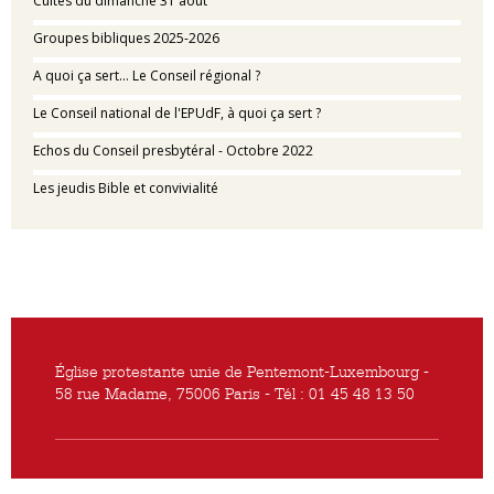
Cultes du dimanche 31 août
Groupes bibliques 2025-2026
A quoi ça sert... Le Conseil régional ?
Le Conseil national de l'EPUdF, à quoi ça sert ?
Echos du Conseil presbytéral - Octobre 2022
Les jeudis Bible et convivialité
Église protestante unie de Pentemont-Luxembourg -
58 rue Madame, 75006 Paris - Tél : 01 45 48 13 50