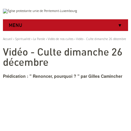
Aller
Outils
au
personnels
contenu.
|
MENU
Aller
à
la
Accueil
›
Spiritualité
›
La Parole
›
Vidéo de nos cultes
›
Vidéo - Culte dimanche 26 décembre
navigation
Vidéo - Culte dimanche 26
décembre
Prédication : " Renoncer, pourquoi ? " par Gilles Camincher