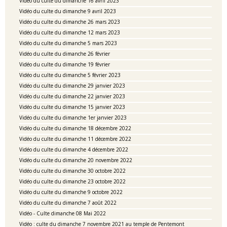
Vidéo du culte du dimanche 16 avril 2023
Vidéo du culte du dimanche 9 avril 2023
Vidéo du culte du dimanche 26 mars 2023
Vidéo du culte du dimanche 12 mars 2023
Vidéo du culte du dimanche 5 mars 2023
Vidéo du culte du dimanche 26 février
Vidéo du culte du dimanche 19 février
Vidéo du culte du dimanche 5 février 2023
Vidéo du culte du dimanche 29 janvier 2023
Vidéo du culte du dimanche 22 janvier 2023
Vidéo du culte du dimanche 15 janvier 2023
Vidéo du culte du dimanche 1er janvier 2023
Vidéo du culte du dimanche 18 décembre 2022
Vidéo du culte du dimanche 11 décembre 2022
Vidéo du culte du dimanche 4 décembre 2022
Vidéo du culte du dimanche 20 novembre 2022
Vidéo du culte du dimanche 30 octobre 2022
Vidéo du culte du dimanche 23 octobre 2022
Vidéo du culte du dimanche 9 octobre 2022
Vidéo du culte du dimanche 7 août 2022
Vidéo - Culte dimanche 08 Mai 2022
Vidéo : culte du dimanche 7 novembre 2021 au temple de Pentemont