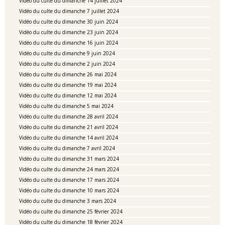
Vidéo du culte du dimanche 14 juillet 2024
Vidéo du culte du dimanche 7 juillet 2024
Vidéo du culte du dimanche 30 juin 2024
Vidéo du culte du dimanche 23 juin 2024
Vidéo du culte du dimanche 16 juin 2024
Vidéo du culte du dimanche 9 juin 2024
Vidéo du culte du dimanche 2 juin 2024
Vidéo du culte du dimanche 26 mai 2024
Vidéo du culte du dimanche 19 mai 2024
Vidéo du culte du dimanche 12 mai 2024
Vidéo du culte du dimanche 5 mai 2024
Vidéo du culte du dimanche 28 avril 2024
Vidéo du culte du dimanche 21 avril 2024
Vidéo du culte du dimanche 14 avril 2024
Vidéo du culte du dimanche 7 avril 2024
Vidéo du culte du dimanche 31 mars 2024
Vidéo du culte du dimanche 24 mars 2024
Vidéo du culte du dimanche 17 mars 2024
Vidéo du culte du dimanche 10 mars 2024
Vidéo du culte du dimanche 3 mars 2024
Vidéo du culte du dimanche 25 février 2024
Vidéo du culte du dimanche 18 février 2024